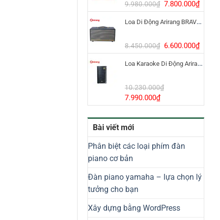
8.800.000₫.
Giá
Giá
7.800.000
₫
9.980.000
₫
gốc
hiện
Loa Di Động Arirang BRAVO 8 800W Có Micro
là:
tại
9.980.000₫.
là:
7.800
Giá
Giá
6.600.000
₫
8.450.000
₫
gốc
hiện
Loa Karaoke Di Động Arirang EDGE-X Model I
là:
tại
8.450.000₫.
là:
6.600
10.230.000
₫
Giá
Giá
7.990.000
₫
gốc
hiện
là:
tại
Bài viết mới
10.230.000₫.
là:
7.990.000₫.
Phân biệt các loại phím đàn
piano cơ bản
Đàn piano yamaha – lựa chọn lý
tưởng cho bạn
Xây dựng bằng WordPress