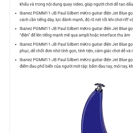
khấu và trong nội dung quay video, giúp người chơi dễ tạo dấu
Ibanez PGMM11-JB Paul Gilbert miKro guitar điện Jet Blue gọ
cách cần tiếng dày, lực đánh mạnh, độ rõ nét tốt khi chơi riff 
Ibanez PGMM11-JB Paul Gilbert miKro guitar điện Jet Blue gọ
“điện” để lên tiếng mạnh mẽ qua ampli hoặc interface thu âm
Ibanez PGMM11-JB Paul Gilbert miKro guitar điện Jet Blue gọ
phục, dễ chốt đơn nhờ tính gọn, tính tiện, cảm giác chơi dễ v
Ibanez PGMM11-JB Paul Gilbert miKro guitar điện Jet Blue gọn 
điểm đau phổ biến của người mới tập: bấm đau tay, mỏi tay, kh