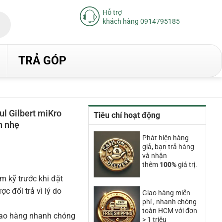
Hỗ trợ
khách hàng 0914795185
TRẢ GÓP
 Gilbert miKro
Tiêu chí hoạt động
n nhẹ
iá
Phát hiện hàng
iện
giả, bạn trả hàng
ại
và nhận
à:
thêm
100%
giá trị.
.520.000₫.
m kỹ trước khi đặt
 đổi trả vì lý do
Giao hàng miễn
phí , nhanh chóng
toàn HCM với đơn
iao hàng nhanh chóng
> 1 triệu