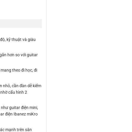
độ, kỹ thuật và giàu
gắn hơn so với guitar
 mang theo đi học, đi
àn nhỏ, cần đàn dễ kiểm
 nhờ cấu hình 2
như guitar điện mini,
itar điện Ibanez miKro
iác mạnh trên sân