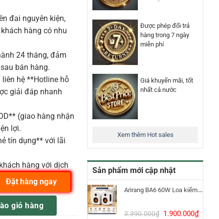
n đai nguyên kiện,
Được phép đổi trả
o khách hàng có nhu
hàng trong 7 ngày
miễn phí
ành 24 tháng, đảm
 sau bán hàng.
liên hệ **Hotline hỗ
Giá khuyến mãi, tốt
nhất cả nước
ược giải đáp nhanh
COD** (giao hàng nhận
ện lợi.
Xem thêm Hot sales
ẻ tín dụng** với lãi
khách hàng với dịch
Sản phẩm mới cập nhật
Đặt hàng ngay
Arirang BA6 60W Loa kiểm âm Bluetooth 5.3
rt miKro guitar điện Jet Blue gọn nhẹ số lượng
ào giỏ hàng
Giá
Giá
1.900.000
₫
3.390.000
₫