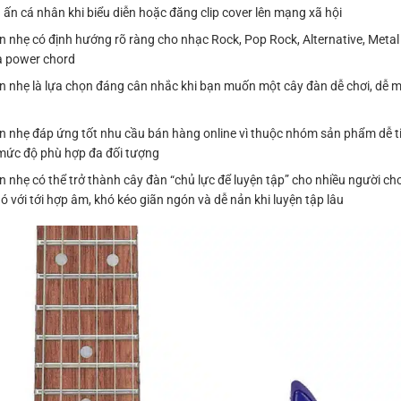
 ấn cá nhân khi biểu diễn hoặc đăng clip cover lên mạng xã hội
n nhẹ có định hướng rõ ràng cho nhạc Rock, Pop Rock, Alternative, Meta
và power chord
n nhẹ là lựa chọn đáng cân nhắc khi bạn muốn một cây đàn dễ chơi, dễ 
n nhẹ đáp ứng tốt nhu cầu bán hàng online vì thuộc nhóm sản phẩm dễ ti
à mức độ phù hợp đa đối tượng
nhẹ có thể trở thành cây đàn “chủ lực để luyện tập” cho nhiều người chơi
ó với tới hợp âm, khó kéo giãn ngón và dễ nản khi luyện tập lâu