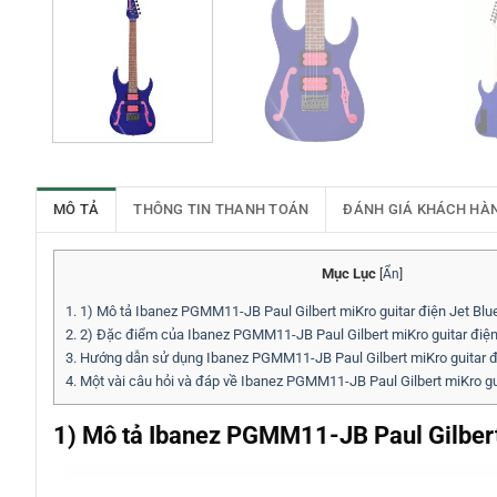
MÔ TẢ
THÔNG TIN THANH TOÁN
ĐÁNH GIÁ KHÁCH HÀ
Mục Lục
[
Ẩn
]
1.
1) Mô tả Ibanez PGMM11-JB Paul Gilbert miKro guitar điện Jet Blu
2.
2) Đặc điểm của Ibanez PGMM11-JB Paul Gilbert miKro guitar điện
3.
Hướng dẫn sử dụng Ibanez PGMM11-JB Paul Gilbert miKro guitar đ
4.
Một vài câu hỏi và đáp về Ibanez PGMM11-JB Paul Gilbert miKro gu
1) Mô tả Ibanez PGMM11-JB Paul Gilbert