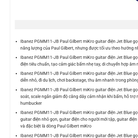
Ibanez PGMM11-JB Paul Gilbert miKro guitar điện Jet Blue gọn
năng lượng của Paul Gilbert, nhưng được tối ưu theo hướng nh
Ibanez PGMM11-JB Paul Gilbert miKro guitar điện Jet Blue gọn
điện tiêu chuẩn, tạo cảm giác bấm nhẹ tay, di chuyển hợp âm n
Ibanez PGMM11-JB Paul Gilbert miKro guitar điện Jet Blue gọn
diễn nhỏ, đi du lịch, chơi backstage, thu âm nhanh trong phò
Ibanez PGMM11-JB Paul Gilbert miKro guitar điện Jet Blue gọn
soát, scale ngắn giảm độ căng dây cảm nhận khi bấm, hỗ trợ n
humbucker
Ibanez PGMM11-JB Paul Gilbert miKro guitar điện Jet Blue gọn
guitar điện nhỏ gọn, guitar điện cho người mới tập, guitar điện 
và đặc biệt là dòng Paul Gilbert miKro
Ibanez PGMM11-JB Paul Gilbert miKro guitar điện Jet Blue gọ