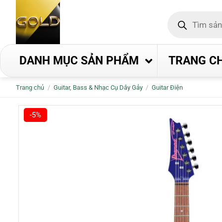
Bỏ
Tìm
qua
kiếm
nội
sản
phẩm
dung
DANH MỤC SẢN PHẨM
TRANG C
Trang chủ
/
Guitar, Bass & Nhạc Cụ Dây Gảy
/
Guitar Điện
-5%