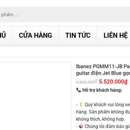
HỦ
CỬA HÀNG
TIN TỨC
LIÊN HỆ
Ibanez PGMM11-JB Paul
guitar điện Jet Blue gọ
Giá
5.520.000
₫
G
₫
5.800.000
gốc
h
là:
t
Hỗ trợ khách hàng:
5.800.000₫.
l
5
-
Quý khách vui lòng xe
hàng. Sản phẩm không được
không thích, không hợp.
-
Chúng tôi đảm bảo g