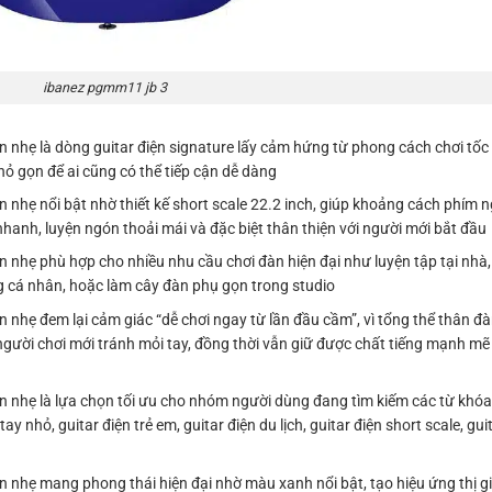
ibanez pgmm11 jb 3
 nhẹ là dòng guitar điện signature lấy cảm hứng từ phong cách chơi tốc 
ỏ gọn để ai cũng có thể tiếp cận dễ dàng
 nhẹ nổi bật nhờ thiết kế short scale 22.2 inch, giúp khoảng cách phím n
hanh, luyện ngón thoải mái và đặc biệt thân thiện với người mới bắt đầu
 nhẹ phù hợp cho nhiều nhu cầu chơi đàn hiện đại như luyện tập tại nhà,
ng cá nhân, hoặc làm cây đàn phụ gọn trong studio
 nhẹ đem lại cảm giác “dễ chơi ngay từ lần đầu cầm”, vì tổng thể thân đ
gười chơi mới tránh mỏi tay, đồng thời vẫn giữ được chất tiếng mạnh mẽ
 nhẹ là lựa chọn tối ưu cho nhóm người dùng đang tìm kiếm các từ khóa 
tay nhỏ, guitar điện trẻ em, guitar điện du lịch, guitar điện short scale, gu
n nhẹ mang phong thái hiện đại nhờ màu xanh nổi bật, tạo hiệu ứng thị g