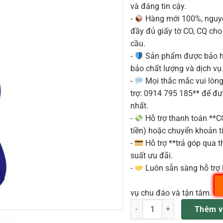
và đáng tin cậy.
-
Hàng mới 100%, nguyê
đầy đủ giấy tờ CO, CQ ch
cầu.
-
Sản phẩm được bảo h
bảo chất lượng và dịch vụ
-
Mọi thắc mắc vui lòng 
trợ: 0914 795 185** để đ
nhất.
-
Hỗ trợ thanh toán **
tiền) hoặc chuyển khoản ti
-
Hỗ trợ **trả góp qua th
suất ưu đãi.
-
Luôn sẵn sàng hỗ trợ 
vụ chu đáo và tận tâm.
Ibanez PGMM11-JB Paul Gilbe
Thêm v