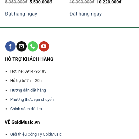
Giá
Giá
Giá
Giá
5.950.000
₫
5.530.000
₫
10.990.000
₫
10.220.000
₫
n
gốc
hiện
gốc
hiện
là:
tại
là:
tại
Đặt hàng ngay
Đặt hàng ngay
5.950.000₫.
là:
10.990.000₫.
là:
600.000₫.
5.530.000₫.
10.220.0
HỖ TRỢ KHÁCH HÀNG
Hotline: 0914795185
Hỗ trợ từ 7h -- 20h
Hướng dẫn đặt hàng
Phương thức vận chuyển
Chính sách đổi trả
VỀ GoldMusic.vn
Giới thiệu Công Ty GoldMusic