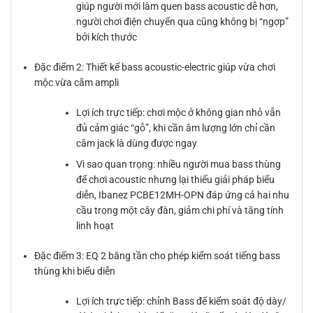
giúp người mới làm quen bass acoustic dễ hơn,
người chơi điện chuyển qua cũng không bị “ngợp”
bởi kích thước
Đặc điểm 2: Thiết kế bass acoustic-electric giúp vừa chơi
mộc vừa cắm ampli
Lợi ích trực tiếp: chơi mộc ở không gian nhỏ vẫn
đủ cảm giác “gỗ”, khi cần âm lượng lớn chỉ cần
cắm jack là dùng được ngay
Vì sao quan trọng: nhiều người mua bass thùng
để chơi acoustic nhưng lại thiếu giải pháp biểu
diễn, Ibanez PCBE12MH-OPN đáp ứng cả hai nhu
cầu trong một cây đàn, giảm chi phí và tăng tính
linh hoạt
Đặc điểm 3: EQ 2 băng tần cho phép kiểm soát tiếng bass
thùng khi biểu diễn
Lợi ích trực tiếp: chỉnh Bass để kiểm soát độ dày/