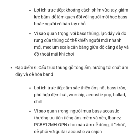
Lợi ích trực tiếp: khoảng cách phím vừa tay, giảm
lực bấm, dễ làm quen đối với người mới học bass
hoặc người có bàn tay nhỏ
Vì sao quan trọng: với bass thùng, lực dây và độ
rung của thùng có thể khiến người mới nhanh
mỏi, medium scale cân bằng giữa độ căng dây và
độ thoải mái khi chơi
Đặc điểm 6: Cấu trúc thùng gỗ tông ấm, hướng tới chất âm
dày và dễ hòa band
Lợi ích trực tiếp: âm sắc thiên ấm, nốt bass tròn,
phù hợp đệm hát, worship, acoustic pop, ballad,
chill
Vì sao quan trọng: người mua bass acoustic
thường ưu tiên tiếng ấm, mềm và nền, Ibanez
PCBE12MH-OPN cho màu âm dễ dùng, ít “chói”,
dễ phối với guitar acoustic và cajon