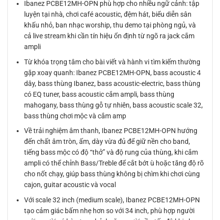
Ibanez PCBE12MH-OPN phù hợp cho nhiều ngữ cảnh: tập
luyện tại nhà, chơi café acoustic, đệm hát, biểu diễn sân
khấu nhỏ, ban nhạc worship, thu demo tại phòng ngủ, và
cả live stream khi cần tín hiệu ổn định từ ngõ ra jack cắm
ampli
Từ khóa trọng tâm cho bài viết và hành vi tìm kiếm thường
gặp xoay quanh: Ibanez PCBE12MH-OPN, bass acoustic 4
dây, bass thùng Ibanez, bass acoustic-electric, bass thùng
có EQ tuner, bass acoustic cắm ampli, bass thùng
mahogany, bass thùng gỗ tự nhiên, bass acoustic scale 32,
bass thùng chơi mộc và cắm amp
Về trải nghiệm âm thanh, Ibanez PCBE12MH-OPN hướng
đến chất âm tròn, ấm, dày vừa đủ để giữ nền cho band,
tiếng bass mộc có độ “thở” và độ rung của thùng, khi cắm
ampli có thể chỉnh Bass/Treble để cắt bớt ù hoặc tăng độ rõ
cho nốt chạy, giúp bass thùng không bị chìm khi chơi cùng
cajon, guitar acoustic và vocal
Với scale 32 inch (medium scale), Ibanez PCBE12MH-OPN
tạo cảm giác bấm nhẹ hơn so với 34 inch, phù hợp người