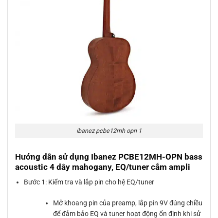
ibanez pcbe12mh opn 1
Hướng dẫn sử dụng Ibanez PCBE12MH-OPN bass
acoustic 4 dây mahogany, EQ/tuner cắm ampli
Bước 1: Kiểm tra và lắp pin cho hệ EQ/tuner
Mở khoang pin của preamp, lắp pin 9V đúng chiều
để đảm bảo EQ và tuner hoạt động ổn định khi sử