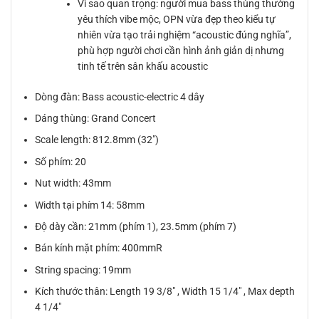
Vì sao quan trọng: người mua bass thùng thường
yêu thích vibe mộc, OPN vừa đẹp theo kiểu tự
nhiên vừa tạo trải nghiệm “acoustic đúng nghĩa”,
phù hợp người chơi cần hình ảnh giản dị nhưng
tinh tế trên sân khấu acoustic
Dòng đàn: Bass acoustic-electric 4 dây
Dáng thùng: Grand Concert
Scale length: 812.8mm (32″)
Số phím: 20
Nut width: 43mm
Width tại phím 14: 58mm
Độ dày cần: 21mm (phím 1), 23.5mm (phím 7)
Bán kính mặt phím: 400mmR
String spacing: 19mm
Kích thước thân: Length 19 3/8″ , Width 15 1/4″ , Max depth
4 1/4″