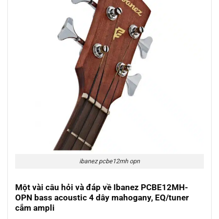
ibanez pcbe12mh opn
Một vài câu hỏi và đáp về Ibanez PCBE12MH-
OPN bass acoustic 4 dây mahogany, EQ/tuner
cắm ampli