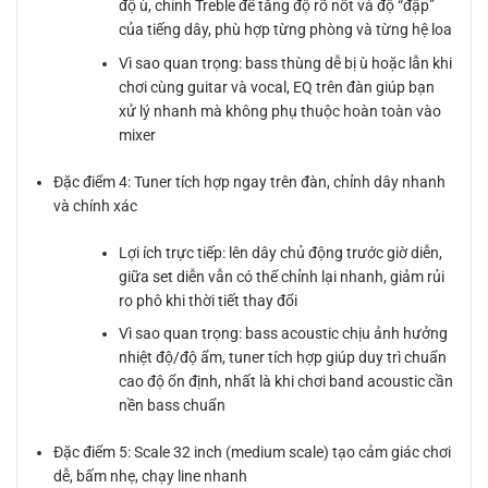
độ ù, chỉnh Treble để tăng độ rõ nốt và độ “đập”
của tiếng dây, phù hợp từng phòng và từng hệ loa
Vì sao quan trọng: bass thùng dễ bị ù hoặc lẫn khi
chơi cùng guitar và vocal, EQ trên đàn giúp bạn
xử lý nhanh mà không phụ thuộc hoàn toàn vào
mixer
Đặc điểm 4: Tuner tích hợp ngay trên đàn, chỉnh dây nhanh
và chính xác
Lợi ích trực tiếp: lên dây chủ động trước giờ diễn,
giữa set diễn vẫn có thể chỉnh lại nhanh, giảm rủi
ro phô khi thời tiết thay đổi
Vì sao quan trọng: bass acoustic chịu ảnh hưởng
nhiệt độ/độ ẩm, tuner tích hợp giúp duy trì chuẩn
cao độ ổn định, nhất là khi chơi band acoustic cần
nền bass chuẩn
Đặc điểm 5: Scale 32 inch (medium scale) tạo cảm giác chơi
dễ, bấm nhẹ, chạy line nhanh