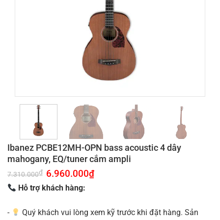
Ibanez PCBE12MH-OPN bass acoustic 4 dây
mahogany, EQ/tuner cắm ampli
Giá
6.960.000
₫
Giá
₫
7.310.000
gốc
hiện
là:
tại
Hỗ trợ khách hàng:
7.310.000₫.
là:
6.960.000₫.
-
Quý khách vui lòng xem kỹ trước khi đặt hàng. Sản