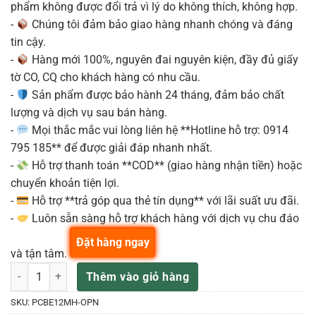
phẩm không được đổi trả vì lý do không thích, không hợp.
-
Chúng tôi đảm bảo giao hàng nhanh chóng và đáng
tin cậy.
-
Hàng mới 100%, nguyên đai nguyên kiện, đầy đủ giấy
tờ CO, CQ cho khách hàng có nhu cầu.
-
Sản phẩm được bảo hành 24 tháng, đảm bảo chất
lượng và dịch vụ sau bán hàng.
-
Mọi thắc mắc vui lòng liên hệ **Hotline hỗ trợ: 0914
795 185** để được giải đáp nhanh nhất.
-
Hỗ trợ thanh toán **COD** (giao hàng nhận tiền) hoặc
chuyển khoản tiện lợi.
-
Hỗ trợ **trả góp qua thẻ tín dụng** với lãi suất ưu đãi.
-
Luôn sẵn sàng hỗ trợ khách hàng với dịch vụ chu đáo
Đặt hàng ngay
và tận tâm.
Ibanez PCBE12MH-OPN bass acoustic 4 dây mahogany, EQ/tuner cắ
Thêm vào giỏ hàng
SKU:
PCBE12MH-OPN