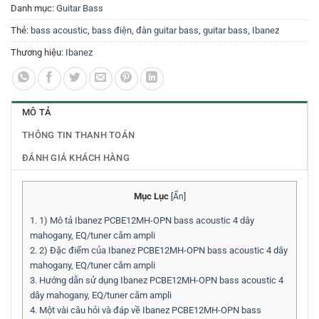
Danh mục:
Guitar Bass
Thẻ:
bass acoustic
,
bass điện
,
đàn guitar bass
,
guitar bass
,
Ibanez
Thương hiệu:
Ibanez
MÔ TẢ
THÔNG TIN THANH TOÁN
ĐÁNH GIÁ KHÁCH HÀNG
Mục Lục
[
Ẩn
]
1.
1) Mô tả Ibanez PCBE12MH-OPN bass acoustic 4 dây
mahogany, EQ/tuner cắm ampli
2.
2) Đặc điểm của Ibanez PCBE12MH-OPN bass acoustic 4 dây
mahogany, EQ/tuner cắm ampli
3.
Hướng dẫn sử dụng Ibanez PCBE12MH-OPN bass acoustic 4
dây mahogany, EQ/tuner cắm ampli
4.
Một vài câu hỏi và đáp về Ibanez PCBE12MH-OPN bass