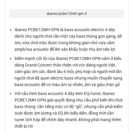
ibanez pcbe12mh opn 4
Ibanez PCBE12MH-OPN là bass acoustic-electric 4 dây
dành cho người chơi cần một cây bass thùng gọn gàng, dễ
ôm, vừa chơi mộc được trong không gian nhỏ vừa cắm
ampli/loa acoustic để lên sân khấu hoặc thu âm tiện lợi
Điểm mạnh cốt lõi của Ibanez PCBE12MH-OPN nằm ở kiểu
dáng Grand Concert thân thiện với vóc dáng người Việt,
cảm giác ôm sát, đánh lâu ít mỏi, phù hợp cả người mới lẫn
người chơi đã quen electric bass nhưng muốn chuyển sang
bass acoustic để có màu âm tự nhiên, ấm và giàu thân gỗ
Với cấu hình bass acoustic 4 dây kèm EQ/tuner, Ibanez
PCBE12MH-OPN giải quyết đúng nhu cầu phổ biến khi chơi
bass thùng: cần tiếng mộc có độ “gỗ”, nhưng vẫn phải kiểm
soát được âm lượng và EQ khi biểu diễn, đồng thời cần
tuner tích hợp để chỉnh dây nhanh, không phải mang thêm
thiết bị rời