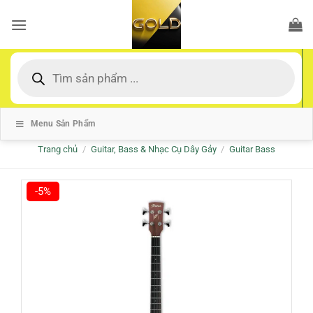
Bỏ
qua
nội
dung
Tìm
kiếm
sản
phẩm
Menu Sản Phẩm
Trang chủ
/
Guitar, Bass & Nhạc Cụ Dây Gảy
/
Guitar Bass
-5%