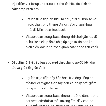
Đặc điểm 7: Pickup undersaddle cho tín hiệu ổn định khi
cắm ampli/thu âm
Lợi ích trực tiếp: tín hiệu ra đều, ít bị hú hơn so với
micro thu trong thùng ở môi trường sân khấu
nhỏ, dễ kiểm soát feedback
Vì sao quan trọng: bass thùng khi chơi gần loa dễ
bị hú, hệ pickup ổn định giúp bạn tự tin hơn khi
biểu diễn, đặc biệt trong quán café hoặc sân khấu
nhỏ
Đặc điểm 8: Hệ dây bass coated theo đàn giúp độ bền dây
tốt và giữ tiếng ổn định
Lợi ích trực tiếp: dây bền hơn, ít xuống tiếng do
mồ hôi, cảm giác trơn tay hơn khi chạy nốt, giảm
tiếng rít dây khi thu live
Vì sao quan trọng: bass thùng thường dùng trong
set acoustic dài và môi trường ẩm, dây coated
giúp tiết kiệm chi phí thay dây và giữ phong độ