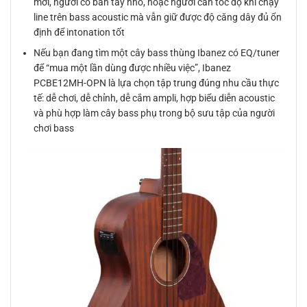
mới, người có bàn tay nhỏ, hoặc người cần tốc độ khi chạy
line trên bass acoustic mà vẫn giữ được độ căng dây đủ ổn
định để intonation tốt
Nếu bạn đang tìm một cây bass thùng Ibanez có EQ/tuner
để “mua một lần dùng được nhiều việc”, Ibanez
PCBE12MH-OPN là lựa chọn tập trung đúng nhu cầu thực
tế: dễ chơi, dễ chỉnh, dễ cắm ampli, hợp biểu diễn acoustic
và phù hợp làm cây bass phụ trong bộ sưu tập của người
chơi bass