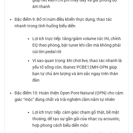
âm thanh
Đặc điểm 9: Bố trí núm điều khiển thực dụng, thao tác
nhanh trong tình huống biểu diễn
Lợi ích trực tiếp: tăng/giảm volume tức thì, chỉnh
EQ theo phòng, bật tuner khi cần mà không phải
cúi tìm pedal rời
Vì sao quan trọng: khi chơi live, thao tác nhanh là
yếu tố sống còn, Ibanez PCBE12MH-OPN giúp
bạn tự chủ âm lượng và âm sắc ngay trên thân
đàn
Đặc điểm 10: Hoàn thiện Open Pore Natural (OPN) cho cảm
giác “mộc” đúng chất và trải nghiệm cầm nắm tự nhiên
Lợi ích trực tiếp: cảm giác chạm gỗ thật, bề mặt
thoáng, dễ tạo sự gần gũi của nhạc cụ acoustic,
hợp phong cách biểu diễn mộc