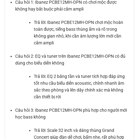
Câu hỏi 1: Ibanez PCBE12MH-OPN có chơi mộc được
không hay bắt buộc phải cắm ampli
Trả lời: Ibanez PCBE12MH-OPN chơi mộc hoàn
toàn được, tiếng bass thùng ấm và rõ trong
không gian nhỏ, khi cần âm lượng lớn mới cần
cắm ampli
Câu hỏi 2: EQ và tuner trên Ibanez PCBE12MH-OPN có đủ
dùng cho biểu diễn không
Trả lời: EQ 2 băng tần và tuner tích hợp đáp ứng
tốt nhu cầu biểu diễn acoustic, chỉnh nhanh âm
sắc theo phòng và lên dây chính xác mà không
cần thiết bị rời
Câu hỏi 3: Ibanez PCBE12MH-OPN phù hợp cho người mới
học bass không
Trả lời: Scale 32 inch và dáng thùng Grand
Concert giúp đàn dễ chơi, bấm nhẹ, rất phù hợp