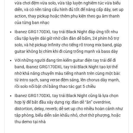
vừa chơi đệm vừa solo, vừa tập luyện nghiêm túc vừa biểu
diễn, và có nền tảng cấu hình đủ tốt để nâng cấp dây, set up
action, thay pickup hoặc thêm phụ kiện theo gu âm thanh
của từng ban nhạc
Ibanez GRG170DXL tay trái Black Night đáp ứng tốt nhu
cầu tập luyện dài giờ nhờ cần đàn dễ bấm, 24 phím hỗ trợ
solo, và hệ pickup Infinity cho tiếng rõ trong mix band, giúp
guitar không bị chìm khi đi cùng trống mạnh và bass dày
Với những người đang tìm kiếm guitar điện tay trái để đi
band, Ibanez GRG170DXL tay trái Black Night tạo lợi thế
nhờ khả năng chuyển màu tiếng nhanh trên cùng một bài:
từ intro sạch, sang verse đệm sáng, lên chorus dày mạnh,
rồi solo nổi bật chỉ bằng thao tác gạt 5 chiều
Ibanez GRG170DXL tay trái Black Night cũng là lựa chọn
hợp lý để bắt đầu xây dựng rig: đàn dễ “ăn” overdrive,
distortion, delay, reverb; dễ set up cho nhiều hoàn cảnh như
tập phòng, biểu diễn sân khấu nhỏ, chơi thờ phượng, hoặc
thu demo tại nhà