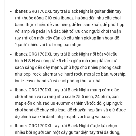
Ibanez GRG170DXL tay trái Black Night là guitar điện tay
trái thuộc dòng GIO của Ibanez, hướng đến nhu cầu chơi
band thực chiến: dễ vào tiếng, dễ lên sân khấu, dễ phối hợp
với amp và pedal, và đặc biệt tối ưu cho người chơi thuận
tay trái cần một cây đàn có cấu hình pickup linh hoạt để
“gánh” nhiều vai trò trong ban nhạc
Ibanez GRG170DXL tay trái Black Night nổi bật với cấu
hình H-S-H và công tắc 5 chiều giúp mở rộng dải âm từ
sạch sáng đến dày mạnh, phù hợp cho nhiều phong cách
như pop, rock, alternative, hard rock, metal cơ bản, worship,
indie, cover band và cả chơi phòng thu tại nhà
Ibanez GRG170DXL tay trái Black Night mang cảm giác
chơi nhanh và rõ ràng nhờ scale 25.5 inch, 24 phím, cần
maple ổn định, radius 400mmR thiên về tốc độ, giúp người
chơi band dễ chạy câu lead, dễ chuyển hợp âm, và giữ được
độ chính xác khi đánh nhịp mạnh với trống và bass
Ibanez GRG170DXL tay trái Black Night được lựa chọn
nhiều bởi người cần một cây guitar điện tay trái đa dụng,