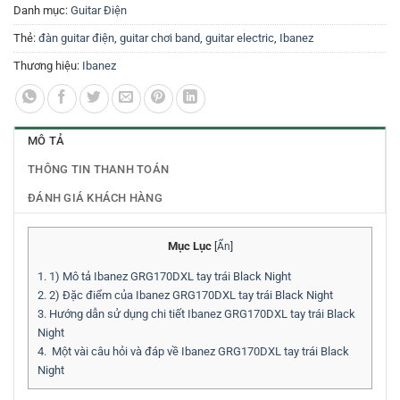
Danh mục:
Guitar Điện
Thẻ:
đàn guitar điện
,
guitar chơi band
,
guitar electric
,
Ibanez
Thương hiệu:
Ibanez
MÔ TẢ
THÔNG TIN THANH TOÁN
ĐÁNH GIÁ KHÁCH HÀNG
Mục Lục
[
Ẩn
]
1.
1) Mô tả Ibanez GRG170DXL tay trái Black Night
2.
2) Đặc điểm của Ibanez GRG170DXL tay trái Black Night
3.
Hướng dẫn sử dụng chi tiết Ibanez GRG170DXL tay trái Black
Night
4.
Một vài câu hỏi và đáp về Ibanez GRG170DXL tay trái Black
Night