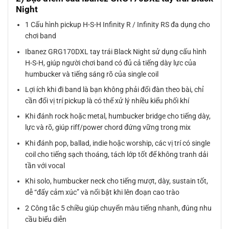
Night
1 Cấu hình pickup H-S-H Infinity R / Infinity RS đa dụng cho
chơi band
Ibanez GRG170DXL tay trái Black Night sử dụng cấu hình
H-S-H, giúp người chơi band có đủ cả tiếng dày lực của
humbucker và tiếng sáng rõ của single coil
Lợi ích khi đi band là bạn không phải đổi đàn theo bài, chỉ
cần đổi vị trí pickup là có thể xử lý nhiều kiểu phối khí
Khi đánh rock hoặc metal, humbucker bridge cho tiếng dày,
lực và rõ, giúp riff/power chord đứng vững trong mix
Khi đánh pop, ballad, indie hoặc worship, các vị trí có single
coil cho tiếng sạch thoáng, tách lớp tốt để không tranh dải
tần với vocal
Khi solo, humbucker neck cho tiếng mượt, dày, sustain tốt,
dễ “đẩy cảm xúc” và nổi bật khi lên đoạn cao trào
2 Công tắc 5 chiều giúp chuyển màu tiếng nhanh, đúng nhu
cầu biểu diễn