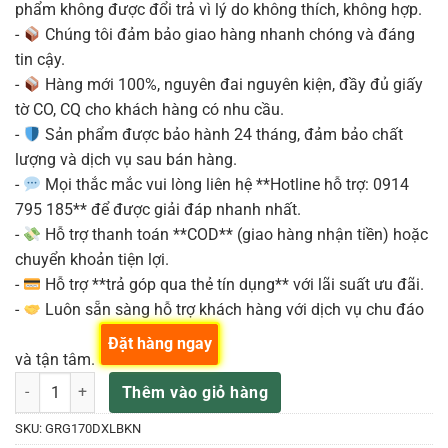
phẩm không được đổi trả vì lý do không thích, không hợp.
-
Chúng tôi đảm bảo giao hàng nhanh chóng và đáng
tin cậy.
-
Hàng mới 100%, nguyên đai nguyên kiện, đầy đủ giấy
tờ CO, CQ cho khách hàng có nhu cầu.
-
Sản phẩm được bảo hành 24 tháng, đảm bảo chất
lượng và dịch vụ sau bán hàng.
-
Mọi thắc mắc vui lòng liên hệ **Hotline hỗ trợ: 0914
795 185** để được giải đáp nhanh nhất.
-
Hỗ trợ thanh toán **COD** (giao hàng nhận tiền) hoặc
chuyển khoản tiện lợi.
-
Hỗ trợ **trả góp qua thẻ tín dụng** với lãi suất ưu đãi.
-
Luôn sẵn sàng hỗ trợ khách hàng với dịch vụ chu đáo
Đặt hàng ngay
và tận tâm.
Ibanez GRG170DXL guitar điện tay trái Black Night chơi band số lượ
Thêm vào giỏ hàng
SKU:
GRG170DXLBKN