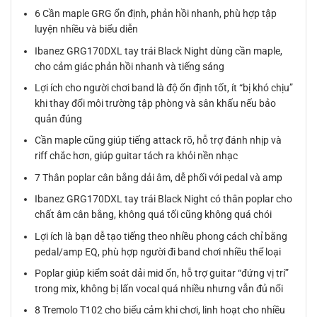
6 Cần maple GRG ổn định, phản hồi nhanh, phù hợp tập
luyện nhiều và biểu diễn
Ibanez GRG170DXL tay trái Black Night dùng cần maple,
cho cảm giác phản hồi nhanh và tiếng sáng
Lợi ích cho người chơi band là độ ổn định tốt, ít “bị khó chịu”
khi thay đổi môi trường tập phòng và sân khấu nếu bảo
quản đúng
Cần maple cũng giúp tiếng attack rõ, hỗ trợ đánh nhịp và
riff chắc hơn, giúp guitar tách ra khỏi nền nhạc
7 Thân poplar cân bằng dải âm, dễ phối với pedal và amp
Ibanez GRG170DXL tay trái Black Night có thân poplar cho
chất âm cân bằng, không quá tối cũng không quá chói
Lợi ích là bạn dễ tạo tiếng theo nhiều phong cách chỉ bằng
pedal/amp EQ, phù hợp người đi band chơi nhiều thể loại
Poplar giúp kiểm soát dải mid ổn, hỗ trợ guitar “đứng vị trí”
trong mix, không bị lấn vocal quá nhiều nhưng vẫn đủ nổi
8 Tremolo T102 cho biểu cảm khi chơi, linh hoạt cho nhiều