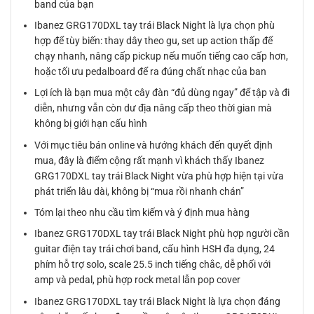
band của bạn
Ibanez GRG170DXL tay trái Black Night là lựa chọn phù
hợp để tùy biến: thay dây theo gu, set up action thấp để
chạy nhanh, nâng cấp pickup nếu muốn tiếng cao cấp hơn,
hoặc tối ưu pedalboard để ra đúng chất nhạc của ban
Lợi ích là bạn mua một cây đàn “đủ dùng ngay” để tập và đi
diễn, nhưng vẫn còn dư địa nâng cấp theo thời gian mà
không bị giới hạn cấu hình
Với mục tiêu bán online và hướng khách đến quyết định
mua, đây là điểm cộng rất mạnh vì khách thấy Ibanez
GRG170DXL tay trái Black Night vừa phù hợp hiện tại vừa
phát triển lâu dài, không bị “mua rồi nhanh chán”
Tóm lại theo nhu cầu tìm kiếm và ý định mua hàng
Ibanez GRG170DXL tay trái Black Night phù hợp người cần
guitar điện tay trái chơi band, cấu hình HSH đa dụng, 24
phím hỗ trợ solo, scale 25.5 inch tiếng chắc, dễ phối với
amp và pedal, phù hợp rock metal lẫn pop cover
Ibanez GRG170DXL tay trái Black Night là lựa chọn đáng