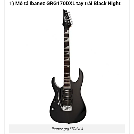
1) Mô tả Ibanez GRG170DXL tay trái Black Night
ibanez grg170dxl 4