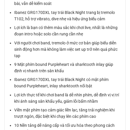
bài, vẫn dễ kiểm soát
Ibanez GRG170DXL tay trái Black Night trang bị tremolo
T102, hỗ trợ vibrato, dive nhẹ và hiệu ứng biểu cảm
Lợi ích là bạn có thêm màu sắc khi chơi live, nhất là những
đoạn intro hoặc solo cần rung cần nhẹ
Với người chơi band, tremolo ở mức cơ bản giúp biểu diễn
sinh động hơn mà không làm việc set up trở nên quá phức
tạp
9 Mặt phím bound Purpleheart và sharktooth inlay giúp
định vị nhanh trên sân khấu
Ibanez GRG170DXL tay trái Black Night có mặt phím
bound Purpleheart, inlay sharktooth nổi bật
Lợi ích thực tế khi chơi band là dễ nhìn phím, dễ định vị vị trí
khi ánh sáng sân khấu yếu, giảm lỗi bấm nhầm
Viền mặt phím tạo cảm giác liền lạc, tăng trải nghiệm khi
trượt ngón, đặc biệt khi chạy lên các phím cao
10 Nền tảng dễ nâng cấp và tối ưu hóa theo phong cách