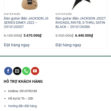
GUITAR ĐIỆN
GUITAR ĐIỆN
t
Đàn guitar điện JACKSON JS
Đàn guitar điện JACKSON JS32T
SERIES DINKY JS22 –
RHOADS, RW FB, S-THRU, SATIN
2910120557
BLACK – 2910126586
Giá
Giá
Giá
Giá
6.100.000
₫
5.670.000
₫
6.920.000
₫
6.440.000
₫
gốc
hiện
gốc
hiện
là:
tại
là:
tại
Đặt hàng ngay
Đặt hàng ngay
6.100.000₫.
là:
6.920.000₫.
là:
000₫.
5.670.000₫.
6.440.000₫
HỖ TRỢ KHÁCH HÀNG
Hotline: 0914795185
Hỗ trợ từ 7h -- 20h
Hướng dẫn đặt hàng