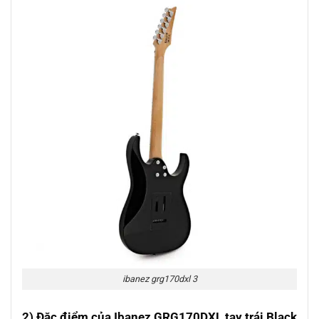
ibanez grg170dxl 3
2) Đặc điểm của Ibanez GRG170DXL tay trái Black