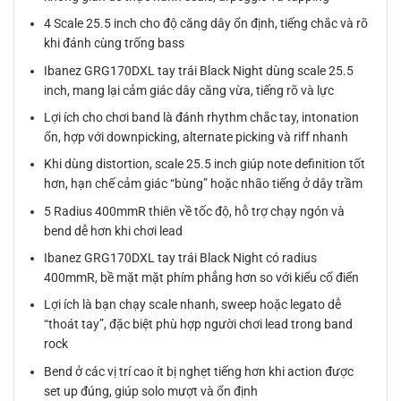
4 Scale 25.5 inch cho độ căng dây ổn định, tiếng chắc và rõ
khi đánh cùng trống bass
Ibanez GRG170DXL tay trái Black Night dùng scale 25.5
inch, mang lại cảm giác dây căng vừa, tiếng rõ và lực
Lợi ích cho chơi band là đánh rhythm chắc tay, intonation
ổn, hợp với downpicking, alternate picking và riff nhanh
Khi dùng distortion, scale 25.5 inch giúp note definition tốt
hơn, hạn chế cảm giác “bùng” hoặc nhão tiếng ở dây trầm
5 Radius 400mmR thiên về tốc độ, hỗ trợ chạy ngón và
bend dễ hơn khi chơi lead
Ibanez GRG170DXL tay trái Black Night có radius
400mmR, bề mặt mặt phím phẳng hơn so với kiểu cổ điển
Lợi ích là bạn chạy scale nhanh, sweep hoặc legato dễ
“thoát tay”, đặc biệt phù hợp người chơi lead trong band
rock
Bend ở các vị trí cao ít bị nghẹt tiếng hơn khi action được
set up đúng, giúp solo mượt và ổn định