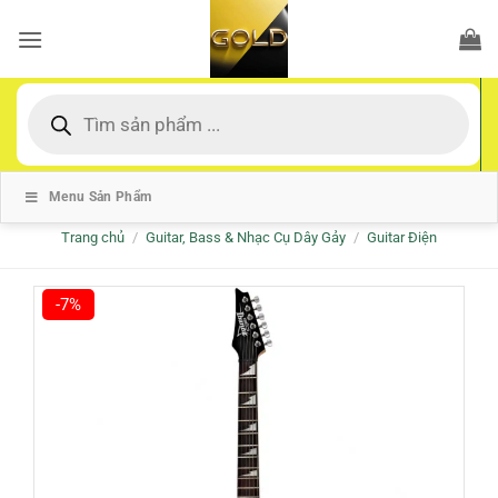
Bỏ
qua
nội
dung
Tìm
kiếm
sản
phẩm
Menu Sản Phẩm
Trang chủ
/
Guitar, Bass & Nhạc Cụ Dây Gảy
/
Guitar Điện
-7%