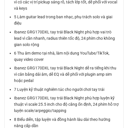
vì có các vị trí pickup sáng rõ, tách lớp tốt, dễ phối với vocal
và keys
5 Làm guitar lead trong ban nhạc, phụ trách solo và giai
điệu
Ibanez GRG170DXL tay trái Black Night phù hợp vai trò
lead vì cần nhanh, radius thiên tốc độ, 24 phím cho không
gian solo rộng
6 Thu âm demo tại nhà, làm nội dung YouTube/TikTok,
quay video cover
Ibanez GRG170DXL tay trái Black Night dễ ra tiếng khi thu
vì cân bằng dải âm, dễ EQ và dễ phối với plugin amp sim
hoặc pedal
7 Luyện kỹ thuật nghiêm túc cho người chơi tay trái
Ibanez GRG170DXL tay trái Black Night phù hợp luyện kỹ
thuật vì scale 25.5 inch cho độ căng ổn định, 24 phím hỗ trợ
luyện scale/arpeggio/tapping
8 Biểu diễn, tập luyện và đồng hành lâu dài theo hướng
nâng cấp dần