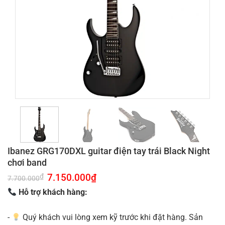
Ibanez GRG170DXL guitar điện tay trái Black Night
chơi band
Giá
7.150.000
₫
Giá
₫
7.700.000
gốc
hiện
là:
tại
Hỗ trợ khách hàng:
7.700.000₫.
là:
7.150.000₫.
-
Quý khách vui lòng xem kỹ trước khi đặt hàng. Sản