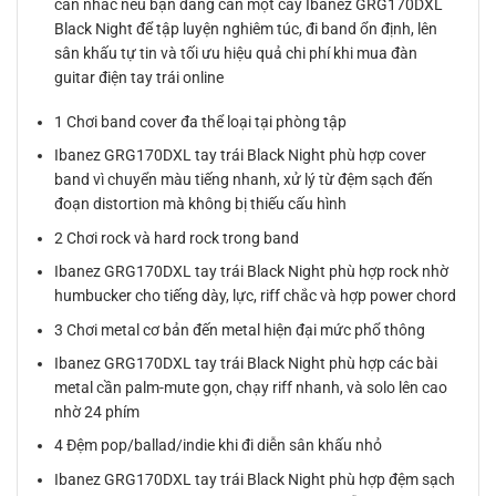
cân nhắc nếu bạn đang cần một cây Ibanez GRG170DXL
Black Night để tập luyện nghiêm túc, đi band ổn định, lên
sân khấu tự tin và tối ưu hiệu quả chi phí khi mua đàn
guitar điện tay trái online
1 Chơi band cover đa thể loại tại phòng tập
Ibanez GRG170DXL tay trái Black Night phù hợp cover
band vì chuyển màu tiếng nhanh, xử lý từ đệm sạch đến
đoạn distortion mà không bị thiếu cấu hình
2 Chơi rock và hard rock trong band
Ibanez GRG170DXL tay trái Black Night phù hợp rock nhờ
humbucker cho tiếng dày, lực, riff chắc và hợp power chord
3 Chơi metal cơ bản đến metal hiện đại mức phổ thông
Ibanez GRG170DXL tay trái Black Night phù hợp các bài
metal cần palm-mute gọn, chạy riff nhanh, và solo lên cao
nhờ 24 phím
4 Đệm pop/ballad/indie khi đi diễn sân khấu nhỏ
Ibanez GRG170DXL tay trái Black Night phù hợp đệm sạch