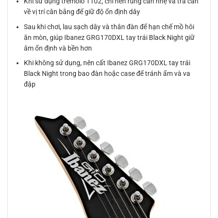
Khi sử dụng tremolo T102, chỉ nên rung cần nhẹ và trả cần
về vị trí cân bằng để giữ độ ổn định dây
Sau khi chơi, lau sạch dây và thân đàn để hạn chế mồ hôi
ăn mòn, giúp Ibanez GRG170DXL tay trái Black Night giữ
âm ổn định và bền hơn
Khi không sử dụng, nên cất Ibanez GRG170DXL tay trái
Black Night trong bao đàn hoặc case để tránh ẩm và va
đập