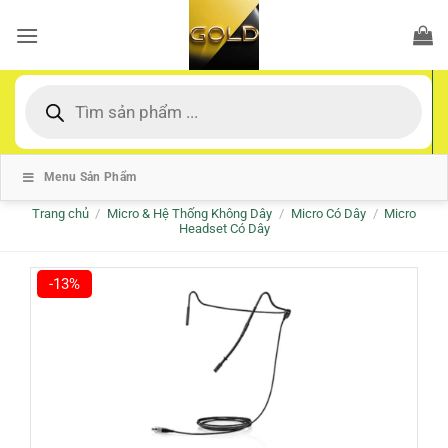
Bỏ
qua
nội
dung
Tìm
kiếm
sản
phẩm
Menu Sản Phẩm
Trang chủ
/
Micro & Hệ Thống Không Dây
/
Micro Có Dây
/
Micro
Headset Có Dây
-13%