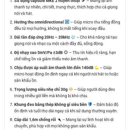
Sử dụng capsule MKE 2 huyền thoại
– Mang lại âm
thanh tự nhiên, chi tiết, trung thực, thích hợp cho cả giọng
nói và hát.
Hướng thu omnidirectional
– Giúp micro thu tiếng đồng
đều từ mọi hướng, không bị mất tiếng khi xoay đầu.
Dải tần đáp ứng 20Hz – 20kHz
– Cho khả năng tái tạo
giọng nói và nhạc cụ một cách đầy đủ, sống động.
Độ nhạy cao 5mV/Pa ±3dB
– Thu tín hiệu rõ ràng, hạn
chế tiếng ồn và giảm thiểu méo âm thanh.
Chịu được áp suất âm thanh lớn đến 140dB
– Giúp
micro hoạt động ổn định ngay cả khi người nói hát to hoặc
sân khấu ồn.
Trọng lượng siêu nhẹ chỉ 30g
– Giúp người dùng đeo
trong nhiều giờ liền mà không bị khó chịu.
Khung đeo bằng thép không gỉ siêu bền
– Đảm bảo độ
ổn định và tuổi thọ dài ngay cả khi sử dụng thường xuyên.
Cáp dài 1,6m chống rối
– Mang lại sự linh hoạt khi di
chuyển, phù hợp với mọi không gian sân khấu.