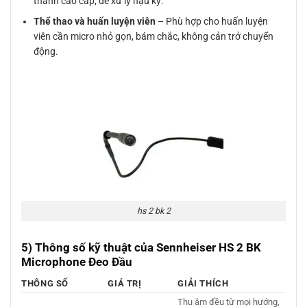
thanh cao cấp, dễ xử lý hậu kỳ.
Thể thao và huấn luyện viên
– Phù hợp cho huấn luyện
viên cần micro nhỏ gọn, bám chắc, không cản trở chuyển
động.
hs 2 bk 2
5) Thông số kỹ thuật của Sennheiser HS 2 BK
Microphone Đeo Đầu
THÔNG SỐ
GIÁ TRỊ
GIẢI THÍCH
Thu âm đều từ mọi hướng,