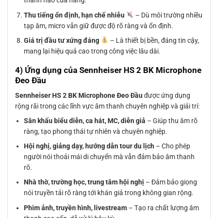
thanh nào của hãng.
Thu tiếng ổn định, hạn chế nhiễu
– Dù môi trường nhiều
tạp âm, micro vẫn giữ được độ rõ ràng và ổn định.
Giá trị đầu tư xứng đáng
– Là thiết bị bền, đáng tin cậy,
mang lại hiệu quả cao trong công việc lâu dài.
4) Ứng dụng của Sennheiser HS 2 BK Microphone
Đeo Đầu
Sennheiser HS 2 BK Microphone Đeo Đầu
được ứng dụng
rộng rãi trong các lĩnh vực âm thanh chuyên nghiệp và giải trí:
Sân khấu biểu diễn, ca hát, MC, diễn giả
– Giúp thu âm rõ
ràng, tạo phong thái tự nhiên và chuyên nghiệp.
Hội nghị, giảng dạy, hướng dẫn tour du lịch
– Cho phép
người nói thoải mái di chuyển mà vẫn đảm bảo âm thanh
rõ.
Nhà thờ, trường học, trung tâm hội nghị
– Đảm bảo giọng
nói truyền tải rõ ràng tới khán giả trong không gian rộng.
Phim ảnh, truyền hình, livestream
– Tạo ra chất lượng âm