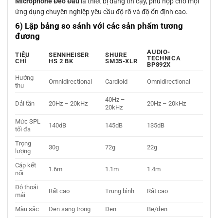
Microphone Đeo Đầu
là thiết bị đáng tin cậy, phù hợp cho mọi
ứng dụng chuyên nghiệp yêu cầu độ rõ và độ ổn định cao.
6) Lập bảng so sánh với các sản phẩm tương
đương
AUDIO-
TIÊU
SENNHEISER
SHURE
TECHNICA
CHÍ
HS 2 BK
SM35-XLR
BP892X
Hướng
Omnidirectional
Cardioid
Omnidirectional
thu
40Hz –
Dải tần
20Hz – 20kHz
20Hz – 20kHz
20kHz
Mức SPL
140dB
145dB
135dB
tối đa
Trọng
30g
72g
22g
lượng
Cáp kết
1.6m
1.1m
1.4m
nối
Độ thoải
Rất cao
Trung bình
Rất cao
mái
Màu sắc
Đen sang trọng
Đen
Be/đen