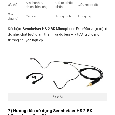
Âm thanh tự
Giá rẻ, chắc
Ưu thế
Giấu micro tốt
nhiên, bền, nhẹ
chắn
Giá trị
Cao cấp
Trung bình
Trung cấp
đầu tư
Kết luận:
Sennheiser HS 2 BK Microphone Đeo Đầu
vượt trội ở
độ nhẹ, chất lượng âm thanh và độ bền – lý tưởng cho môi
trường chuyên nghiệp.
hs 2 bk
7) Hướng dẫn sử dụng Sennheiser HS 2 BK