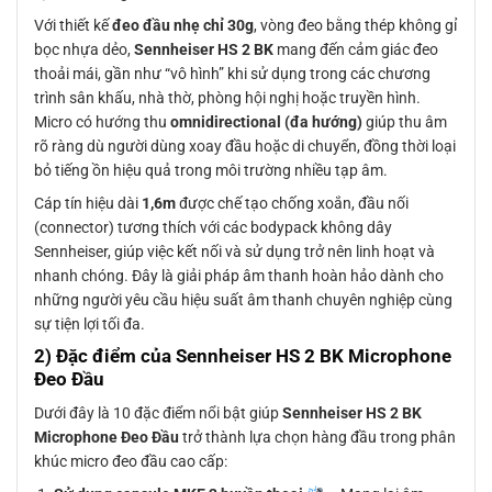
Với thiết kế
đeo đầu nhẹ chỉ 30g
, vòng đeo bằng thép không gỉ
bọc nhựa dẻo,
Sennheiser HS 2 BK
mang đến cảm giác đeo
thoải mái, gần như “vô hình” khi sử dụng trong các chương
trình sân khấu, nhà thờ, phòng hội nghị hoặc truyền hình.
Micro có hướng thu
omnidirectional (đa hướng)
giúp thu âm
rõ ràng dù người dùng xoay đầu hoặc di chuyển, đồng thời loại
bỏ tiếng ồn hiệu quả trong môi trường nhiều tạp âm.
Cáp tín hiệu dài
1,6m
được chế tạo chống xoắn, đầu nối
(connector) tương thích với các bodypack không dây
Sennheiser, giúp việc kết nối và sử dụng trở nên linh hoạt và
nhanh chóng. Đây là giải pháp âm thanh hoàn hảo dành cho
những người yêu cầu hiệu suất âm thanh chuyên nghiệp cùng
sự tiện lợi tối đa.
2) Đặc điểm của Sennheiser HS 2 BK Microphone
Đeo Đầu
Dưới đây là 10 đặc điểm nổi bật giúp
Sennheiser HS 2 BK
Microphone Đeo Đầu
trở thành lựa chọn hàng đầu trong phân
khúc micro đeo đầu cao cấp: