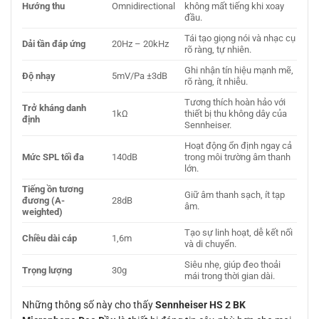
Hướng thu
Omnidirectional
không mất tiếng khi xoay
đầu.
Tái tạo giọng nói và nhạc cụ
Dải tần đáp ứng
20Hz – 20kHz
rõ ràng, tự nhiên.
Ghi nhận tín hiệu mạnh mẽ,
Độ nhạy
5mV/Pa ±3dB
rõ ràng, ít nhiễu.
Tương thích hoàn hảo với
Trở kháng danh
1kΩ
thiết bị thu không dây của
định
Sennheiser.
Hoạt động ổn định ngay cả
Mức SPL tối đa
140dB
trong môi trường âm thanh
lớn.
Tiếng ồn tương
Giữ âm thanh sạch, ít tạp
đương (A-
28dB
âm.
weighted)
Tạo sự linh hoạt, dễ kết nối
Chiều dài cáp
1,6m
và di chuyển.
Siêu nhẹ, giúp đeo thoải
Trọng lượng
30g
mái trong thời gian dài.
Những thông số này cho thấy
Sennheiser HS 2 BK