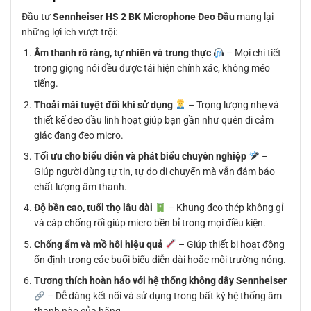
Đầu tư
Sennheiser HS 2 BK Microphone Đeo Đầu
mang lại
những lợi ích vượt trội:
Âm thanh rõ ràng, tự nhiên và trung thực
– Mọi chi tiết
trong giọng nói đều được tái hiện chính xác, không méo
tiếng.
Thoải mái tuyệt đối khi sử dụng
– Trọng lượng nhẹ và
thiết kế đeo đầu linh hoạt giúp bạn gần như quên đi cảm
giác đang đeo micro.
Tối ưu cho biểu diễn và phát biểu chuyên nghiệp
–
Giúp người dùng tự tin, tự do di chuyển mà vẫn đảm bảo
chất lượng âm thanh.
Độ bền cao, tuổi thọ lâu dài
– Khung đeo thép không gỉ
và cáp chống rối giúp micro bền bỉ trong mọi điều kiện.
Chống ẩm và mồ hôi hiệu quả
– Giúp thiết bị hoạt động
ổn định trong các buổi biểu diễn dài hoặc môi trường nóng.
Tương thích hoàn hảo với hệ thống không dây Sennheiser
– Dễ dàng kết nối và sử dụng trong bất kỳ hệ thống âm