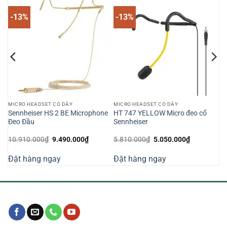
-13%
-13%
MICRO HEADSET CÓ DÂY
MICRO HEADSET CÓ DÂY
S
Sennheiser HS 2 BE Microphone
HT 747 YELLOW Micro đeo cổ
y
Đeo Đầu
Sennheiser
Giá
Giá
Giá
Giá
10.910.000
₫
9.490.000
₫
5.810.000
₫
5.050.000
₫
n
gốc
hiện
gốc
hiện
là:
tại
là:
tại
Đặt hàng ngay
Đặt hàng ngay
10.910.000₫.
là:
5.810.000₫.
là:
000.000₫.
9.490.000₫.
5.050.000₫