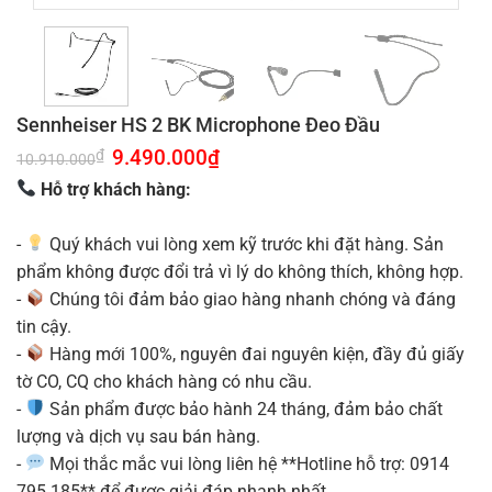
Sennheiser HS 2 BK Microphone Đeo Đầu
Giá
9.490.000
₫
Giá
₫
10.910.000
gốc
hiện
là:
tại
Hỗ trợ khách hàng:
10.910.000₫.
là:
9.490.000₫.
-
Quý khách vui lòng xem kỹ trước khi đặt hàng. Sản
phẩm không được đổi trả vì lý do không thích, không hợp.
-
Chúng tôi đảm bảo giao hàng nhanh chóng và đáng
tin cậy.
-
Hàng mới 100%, nguyên đai nguyên kiện, đầy đủ giấy
tờ CO, CQ cho khách hàng có nhu cầu.
-
Sản phẩm được bảo hành 24 tháng, đảm bảo chất
lượng và dịch vụ sau bán hàng.
-
Mọi thắc mắc vui lòng liên hệ **Hotline hỗ trợ: 0914
795 185** để được giải đáp nhanh nhất.