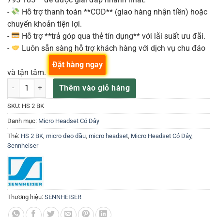
-
Hỗ trợ thanh toán **COD** (giao hàng nhận tiền) hoặc
chuyển khoản tiện lợi.
-
Hỗ trợ **trả góp qua thẻ tín dụng** với lãi suất ưu đãi.
-
Luôn sẵn sàng hỗ trợ khách hàng với dịch vụ chu đáo
Đặt hàng ngay
và tận tâm.
Sennheiser HS 2 BK Microphone Đeo Đầu số lượng
Thêm vào giỏ hàng
SKU:
HS 2 BK
Danh mục:
Micro Headset Có Dây
Thẻ:
HS 2 BK
,
micro đeo đầu
,
micro headset
,
Micro Headset Có Dây
,
Sennheiser
Thương hiệu:
SENNHEISER