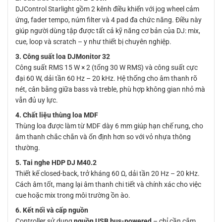
DJControl Starlight gồm 2 kênh điều khiển với jog wheel cảm
ứng, fader tempo, núm filter và 4 pad đa chức năng. Điều này
giúp người dùng tập được tất cả kỹ năng cơ bản của DJ: mix,
cue, loop và scratch – y như thiết bị chuyên nghiệp.
3. Công suất loa DJMonitor 32
Công suất RMS 15 W × 2 (tổng 30 W RMS) và công suất cực
đại 60 W, dải tần 60 Hz – 20 kHz. Hệ thống cho âm thanh rõ
nét, cân bằng giữa bass và treble, phù hợp không gian nhỏ mà
vẫn đủ uy lực.
4. Chất liệu thùng loa MDF
Thùng loa được làm từ MDF dày 6 mm giúp hạn chế rung, cho
âm thanh chắc chắn và ổn định hơn so với vỏ nhựa thông
thường.
5. Tai nghe HDP DJ M40.2
Thiết kế closed-back, trở kháng 60 Ω, dải tần 20 Hz – 20 kHz.
Cách âm tốt, mang lại âm thanh chi tiết và chính xác cho việc
cue hoặc mix trong môi trường ồn ào.
6. Kết nối và cấp nguồn
Controller sử dụng
nguồn USB bus-powered
– chỉ cần cắm