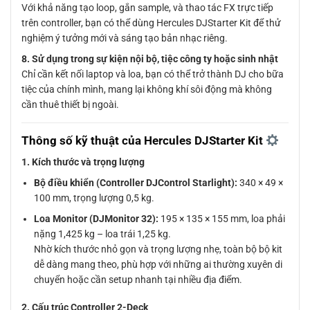
Với khả năng tạo loop, gắn sample, và thao tác FX trực tiếp
trên controller, bạn có thể dùng Hercules DJStarter Kit để thử
nghiệm ý tưởng mới và sáng tạo bản nhạc riêng.
8. Sử dụng trong sự kiện nội bộ, tiệc công ty hoặc sinh nhật
Chỉ cần kết nối laptop và loa, bạn có thể trở thành DJ cho bữa
tiệc của chính mình, mang lại không khí sôi động mà không
cần thuê thiết bị ngoài.
Thông số kỹ thuật của Hercules DJStarter Kit
1. Kích thước và trọng lượng
Bộ điều khiển (Controller DJControl Starlight):
340 × 49 ×
100 mm, trọng lượng 0,5 kg.
Loa Monitor (DJMonitor 32):
195 × 135 × 155 mm, loa phải
nặng 1,425 kg – loa trái 1,25 kg.
Nhờ kích thước nhỏ gọn và trọng lượng nhẹ, toàn bộ bộ kit
dễ dàng mang theo, phù hợp với những ai thường xuyên di
chuyển hoặc cần setup nhanh tại nhiều địa điểm.
2. Cấu trúc Controller 2-Deck