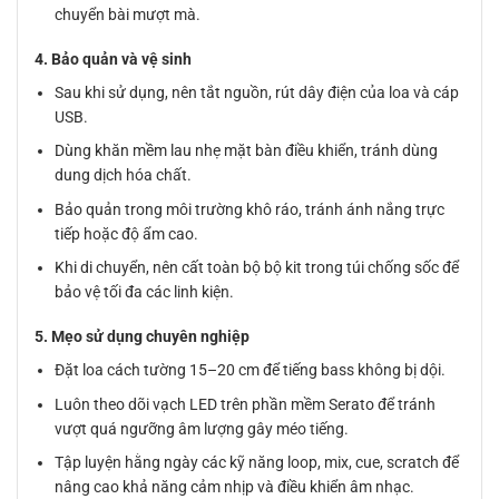
chuyển bài mượt mà.
4. Bảo quản và vệ sinh
Sau khi sử dụng, nên tắt nguồn, rút dây điện của loa và cáp
USB.
Dùng khăn mềm lau nhẹ mặt bàn điều khiển, tránh dùng
dung dịch hóa chất.
Bảo quản trong môi trường khô ráo, tránh ánh nắng trực
tiếp hoặc độ ẩm cao.
Khi di chuyển, nên cất toàn bộ bộ kit trong túi chống sốc để
bảo vệ tối đa các linh kiện.
5. Mẹo sử dụng chuyên nghiệp
Đặt loa cách tường 15–20 cm để tiếng bass không bị dội.
Luôn theo dõi vạch LED trên phần mềm Serato để tránh
vượt quá ngưỡng âm lượng gây méo tiếng.
Tập luyện hằng ngày các kỹ năng loop, mix, cue, scratch để
nâng cao khả năng cảm nhịp và điều khiển âm nhạc.