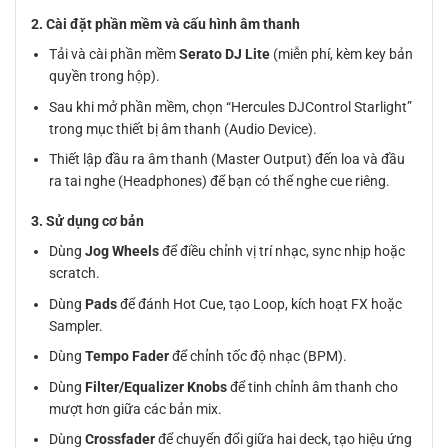
2. Cài đặt phần mềm và cấu hình âm thanh
Tải và cài phần mềm
Serato DJ Lite
(miễn phí, kèm key bản
quyền trong hộp).
Sau khi mở phần mềm, chọn “Hercules DJControl Starlight”
trong mục thiết bị âm thanh (Audio Device).
Thiết lập đầu ra âm thanh (Master Output) đến loa và đầu
ra tai nghe (Headphones) để bạn có thể nghe cue riêng.
3. Sử dụng cơ bản
Dùng
Jog Wheels
để điều chỉnh vị trí nhạc, sync nhịp hoặc
scratch.
Dùng
Pads
để đánh Hot Cue, tạo Loop, kích hoạt FX hoặc
Sampler.
Dùng
Tempo Fader
để chỉnh tốc độ nhạc (BPM).
Dùng
Filter/Equalizer Knobs
để tinh chỉnh âm thanh cho
mượt hơn giữa các bản mix.
Dùng
Crossfader
để chuyển đổi giữa hai deck, tạo hiệu ứng