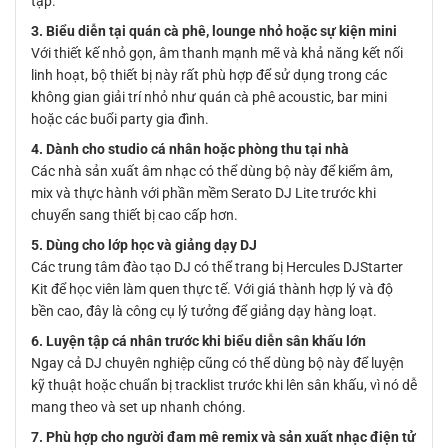
tạp.
3. Biểu diễn tại quán cà phê, lounge nhỏ hoặc sự kiện mini
Với thiết kế nhỏ gọn, âm thanh mạnh mẽ và khả năng kết nối
linh hoạt, bộ thiết bị này rất phù hợp để sử dụng trong các
không gian giải trí nhỏ như quán cà phê acoustic, bar mini
hoặc các buổi party gia đình.
4. Dành cho studio cá nhân hoặc phòng thu tại nhà
Các nhà sản xuất âm nhạc có thể dùng bộ này để kiểm âm,
mix và thực hành với phần mềm Serato DJ Lite trước khi
chuyển sang thiết bị cao cấp hơn.
5. Dùng cho lớp học và giảng dạy DJ
Các trung tâm đào tạo DJ có thể trang bị Hercules DJStarter
Kit để học viên làm quen thực tế. Với giá thành hợp lý và độ
bền cao, đây là công cụ lý tưởng để giảng dạy hàng loạt.
6. Luyện tập cá nhân trước khi biểu diễn sân khấu lớn
Ngay cả DJ chuyên nghiệp cũng có thể dùng bộ này để luyện
kỹ thuật hoặc chuẩn bị tracklist trước khi lên sân khấu, vì nó dễ
mang theo và set up nhanh chóng.
7. Phù hợp cho người đam mê remix và sản xuất nhạc điện tử