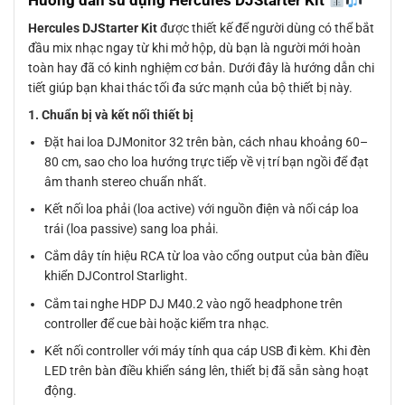
Hướng dẫn sử dụng Hercules DJStarter Kit
Hercules DJStarter Kit
được thiết kế để người dùng có thể bắt
đầu mix nhạc ngay từ khi mở hộp, dù bạn là người mới hoàn
toàn hay đã có kinh nghiệm cơ bản. Dưới đây là hướng dẫn chi
tiết giúp bạn khai thác tối đa sức mạnh của bộ thiết bị này.
1. Chuẩn bị và kết nối thiết bị
Đặt hai loa DJMonitor 32 trên bàn, cách nhau khoảng 60–
80 cm, sao cho loa hướng trực tiếp về vị trí bạn ngồi để đạt
âm thanh stereo chuẩn nhất.
Kết nối loa phải (loa active) với nguồn điện và nối cáp loa
trái (loa passive) sang loa phải.
Cắm dây tín hiệu RCA từ loa vào cổng output của bàn điều
khiển DJControl Starlight.
Cắm tai nghe HDP DJ M40.2 vào ngõ headphone trên
controller để cue bài hoặc kiểm tra nhạc.
Kết nối controller với máy tính qua cáp USB đi kèm. Khi đèn
LED trên bàn điều khiển sáng lên, thiết bị đã sẵn sàng hoạt
động.