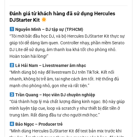
Đánh giá từ khách hàng đã sử dụng Hercules
DJStarter Kit
Nguyễn Minh – DJ tập sự (TP.HCM)
“Tôi mới bắt đầu học DJ, và bộ Hercules DJStarter Kit thực sự
giúp tôi dễ dàng làm quen. Controller nhạy, phần mềm Serato
DJ Lite dễ sử dụng, âm thanh loa khá tốt cho phòng nhỏ.
Hoàn toàn hài lòng!”
Lê Hải Nam – Livestreamer âm nhạc
“Mình dùng bộ này để livestream DJ trên TikTok. Kết nối
nhanh, không bị trễ âm, tai nghe cách âm tốt. Hệ thống đủ
mạnh cho phòng nhỏ, gọn nhẹ và rất tiện.”
Trần Quang – Học viên DJ chuyên nghiệp
“Giá thành hợp lý mà chất lượng đáng kinh ngạc. Bộ này giúp
mình luyện tập cue, loop và scratch y như thiết bị đắt tiền ở
trung tâm. Rất đáng đầu tư cho người mới học.”
Bảo Ngọc – Producer trẻ
“Mình dùng Hercules DJStarter Kit để test bản mix trước khi