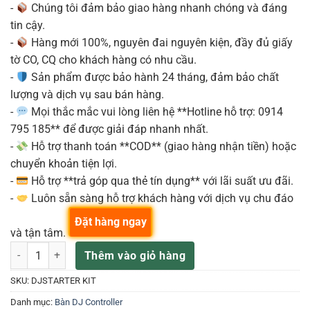
-
Chúng tôi đảm bảo giao hàng nhanh chóng và đáng
tin cậy.
-
Hàng mới 100%, nguyên đai nguyên kiện, đầy đủ giấy
tờ CO, CQ cho khách hàng có nhu cầu.
-
Sản phẩm được bảo hành 24 tháng, đảm bảo chất
lượng và dịch vụ sau bán hàng.
-
Mọi thắc mắc vui lòng liên hệ **Hotline hỗ trợ: 0914
795 185** để được giải đáp nhanh nhất.
-
Hỗ trợ thanh toán **COD** (giao hàng nhận tiền) hoặc
chuyển khoản tiện lợi.
-
Hỗ trợ **trả góp qua thẻ tín dụng** với lãi suất ưu đãi.
-
Luôn sẵn sàng hỗ trợ khách hàng với dịch vụ chu đáo
Đặt hàng ngay
và tận tâm.
Hercules DJStarter Kit - trọn bộ điều khiển bàn dj số lượng
Thêm vào giỏ hàng
SKU:
DJSTARTER KIT
Danh mục:
Bàn DJ Controller