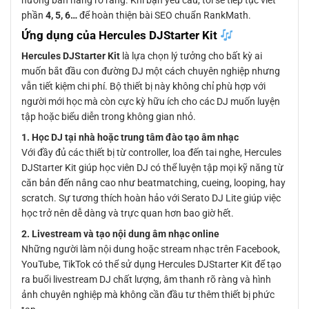
phần
4, 5, 6…
để hoàn thiện bài SEO chuẩn RankMath.
Ứng dụng của Hercules DJStarter Kit
Hercules DJStarter Kit
là lựa chọn lý tưởng cho bất kỳ ai
muốn bắt đầu con đường DJ một cách chuyên nghiệp nhưng
vẫn tiết kiệm chi phí. Bộ thiết bị này không chỉ phù hợp với
người mới học mà còn cực kỳ hữu ích cho các DJ muốn luyện
tập hoặc biểu diễn trong không gian nhỏ.
1. Học DJ tại nhà hoặc trung tâm đào tạo âm nhạc
Với đầy đủ các thiết bị từ controller, loa đến tai nghe, Hercules
DJStarter Kit giúp học viên DJ có thể luyện tập mọi kỹ năng từ
căn bản đến nâng cao như beatmatching, cueing, looping, hay
scratch. Sự tương thích hoàn hảo với Serato DJ Lite giúp việc
học trở nên dễ dàng và trực quan hơn bao giờ hết.
2. Livestream và tạo nội dung âm nhạc online
Những người làm nội dung hoặc stream nhạc trên Facebook,
YouTube, TikTok có thể sử dụng Hercules DJStarter Kit để tạo
ra buổi livestream DJ chất lượng, âm thanh rõ ràng và hình
ảnh chuyên nghiệp mà không cần đầu tư thêm thiết bị phức