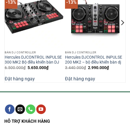
-13%
-13%
BÀN DJ CONTROLLER
BÀN DJ CONTROLLER
iều
Hercules DJCONTROL INPULSE
Hercules DJCONTROL INPULSE
300 MK2 Bộ điều khiển bàn DJ
200 MK2 – bộ điều khiển bàn dj
Giá
Giá
Giá
Giá
6.500.000
₫
5.650.000
₫
3.440.000
₫
2.990.000
₫
n
gốc
hiện
gốc
hiện
là:
tại
là:
tại
Đặt hàng ngay
Đặt hàng ngay
6.500.000₫.
là:
3.440.000₫.
là:
300.000₫.
5.650.000₫.
2.990.000₫
HỖ TRỢ KHÁCH HÀNG