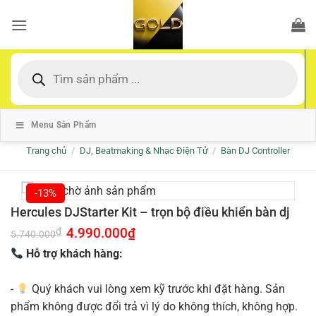
Bỏ
qua
nội
dung
Tìm
kiếm
sản
phẩm
Menu Sản Phẩm
Trang chủ
/
DJ, Beatmaking & Nhạc Điện Tử
/
Bàn DJ Controller
-13%
Hercules DJStarter Kit – trọn bộ điều khiển bàn dj
Giá
4.990.000
₫
Giá
₫
5.740.000
gốc
hiện
là:
tại
Hỗ trợ khách hàng:
5.740.000₫.
là:
4.990.000₫.
-
Quý khách vui lòng xem kỹ trước khi đặt hàng. Sản
phẩm không được đổi trả vì lý do không thích, không hợp.