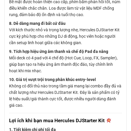
Bề mặt được hoàn thiện cao cấp, phím bấm phản hồi tốt, núm
điều khiển chắc chắn. Loa được làm từ vật liệu MDF chống
rung, đảm bảo độ ổn định và tuổi thọ cao.
8. Dễ dàng mang đi bất cứ đâu
Với kích thước nhỏ và trọng lượng nhẹ, Hercules DJStarter Kit
cực kỳ phù hợp cho những DJ di động, học viên hoặc người
cần setup linh hoạt giữa các không gian.
9. Tích hợp hiệu ứng âm thanh và chế độ Pad đa năng
Mỗi deck có 4 pad với 4 chế độ (Hot Cue, Loop, FX, Sampler),
giúp bạn tạo ra hiệu ứng âm thanh độc đáo, tùy chỉnh linh
hoạt khi mix nhạc.
10. Giá trị vượt trội trong phân khúc entry-level
Không có đối thủ nào trong tầm giá mang lại combo đầy đủ và
chất lượng như Hercules DJStarter Kit. Đây là sản phẩm có tỷ
lệ hiệu suất/giá thành cực tốt, được nhiều người dùng đánh
giá cao.
Lợi ích khi bạn mua Hercules DJStarter Kit
1. Tiết kiệm chi phí tối đa