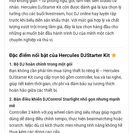
mọi không gian – từ phòng ngủ, góc làm việc đến studio cá
nhân. Hercules DJStarter Kit còn được đánh giá là lựa chọn lý
tưởng cho các buổi livestream, học DJ online hay luyện tập
trước khi biểu diễn sân khấu thật. Với mức giá hợp lý và chất
lượng vượt trội trong tầm giá, đây là lựa chọn hàng đầu cho
những ai muốn bắt đầu hành trình DJ của mình một cách
chuyên nghiệp và thú vị.
Đặc điểm nổi bật của Hercules DJStarter Kit
1. Bộ DJ hoàn chỉnh trong một gói
Bạn không cần phải tìm mua từng thiết bị riêng lẻ – Hercules
DJStarter Kit cung cấp trọn bộ gồm controller, loa và tai nghe,
giúp tiết kiệm thời gian, chi phí và đảm bảo sự tương thích
hoàn hảo giữa các thiết bị.
2. Bàn điều khiển DJControl Starlight nhỏ gọn nhưng mạnh
mẽ
Controller 2 kênh với jog wheel cảm ứng siêu nhạy giúp người
dùng dễ dàng điều chỉnh tempo, thực hiện beatmatching hoặc
scratch. Mặc dù có kích thước mini nhưng tính năng không hề
thua kém các dòng cao cấp.