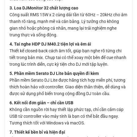
3. Loa DJMonitor 32 chất lượng cao
Công suất RMS 15W x 2 cùng dải tần từ 60Hz – 20kHz cho âm
thanh rõ ràng, mạnh mẽ và cân bằng. Lý tưởng cho không
gian nhỏ hoặc phòng cá nhân, mang lại trải nghiệm nghe
trung thực và sống động.
4. Tai nghe HDP DJ M40.2 tiện lợi và êm ái
Thiết kế closed-back cách âm tốt, giúp bạn nghe rõ từng chi
tiết trong bản mix. Chụp tai có thể xoay một bên để cue nhanh
trong lúc trình diễn, cực kỳ tiện cho DJ mới tập luyện.
5. Phần mềm Serato DJ Lite bản quyền đi kèm
Phần mềm Serato DJ Lite được hãng tích hợp miễn phí, tương
thích hoàn hảo với controller. Giao diện thân thiện, dễ dùng và
được sử dụng phổ biến trong cộng đồng DJ toàn cầu.
6. Kết nối đơn giản – chỉ cần USB
Không cần nguồn rời hay thiết lập phức tạp, chỉ cần cắm cáp
USB từ controller vào máy tính là bạn có thể bắt đầu ngay.
Tương thích tốt với Windows và macOS.
7. Thiết kế bền bỉ và hiện đại