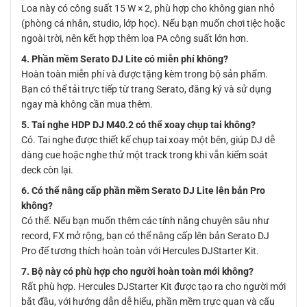
Loa này có công suất 15 W × 2, phù hợp cho không gian nhỏ
(phòng cá nhân, studio, lớp học). Nếu bạn muốn chơi tiệc hoặc
ngoài trời, nên kết hợp thêm loa PA công suất lớn hơn.
4. Phần mềm Serato DJ Lite có miễn phí không?
Hoàn toàn miễn phí và được tặng kèm trong bộ sản phẩm.
Bạn có thể tải trực tiếp từ trang Serato, đăng ký và sử dụng
ngay mà không cần mua thêm.
5. Tai nghe HDP DJ M40.2 có thể xoay chụp tai không?
Có. Tai nghe được thiết kế chụp tai xoay một bên, giúp DJ dễ
dàng cue hoặc nghe thử một track trong khi vẫn kiểm soát
deck còn lại.
6. Có thể nâng cấp phần mềm Serato DJ Lite lên bản Pro
không?
Có thể. Nếu bạn muốn thêm các tính năng chuyên sâu như
record, FX mở rộng, bạn có thể nâng cấp lên bản Serato DJ
Pro để tương thích hoàn toàn với Hercules DJStarter Kit.
7. Bộ này có phù hợp cho người hoàn toàn mới không?
Rất phù hợp. Hercules DJStarter Kit được tạo ra cho người mới
bắt đầu, với hướng dẫn dễ hiểu, phần mềm trực quan và cấu