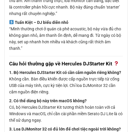
thu âm. Âm thanh trung thực, loa monitor cân bằng, đặc biệt
là controller phản hồi cực nhanh. Bộ này đúng chuẩn ‘starter’
nhưng rất chuyên nghiệp.”
Tuấn Kiệt – DJ biểu diễn nhỏ
“Mình thường chơi ở quán cà phê acoustic, bộ này vừa đủ cho
không gian nhỏ, âm thanh ổn định, dễ mang đi. Từ ngày có bộ
này, set up nhanh hơn nhiều và khách cũng rất thích âm
thanh.”
Câu hỏi thường gặp về Hercules DJStarter Kit
1. Bộ Hercules DJStarter Kit có cần cắm nguồn riêng không?
Không cần. Bàn điều khiển được cấp nguồn trực tiếp từ cổng
USB của máy tính, cực kỳ tiện lợi. Chỉ loa DJMonitor 32 cần
cắm nguồn điện riêng.
2. Có thể dùng bộ này trên macOS không?
Có, bộ Hercules DJStarter Kit tương thích hoàn toàn với cả
Windows và macOS, chỉ cần cài phần mềm Serato DJ Lite là có
thể sử dụng ngay.
3. Loa DJMonitor 32 có đủ lớn để chơi tiệc ngoài trời không?