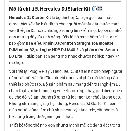
Mô tả chi tiết Hercules DJStarter Kit
Hercules DJStarter Kit
là bộ thiết bị DJ trọn gói hoàn hảo,
được thiết kế đặc biệt dành cho người mới bắt đầu bước chân
vào thế giới DJ hoặc những ai đang tìm kiếm một bộ setup nhỏ
gọn nhưng đầy đủ tính năng. Đây là bộ sản phẩm “all-in-one”
bao gồm
bàn điều khiển DJControl Starlight
,
loa monitor
DJMonitor 32
,
tai nghe HDP DJ M40.2
và
phần mềm Serato
DJ Lite
– giúp bạn sẵn sàng mix nhạc chuyên nghiệp ngay khi
mở hộp.
Với triết lý “Plug & Play”, Hercules DJStarter Kit cho phép người
dùng kết nối và bắt đầu mix chỉ trong vài phút mà không cần
thiết lập phức tạp. Bộ sản phẩm này mang đến trải nghiệm DJ
chân thật với hệ thống jog wheel cảm ứng nhạy, pad điều khiển
đa chế độ, và âm thanh rõ ràng từ loa monitor chất lượng cao.
Không chỉ mang lại sự tiện dụng, Hercules DJStarter Kit còn
giúp người dùng làm chủ nhịp beat, kỹ năng mix, cắt nhạc và
hiệu ứng trong thời gian ngắn nhất.
Thiết kế tổng thể nhỏ gọn nhưng mạnh mẽ, dễ dàng đặt trong