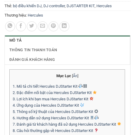
Thẻ:
bộ điều khiển DJ
,
DJ controller
,
DJSTARTER KIT
,
Hercules
Thương hiệu:
Hercules
MÔ TẢ
THÔNG TIN THANH TOÁN
ĐÁNH GIÁ KHÁCH HÀNG
Mục Lục
[
Ẩn
]
1.
Mô tả chi tiết Hercules DJStarter Kit
2.
Đặc điểm nổi bật của Hercules DJStarter Kit
3.
Lợi ích khi bạn mua Hercules DJStarter Kit
4.
Ứng dụng của Hercules DJStarter Kit
5.
Thông số kỹ thuật của Hercules DJStarter Kit
6.
Hướng dẫn sử dụng Hercules DJStarter Kit
7.
Đánh giá từ khách hàng đã sử dụng Hercules DJStarter Kit
8.
Câu hỏi thường gặp về Hercules DJStarter Kit