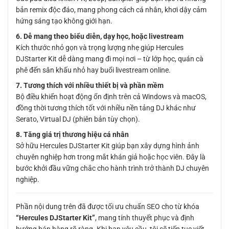
bản remix độc đáo, mang phong cách cá nhân, khơi dậy cảm
hứng sáng tạo không giới hạn.
6. Dễ mang theo biểu diễn, dạy học, hoặc livestream
Kích thước nhỏ gọn và trọng lượng nhẹ giúp Hercules
DJStarter Kit dễ dàng mang đi mọi nơi – từ lớp học, quán cà
phê đến sân khấu nhỏ hay buổi livestream online.
7. Tương thích với nhiều thiết bị và phần mềm
Bộ điều khiển hoạt động ổn định trên cả Windows và macOS,
đồng thời tương thích tốt với nhiều nền tảng DJ khác như
Serato, Virtual DJ (phiên bản tùy chọn).
8. Tăng giá trị thương hiệu cá nhân
Sở hữu Hercules DJStarter Kit giúp bạn xây dựng hình ảnh
chuyên nghiệp hơn trong mắt khán giả hoặc học viên. Đây là
bước khởi đầu vững chắc cho hành trình trở thành DJ chuyên
nghiệp.
Phần nội dung trên đã được tối ưu chuẩn SEO cho từ khóa
“Hercules DJStarter Kit”
, mang tính thuyết phục và định
hướng bán hàng rõ ràng. Khi bạn yêu cầu, tôi sẽ tiếp tục viết