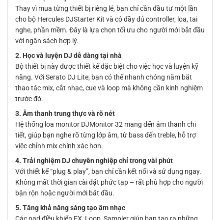
Thay vì mua từng thiết bị riêng lẻ, bạn chỉ cần đầu tư một lần
cho bộ Hercules DJStarter Kit và có đầy đủ controller, loa, tai
nghe, phần mềm. Đây là lựa chọn tối ưu cho người mới bắt đầu
với ngân sách hợp lý.
2. Học và luyện DJ dễ dàng tại nhà
Bộ thiết bị này được thiết kế đặc biệt cho việc học và luyện kỹ
năng. Với Serato DJ Lite, bạn có thể nhanh chóng nắm bắt
thao tác mix, cắt nhạc, cue và loop mà không cần kinh nghiệm
trước đó.
3. Âm thanh trung thực và rõ nét
Hệ thống loa monitor DJMonitor 32 mang đến âm thanh chi
tiết, giúp bạn nghe rõ từng lớp âm, từ bass đến treble, hỗ trợ
việc chỉnh mix chính xác hơn.
4. Trải nghiệm DJ chuyên nghiệp chỉ trong vài phút
Với thiết kế “plug & play”, bạn chỉ cần kết nối và sử dụng ngay.
Không mất thời gian cài đặt phức tạp – rất phù hợp cho người
bận rộn hoặc người mới bắt đầu.
5. Tăng khả năng sáng tạo âm nhạc
Các pad điều khiển FX, Loop, Sampler giúp bạn tạo ra những