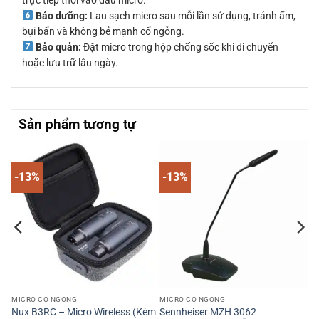
Bảo dưỡng:
Lau sạch micro sau mỗi lần sử dụng, tránh ẩm,
bụi bẩn và không bẻ mạnh cổ ngỗng.
Bảo quản:
Đặt micro trong hộp chống sốc khi di chuyển
hoặc lưu trữ lâu ngày.
Sản phẩm tương tự
-13%
-13%
MICRO CỔ NGỖNG
MICRO CỔ NGỖNG
Nux B3RC – Micro Wireless (Kèm
Sennheiser MZH 3062