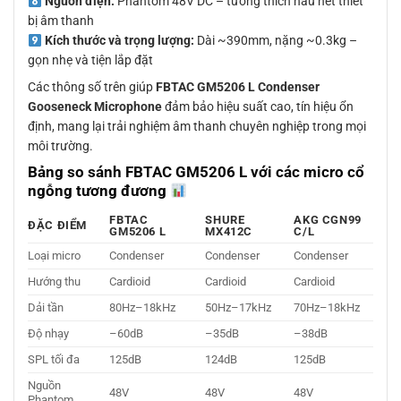
Nguồn điện:
Phantom 48V DC – tương thích hầu hết thiết
bị âm thanh
Kích thước và trọng lượng:
Dài ~390mm, nặng ~0.3kg –
gọn nhẹ và tiện lắp đặt
Các thông số trên giúp
FBTAC GM5206 L Condenser
Gooseneck Microphone
đảm bảo hiệu suất cao, tín hiệu ổn
định, mang lại trải nghiệm âm thanh chuyên nghiệp trong mọi
môi trường.
Bảng so sánh FBTAC GM5206 L với các micro cổ
ngỗng tương đương
FBTAC
SHURE
AKG CGN99
ĐẶC ĐIỂM
GM5206 L
MX412C
C/L
Loại micro
Condenser
Condenser
Condenser
Hướng thu
Cardioid
Cardioid
Cardioid
Dải tần
80Hz–18kHz
50Hz–17kHz
70Hz–18kHz
Độ nhạy
–60dB
–35dB
–38dB
SPL tối đa
125dB
124dB
125dB
Nguồn
48V
48V
48V
Phantom