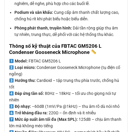
nghiêm, dễ nghe, phù hợp cho các buổi lễ.
Podium và sân khấu:
Cung cấp âm thanh chất lượng cao,
chống hú rít khi phát biểu hoặc biểu diễn.
Phòng phát thanh, truyền hình:
Dải tần rộng giúp thu âm
tự nhiên, trung thực, dễ phối với các hệ thống thu khác.
Thông số kỹ thuật của FBTAC GM5206 L
Condenser Gooseneck Microphone
Model:
FBTAC GM5206 L
Loại micro:
Condenser Gooseneck Microphone (tụ điện cổ
ngỗng)
Hướng thu:
Cardioid – tập trung thu phía trước, chống hú
tốt
Đáp ứng tần số:
80Hz – 18kHz – tối ưu cho giọng nói tự
nhiên
Độ nhạy:
–60dB (1mV/Pa @1kHz) – thu âm rõ dù nói nhỏ
Trở kháng đầu ra:
220Ω – ổn định và ít nhiễu
Mức áp suất âm tối đa (Max SPL):
125dB – chịu âm thanh
lớn mà không méo tiếng