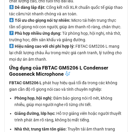
chất lượng cao, cho tuổi thọ dài lâu.
Dễ dàng lắp đặt:
Cổng kết nối XLR chuẩn quốc tế giúp thao
tác cắm/rút nhanh chóng và an toàn.
Tối ưu cho giọng nói tự nhiên:
Micro tái hiện trung thực
tần số giọng nói con người, giúp âm thanh rõ ràng, chân thực.
Phù hợp nhiều ứng dụng:
Từ phòng họp, hội nghị, nhà thờ,
trường học, đến sân khấu và giảng đường.
Hiệu năng cao với chi phí hợp lý:
FBTAC GM5206 L mang
lại chất lượng châu Âu trong mức giá cạnh tranh, lý tưởng cho
mọi dự án âm thanh.
Ứng dụng của FBTAC GM5206 L Condenser
Gooseneck Microphone
FBTAC GM5206 L
phát huy hiệu quả tối đa trong các không
gian cần độ rõ giọng nói cao và tính chuyên nghiệp:
Phòng họp, hội nghị:
Đảm bảo giọng nói rõ nét, không
nhiễu, giúp mọi người nghe rõ từng chi tiết.
Giảng đường, lớp học:
Hỗ trợ giảng viên hoặc người thuyết
trình phát âm rõ ràng, không bị mất tiếng.
Nhà thờ, trung tâm tôn giáo:
Truyền tải âm thanh trang