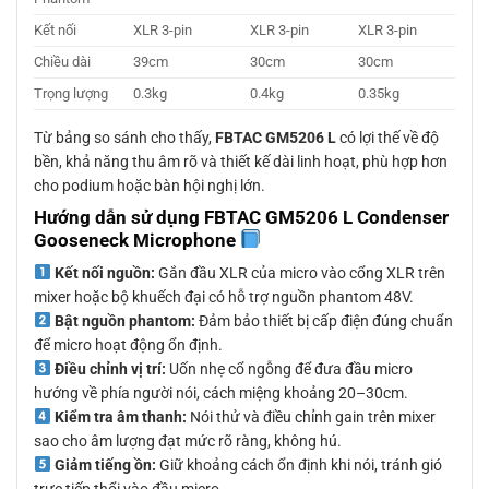
Kết nối
XLR 3-pin
XLR 3-pin
XLR 3-pin
Chiều dài
39cm
30cm
30cm
Trọng lượng
0.3kg
0.4kg
0.35kg
Từ bảng so sánh cho thấy,
FBTAC GM5206 L
có lợi thế về độ
bền, khả năng thu âm rõ và thiết kế dài linh hoạt, phù hợp hơn
cho podium hoặc bàn hội nghị lớn.
Hướng dẫn sử dụng FBTAC GM5206 L Condenser
Gooseneck Microphone
Kết nối nguồn:
Gắn đầu XLR của micro vào cổng XLR trên
mixer hoặc bộ khuếch đại có hỗ trợ nguồn phantom 48V.
Bật nguồn phantom:
Đảm bảo thiết bị cấp điện đúng chuẩn
để micro hoạt động ổn định.
Điều chỉnh vị trí:
Uốn nhẹ cổ ngỗng để đưa đầu micro
hướng về phía người nói, cách miệng khoảng 20–30cm.
Kiểm tra âm thanh:
Nói thử và điều chỉnh gain trên mixer
sao cho âm lượng đạt mức rõ ràng, không hú.
Giảm tiếng ồn:
Giữ khoảng cách ổn định khi nói, tránh gió
trực tiếp thổi vào đầu micro.