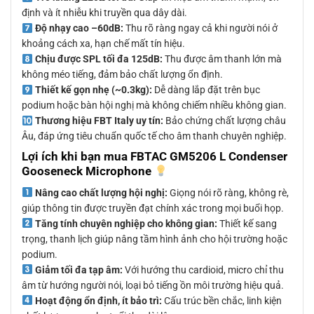
định và ít nhiễu khi truyền qua dây dài.
Độ nhạy cao –60dB:
Thu rõ ràng ngay cả khi người nói ở
khoảng cách xa, hạn chế mất tín hiệu.
Chịu được SPL tối đa 125dB:
Thu được âm thanh lớn mà
không méo tiếng, đảm bảo chất lượng ổn định.
Thiết kế gọn nhẹ (~0.3kg):
Dễ dàng lắp đặt trên bục
podium hoặc bàn hội nghị mà không chiếm nhiều không gian.
Thương hiệu FBT Italy uy tín:
Bảo chứng chất lượng châu
Âu, đáp ứng tiêu chuẩn quốc tế cho âm thanh chuyên nghiệp.
Lợi ích khi bạn mua FBTAC GM5206 L Condenser
Gooseneck Microphone
Nâng cao chất lượng hội nghị:
Giọng nói rõ ràng, không rè,
giúp thông tin được truyền đạt chính xác trong mọi buổi họp.
Tăng tính chuyên nghiệp cho không gian:
Thiết kế sang
trọng, thanh lịch giúp nâng tầm hình ảnh cho hội trường hoặc
podium.
Giảm tối đa tạp âm:
Với hướng thu cardioid, micro chỉ thu
âm từ hướng người nói, loại bỏ tiếng ồn môi trường hiệu quả.
Hoạt động ổn định, ít bảo trì:
Cấu trúc bền chắc, linh kiện