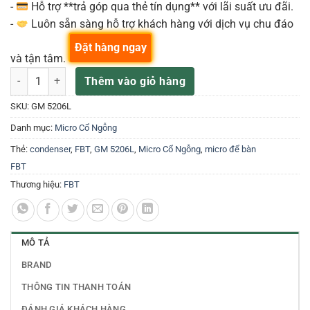
-
Hỗ trợ **trả góp qua thẻ tín dụng** với lãi suất ưu đãi.
-
Luôn sẵn sàng hỗ trợ khách hàng với dịch vụ chu đáo
Đặt hàng ngay
và tận tâm.
Fbt FBTAC GM5206 L Condenser Gooseneck Microphone số lượng
Thêm vào giỏ hàng
SKU:
GM 5206L
Danh mục:
Micro Cổ Ngỗng
Thẻ:
condenser
,
FBT
,
GM 5206L
,
Micro Cổ Ngỗng
,
micro để bàn
FBT
Thương hiệu:
FBT
MÔ TẢ
BRAND
THÔNG TIN THANH TOÁN
ĐÁNH GIÁ KHÁCH HÀNG