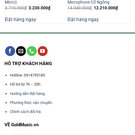
Micro)
Microphone Cổ Ngỗng
Giá
Giá
Giá
Giá
3.710.000
₫
3.230.000
₫
14.040.000
₫
12.210.000
₫
gốc
hiện
gốc
hiện
là:
tại
là:
tại
Đặt hàng ngay
Đặt hàng ngay
3.710.000₫.
là:
14.040.000₫.
là:
000₫.
3.230.000₫.
12.210.0
HỖ TRỢ KHÁCH HÀNG
Hotline: 0914795185
Hỗ trợ từ 7h -- 20h
Hướng dẫn đặt hàng
Phương thức vận chuyển
Chính sách đổi trả
VỀ GoldMusic.vn