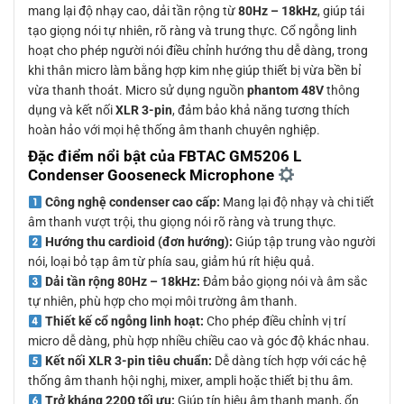
mang lại độ nhạy cao, dải tần rộng từ
80Hz – 18kHz
, giúp tái
tạo giọng nói tự nhiên, rõ ràng và trung thực. Cổ ngỗng linh
hoạt cho phép người nói điều chỉnh hướng thu dễ dàng, trong
khi thân micro làm bằng hợp kim nhẹ giúp thiết bị vừa bền bỉ
vừa thanh thoát. Micro sử dụng nguồn
phantom 48V
thông
dụng và kết nối
XLR 3-pin
, đảm bảo khả năng tương thích
hoàn hảo với mọi hệ thống âm thanh chuyên nghiệp.
Đặc điểm nổi bật của FBTAC GM5206 L
Condenser Gooseneck Microphone
Công nghệ condenser cao cấp:
Mang lại độ nhạy và chi tiết
âm thanh vượt trội, thu giọng nói rõ ràng và trung thực.
Hướng thu cardioid (đơn hướng):
Giúp tập trung vào người
nói, loại bỏ tạp âm từ phía sau, giảm hú rít hiệu quả.
Dải tần rộng 80Hz – 18kHz:
Đảm bảo giọng nói và âm sắc
tự nhiên, phù hợp cho mọi môi trường âm thanh.
Thiết kế cổ ngỗng linh hoạt:
Cho phép điều chỉnh vị trí
micro dễ dàng, phù hợp nhiều chiều cao và góc độ khác nhau.
Kết nối XLR 3-pin tiêu chuẩn:
Dễ dàng tích hợp với các hệ
thống âm thanh hội nghị, mixer, ampli hoặc thiết bị thu âm.
Trở kháng 220Ω tối ưu:
Giúp tín hiệu âm thanh mạnh, ổn