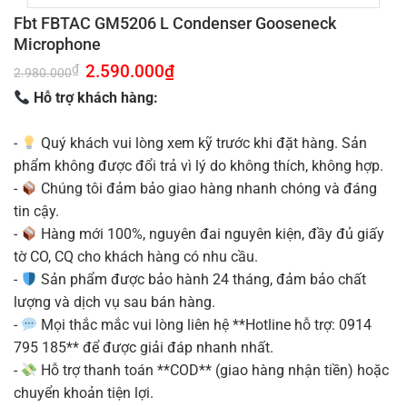
Fbt FBTAC GM5206 L Condenser Gooseneck
Microphone
Giá
2.590.000
₫
Giá
₫
2.980.000
gốc
hiện
là:
tại
Hỗ trợ khách hàng:
2.980.000₫.
là:
2.590.000₫.
-
Quý khách vui lòng xem kỹ trước khi đặt hàng. Sản
phẩm không được đổi trả vì lý do không thích, không hợp.
-
Chúng tôi đảm bảo giao hàng nhanh chóng và đáng
tin cậy.
-
Hàng mới 100%, nguyên đai nguyên kiện, đầy đủ giấy
tờ CO, CQ cho khách hàng có nhu cầu.
-
Sản phẩm được bảo hành 24 tháng, đảm bảo chất
lượng và dịch vụ sau bán hàng.
-
Mọi thắc mắc vui lòng liên hệ **Hotline hỗ trợ: 0914
795 185** để được giải đáp nhanh nhất.
-
Hỗ trợ thanh toán **COD** (giao hàng nhận tiền) hoặc
chuyển khoản tiện lợi.