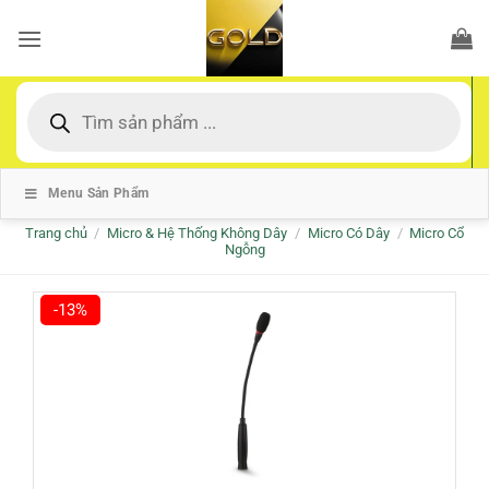
Bỏ
qua
nội
dung
Tìm
kiếm
sản
phẩm
Menu Sản Phẩm
Trang chủ
/
Micro & Hệ Thống Không Dây
/
Micro Có Dây
/
Micro Cổ
Ngỗng
-13%