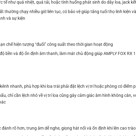
ực tế như quá nhiệt, quá tải, hoặc tình huống phát sinh do dây loa, jack k
 thường chạy nhiều giờ liên tục, có bảo vệ giúp tăng tuổi thọ linh kiện 
anh và sự kiện
, hạn chế hiện tượng “đuối” công suất theo thời gian hoạt động
ến độ bền và độ ổn định âm thanh, làm mát chủ động giúp AMPLY FOX RX 
kênh nhanh, phù hợp khi loa trái phải đặt lệch vị trí hoặc phòng có điểm
hấu, chỉ cần lệch nhỏ về vị trí loa cũng gây cảm giác âm hình không cân,
khác
c đánh rõ hơn, trung âm dễ nghe, giọng hát nổi và ổn định khi lên cao trào