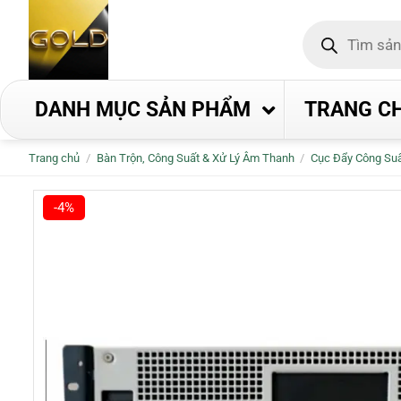
Bỏ
Tìm
qua
kiếm
nội
sản
phẩm
dung
DANH MỤC SẢN PHẨM
TRANG C
Trang chủ
/
Bàn Trộn, Công Suất & Xử Lý Âm Thanh
/
Cục Đẩy Công Su
-4%