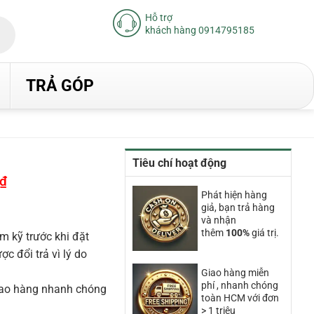
Hỗ trợ
khách hàng 0914795185
TRẢ GÓP
Tiêu chí hoạt động
₫
Giá
hiện
Phát hiện hàng
tại
giả, bạn trả hàng
là:
24.830.000₫.
và nhận
thêm
100%
giá trị.
m kỹ trước khi đặt
 đổi trả vì lý do
Giao hàng miễn
phí , nhanh chóng
iao hàng nhanh chóng
toàn HCM với đơn
> 1 triệu