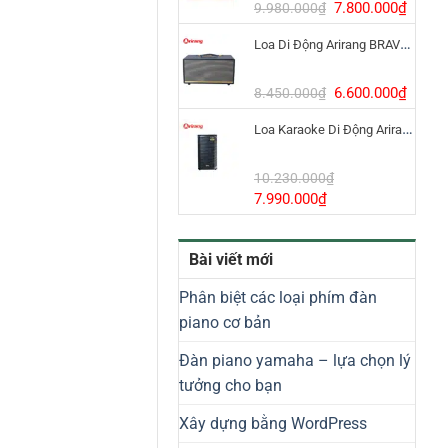
8.800.000₫.
Giá
Giá
7.800.000
₫
9.980.000
₫
gốc
hiện
Loa Di Động Arirang BRAVO 8 800W Có Micro
là:
tại
9.980.000₫.
là:
7.800
Giá
Giá
6.600.000
₫
8.450.000
₫
gốc
hiện
Loa Karaoke Di Động Arirang EDGE-X Model I
là:
tại
8.450.000₫.
là:
6.600
10.230.000
₫
Giá
Giá
7.990.000
₫
gốc
hiện
là:
tại
Bài viết mới
10.230.000₫.
là:
7.990.000₫.
Phân biệt các loại phím đàn
piano cơ bản
Đàn piano yamaha – lựa chọn lý
tưởng cho bạn
Xây dựng bằng WordPress