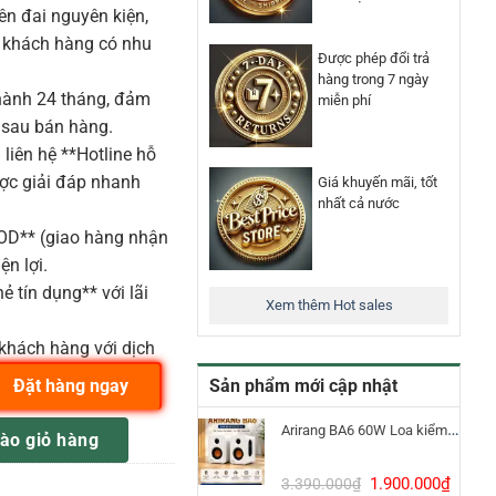
n đai nguyên kiện,
o khách hàng có nhu
Được phép đổi trả
hàng trong 7 ngày
ành 24 tháng, đảm
miễn phí
 sau bán hàng.
liên hệ **Hotline hỗ
ược giải đáp nhanh
Giá khuyến mãi, tốt
nhất cả nước
COD** (giao hàng nhận
ện lợi.
ẻ tín dụng** với lãi
Xem thêm Hot sales
khách hàng với dịch
Sản phẩm mới cập nhật
Đặt hàng ngay
g
Arirang BA6 60W Loa kiểm âm Bluetooth 5.3
ào giỏ hàng
Giá
Giá
1.900.000
₫
3.390.000
₫