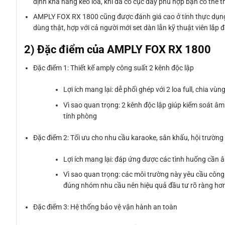
định khả năng kéo loa, khi đã có cục đẩy phù hợp bạn có thể 
AMPLY FOX RX 1800 cũng được đánh giá cao ở tính thực dụng: 
dùng thật, hợp với cả người mới set dàn lẫn kỹ thuật viên lắp 
2) Đặc điểm của AMPLY FOX RX 1800
Đặc điểm 1: Thiết kế amply công suất 2 kênh độc lập
Lợi ích mang lại: dễ phối ghép với 2 loa full, chia 
Vì sao quan trọng: 2 kênh độc lập giúp kiểm soát âm l
tính phòng
Đặc điểm 2: Tối ưu cho nhu cầu karaoke, sân khấu, hội trường 
Lợi ích mang lại: đáp ứng được các tình huống cần 
Vì sao quan trọng: các môi trường này yêu cầu công
đúng nhóm nhu cầu nên hiệu quả đầu tư rõ ràng hơn 
Đặc điểm 3: Hệ thống bảo vệ vận hành an toàn