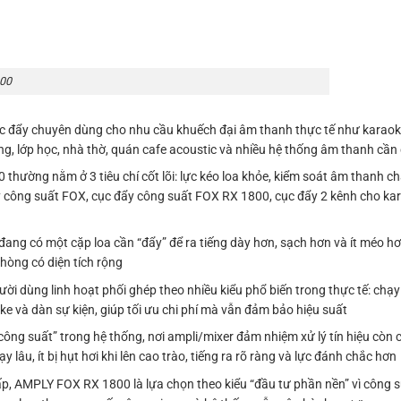
800
đẩy chuyên dùng cho nhu cầu khuếch đại âm thanh thực tế như karaoke
ng, lớp học, nhà thờ, quán cafe acoustic và nhiều hệ thống âm thanh cần
ường nằm ở 3 tiêu chí cốt lõi: lực kéo loa khỏe, kiểm soát âm thanh ch
ly công suất FOX, cục đẩy công suất FOX RX 1800, cục đẩy 2 kênh cho ka
g có một cặp loa cần “đẩy” để ra tiếng dày hơn, sạch hơn và ít méo hơn
hòng có diện tích rộng
 dùng linh hoạt phối ghép theo nhiều kiểu phổ biến trong thực tế: chạy 2
e và dàn sự kiện, giúp tối ưu chi phí mà vẫn đảm bảo hiệu suất
ng suất” trong hệ thống, nơi ampli/mixer đảm nhiệm xử lý tín hiệu còn
lâu, ít bị hụt hơi khi lên cao trào, tiếng ra rõ ràng và lực đánh chắc hơn
 AMPLY FOX RX 1800 là lựa chọn theo kiểu “đầu tư phần nền” vì công su