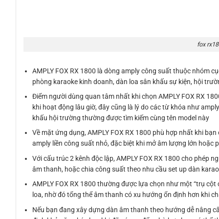
fox rx1
AMPLY FOX RX 1800 là dòng amply công suất thuộc nhóm cục 
phòng karaoke kinh doanh, dàn loa sân khấu sự kiện, hội trườ
Điểm người dùng quan tâm nhất khi chọn AMPLY FOX RX 1800 th
khi hoạt động lâu giờ, đây cũng là lý do các từ khóa như amp
khấu hội trường thường được tìm kiếm cùng tên model này
Về mặt ứng dụng, AMPLY FOX RX 1800 phù hợp nhất khi bạn đan
amply liền công suất nhỏ, đặc biệt khi mở âm lượng lớn hoặc p
Với cấu trúc 2 kênh độc lập, AMPLY FOX RX 1800 cho phép người
âm thanh, hoặc chia công suất theo nhu cầu set up dàn karaok
AMPLY FOX RX 1800 thường được lựa chọn như một “trụ cột cô
loa, nhờ đó tổng thể âm thanh có xu hướng ổn định hơn khi chạy 
Nếu bạn đang xây dựng dàn âm thanh theo hướng dễ nâng cấp,