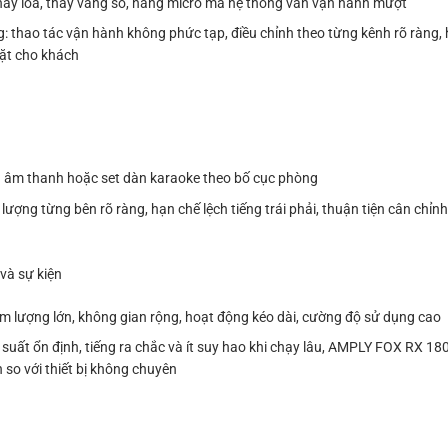
thay loa, thay vang số, nâng micro mà hệ thống vẫn vận hành mượt
thao tác vận hành không phức tạp, điều chỉnh theo từng kênh rõ ràng, 
đặt cho khách
vùng âm thanh hoặc set dàn karaoke theo bố cục phòng
ượng từng bên rõ ràng, hạn chế lệch tiếng trái phải, thuận tiện cân chỉnh 
và sự kiện
âm lượng lớn, không gian rộng, hoạt động kéo dài, cường độ sử dụng cao
 suất ổn định, tiếng ra chắc và ít suy hao khi chạy lâu, AMPLY FOX RX 1
so với thiết bị không chuyên