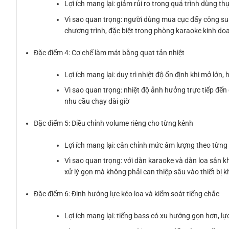
Lợi ích mang lại: giảm rủi ro trong quá trình dùng th
Vì sao quan trọng: người dùng mua cục đẩy công suất
chương trình, đặc biệt trong phòng karaoke kinh do
Đặc điểm 4: Cơ chế làm mát bằng quạt tản nhiệt
Lợi ích mang lại: duy trì nhiệt độ ổn định khi mở lớn
Vì sao quan trọng: nhiệt độ ảnh hưởng trực tiếp đ
nhu cầu chạy dài giờ
Đặc điểm 5: Điều chỉnh volume riêng cho từng kênh
Lợi ích mang lại: cân chỉnh mức âm lượng theo từng 
Vì sao quan trọng: với dàn karaoke và dàn loa sân k
xử lý gọn mà không phải can thiệp sâu vào thiết bị 
Đặc điểm 6: Định hướng lực kéo loa và kiểm soát tiếng chắc
Lợi ích mang lại: tiếng bass có xu hướng gọn hơn, lự