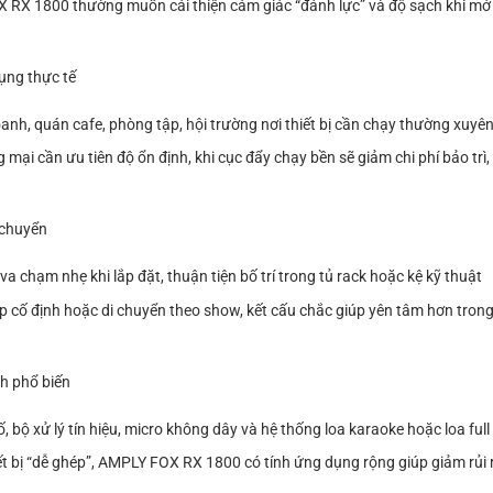
 RX 1800 thường muốn cải thiện cảm giác “đánh lực” và độ sạch khi mở l
ụng thực tế
anh, quán cafe, phòng tập, hội trường nơi thiết bị cần chạy thường xuyê
 mại cần ưu tiên độ ổn định, khi cục đẩy chạy bền sẽ giảm chi phí bảo trì,
 chuyển
a chạm nhẹ khi lắp đặt, thuận tiện bố trí trong tủ rack hoặc kệ kỹ thuật
ắp cố định hoặc di chuyển theo show, kết cấu chắc giúp yên tâm hơn tron
nh phổ biến
ố, bộ xử lý tín hiệu, micro không dây và hệ thống loa karaoke hoặc loa ful
ết bị “dễ ghép”, AMPLY FOX RX 1800 có tính ứng dụng rộng giúp giảm rủi 