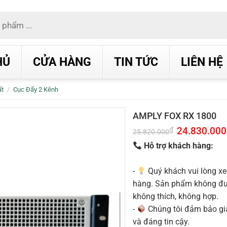
HỦ
CỬA HÀNG
TIN TỨC
LIÊN HỆ
ất
/
Cục Đẩy 2 Kênh
AMPLY FOX RX 1800
Giá
24.830.000
₫
25.820.000
gốc
là:
Hỗ trợ khách hàng:
25.820.000₫.
-
Quý khách vui lòng xe
hàng. Sản phẩm không được
không thích, không hợp.
-
Chúng tôi đảm bảo g
và đáng tin cậy.