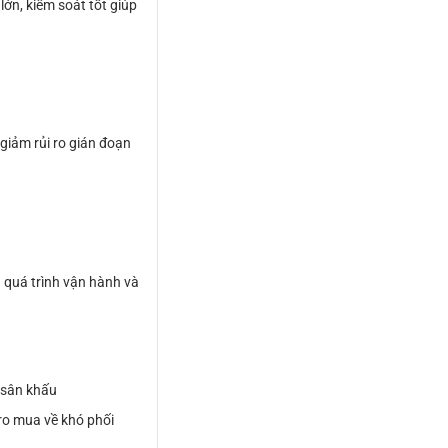
ớn, kiểm soát tốt giúp
n
 giảm rủi ro gián đoạn
g quá trình vận hành và
l sân khấu
ro mua về khó phối