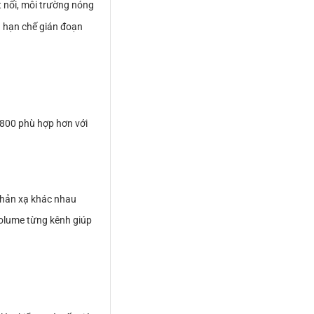
ết nối, môi trường nóng
và hạn chế gián đoạn
1800 phù hợp hơn với
 phản xạ khác nhau
 volume từng kênh giúp