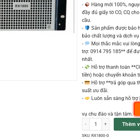
-
Hàng mới 100%, nguyê
đầy đủ giấy tờ CO, CQ ch
cầu.
-
Sản phẩm được bảo h
bảo chất lượng và dịch vụ
-
Mọi thắc mắc vui lòng 
trợ: 0914 795 185** để đ
nhất.
-
Hỗ trợ thanh toán **
tiền) hoặc chuyển khoản ti
-
Hỗ trợ **trả góp qua th
suất ưu đãi.
-
Luôn sẵn sàng hỗ trợ 
vụ chu đáo và tận tâm.
AMPLY FOX RX 1800 số lượn
Thêm v
SKU:
RX1800-G