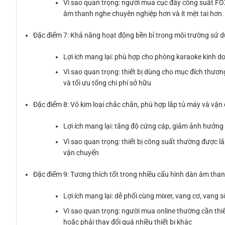
Vì sao quan trọng: người mua cục đẩy công suất FOX
âm thanh nghe chuyên nghiệp hơn và ít mệt tai hơn
Đặc điểm 7: Khả năng hoạt động bền bỉ trong môi trường sử d
Lợi ích mang lại: phù hợp cho phòng karaoke kinh do
Vì sao quan trọng: thiết bị dùng cho mục đích thương
và tối ưu tổng chi phí sở hữu
Đặc điểm 8: Vỏ kim loại chắc chắn, phù hợp lắp tủ máy và vận
Lợi ích mang lại: tăng độ cứng cáp, giảm ảnh hưởng v
Vì sao quan trọng: thiết bị công suất thường được l
vận chuyển
Đặc điểm 9: Tương thích tốt trong nhiều cấu hình dàn âm tha
Lợi ích mang lại: dễ phối cùng mixer, vang cơ, vang s
Vì sao quan trọng: người mua online thường cần thi
hoặc phải thay đổi quá nhiều thiết bị khác