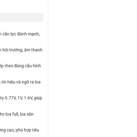
h cần lực đánh mạnh,
h hội trường, âm thanh
hép theo đúng cấu hình
ín hiệu và ngõ ra loa
y 0.77V, 1V, 1.6V, giúp
 loa full, loa sân
ợng cao, phù hợp tiêu