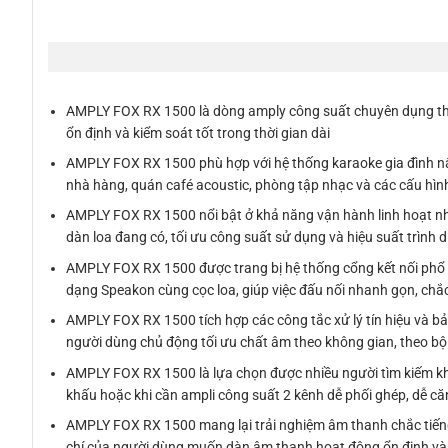
AMPLY FOX RX 1500 là dòng amply công suất chuyên dụng the
ổn định và kiểm soát tốt trong thời gian dài
AMPLY FOX RX 1500 phù hợp với hệ thống karaoke gia đình nâ
nhà hàng, quán café acoustic, phòng tập nhạc và các cấu hìn
AMPLY FOX RX 1500 nổi bật ở khả năng vận hành linh hoạt nhờ
dàn loa đang có, tối ưu công suất sử dụng và hiệu suất trình 
AMPLY FOX RX 1500 được trang bị hệ thống cổng kết nối phổ b
dạng Speakon cùng cọc loa, giúp việc đấu nối nhanh gọn, chắc
AMPLY FOX RX 1500 tích hợp các công tắc xử lý tín hiệu và bảo 
người dùng chủ động tối ưu chất âm theo không gian, theo bộ 
AMPLY FOX RX 1500 là lựa chọn được nhiều người tìm kiếm khi
khấu hoặc khi cần ampli công suất 2 kênh dễ phối ghép, dễ căn
AMPLY FOX RX 1500 mang lại trải nghiệm âm thanh chắc tiếng, 
chí của người dùng muốn dàn âm thanh hoạt động ổn định và ít