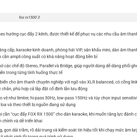
fox rx1500 3
o hướng cục đẩy 2 kênh, được thiết kế để phục vụ các nhu cầu âm than
ng cấp, karaoke kinh doanh, phòng hát VIP, sân khấu mini, dàn âm than
h cần ampli công suất có khả năng hoạt động bền bỉ
 các chế độ Stereo, Parallel và Bridge, giúp người dùng dễ dàng phối g
diễn trong từng tình huống thực tế
iến cho âm thanh chuyên nghiệp với ngõ vào XLR balanced, có cổng link t
 chắn, phù hợp cả lắp đặt cố định lẫn lưu động
vệ như limiter, hi-pass 30Hz, low-pass 150Hz và tùy chọn input sensitivit
loa và theo thiết bị nguồn đang sử dụng
 cần “cục đẩy FOX RX 1500” cho dàn karaoke, khi muốn tăng lực đánh cho
 chỉnh và dễ triển khai
gọn dải trầm, rõ dải trung và kiểm soát tín hiệu tốt khi chạy mức âm lư
 phát sinh lỗi trong quá trình sử dụng