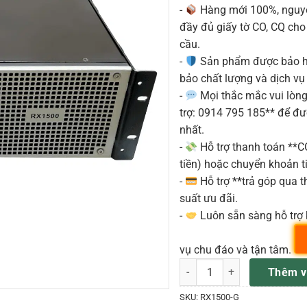
-
Hàng mới 100%, nguyê
đầy đủ giấy tờ CO, CQ ch
cầu.
-
Sản phẩm được bảo h
bảo chất lượng và dịch vụ
-
Mọi thắc mắc vui lòng 
trợ: 0914 795 185** để đ
nhất.
-
Hỗ trợ thanh toán **
tiền) hoặc chuyển khoản ti
-
Hỗ trợ **trả góp qua th
suất ưu đãi.
-
Luôn sẵn sàng hỗ trợ 
vụ chu đáo và tận tâm.
AMPLY FOX RX 1500 số lượn
Thêm v
SKU:
RX1500-G