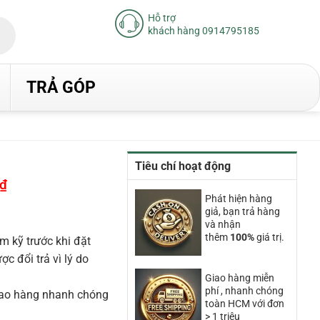
Hỗ trợ
khách hàng 0914795185
TRẢ GÓP
Tiêu chí hoạt động
₫
Giá
hiện
Phát hiện hàng
tại
giả, bạn trả hàng
là:
18.930.000₫.
và nhận
thêm
100%
giá trị.
m kỹ trước khi đặt
 đổi trả vì lý do
Giao hàng miễn
phí , nhanh chóng
iao hàng nhanh chóng
toàn HCM với đơn
> 1 triệu