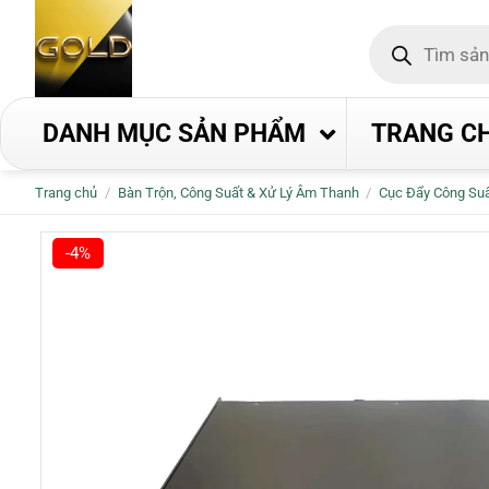
Bỏ
Tìm
qua
kiếm
nội
sản
phẩm
dung
DANH MỤC SẢN PHẨM
TRANG C
Trang chủ
/
Bàn Trộn, Công Suất & Xử Lý Âm Thanh
/
Cục Đẩy Công Su
-4%