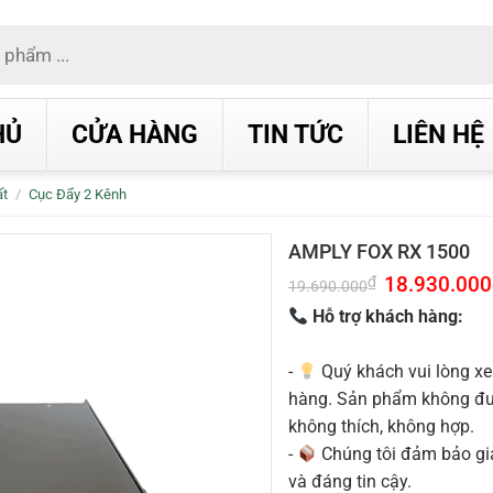
HỦ
CỬA HÀNG
TIN TỨC
LIÊN HỆ
ất
/
Cục Đẩy 2 Kênh
AMPLY FOX RX 1500
Giá
18.930.000
₫
19.690.000
gốc
là:
Hỗ trợ khách hàng:
19.690.000₫.
-
Quý khách vui lòng xe
hàng. Sản phẩm không được
không thích, không hợp.
-
Chúng tôi đảm bảo g
và đáng tin cậy.