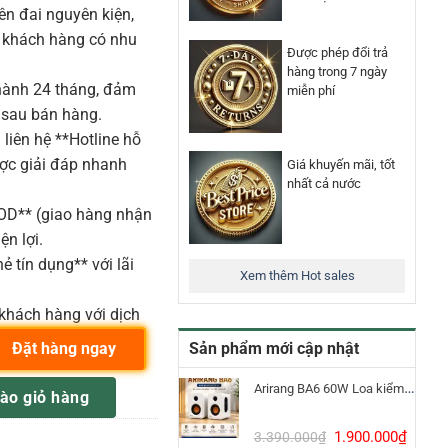
n đai nguyên kiện,
o khách hàng có nhu
Được phép đổi trả
hàng trong 7 ngày
ành 24 tháng, đảm
miễn phí
 sau bán hàng.
liên hệ **Hotline hỗ
ược giải đáp nhanh
Giá khuyến mãi, tốt
nhất cả nước
COD** (giao hàng nhận
ện lợi.
ẻ tín dụng** với lãi
Xem thêm Hot sales
khách hàng với dịch
Sản phẩm mới cập nhật
Đặt hàng ngay
g
Arirang BA6 60W Loa kiểm âm Bluetooth 5.3
ào giỏ hàng
Giá
Giá
1.900.000
₫
3.390.000
₫