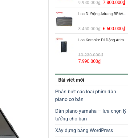
8.800.000₫.
Giá
Giá
7.800.000
₫
9.980.000
₫
gốc
hiện
Loa Di Động Arirang BRAVO 8 800W Có Micro
là:
tại
9.980.000₫.
là:
7.800
Giá
Giá
6.600.000
₫
8.450.000
₫
gốc
hiện
Loa Karaoke Di Động Arirang EDGE-X Model I
là:
tại
8.450.000₫.
là:
6.600
10.230.000
₫
Giá
Giá
7.990.000
₫
gốc
hiện
là:
tại
Bài viết mới
10.230.000₫.
là:
7.990.000₫.
Phân biệt các loại phím đàn
piano cơ bản
Đàn piano yamaha – lựa chọn lý
tưởng cho bạn
Xây dựng bằng WordPress