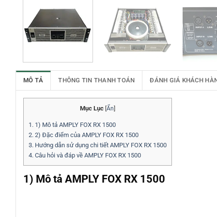
MÔ TẢ
THÔNG TIN THANH TOÁN
ĐÁNH GIÁ KHÁCH HÀ
Mục Lục
[
Ẩn
]
1.
1) Mô tả AMPLY FOX RX 1500
2.
2) Đặc điểm của AMPLY FOX RX 1500
3.
Hướng dẫn sử dụng chi tiết AMPLY FOX RX 1500
4.
Câu hỏi và đáp về AMPLY FOX RX 1500
1) Mô tả AMPLY FOX RX 1500