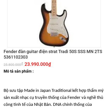
Fender đàn guitar điện strat Tradi 50S SSS MN 2TS
5361102303
Giá
23.990.000
₫
Giá
₫
25.800.000
gốc
hiện
là:
tại
Mô tả sản phẩm :
25.800.000₫.
là:
23.990.000₫.
Bộ sưu tập Made in Japan Traditional kết hợp thẩm mỹ
sản xuất nhạc cụ truyền thống của Fender và nghề thủ
công tinh tế của Nhật Bản. DNA chính thống của