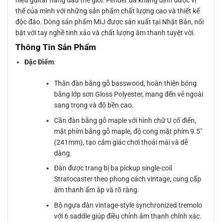
hiệu guitar hàng đầu thế giới. Fender đã khẳng định được vị
thế của mình với những sản phẩm chất lượng cao và thiết kế
độc đáo. Dòng sản phẩm MIJ được sản xuất tại Nhật Bản, nổi
bật với tay nghề tinh xảo và chất lượng âm thanh tuyệt vời.
Thông Tin Sản Phẩm
Đặc Điểm
:
Thân đàn bằng gỗ basswood, hoàn thiện bóng
bằng lớp sơn Gloss Polyester, mang đến vẻ ngoài
sang trọng và độ bền cao.
Cần đàn bằng gỗ maple với hình chữ U cổ điển,
mặt phím bằng gỗ maple, độ cong mặt phím 9.5″
(241mm), tạo cảm giác chơi thoải mái và dễ
dàng.
Đàn được trang bị ba pickup single-coil
Stratocaster theo phong cách vintage, cung cấp
âm thanh ấm áp và rõ ràng.
Bộ ngựa đàn vintage-style synchronized tremolo
với 6 saddle giúp điều chỉnh âm thanh chính xác.