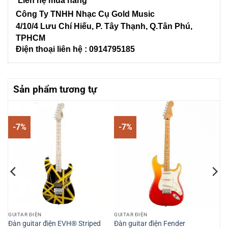
Liên hệ mua hàng
Công Ty TNHH Nhạc Cụ Gold Music
4/10/4 L
ưu Chí Hiếu, P. Tây Thạnh
, Q.Tân Phú,
TPHCM
Điện thoại liên hệ : 0914795185
Sản phẩm tương tự
-7%
-7%
GUITAR ĐIỆN
GUITAR ĐIỆN
Đàn guitar điện EVH® Striped
Đàn guitar điện Fender