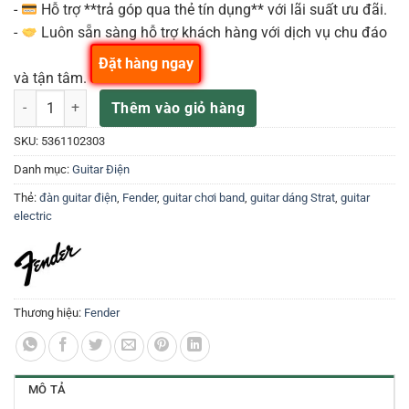
-
Hỗ trợ **trả góp qua thẻ tín dụng** với lãi suất ưu đãi.
-
Luôn sẵn sàng hỗ trợ khách hàng với dịch vụ chu đáo
Đặt hàng ngay
và tận tâm.
Fender đàn guitar điện strat Tradi 50S SSS MN 2TS 5361102303 số
Thêm vào giỏ hàng
SKU:
5361102303
Danh mục:
Guitar Điện
Thẻ:
đàn guitar điện
,
Fender
,
guitar chơi band
,
guitar dáng Strat
,
guitar
electric
Thương hiệu:
Fender
MÔ TẢ