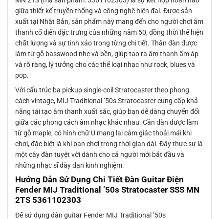
MN 2TS (mã sản phẩm: 5361102303) là sự kết hợp hoàn hảo
giữa thiết kế truyền thống và công nghệ hiện đại. Được sản
xuất tại Nhật Bản, sản phẩm này mang đến cho người chơi âm
thanh cổ điển đặc trưng của những năm 50, đồng thời thể hiện
chất lượng và sự tinh xảo trong từng chi tiết. Thân đàn được
làm từ gỗ basswood nhẹ và bền, giúp tạo ra âm thanh ấm áp
và rõ ràng, lý tưởng cho các thể loại nhạc như rock, blues và
pop.
Với cấu trúc ba pickup single-coil Stratocaster theo phong
cách vintage, MIJ Traditional ’50s Stratocaster cung cấp khả
năng tái tạo âm thanh xuất sắc, giúp bạn dễ dàng chuyển đổi
giữa các phong cách âm nhạc khác nhau. Cần đàn được làm
từ gỗ maple, có hình chữ U mang lại cảm giác thoải mái khi
chơi, đặc biệt là khi bạn chơi trong thời gian dài. Đây thực sự là
một cây đàn tuyệt vời dành cho cả người mới bắt đầu và
những nhạc sĩ dày dạn kinh nghiệm.
Hướng Dẫn Sử Dụng Chi Tiết Đàn Guitar Điện
Fender MIJ Traditional ’50s Stratocaster SSS MN
2TS 5361102303
Để sử dụng đàn guitar Fender MIJ Traditional ’50s