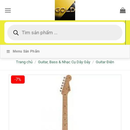
Bỏ
qua
nội
dung
Tìm
kiếm
sản
phẩm
Menu Sản Phẩm
Trang chủ
/
Guitar, Bass & Nhạc Cụ Dây Gảy
/
Guitar Điện
-7%