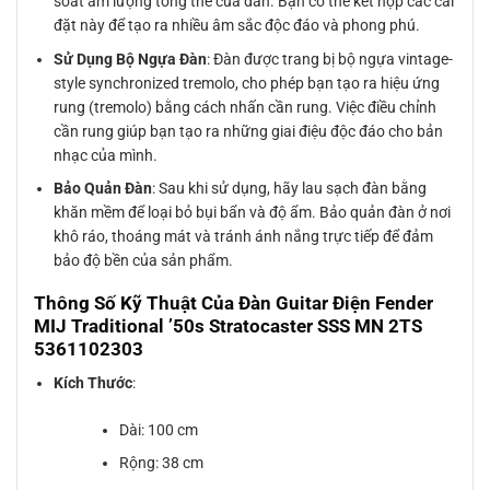
soát âm lượng tổng thể của đàn. Bạn có thể kết hợp các cài
đặt này để tạo ra nhiều âm sắc độc đáo và phong phú.
Sử Dụng Bộ Ngựa Đàn
: Đàn được trang bị bộ ngựa vintage-
style synchronized tremolo, cho phép bạn tạo ra hiệu ứng
rung (tremolo) bằng cách nhấn cần rung. Việc điều chỉnh
cần rung giúp bạn tạo ra những giai điệu độc đáo cho bản
nhạc của mình.
Bảo Quản Đàn
: Sau khi sử dụng, hãy lau sạch đàn bằng
khăn mềm để loại bỏ bụi bẩn và độ ẩm. Bảo quản đàn ở nơi
khô ráo, thoáng mát và tránh ánh nắng trực tiếp để đảm
bảo độ bền của sản phẩm.
Thông Số Kỹ Thuật Của Đàn Guitar Điện Fender
MIJ Traditional ’50s Stratocaster SSS MN 2TS
5361102303
Kích Thước
:
Dài: 100 cm
Rộng: 38 cm