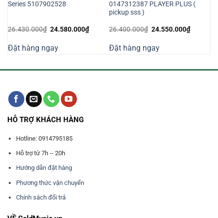
Series 5107902528
0147312387 PLAYER PLUS (
pickup sss )
Giá
Giá
Giá
Giá
26.430.000
₫
24.580.000
₫
26.400.000
₫
24.550.000
₫
gốc
hiện
gốc
hiện
là:
tại
là:
tại
Đặt hàng ngay
Đặt hàng ngay
26.430.000₫.
là:
26.400.000₫.
là:
000₫.
24.580.000₫.
24.550.0
HỖ TRỢ KHÁCH HÀNG
Hotline: 0914795185
Hỗ trợ từ 7h -- 20h
Hướng dẫn đặt hàng
Phương thức vận chuyển
Chính sách đổi trả