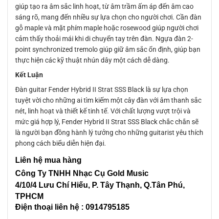
giúp tạo ra âm sắc linh hoạt, từ âm trầm ấm áp đến âm cao
sáng rõ, mang đến nhiều sự lựa chọn cho người chơi. Cần đàn
gỗ maple và mặt phím maple hoặc rosewood giúp người chơi
cảm thấy thoải mái khi di chuyển tay trên đàn. Ngựa đàn 2-
point synchronized tremolo giúp giữ âm sắc ổn định, giúp bạn
thực hiện các kỹ thuật nhún dây một cách dễ dàng.
Kết Luận
Đàn guitar Fender Hybrid II Strat SSS Black là sự lựa chọn
tuyệt vời cho những ai tìm kiếm một cây đàn với âm thanh sắc
nét, linh hoạt và thiết kế tinh tế. Với chất lượng vượt trội và
mức giá hợp lý, Fender Hybrid II Strat SSS Black chắc chắn sẽ
là người bạn đồng hành lý tưởng cho những guitarist yêu thích
phong cách biểu diễn hiện đại.
Liên hệ mua hàng
Công Ty TNHH Nhạc Cụ Gold Music
4/10/4 L
ưu Chí Hiếu, P. Tây Thạnh
, Q.Tân Phú,
TPHCM
Điện thoại liên hệ : 0914795185