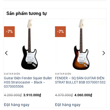
Sản phẩm tương tự
-7%
-7%
GUITAR ĐIỆN
GUITAR ĐIỆN
Guitar Điện Fender Squier Bullet
FENDER – SQ ĐÀN GUITAR ĐIỆN
HSS Stratocaster – Black –
STRAT BULLET BSB 0370001532
0370005506
Giá
Giá
Giá
Giá
4.200.000
₫
3.910.000
₫
4.370.000
₫
4.060.000
₫
gốc
hiện
gốc
hiện
là:
tại
là:
tại
Đặt hàng ngay
Đặt hàng ngay
4.200.000₫.
là:
4.370.000₫.
là:
000₫.
3.910.000₫.
4.060.000₫