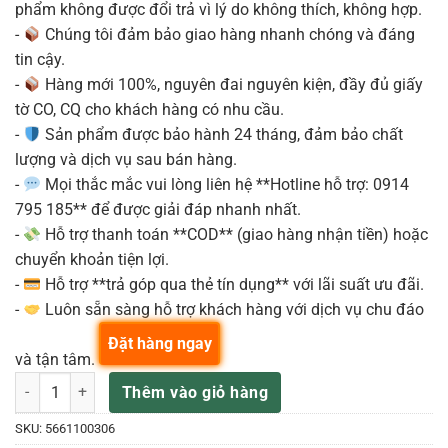
phẩm không được đổi trả vì lý do không thích, không hợp.
-
Chúng tôi đảm bảo giao hàng nhanh chóng và đáng
tin cậy.
-
Hàng mới 100%, nguyên đai nguyên kiện, đầy đủ giấy
tờ CO, CQ cho khách hàng có nhu cầu.
-
Sản phẩm được bảo hành 24 tháng, đảm bảo chất
lượng và dịch vụ sau bán hàng.
-
Mọi thắc mắc vui lòng liên hệ **Hotline hỗ trợ: 0914
795 185** để được giải đáp nhanh nhất.
-
Hỗ trợ thanh toán **COD** (giao hàng nhận tiền) hoặc
chuyển khoản tiện lợi.
-
Hỗ trợ **trả góp qua thẻ tín dụng** với lãi suất ưu đãi.
-
Luôn sẵn sàng hỗ trợ khách hàng với dịch vụ chu đáo
Đặt hàng ngay
và tận tâm.
FENDER 5661100306 ĐÀN GUITAR ĐIỆN HYBRID II STRAT SSS BLK s
Thêm vào giỏ hàng
SKU:
5661100306