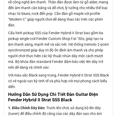
về công nghệ âm thanh. Thân đàn được làm từ gỗ alder, mang
đến âm thanh cân bằng và dễ chơi, lý tưởng cho nhiều thể loại
nhạc từ blues, rock đến pop. Cần đàn gỗ maple với profile
“Modern C” giúp người chơi dễ dàng thao tác trên các phím
đàn.
Cấu hình pickup SSS của Fender Hybrid II Strat bao gồm ba
pickup single-coil Fender Custom Shop Fat ’50s, giúp tạo ra
âm thanh sáng, mạnh mẽ và sắc nét. Hệ thống tremolo 2-point
synchronized giúp duy trì độ ổn định âm thanh và cho phép
người chơi thực hiện các kỹ thuật nhún dây một cách mượt
mà. Bộ khóa đàn standard Fender đảm bảo việc lên dây trở
nên dễ dàng và chính xác.
Với màu sắc Black sang trọng, Fender Hybrid II Strat SSS Black
có vẻ ngoài cực kỳ tinh tế và phù hợp với mọi phong cách biểu
diễn.
Hướng Dẫn Sử Dụng Chi Tiết Đàn Guitar Điện
Fender Hybrid II Strat SSS Black
1. Điều Chỉnh Dây Đàn:
Trước khi chơi, sử dụng bộ lên dây
(tuner) để điều chỉnh độ căng của các dây đàn sao cho âm