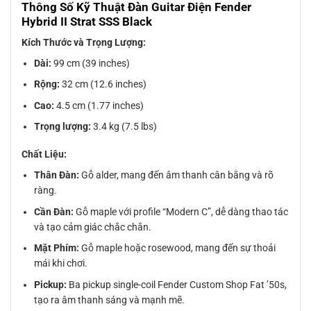
Thông Số Kỹ Thuật Đàn Guitar Điện Fender
Hybrid II Strat SSS Black
Kích Thước và Trọng Lượng:
Dài:
99 cm (39 inches)
Rộng:
32 cm (12.6 inches)
Cao:
4.5 cm (1.77 inches)
Trọng lượng:
3.4 kg (7.5 lbs)
Chất Liệu:
Thân Đàn:
Gỗ alder, mang đến âm thanh cân bằng và rõ
ràng.
Cần Đàn:
Gỗ maple với profile “Modern C”, dễ dàng thao tác
và tạo cảm giác chắc chắn.
Mặt Phím:
Gỗ maple hoặc rosewood, mang đến sự thoải
mái khi chơi.
Pickup:
Ba pickup single-coil Fender Custom Shop Fat ’50s,
tạo ra âm thanh sáng và mạnh mẽ.