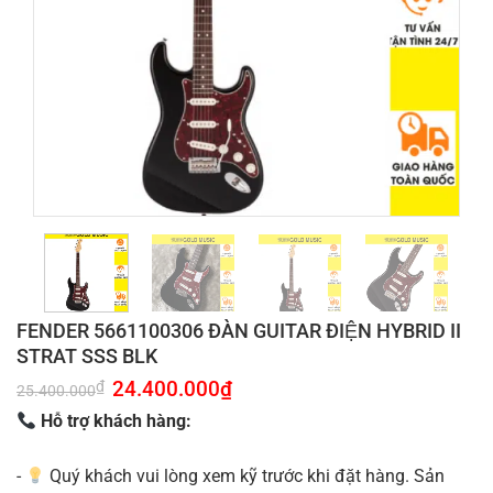
FENDER 5661100306 ĐÀN GUITAR ĐIỆN HYBRID II
STRAT SSS BLK
Giá
24.400.000
₫
Giá
₫
25.400.000
gốc
hiện
là:
tại
Hỗ trợ khách hàng:
25.400.000₫.
là:
24.400.000₫.
-
Quý khách vui lòng xem kỹ trước khi đặt hàng. Sản