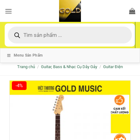
Bỏ
qua
nội
dung
Tìm
kiếm
sản
phẩm
Menu Sản Phẩm
Trang chủ
/
Guitar, Bass & Nhạc Cụ Dây Gảy
/
Guitar Điện
-4%