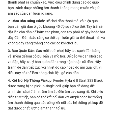
thanh phát ra chuẩn xác. Việc điều chỉnh đúng cao độ giúp
bạn tránh được những âm thanh không mong muốn và giữ
âm sắc của đàn luôn rõ ràng.
2. Cầm Đàn Đúng Cách:
Để chơi đàn thoải mái và hiệu quả,
bạn cần giữ đàn ở góc khoảng 45 độ so với cơ thể. Tay trái sẽ
đặt lên cần đàn để bấm các phím, còn tay phải sẽ gảy hoặc bật
dây đàn. Đảm bảo rằng cơ thể bạn luôn giữ tư thế thoải mái và
không gây căng thẳng cho các cơ khi chơi lâu.
3. Bảo Quản Đàn:
Sau mỗi buổi chơi, hãy lau sạch đàn bằng
vải mềm để loại bỏ bụi bẩn và mồ hôi. Để bảo vệ đàn khỏi các
va đập, hãy lưu ý bảo quản đàn trong hộp hoặc túi đàn. Hãy
tránh để đàn tiếp xúc với nhiệt độ cao hoặc độ ẩm quá lớn, vì
điều này có thể làm hỏng chất liệu gỗ của đàn.
4. Kết Nối Hệ Thống Pickup:
Fender Hybrid II Strat SSS Black
được trang bị ba pickup single-coil, giúp bạn dễ dàng điều
chỉnh âm sắc từ âm trầm ấm áp đến âm cao sáng rõ. Khi biểu
diễn trực tiếp, bạn có thể kết nối đàn với ampli hoặc hệ thống
âm thanh thông qua các cổng kết nối của hệ thống pickup để
đạt được chất lượng âm thanh tối ưu.