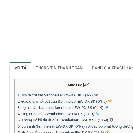
MÔ TẢ
THÔNG TIN THANH TOÁN
ĐÁNH GIÁ KHÁCH HÀ
Mục Lục
[
Ẩn
]
1.
Mô tả chi tiết Sennheiser EW-DX SK (Q1-9)
2.
Đặc điểm nổi bật của Sennheiser EW-DX SK (Q1-9)
3.
Lợi ích khi bạn mua Sennheiser EW-DX SK (Q1-9)
4.
Ứng dụng của Sennheiser EW-DX SK (Q1-9)
5.
Thông số kỹ thuật của Sennheiser EW-DX SK (Q1-9)
6.
So sánh Sennheiser EW-DX SK (Q1-9) với các bộ phát tương đươn
7.
Hướng dẫn sử dụng Sennheiser EW-DX SK (Q1-9)