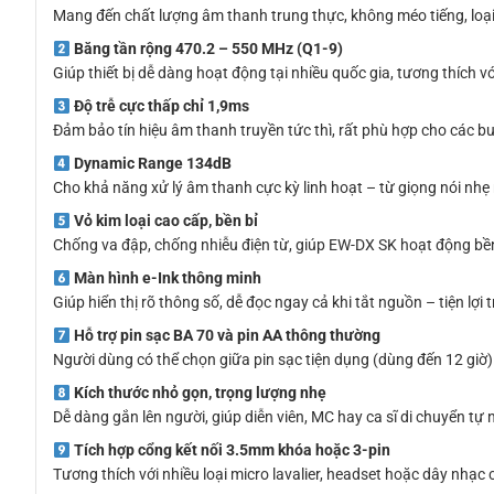
Mang đến chất lượng âm thanh trung thực, không méo tiếng, loại
Băng tần rộng 470.2 – 550 MHz (Q1-9)
Giúp thiết bị dễ dàng hoạt động tại nhiều quốc gia, tương thích
Độ trễ cực thấp chỉ 1,9ms
Đảm bảo tín hiệu âm thanh truyền tức thì, rất phù hợp cho các bu
Dynamic Range 134dB
Cho khả năng xử lý âm thanh cực kỳ linh hoạt – từ giọng nói nh
Vỏ kim loại cao cấp, bền bỉ
Chống va đập, chống nhiễu điện từ, giúp EW-DX SK hoạt động bền
Màn hình e-Ink thông minh
Giúp hiển thị rõ thông số, dễ đọc ngay cả khi tắt nguồn – tiện lợi t
Hỗ trợ pin sạc BA 70 và pin AA thông thường
Người dùng có thể chọn giữa pin sạc tiện dụng (dùng đến 12 giờ)
Kích thước nhỏ gọn, trọng lượng nhẹ
Dễ dàng gắn lên người, giúp diễn viên, MC hay ca sĩ di chuyển t
Tích hợp cổng kết nối 3.5mm khóa hoặc 3-pin
Tương thích với nhiều loại micro lavalier, headset hoặc dây nhạ