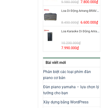
8.800.000₫.
Giá
Giá
7.800.000
₫
9.980.000
₫
gốc
hiện
Loa Di Động Arirang BRAVO 8 800W Có Micro
là:
tại
9.980.000₫.
là:
7.800
Giá
Giá
6.600.000
₫
8.450.000
₫
gốc
hiện
Loa Karaoke Di Động Arirang EDGE-X Model I
là:
tại
8.450.000₫.
là:
6.600
10.230.000
₫
Giá
Giá
7.990.000
₫
gốc
hiện
là:
tại
Bài viết mới
10.230.000₫.
là:
7.990.000₫.
Phân biệt các loại phím đàn
piano cơ bản
Đàn piano yamaha – lựa chọn lý
tưởng cho bạn
Xây dựng bằng WordPress