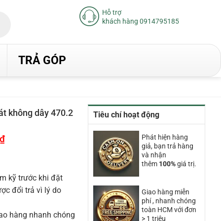
Hỗ trợ
khách hàng 0914795185
TRẢ GÓP
át không dây 470.2
Tiêu chí hoạt động
₫
Giá
Phát hiện hàng
hiện
giả, bạn trả hàng
tại
và nhận
là:
thêm
100%
giá trị.
13.380.000₫.
m kỹ trước khi đặt
 đổi trả vì lý do
Giao hàng miễn
phí , nhanh chóng
toàn HCM với đơn
iao hàng nhanh chóng
> 1 triệu