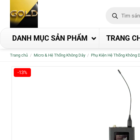
Bỏ
Tìm
qua
kiếm
nội
sản
phẩm
dung
DANH MỤC SẢN PHẨM
TRANG C
Trang chủ
/
Micro & Hệ Thống Không Dây
/
Phụ Kiện Hệ Thống Không 
-13%