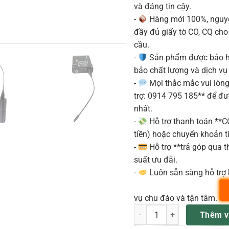
và đáng tin cậy.
-
Hàng mới 100%, nguyê
đầy đủ giấy tờ CO, CQ ch
cầu.
-
Sản phẩm được bảo h
bảo chất lượng và dịch vụ
-
Mọi thắc mắc vui lòng 
trợ: 0914 795 185** để đ
nhất.
-
Hỗ trợ thanh toán **
tiền) hoặc chuyển khoản ti
-
Hỗ trợ **trả góp qua th
suất ưu đãi.
-
Luôn sẵn sàng hỗ trợ 
vụ chu đáo và tận tâm.
EW-DX SK (Q1-9) Bộ phát khô
Thêm v