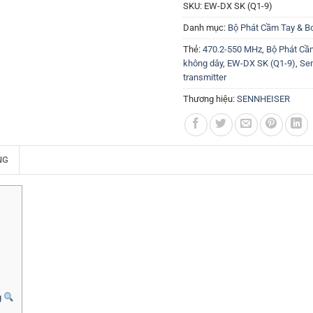
SKU:
EW-DX SK (Q1-9)
Danh mục:
Bộ Phát Cầm Tay & B
Thẻ:
470.2-550 MHz
,
Bộ Phát Cầ
không dây
,
EW-DX SK (Q1-9)
,
Sen
transmitter
Thương hiệu:
SENNHEISER
NG
g