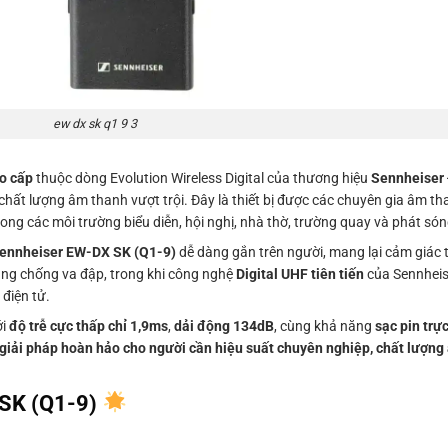
ew dx sk q1 9 3
ao cấp
thuộc dòng Evolution Wireless Digital của thương hiệu
Sennheiser
 chất lượng âm thanh vượt trội. Đây là thiết bị được các chuyên gia âm th
ong các môi trường biểu diễn, hội nghị, nhà thờ, trường quay và phát són
ennheiser EW-DX SK (Q1-9)
dễ dàng gắn trên người, mang lại cảm giác t
năng chống va đập, trong khi công nghệ
Digital UHF tiên tiến
của Sennheis
 điện tử.
ới
độ trễ cực thấp chỉ 1,9ms
,
dải động 134dB
, cùng khả năng
sạc pin trực
giải pháp hoàn hảo cho người cần hiệu suất chuyên nghiệp, chất lượng 
 SK (Q1-9)