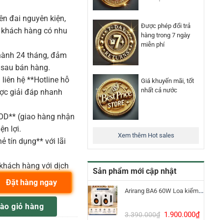
n đai nguyên kiện,
Được phép đổi trả
o khách hàng có nhu
hàng trong 7 ngày
miễn phí
ành 24 tháng, đảm
 sau bán hàng.
liên hệ **Hotline hỗ
Giá khuyến mãi, tốt
nhất cả nước
ược giải đáp nhanh
COD** (giao hàng nhận
ện lợi.
Xem thêm Hot sales
ẻ tín dụng** với lãi
khách hàng với dịch
Sản phẩm mới cập nhật
Đặt hàng ngay
Arirang BA6 60W Loa kiểm âm Bluetooth 5.3
ng dây 470.2 - 550 MHz Sennhieser số lượng
ào giỏ hàng
Giá
Giá
1.900.000
₫
3.390.000
₫