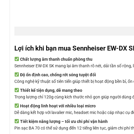
Lợi ích khi bạn mua Sennheiser EW-DX 
Chất lượng âm thanh chuẩn phòng thu
Sennheiser EW-DX SK mang lại âm thanh rõ nét, dải tần số rộng, l
Độ ổn định cao, chống rớt sóng tuyệt đối
Công nghệ kỹ thuật số tiên tiến giúp thiết bị hoạt động bền bỉ, ổ
Thiết kế tiện dụng, dễ mang theo
Trọng lượng chỉ 120g cùng kích thước nhỏ gọn giúp người dùng đeo
Hoạt động linh hoạt với nhiều loại micro
Dễ dàng kết hợp với lavalier mic, headset mic hoặc cáp nhạc cụ
Tiết kiệm năng lượng – tối ưu chi phí vận hành
Pin sạc BA 70 có thể sử dụng đến 12 tiếng liên tục, giảm chi phí t