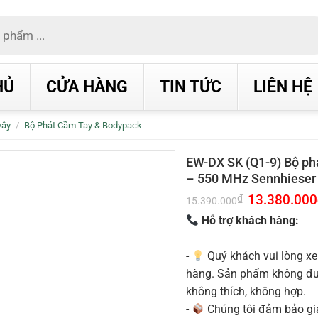
HỦ
CỬA HÀNG
TIN TỨC
LIÊN HỆ
Dây
/
Bộ Phát Cầm Tay & Bodypack
EW-DX SK (Q1-9) Bộ ph
– 550 MHz Sennhieser
Giá
13.380.000
₫
15.390.000
gốc
là:
Hỗ trợ khách hàng:
15.390.000₫.
-
Quý khách vui lòng xe
hàng. Sản phẩm không được
không thích, không hợp.
-
Chúng tôi đảm bảo g