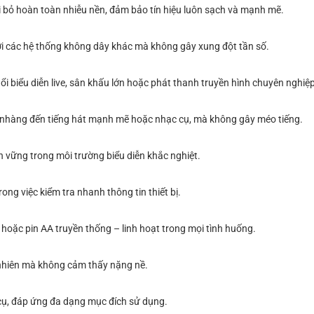
 bỏ hoàn toàn nhiễu nền, đảm bảo tín hiệu luôn sạch và mạnh mẽ.
 với các hệ thống không dây khác mà không gây xung đột tần số.
ổi biểu diễn live, sân khấu lớn hoặc phát thanh truyền hình chuyên nghiệp
ẹ nhàng đến tiếng hát mạnh mẽ hoặc nhạc cụ, mà không gây méo tiếng.
 vững trong môi trường biểu diễn khắc nghiệt.
rong việc kiểm tra nhanh thông tin thiết bị.
 hoặc pin AA truyền thống – linh hoạt trong mọi tình huống.
ự nhiên mà không cảm thấy nặng nề.
c cụ, đáp ứng đa dạng mục đích sử dụng.