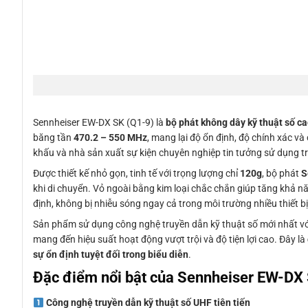
Sennheiser EW-DX SK (Q1-9) là
bộ phát không dây kỹ thuật số c
băng tần
470.2 – 550 MHz
, mang lại độ ổn định, độ chính xác và
khấu và nhà sản xuất sự kiện chuyên nghiệp tin tưởng sử dụng tr
Được thiết kế nhỏ gọn, tinh tế với trọng lượng chỉ
120g
, bộ phát
S
khi di chuyển. Vỏ ngoài bằng kim loại chắc chắn giúp tăng khả 
định, không bị nhiễu sóng ngay cả trong môi trường nhiều thiết bị
Sản phẩm sử dụng công nghệ truyền dẫn kỹ thuật số mới nhất v
mang đến hiệu suất hoạt động vượt trội và độ tiện lợi cao. Đây là
sự ổn định tuyệt đối trong biểu diễn
.
Đặc điểm nổi bật của Sennheiser EW-DX
Công nghệ truyền dẫn kỹ thuật số UHF tiên tiến