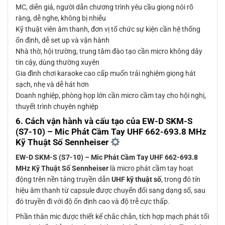
MC, diễn giả, người dẫn chương trình yêu cầu giọng nói rõ
ràng, dễ nghe, không bị nhiễu
Kỹ thuật viên âm thanh, đơn vị tổ chức sự kiện cần hệ thống
ổn định, dễ set up và vận hành
Nhà thờ, hội trường, trung tâm đào tạo cần micro không dây
tin cậy, dùng thường xuyên
Gia đình chơi karaoke cao cấp muốn trải nghiệm giọng hát
sạch, nhẹ và dễ hát hơn
Doanh nghiệp, phòng họp lớn cần micro cầm tay cho hội nghị,
thuyết trình chuyên nghiệp
6. Cách vận hành và cấu tạo của
EW-D SKM-S
(S7-10) – Mic Phát Cầm Tay UHF 662-693.8 MHz
Kỹ Thuật Số Sennheiser
EW-D SKM-S (S7-10) – Mic Phát Cầm Tay UHF 662-693.8
MHz Kỹ Thuật Số Sennheiser
là micro phát cầm tay hoạt
động trên nền tảng truyền dẫn
UHF kỹ thuật số
, trong đó tín
hiệu âm thanh từ capsule được chuyển đổi sang dạng số, sau
đó truyền đi với độ ổn định cao và độ trễ cực thấp.
Phần thân mic được thiết kế chắc chắn, tích hợp mạch phát tối