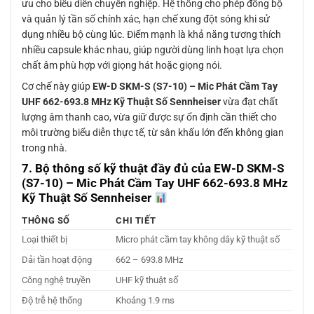
ưu cho biểu diễn chuyên nghiệp. Hệ thống cho phép đồng bộ
và quản lý tần số chính xác, hạn chế xung đột sóng khi sử
dụng nhiều bộ cùng lúc. Điểm mạnh là khả năng tương thích
nhiều capsule khác nhau, giúp người dùng linh hoạt lựa chọn
chất âm phù hợp với giọng hát hoặc giọng nói.
Cơ chế này giúp
EW-D SKM-S (S7-10) – Mic Phát Cầm Tay
UHF 662-693.8 MHz Kỹ Thuật Số Sennheiser
vừa đạt chất
lượng âm thanh cao, vừa giữ được sự ổn định cần thiết cho
môi trường biểu diễn thực tế, từ sân khấu lớn đến không gian
trong nhà.
7. Bộ thông số kỹ thuật đầy đủ của
EW-D SKM-S
(S7-10) – Mic Phát Cầm Tay UHF 662-693.8 MHz
Kỹ Thuật Số Sennheiser
THÔNG SỐ
CHI TIẾT
Loại thiết bị
Micro phát cầm tay không dây kỹ thuật số
Dải tần hoạt động
662 – 693.8 MHz
Công nghệ truyền
UHF kỹ thuật số
Độ trễ hệ thống
Khoảng 1.9 ms