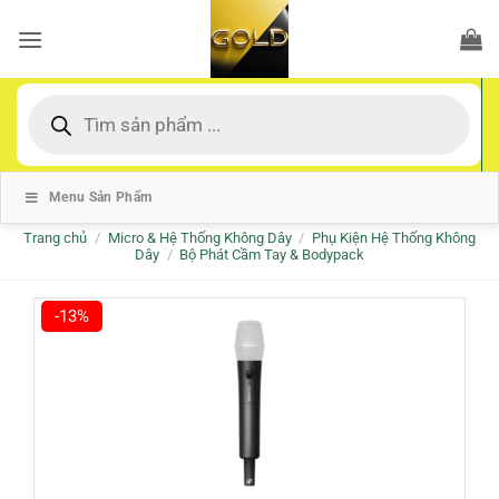
Bỏ
qua
nội
dung
Tìm
kiếm
sản
phẩm
Menu Sản Phẩm
Trang chủ
/
Micro & Hệ Thống Không Dây
/
Phụ Kiện Hệ Thống Không
Dây
/
Bộ Phát Cầm Tay & Bodypack
-13%