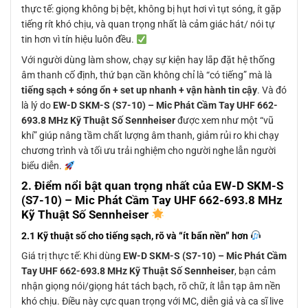
thực tế: giọng không bị bệt, không bị hụt hơi vì tụt sóng, ít gặp
tiếng rít khó chịu, và quan trọng nhất là cảm giác hát/ nói tự
tin hơn vì tín hiệu luôn đều.
Với người dùng làm show, chạy sự kiện hay lắp đặt hệ thống
âm thanh cố định, thứ bạn cần không chỉ là “có tiếng” mà là
tiếng sạch + sóng ổn + set up nhanh + vận hành tin cậy
. Và đó
là lý do
EW-D SKM-S (S7-10) – Mic Phát Cầm Tay UHF 662-
693.8 MHz Kỹ Thuật Số Sennheiser
được xem như một “vũ
khí” giúp nâng tầm chất lượng âm thanh, giảm rủi ro khi chạy
chương trình và tối ưu trải nghiệm cho người nghe lẫn người
biểu diễn.
2. Điểm nổi bật quan trọng nhất của
EW-D SKM-S
(S7-10) – Mic Phát Cầm Tay UHF 662-693.8 MHz
Kỹ Thuật Số Sennheiser
2.1 Kỹ thuật số cho tiếng sạch, rõ và “ít bẩn nền” hơn
Giá trị thực tế: Khi dùng
EW-D SKM-S (S7-10) – Mic Phát Cầm
Tay UHF 662-693.8 MHz Kỹ Thuật Số Sennheiser
, bạn cảm
nhận giọng nói/giọng hát tách bạch, rõ chữ, ít lẫn tạp âm nền
khó chịu. Điều này cực quan trọng với MC, diễn giả và ca sĩ live