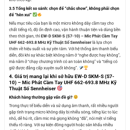
3.5 Tổng kết so sánh: chọn để “chắc show”, không phải chọn
để “hên xui”
Nếu mục tiêu của bạn là một micro không dây cầm tay cho
chất tiếng rõ, độ ổn định cao, vận hành thuận tiện và dùng bền
theo thời gian, thì
EW-D SKM-S (S7-10) – Mic Phát Cầm Tay
UHF 662-693.8 MHz Kỹ Thuật Số Sennheiser
là lựa chọn
thiên về hiệu suất và sự yên tâm. Với hệ thống âm thanh biểu
diễn, đôi khi sự khác biệt không nằm ở “nghe được hay không”,
mà nằm ở “chạy chương trình có an toàn không” và “tiếng có
giữ được đẳng cấp xuyên suốt không”.
4. Giá trị mang lại khi sở hữu
EW-D SKM-S (S7-
10) – Mic Phát Cầm Tay UHF 662-693.8 MHz Kỹ
Thuật Số Sennheiser
Khách hàng thường gặp vấn đề gì?
Trong thực tế biểu diễn và sử dụng âm thanh, rất nhiều người
gặp tình trạng micro không dây bị nhiễu sóng, tiếng lúc to lúc
nhỏ, dễ hú rít, cầm mic mà giọng không “đã”, nói mệt vì tiếng
thiếu rõ ràng. Với sự kiện đông người hoặc sân khấu nhiều