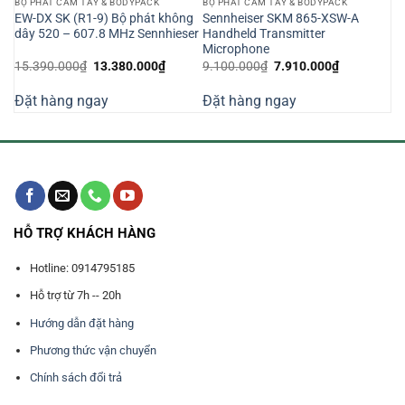
BỘ PHÁT CẦM TAY & BODYPACK
BỘ PHÁT CẦM TAY & BODYPACK
NT
EW-DX SK (R1-9) Bộ phát không
Sennheiser SKM 865-XSW-A
dây 520 – 607.8 MHz Sennhieser
Handheld Transmitter
Microphone
Giá
Giá
Giá
Giá
15.390.000
₫
13.380.000
₫
9.100.000
₫
7.910.000
₫
gốc
hiện
gốc
hiện
là:
tại
là:
tại
Đặt hàng ngay
Đặt hàng ngay
15.390.000₫.
là:
9.100.000₫.
là:
000₫.
13.380.000₫.
7.910.000₫
HỖ TRỢ KHÁCH HÀNG
Hotline: 0914795185
Hỗ trợ từ 7h -- 20h
Hướng dẫn đặt hàng
Phương thức vận chuyển
Chính sách đổi trả