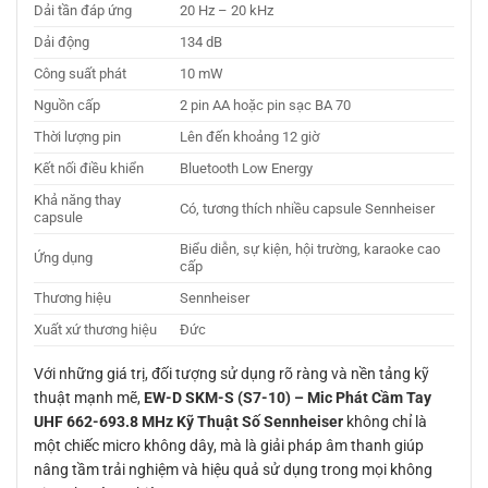
Dải tần đáp ứng
20 Hz – 20 kHz
Dải động
134 dB
Công suất phát
10 mW
Nguồn cấp
2 pin AA hoặc pin sạc BA 70
Thời lượng pin
Lên đến khoảng 12 giờ
Kết nối điều khiển
Bluetooth Low Energy
Khả năng thay
Có, tương thích nhiều capsule Sennheiser
capsule
Biểu diễn, sự kiện, hội trường, karaoke cao
Ứng dụng
cấp
Thương hiệu
Sennheiser
Xuất xứ thương hiệu
Đức
Với những giá trị, đối tượng sử dụng rõ ràng và nền tảng kỹ
thuật mạnh mẽ,
EW-D SKM-S (S7-10) – Mic Phát Cầm Tay
UHF 662-693.8 MHz Kỹ Thuật Số Sennheiser
không chỉ là
một chiếc micro không dây, mà là giải pháp âm thanh giúp
nâng tầm trải nghiệm và hiệu quả sử dụng trong mọi không