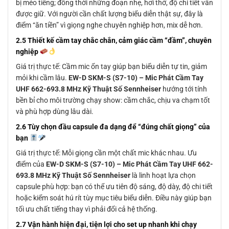
bị méo tiếng; đồng thời những đoạn nhẹ, hơi thở, độ chi tiết vẫn
được giữ. Với người cần chất lượng biểu diễn thật sự, đây là
điểm “ăn tiền” vì giọng nghe chuyên nghiệp hơn, mix dễ hơn.
2.5 Thiết kế cầm tay chắc chắn, cảm giác cầm “đầm”, chuyên
nghiệp
Giá trị thực tế: Cầm mic ổn tay giúp bạn biểu diễn tự tin, giảm
mỏi khi cầm lâu.
EW-D SKM-S (S7-10) – Mic Phát Cầm Tay
UHF 662-693.8 MHz Kỹ Thuật Số Sennheiser
hướng tới tính
bền bỉ cho môi trường chạy show: cầm chắc, chịu va chạm tốt
và phù hợp dùng lâu dài.
2.6 Tùy chọn đầu capsule đa dạng để “đúng chất giọng” của
bạn
Giá trị thực tế: Mỗi giọng cần một chất mic khác nhau. Ưu
điểm của
EW-D SKM-S (S7-10) – Mic Phát Cầm Tay UHF 662-
693.8 MHz Kỹ Thuật Số Sennheiser
là linh hoạt lựa chọn
capsule phù hợp: bạn có thể ưu tiên độ sáng, độ dày, độ chi tiết
hoặc kiểm soát hú rít tùy mục tiêu biểu diễn. Điều này giúp bạn
tối ưu chất tiếng thay vì phải đổi cả hệ thống.
2.7 Vận hành hiện đại, tiện lợi cho set up nhanh khi chạy