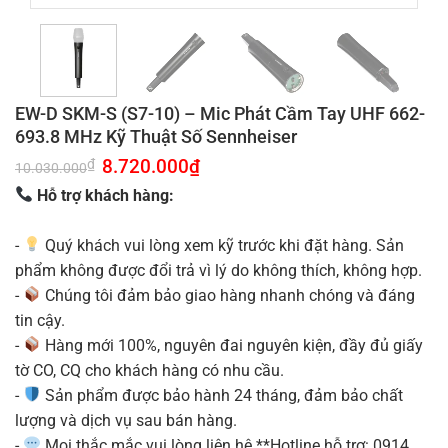
EW-D SKM-S (S7-10) – Mic Phát Cầm Tay UHF 662-
693.8 MHz Kỹ Thuật Số Sennheiser
Giá
8.720.000
₫
Giá
₫
10.030.000
gốc
hiện
là:
tại
Hỗ trợ khách hàng:
10.030.000₫.
là:
8.720.000₫.
-
Quý khách vui lòng xem kỹ trước khi đặt hàng. Sản
phẩm không được đổi trả vì lý do không thích, không hợp.
-
Chúng tôi đảm bảo giao hàng nhanh chóng và đáng
tin cậy.
-
Hàng mới 100%, nguyên đai nguyên kiện, đầy đủ giấy
tờ CO, CQ cho khách hàng có nhu cầu.
-
Sản phẩm được bảo hành 24 tháng, đảm bảo chất
lượng và dịch vụ sau bán hàng.
-
Mọi thắc mắc vui lòng liên hệ **Hotline hỗ trợ: 0914