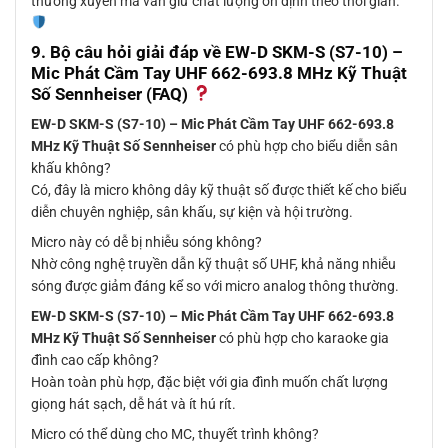
thường xuyên mà vẫn giữ chất lượng ổn định theo thời gian.
9. Bộ câu hỏi giải đáp về
EW-D SKM-S (S7-10) –
Mic Phát Cầm Tay UHF 662-693.8 MHz Kỹ Thuật
Số Sennheiser
(FAQ)
EW-D SKM-S (S7-10) – Mic Phát Cầm Tay UHF 662-693.8
MHz Kỹ Thuật Số Sennheiser
có phù hợp cho biểu diễn sân
khấu không?
Có, đây là micro không dây kỹ thuật số được thiết kế cho biểu
diễn chuyên nghiệp, sân khấu, sự kiện và hội trường.
Micro này có dễ bị nhiễu sóng không?
Nhờ công nghệ truyền dẫn kỹ thuật số UHF, khả năng nhiễu
sóng được giảm đáng kể so với micro analog thông thường.
EW-D SKM-S (S7-10) – Mic Phát Cầm Tay UHF 662-693.8
MHz Kỹ Thuật Số Sennheiser
có phù hợp cho karaoke gia
đình cao cấp không?
Hoàn toàn phù hợp, đặc biệt với gia đình muốn chất lượng
giọng hát sạch, dễ hát và ít hú rít.
Micro có thể dùng cho MC, thuyết trình không?