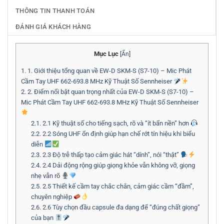
THÔNG TIN THANH TOÁN
ĐÁNH GIÁ KHÁCH HÀNG
Mục Lục
[
Ẩn
]
1.
1. Giới thiệu tổng quan về EW-D SKM-S (S7-10) – Mic Phát
Cầm Tay UHF 662-693.8 MHz Kỹ Thuật Số Sennheiser
2.
2. Điểm nổi bật quan trọng nhất của EW-D SKM-S (S7-10) –
Mic Phát Cầm Tay UHF 662-693.8 MHz Kỹ Thuật Số Sennheiser
2.1.
2.1 Kỹ thuật số cho tiếng sạch, rõ và “ít bẩn nền” hơn
2.2.
2.2 Sóng UHF ổn định giúp hạn chế rớt tín hiệu khi biểu
diễn
2.3.
2.3 Độ trễ thấp tạo cảm giác hát “dính”, nói “thật”
2.4.
2.4 Dải động rộng giúp giọng khỏe vẫn không vỡ, giọng
nhẹ vẫn rõ
2.5.
2.5 Thiết kế cầm tay chắc chắn, cảm giác cầm “đầm”,
chuyên nghiệp
2.6.
2.6 Tùy chọn đầu capsule đa dạng để “đúng chất giọng”
của bạn