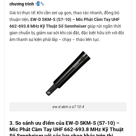
chương trình
Giá trị thực tế: Khi cần set up gọn, thao tác nhanh, đồng bộ
thuận tiện,
EW-D SKM-S (S7-10) – Mic Phát Cầm Tay UHF
662-693.8 MHz Kỹ Thuật Số Sennheiser
giúp rút ngắn thời
gian chuẩn bị, giảm sai sót khi cài đặt, đặc biệt hữu ích với đội
âm thanh sự kiện phải lắp – chạy – tháo liên tục.
ew d skm s s7 10 4
3. So sánh ưu điểm của
EW-D SKM-S (S7-10) –
Mic Phát Cầm Tay UHF 662-693.8 MHz Kỹ Thuật
Số Sennheiser
với các lựa chọn khác trên thị