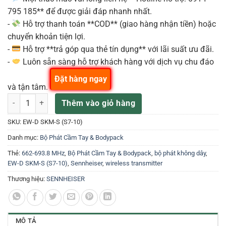
795 185** để được giải đáp nhanh nhất.
-
Hỗ trợ thanh toán **COD** (giao hàng nhận tiền) hoặc
chuyển khoản tiện lợi.
-
Hỗ trợ **trả góp qua thẻ tín dụng** với lãi suất ưu đãi.
-
Luôn sẵn sàng hỗ trợ khách hàng với dịch vụ chu đáo
Đặt hàng ngay
và tận tâm.
EW-D SKM-S (S7-10) – Mic Phát Cầm Tay UHF 662-693.8 MHz Kỹ Thu
Thêm vào giỏ hàng
SKU:
EW-D SKM-S (S7-10)
Danh mục:
Bộ Phát Cầm Tay & Bodypack
Thẻ:
662-693.8 MHz
,
Bộ Phát Cầm Tay & Bodypack
,
bộ phát không dây
,
EW-D SKM-S (S7-10)
,
Sennheiser
,
wireless transmitter
Thương hiệu:
SENNHEISER
MÔ TẢ