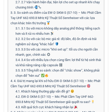
2.7.
2.7 Vận hành hiện đại, tiện lợi cho set up nhanh khi chạy
chương trình
3.
3. So sánh ưu điểm của EW-D SKM-S (S7-10) – Mic Phát Cầm
Tay UHF 662-693.8 MHz Kỹ Thuật Số Sennheiser với các lựa
chọn khác trên thị trường
3.1.
3.1 So với micro không dây analog phổ thông: tiếng sạch
hơn và ít rủi ro nhiễu hơn
3.2.
3.2 So với các bộ mic giá rẻ: độ bền, độ ổn định và trải
nghiệm sử dụng “khác hẳn”
3.3.
3.3 So với các micro “khó set up”: tối ưu cho người cần
nhanh, gọn, chính xác
3.4.
3.4 So với nhiều lựa chọn cùng tầm: lợi thế từ hệ sinh thái
và khả năng nâng cấp capsule
3.5.
3.5 Tổng kết so sánh: chọn để “chắc show”, không phải
chọn để “hên xui”
4.
4. Giá trị mang lại khi sở hữu EW-D SKM-S (S7-10) – Mic Phát
Cầm Tay UHF 662-693.8 MHz Kỹ Thuật Số Sennheiser
4.1.
Khách hàng thường gặp vấn đề gì?
4.2.
EW-D SKM-S (S7-10) – Mic Phát Cầm Tay UHF 662-
693.8 MHz Kỹ Thuật Số Sennheiser giải quyết ra sao?
4.3.
Kết quả tích cực khách hàng nhận lại