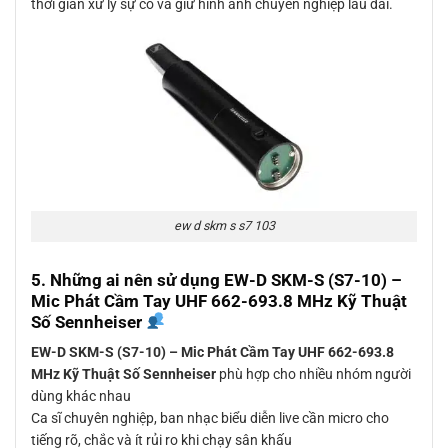
thời gian xử lý sự cố và giữ hình ảnh chuyên nghiệp lâu dài.
ew d skm s s7 103
5. Những ai nên sử dụng
EW-D SKM-S (S7-10) –
Mic Phát Cầm Tay UHF 662-693.8 MHz Kỹ Thuật
Số Sennheiser
EW-D SKM-S (S7-10) – Mic Phát Cầm Tay UHF 662-693.8
MHz Kỹ Thuật Số Sennheiser
phù hợp cho nhiều nhóm người
dùng khác nhau
Ca sĩ chuyên nghiệp, ban nhạc biểu diễn live cần micro cho
tiếng rõ, chắc và ít rủi ro khi chạy sân khấu