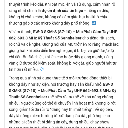
thuyết trình kéo dài. Khi bật mic lên và sử dụng, cảm nhận rõ
ràng nhất chính là
độ ổn định của tín hiệu
– tiếng ra đều,
không bị chập chờn, không có cảm giác hụt hơi khó chịu
thường gặp ở các micro không dây phổ thông.
Về âm thanh,
EW-D SKM-S (S7-10) – Mic Phát Cầm Tay UHF
662-693.8 MHz Kỹ Thuật Số Sennheiser
cho tiếng rất sạch,
rõ chữ và dễ nghe. Giọng nói của MC trở nên rõ ràng, mạch lạc;
giọng hát khi biểu diễn live nghe gọn, ít bị bệt và giữ được độ
chi tiết tốt. Đặc biệt, khi lên cao hoặc đẩy giọng mạnh, tiếng
vẫn giữ được độ kiểm soát, không bị vỡ gắt, giúp người hát tự
tin hơn rất nhiều.
Trong quá trình sử dụng thực tế ở môi trường đông thiết bị
không dây như sự kiện, hội trường hay sân khấu nhỏ,
EW-D
SKM-S (S7-10) – Mic Phát Cầm Tay UHF 662-693.8 MHz Kỹ
Thuật Số Sennheiser
thể hiện rõ ưu thế về khả năng chống
nhiễu. Người dùng có thể di chuyển linh hoạt mà không lo rớt
sóng, giảm tối đa rủi ro “đang hay thì mất tiếng”. Về độ bền,
đây là dòng micro hướng tới sử dụng lâu dài, phù hợp cho
những ai cần thiết bị đáng tin cậy, dùng nhiều, chạy show