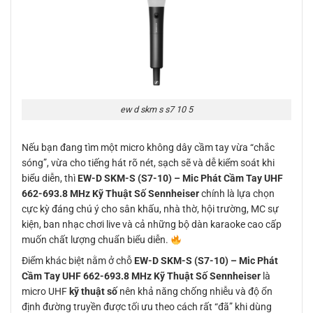
ew d skm s s7 10 5
Nếu bạn đang tìm một micro không dây cầm tay vừa “chắc
sóng”, vừa cho tiếng hát rõ nét, sạch sẽ và dễ kiểm soát khi
biểu diễn, thì
EW-D SKM-S (S7-10) – Mic Phát Cầm Tay UHF
662-693.8 MHz Kỹ Thuật Số Sennheiser
chính là lựa chọn
cực kỳ đáng chú ý cho sân khấu, nhà thờ, hội trường, MC sự
kiện, ban nhạc chơi live và cả những bộ dàn karaoke cao cấp
muốn chất lượng chuẩn biểu diễn.
Điểm khác biệt nằm ở chỗ
EW-D SKM-S (S7-10) – Mic Phát
Cầm Tay UHF 662-693.8 MHz Kỹ Thuật Số Sennheiser
là
micro UHF
kỹ thuật số
nên khả năng chống nhiễu và độ ổn
định đường truyền được tối ưu theo cách rất “đã” khi dùng