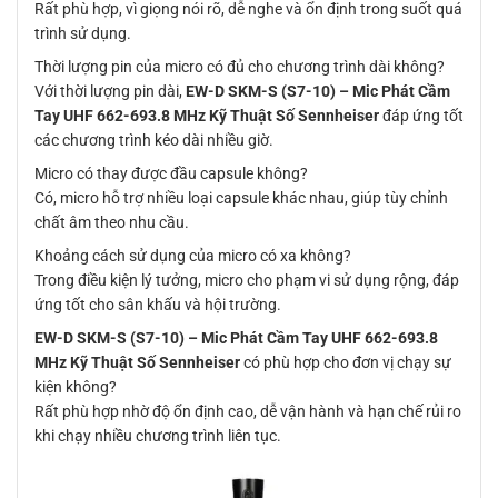
Rất phù hợp, vì giọng nói rõ, dễ nghe và ổn định trong suốt quá
trình sử dụng.
Thời lượng pin của micro có đủ cho chương trình dài không?
Với thời lượng pin dài,
EW-D SKM-S (S7-10) – Mic Phát Cầm
Tay UHF 662-693.8 MHz Kỹ Thuật Số Sennheiser
đáp ứng tốt
các chương trình kéo dài nhiều giờ.
Micro có thay được đầu capsule không?
Có, micro hỗ trợ nhiều loại capsule khác nhau, giúp tùy chỉnh
chất âm theo nhu cầu.
Khoảng cách sử dụng của micro có xa không?
Trong điều kiện lý tưởng, micro cho phạm vi sử dụng rộng, đáp
ứng tốt cho sân khấu và hội trường.
EW-D SKM-S (S7-10) – Mic Phát Cầm Tay UHF 662-693.8
MHz Kỹ Thuật Số Sennheiser
có phù hợp cho đơn vị chạy sự
kiện không?
Rất phù hợp nhờ độ ổn định cao, dễ vận hành và hạn chế rủi ro
khi chạy nhiều chương trình liên tục.