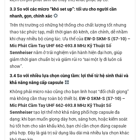
3.3 So với các micro “khó set up”: tối ưu cho người cần
nhanh, gọn, chính xác
Trên thị trường có những hệ thống cho chất lượng tốt nhưng
thao tác phức tạp, mất thời gian dò kênh, căn chỉnh, dễ nhầm
khi chạy nhiều bộ cùng lúc. Ưu thế của
EW-D SKM-S (S7-10) –
Mic Phát Cầm Tay UHF 662-693.8 MHz Kỹ Thuật Số
Sennheiser
nằm ở trải nghiệm vận hành hiện đại hơn, giúp
giảm thời gian chuẩn bị và giảm rủi ro “sai một ly đi luôn cả
show”.
3.4 So với nhiều lựa chọn cùng tầm: lợi thế từ hệ sinh thái và
khả năng nâng cấp capsule
Không phải micro nào cũng cho bạn linh hoạt “đổi chất giọng”
mà không cần thay toàn bộ thiết bị.
EW-D SKM-S (S7-10) –
Mic Phát Cầm Tay UHF 662-693.8 MHz Kỹ Thuật Số
Sennheiser
tạo lợi thế nhờ khả năng phối hợp capsule đa
dạng: khi bạn muốn giọng dày hơn, sáng hơn, hoặc kiểm soát
hú tốt hơn cho sân khấu khó, bạn chỉ cần chọn đúng capsule
phù hợp. Đây là giá trị sử dụng lâu dài mà nhiều lựa chọn khác
khó theo kịp.