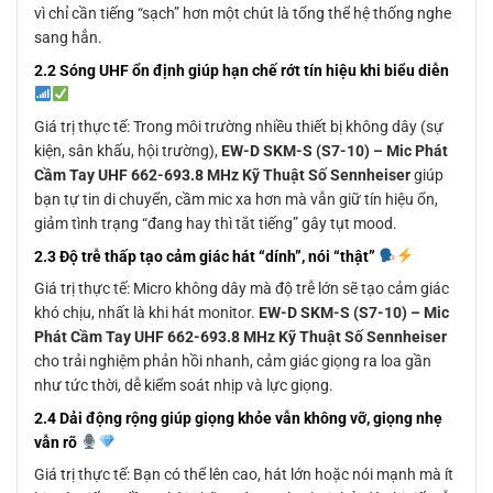
vì chỉ cần tiếng “sạch” hơn một chút là tổng thể hệ thống nghe
sang hẳn.
2.2 Sóng UHF ổn định giúp hạn chế rớt tín hiệu khi biểu diễn
Giá trị thực tế: Trong môi trường nhiều thiết bị không dây (sự
kiện, sân khấu, hội trường),
EW-D SKM-S (S7-10) – Mic Phát
Cầm Tay UHF 662-693.8 MHz Kỹ Thuật Số Sennheiser
giúp
bạn tự tin di chuyển, cầm mic xa hơn mà vẫn giữ tín hiệu ổn,
giảm tình trạng “đang hay thì tắt tiếng” gây tụt mood.
2.3 Độ trễ thấp tạo cảm giác hát “dính”, nói “thật”
Giá trị thực tế: Micro không dây mà độ trễ lớn sẽ tạo cảm giác
khó chịu, nhất là khi hát monitor.
EW-D SKM-S (S7-10) – Mic
Phát Cầm Tay UHF 662-693.8 MHz Kỹ Thuật Số Sennheiser
cho trải nghiệm phản hồi nhanh, cảm giác giọng ra loa gần
như tức thời, dễ kiểm soát nhịp và lực giọng.
2.4 Dải động rộng giúp giọng khỏe vẫn không vỡ, giọng nhẹ
vẫn rõ
Giá trị thực tế: Bạn có thể lên cao, hát lớn hoặc nói mạnh mà ít