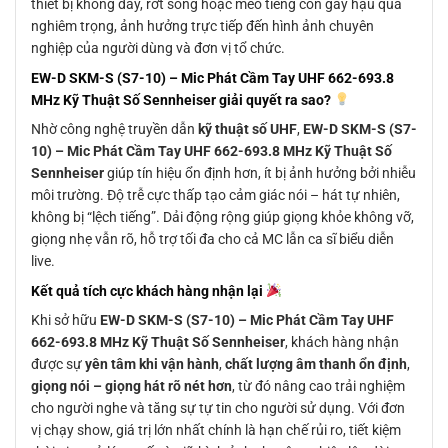
thiết bị không dây, rớt sóng hoặc méo tiếng còn gây hậu quả
nghiêm trọng, ảnh hưởng trực tiếp đến hình ảnh chuyên
nghiệp của người dùng và đơn vị tổ chức.
EW-D SKM-S (S7-10) – Mic Phát Cầm Tay UHF 662-693.8
MHz Kỹ Thuật Số Sennheiser
giải quyết ra sao?
Nhờ công nghệ truyền dẫn
kỹ thuật số UHF
,
EW-D SKM-S (S7-
10) – Mic Phát Cầm Tay UHF 662-693.8 MHz Kỹ Thuật Số
Sennheiser
giúp tín hiệu ổn định hơn, ít bị ảnh hưởng bởi nhiễu
môi trường. Độ trễ cực thấp tạo cảm giác nói – hát tự nhiên,
không bị “lệch tiếng”. Dải động rộng giúp giọng khỏe không vỡ,
giọng nhẹ vẫn rõ, hỗ trợ tối đa cho cả MC lẫn ca sĩ biểu diễn
live.
Kết quả tích cực khách hàng nhận lại
Khi sở hữu
EW-D SKM-S (S7-10) – Mic Phát Cầm Tay UHF
662-693.8 MHz Kỹ Thuật Số Sennheiser
, khách hàng nhận
được sự
yên tâm khi vận hành
,
chất lượng âm thanh ổn định
,
giọng nói – giọng hát rõ nét hơn
, từ đó nâng cao trải nghiệm
cho người nghe và tăng sự tự tin cho người sử dụng. Với đơn
vị chạy show, giá trị lớn nhất chính là hạn chế rủi ro, tiết kiệm