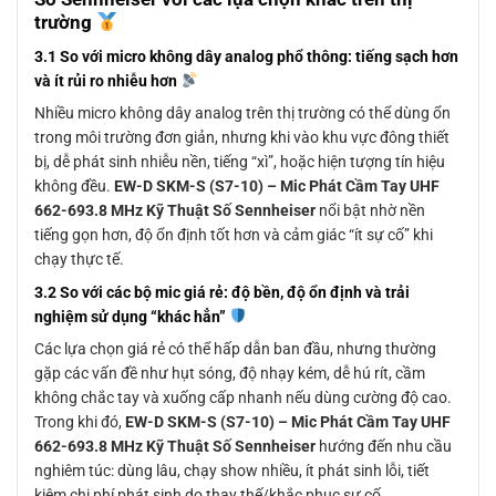
trường
3.1 So với micro không dây analog phổ thông: tiếng sạch hơn
và ít rủi ro nhiễu hơn
Nhiều micro không dây analog trên thị trường có thể dùng ổn
trong môi trường đơn giản, nhưng khi vào khu vực đông thiết
bị, dễ phát sinh nhiễu nền, tiếng “xì”, hoặc hiện tượng tín hiệu
không đều.
EW-D SKM-S (S7-10) – Mic Phát Cầm Tay UHF
662-693.8 MHz Kỹ Thuật Số Sennheiser
nổi bật nhờ nền
tiếng gọn hơn, độ ổn định tốt hơn và cảm giác “ít sự cố” khi
chạy thực tế.
3.2 So với các bộ mic giá rẻ: độ bền, độ ổn định và trải
nghiệm sử dụng “khác hẳn”
Các lựa chọn giá rẻ có thể hấp dẫn ban đầu, nhưng thường
gặp các vấn đề như hụt sóng, độ nhạy kém, dễ hú rít, cầm
không chắc tay và xuống cấp nhanh nếu dùng cường độ cao.
Trong khi đó,
EW-D SKM-S (S7-10) – Mic Phát Cầm Tay UHF
662-693.8 MHz Kỹ Thuật Số Sennheiser
hướng đến nhu cầu
nghiêm túc: dùng lâu, chạy show nhiều, ít phát sinh lỗi, tiết
kiệm chi phí phát sinh do thay thế/khắc phục sự cố.