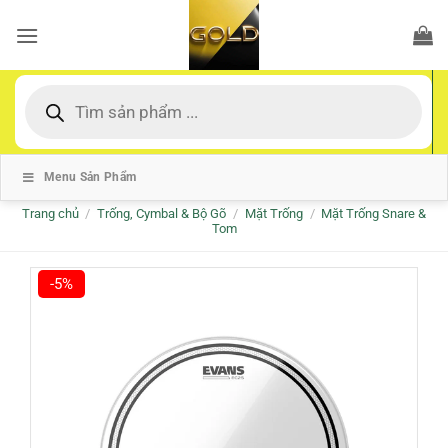
Bỏ
qua
nội
dung
Tìm
kiếm
sản
phẩm
Menu Sản Phẩm
Trang chủ
/
Trống, Cymbal & Bộ Gõ
/
Mặt Trống
/
Mặt Trống Snare &
Tom
-5%