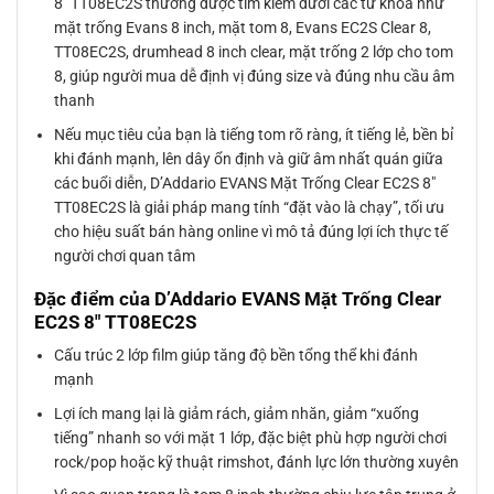
8″ TT08EC2S thường được tìm kiếm dưới các từ khóa như
mặt trống Evans 8 inch, mặt tom 8, Evans EC2S Clear 8,
TT08EC2S, drumhead 8 inch clear, mặt trống 2 lớp cho tom
8, giúp người mua dễ định vị đúng size và đúng nhu cầu âm
thanh
Nếu mục tiêu của bạn là tiếng tom rõ ràng, ít tiếng lẻ, bền bỉ
khi đánh mạnh, lên dây ổn định và giữ âm nhất quán giữa
các buổi diễn, D’Addario EVANS Mặt Trống Clear EC2S 8″
TT08EC2S là giải pháp mang tính “đặt vào là chạy”, tối ưu
cho hiệu suất bán hàng online vì mô tả đúng lợi ích thực tế
người chơi quan tâm
Đặc điểm của D’Addario EVANS Mặt Trống Clear
EC2S 8″ TT08EC2S
Cấu trúc 2 lớp film giúp tăng độ bền tổng thể khi đánh
mạnh
Lợi ích mang lại là giảm rách, giảm nhăn, giảm “xuống
tiếng” nhanh so với mặt 1 lớp, đặc biệt phù hợp người chơi
rock/pop hoặc kỹ thuật rimshot, đánh lực lớn thường xuyên