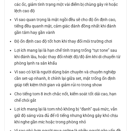
các ốc, giảm tình trạng một vài điểm bị chùng gây rè hoặc
lệch cao độ
Vì sao quan trọng là mặt ngồi đều sẽ cho độ ổn định cao,
tiếng đều quanh mặt, cảm giác đánh đồng nhất khi đánh
gần tâm hay gần vành
Độ ổn định cao độ tốt hơn khi thay đổi môi trường chơi
Lợi ích mang lại là hạn chế tình trạng trống “tụt tone” sau
khi đánh lâu, hoặc thay đổi nhiệt độ/độ ẩm khi di chuyển từ
phòng lạnh ra sân khấu
Vì sao có lợi là người dùng bán chuyên và chuyên nghiệp
cần set-up nhanh, ít chỉnh lại giữa set, mặt trống ổn định
giúp tiết kiệm thời gian và giảm rủi ro trong show
Cho tiếng tom 8 inch chắc nốt, kiểm soát tốt dải cao, hạn
chế chói gắt
Lợi ích mang lại là tom nhỏ không bị “đanh” quá mức, vẫn
giữ độ sáng vừa đủ để rõ tiếng nhưng không gây khó chịu
khi nghe gần mic hoặc trong phòng nhỏ
Vì sao phù hợp người mua online là nhiều người gặp vấn đề