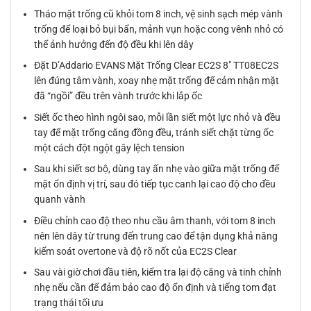
Tháo mặt trống cũ khỏi tom 8 inch, vệ sinh sạch mép vành
trống để loại bỏ bụi bẩn, mảnh vụn hoặc cong vênh nhỏ có
thể ảnh hưởng đến độ đều khi lên dây
Đặt D’Addario EVANS Mặt Trống Clear EC2S 8″ TT08EC2S
lên đúng tâm vành, xoay nhẹ mặt trống để cảm nhận mặt
đã “ngồi” đều trên vành trước khi lắp ốc
Siết ốc theo hình ngôi sao, mỗi lần siết một lực nhỏ và đều
tay để mặt trống căng đồng đều, tránh siết chặt từng ốc
một cách đột ngột gây lệch tension
Sau khi siết sơ bộ, dùng tay ấn nhẹ vào giữa mặt trống để
mặt ổn định vị trí, sau đó tiếp tục canh lại cao độ cho đều
quanh vành
Điều chỉnh cao độ theo nhu cầu âm thanh, với tom 8 inch
nên lên dây từ trung đến trung cao để tận dụng khả năng
kiểm soát overtone và độ rõ nốt của EC2S Clear
Sau vài giờ chơi đầu tiên, kiểm tra lại độ căng và tinh chỉnh
nhẹ nếu cần để đảm bảo cao độ ổn định và tiếng tom đạt
trạng thái tối ưu