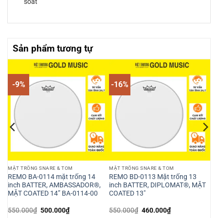
soát
Sản phẩm tương tự
-9%
-16%
MẶT TRỐNG SNARE & TOM
MẶT TRỐNG SNARE & TOM
4″
REMO BA-0114 mặt trống 14
REMO BD-0113 Mặt trống 13
inch BATTER, AMBASSADOR®,
inch BATTER, DIPLOMAT®, MẶT
MẶT COATED 14” BA-0114-00
COATED 13″
Giá
Giá
Giá
Giá
550.000
₫
500.000
₫
550.000
₫
460.000
₫
gốc
hiện
gốc
hiện