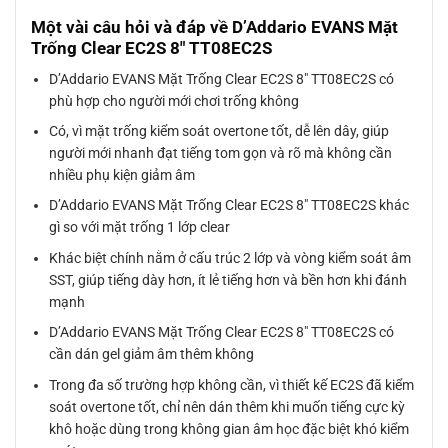
Một vài câu hỏi và đáp về D’Addario EVANS Mặt
Trống Clear EC2S 8″ TT08EC2S
D’Addario EVANS Mặt Trống Clear EC2S 8″ TT08EC2S có
phù hợp cho người mới chơi trống không
Có, vì mặt trống kiểm soát overtone tốt, dễ lên dây, giúp
người mới nhanh đạt tiếng tom gọn và rõ mà không cần
nhiều phụ kiện giảm âm
D’Addario EVANS Mặt Trống Clear EC2S 8″ TT08EC2S khác
gì so với mặt trống 1 lớp clear
Khác biệt chính nằm ở cấu trúc 2 lớp và vòng kiểm soát âm
SST, giúp tiếng dày hơn, ít lẻ tiếng hơn và bền hơn khi đánh
mạnh
D’Addario EVANS Mặt Trống Clear EC2S 8″ TT08EC2S có
cần dán gel giảm âm thêm không
Trong đa số trường hợp không cần, vì thiết kế EC2S đã kiểm
soát overtone tốt, chỉ nên dán thêm khi muốn tiếng cực kỳ
khô hoặc dùng trong không gian âm học đặc biệt khó kiểm