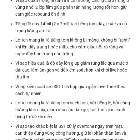
Vì sao quan trọng là tom 8 inch thường chịu lực tập trung ở
vùng nhỏ, 2 lớp film giúp phân tán năng lượng tốt hơn, giữ
cảm giác rebound ổn định
Tổng độ dày 14mil (2 x 7mil) tạo tiếng tom dày, chắc và có
trọng lượng âm tốt
Lợi ích mang lại là tiếng tom không bị mỏng, không bị “tanh”
khi lên dây trung hoặc thấp, cho cảm giác nốt rõ ràng và
nghe đầy hơn trong dàn trống
Vì sao hiệu quả là độ dày lớn giúp giảm rung lắc quá mức ở
dải cao, làm âm gọn và dễ kiểm soát hơn khi chơi live hoặc
thu âm
Vòng kiểm soát âm SST tích hợp giúp giảm overtone theo
cách tự nhiên
Lợi ích mang lại là tiếng tom sạch hơn, bớt tiếng lẻ, bớt cộng
hưởng khó chịu, giảm nhu cầu dán gel, bớt thời gian canh
tiếng trước khi diễn
Vì sao tạo khác biệt là SST xử lý overtone ngay trên mặt,
can thiệp đúng vùng cộng hưởng, giữ lại phần thân âm và
lực đánh, tránh cảm giác “bí” như khi dampening quá tay