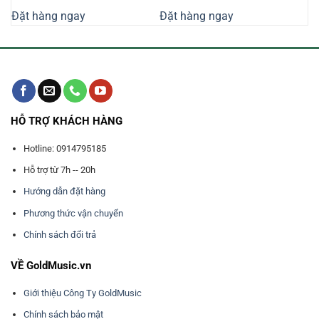
là:
tại
là:
tại
Đặt hàng ngay
Đặt hàng ngay
550.000₫.
là:
550.000₫.
là:
500.000₫.
460.000₫.
HỖ TRỢ KHÁCH HÀNG
Hotline: 0914795185
Hỗ trợ từ 7h -- 20h
Hướng dẫn đặt hàng
Phương thức vận chuyển
Chính sách đổi trả
VỀ GoldMusic.vn
Giới thiệu Công Ty GoldMusic
Chính sách bảo mật