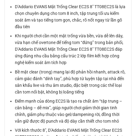
D’Addario EVANS Mặt Trống Clear EC2S 8″ TT08EC2S là lựa
chọn chuyên dụng cho tom 8 inch, tập trung tối ưu kiểm
soát âm và tạo tiếng tom gọn, chắc, rõ nốt ngay từ lần gõ
đầu tiên
Khi người chơi cần một mặt trống vừa bền, vừa dễ lên dây,
vừa hạn chế overtone để tiếng tom “đứng” trong bản phối,
D’Addario EVANS Mặt Trống Clear EC2S 8″ TT08EC2S đáp
ứng đúng nhu cầu bằng cấu trúc 2 lớp film kết hợp công
nghệ kiểm soát âm tích hợp
Bề mặt clear (trong) mang lại độ phản hồi nhanh, attack rõ,
cảm giác đánh “dính tay”, phù hợp từ luyện tập tại nhà đến
sân khấu live và thu âm studio, đặc biệt trong các thể loại
cần tom nổi bật, không bị loãng tiếng
Điểm mạnh của dòng EC2S là tạo ra chất âm “tập trung –
cân bằng – dễ mix”, giúp người chơi giảm thời gian tinh
chỉnh, giảm phụ thuộc vào gel/dampening rời, đồng thời
vẫn giữ được độ punch và độ dày cần thiết cho tom nhỏ
Với kích thước 8″, D’Addario EVANS Mặt Trống Clear EC2S