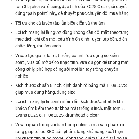
tom 8 bị chói và lẻ tiếng, đặc tính của EC2S Clear giải quyết
đúng “pain point” này, dễ thuyết phục chuyển đổi mua hàng
Tối ưu cho cả luyện tập lẫn biểu diễn và thu âm
Lợi ích mang lại là người dùng không cần đổi mặt theo từng
mục đích, chỉ cần một cấu hình ổn định: luyện tập bền, diễn
chắc tiếng, thu âm sạch
Vì sao tạo giá trị là mặt trống có tính “đa dụng có kiểm
soát”, vừa đủ mở để có nhạc tính, vừa đủ gọn để không mất
công xử lý, phù hợp cả người mới lẫn tay trống chuyên
nghiệp
Kích thước chuẩn 8 inch, định danh rõ bằng mã TT08EC2S
giúp mua đúng hàng, đúng size
Lợi ích mang lại là tránh nhầm lẫn kích thước, nhất là khi
khách tìm kiếm theo từ khóa mặt trống 8 inch, mặt tom 8,
Evans EC2S 8, TT08EC2S, drumhead 8 clear
Vì sao quan trọng với bán hàng online là mã sản phẩm rõ
ràng giúp tối ưu SEO sản phẩm, tăng khả năng xuất hiện
khi khách tìm đúng model, đồng thời giảm tỉ lệ đổi trả do sai