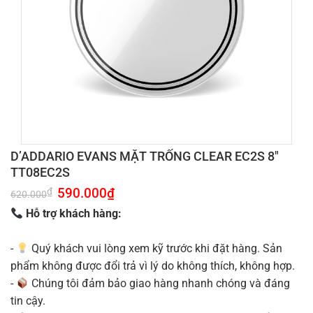
D’ADDARIO EVANS MẶT TRỐNG CLEAR EC2S 8″
TT08EC2S
Giá
590.000
₫
Giá
₫
620.000
gốc
hiện
là:
tại
Hỗ trợ khách hàng:
620.000₫.
là:
590.000₫.
-
Quý khách vui lòng xem kỹ trước khi đặt hàng. Sản
phẩm không được đổi trả vì lý do không thích, không hợp.
-
Chúng tôi đảm bảo giao hàng nhanh chóng và đáng
tin cậy.