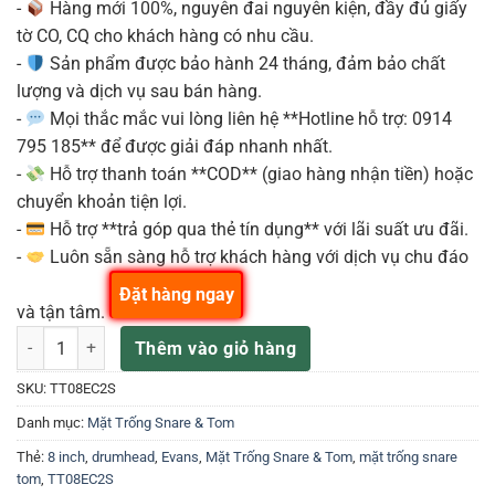
-
Hàng mới 100%, nguyên đai nguyên kiện, đầy đủ giấy
tờ CO, CQ cho khách hàng có nhu cầu.
-
Sản phẩm được bảo hành 24 tháng, đảm bảo chất
lượng và dịch vụ sau bán hàng.
-
Mọi thắc mắc vui lòng liên hệ **Hotline hỗ trợ: 0914
795 185** để được giải đáp nhanh nhất.
-
Hỗ trợ thanh toán **COD** (giao hàng nhận tiền) hoặc
chuyển khoản tiện lợi.
-
Hỗ trợ **trả góp qua thẻ tín dụng** với lãi suất ưu đãi.
-
Luôn sẵn sàng hỗ trợ khách hàng với dịch vụ chu đáo
Đặt hàng ngay
và tận tâm.
D'ADDARIO EVANS MẶT TRỐNG CLEAR EC2S 8" TT08EC2S số lượng
Thêm vào giỏ hàng
SKU:
TT08EC2S
Danh mục:
Mặt Trống Snare & Tom
Thẻ:
8 inch
,
drumhead
,
Evans
,
Mặt Trống Snare & Tom
,
mặt trống snare
tom
,
TT08EC2S