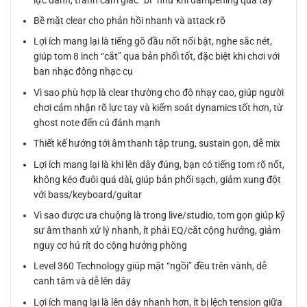
Bề mặt clear cho phản hồi nhanh và attack rõ
Lợi ích mang lại là tiếng gõ đầu nốt nổi bật, nghe sắc nét,
giúp tom 8 inch “cắt” qua bản phối tốt, đặc biệt khi chơi với
ban nhạc đông nhạc cụ
Vì sao phù hợp là clear thường cho độ nhạy cao, giúp người
chơi cảm nhận rõ lực tay và kiểm soát dynamics tốt hơn, từ
ghost note đến cú đánh mạnh
Thiết kế hướng tới âm thanh tập trung, sustain gọn, dễ mix
Lợi ích mang lại là khi lên dây đúng, bạn có tiếng tom rõ nốt,
không kéo đuôi quá dài, giúp bản phối sạch, giảm xung đột
với bass/keyboard/guitar
Vì sao được ưa chuộng là trong live/studio, tom gọn giúp kỹ
sư âm thanh xử lý nhanh, ít phải EQ/cắt cộng hưởng, giảm
nguy cơ hú rít do cộng hưởng phòng
Level 360 Technology giúp mặt “ngồi” đều trên vành, dễ
canh tâm và dễ lên dây
Lợi ích mang lại là lên dây nhanh hơn, ít bị lệch tension giữa