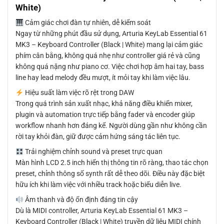
White)
Cảm giác chơi đàn tự nhiên, dễ kiểm soát
Ngay từ những phút đầu sử dụng, Arturia KeyLab Essential 61
MK3 – Keyboard Controller (Black | White) mang lại cảm giác
phím cân bằng, không quá nhẹ như controller giá rẻ và cũng
không quá nặng như piano cơ. Việc chơi hợp âm hai tay, bass
line hay lead melody đều mượt, ít mỏi tay khi làm việc lâu.
Hiệu suất làm việc rõ rệt trong DAW
Trong quá trình sản xuất nhạc, khả năng điều khiển mixer,
plugin và automation trực tiếp bằng fader và encoder giúp
workflow nhanh hơn đáng kể. Người dùng gần như không cần
rời tay khỏi đàn, giữ được cảm hứng sáng tác liên tục.
Trải nghiệm chỉnh sound và preset trực quan
Màn hình LCD 2.5 inch hiển thị thông tin rõ ràng, thao tác chọn
preset, chỉnh thông số synth rất dễ theo dõi. Điều này đặc biệt
hữu ích khi làm việc với nhiều track hoặc biểu diễn live.
Âm thanh và độ ổn định đáng tin cậy
Dù là MIDI controller, Arturia KeyLab Essential 61 MK3 –
Keyboard Controller (Black | White) truyền dữ liệu MIDI chính