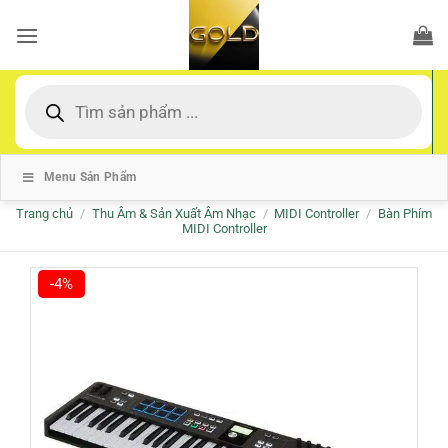
Bỏ
qua
nội
dung
Tìm
kiếm
sản
phẩm
Menu Sản Phẩm
Trang chủ
/
Thu Âm & Sản Xuất Âm Nhạc
/
MIDI Controller
/
Bàn Phím
MIDI Controller
-4%