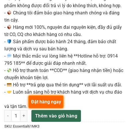
phẩm không được đổi trả vì lý do không thích, không hợp.
-
Chúng tôi đảm bảo giao hàng nhanh chóng và đáng
tin cậy.
-
Hàng mới 100%, nguyên đai nguyên kiện, đầy đủ giấy
tờ CO, CQ cho khách hàng có nhu cầu.
-
Sản phẩm được bảo hành 24 tháng, đảm bảo chất
lượng và dịch vụ sau bán hàng.
-
Mọi thắc mắc vui lòng liên hệ **Hotline hỗ trợ: 0914
795 185** để được giải đáp nhanh nhất.
-
Hỗ trợ thanh toán **COD** (giao hàng nhận tiền) hoặc
chuyển khoản tiện lợi.
-
Hỗ trợ **trả góp qua thẻ tín dụng** với lãi suất ưu đãi.
-
Luôn sẵn sàng hỗ trợ khách hàng với dịch vụ chu đáo
Đặt hàng ngay
và tận tâm.
Arturia KeyLab Essential 61 MK3 – Keyboard Controller (Black | Whit
Thêm vào giỏ hàng
SKU:
Essential61MK3