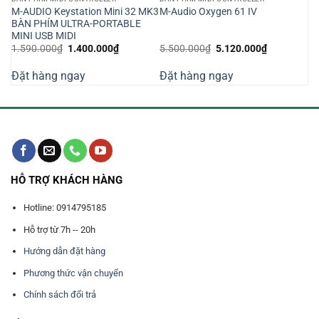
M-AUDIO Keystation Mini 32 MK3
M-Audio Oxygen 61 IV
BÀN PHÍM ULTRA-PORTABLE
MINI USB MIDI
Giá
Giá
Giá
Giá
1.590.000
₫
1.400.000
₫
5.500.000
₫
5.120.000
₫
gốc
hiện
gốc
hiện
là:
tại
là:
tại
Đặt hàng ngay
Đặt hàng ngay
1.590.000₫.
là:
5.500.000₫.
là:
000₫.
1.400.000₫.
5.120.000₫
HỖ TRỢ KHÁCH HÀNG
Hotline: 0914795185
Hỗ trợ từ 7h -- 20h
Hướng dẫn đặt hàng
Phương thức vận chuyển
Chính sách đổi trả