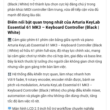
(Black | White) trở thành lựa chọn cực kỳ đáng chú ý trong
phân khúc MIDI controller tầm trung, vừa dễ tiếp cận vừa đủ
mạnh để dùng lâu dài.
Điểm nổi bật quan trọng nhất của Arturia KeyLab
Essential 61 MK3 – Keyboard Controller (Black |
White)
Cảm giác phím 61 phím cân bằng giữa synth và piano
Arturia KeyLab Essential 61 MK3 – Keyboard Controller (Black
| White) sở hữu 61 phím full-size, độ nhạy lực chính xác, mang
lại cảm giác chơi tự nhiên cho cả hợp âm, giai điệu và bass line.
Đây là kích thước lý tưởng cho người cần không gian chơi rộng
nhưng vẫn gọn gàng trên bàn làm việc.
Hệ thống điều khiển trực quan, làm nhạc nhanh hơn
Với 9 fader, 9 rotary encoder, encoder nhấn được, bánh xe
pitch và modulation, Arturia KeyLab Essential 61 MK3 –
Keyboard Controller (Black | White) cho phép điều khiển mixer,
automation và plugin gần như không cần dùng chuột, tăng
tốc độ làm việc rõ rệt.
Màn hình LCD 2.5 inch hỗ trợ workflow chuyên nghiệp