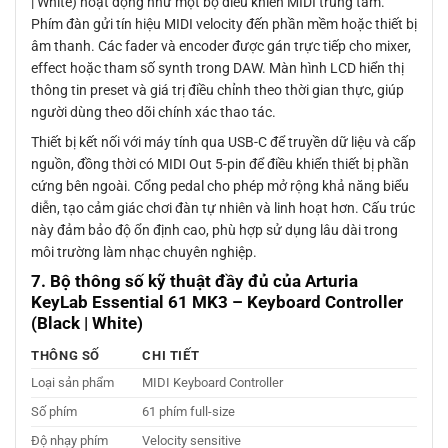
| White) hoạt động như một bộ điều khiển MIDI trung tâm.
Phím đàn gửi tín hiệu MIDI velocity đến phần mềm hoặc thiết bị
âm thanh. Các fader và encoder được gán trực tiếp cho mixer,
effect hoặc tham số synth trong DAW. Màn hình LCD hiển thị
thông tin preset và giá trị điều chỉnh theo thời gian thực, giúp
người dùng theo dõi chính xác thao tác.
Thiết bị kết nối với máy tính qua USB-C để truyền dữ liệu và cấp
nguồn, đồng thời có MIDI Out 5-pin để điều khiển thiết bị phần
cứng bên ngoài. Cổng pedal cho phép mở rộng khả năng biểu
diễn, tạo cảm giác chơi đàn tự nhiên và linh hoạt hơn. Cấu trúc
này đảm bảo độ ổn định cao, phù hợp sử dụng lâu dài trong
môi trường làm nhạc chuyên nghiệp.
7. Bộ thông số kỹ thuật đầy đủ của Arturia
KeyLab Essential 61 MK3 – Keyboard Controller
(Black | White)
THÔNG SỐ
CHI TIẾT
Loại sản phẩm
MIDI Keyboard Controller
Số phím
61 phím full-size
Độ nhạy phím
Velocity sensitive