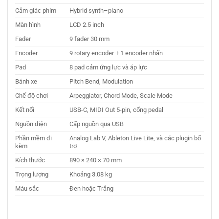
Cảm giác phím
Hybrid synth–piano
Màn hình
LCD 2.5 inch
Fader
9 fader 30 mm
Encoder
9 rotary encoder + 1 encoder nhấn
Pad
8 pad cảm ứng lực và áp lực
Bánh xe
Pitch Bend, Modulation
Chế độ chơi
Arpeggiator, Chord Mode, Scale Mode
Kết nối
USB-C, MIDI Out 5-pin, cổng pedal
Nguồn điện
Cấp nguồn qua USB
Phần mềm đi
Analog Lab V, Ableton Live Lite, và các plugin bổ
kèm
trợ
Kích thước
890 × 240 × 70 mm
Trọng lượng
Khoảng 3.08 kg
Màu sắc
Đen hoặc Trắng