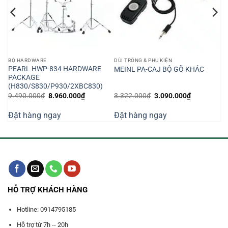
BỘ HARDWARE
DÙI TRỐNG & PHỤ KIỆN
PEARL HWP-834 HARDWARE
MEINL PA-CAJ BỘ GÕ KHÁC
PACKAGE
(H830/S830/P930/2XBC830)
Giá
Giá
Giá
Giá
9.490.000
₫
8.960.000
₫
3.322.000
₫
3.090.000
₫
n
gốc
hiện
gốc
hiện
là:
tại
là:
tại
Đặt hàng ngay
Đặt hàng ngay
9.490.000₫.
là:
3.322.000₫.
là:
970.000₫.
8.960.000₫.
3.090.000₫
HỖ TRỢ KHÁCH HÀNG
Hotline: 0914795185
Hỗ trợ từ 7h -- 20h