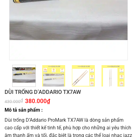
DÙI TRỐNG D’ADDARIO TX7AW
Giá
380.000
₫
Giá
₫
430.000
gốc
hiện
là:
tại
Mô tả sản phẩm :
430.000₫.
là:
380.000₫.
Dùi trống D’Addario ProMark TX7AW là dòng sản phẩm
cao cấp với thiết kế tinh tế, phù hợp cho những ai yêu thích
âm thanh ấm và tối, đặc biệt là trong các thể loại nhạc jazz