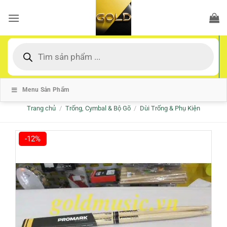
Bỏ
qua
nội
dung
Tìm
kiếm
sản
phẩm
Menu Sản Phẩm
Trang chủ
/
Trống, Cymbal & Bộ Gõ
/
Dùi Trống & Phụ Kiện
-12%