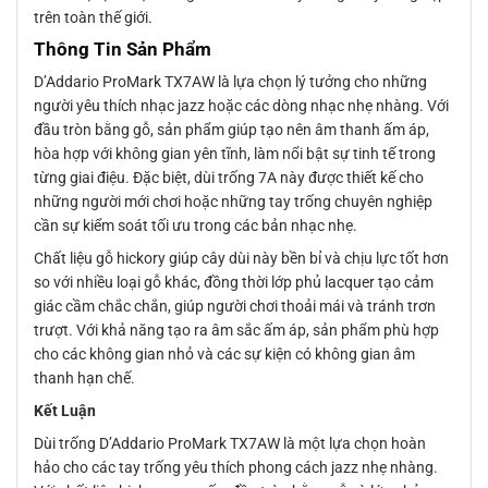
trên toàn thế giới.
Thông Tin Sản Phẩm
D’Addario ProMark TX7AW là lựa chọn lý tưởng cho những
người yêu thích nhạc jazz hoặc các dòng nhạc nhẹ nhàng. Với
đầu tròn bằng gỗ, sản phẩm giúp tạo nên âm thanh ấm áp,
hòa hợp với không gian yên tĩnh, làm nổi bật sự tinh tế trong
từng giai điệu. Đặc biệt, dùi trống 7A này được thiết kế cho
những người mới chơi hoặc những tay trống chuyên nghiệp
cần sự kiểm soát tối ưu trong các bản nhạc nhẹ.
Chất liệu gỗ hickory giúp cây dùi này bền bỉ và chịu lực tốt hơn
so với nhiều loại gỗ khác, đồng thời lớp phủ lacquer tạo cảm
giác cầm chắc chắn, giúp người chơi thoải mái và tránh trơn
trượt. Với khả năng tạo ra âm sắc ấm áp, sản phẩm phù hợp
cho các không gian nhỏ và các sự kiện có không gian âm
thanh hạn chế.
Kết Luận
Dùi trống D’Addario ProMark TX7AW là một lựa chọn hoàn
hảo cho các tay trống yêu thích phong cách jazz nhẹ nhàng.