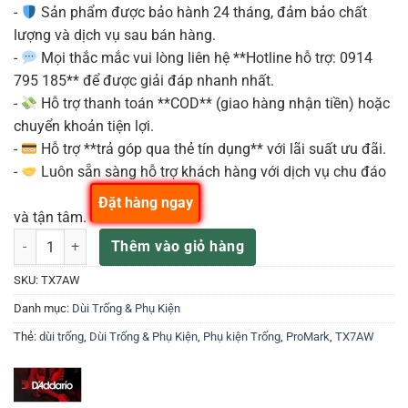
-
Sản phẩm được bảo hành 24 tháng, đảm bảo chất
lượng và dịch vụ sau bán hàng.
-
Mọi thắc mắc vui lòng liên hệ **Hotline hỗ trợ: 0914
795 185** để được giải đáp nhanh nhất.
-
Hỗ trợ thanh toán **COD** (giao hàng nhận tiền) hoặc
chuyển khoản tiện lợi.
-
Hỗ trợ **trả góp qua thẻ tín dụng** với lãi suất ưu đãi.
-
Luôn sẵn sàng hỗ trợ khách hàng với dịch vụ chu đáo
Đặt hàng ngay
và tận tâm.
DÙI TRỐNG D'ADDARIO TX7AW số lượng
Thêm vào giỏ hàng
SKU:
TX7AW
Danh mục:
Dùi Trống & Phụ Kiện
Thẻ:
dùi trống
,
Dùi Trống & Phụ Kiện
,
Phụ kiện Trống
,
ProMark
,
TX7AW