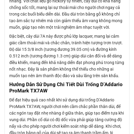
nhàng. Với chất liệu gỗ hickory tự nhiên, cây dùi có khả năng
chống sốc tốt, mang lại sự thoải mái cho người chơi ngay cả
trong các buổi biểu diễn dài. Đầu dùi tròn bằng gỗ không chỉ
tạo âm sắc tự nhiên mà còn giảm thiểu âm vang không mong
muốn, giúp tạo nên một trải nghiệm âm nhạc tuyệt vời.
Đặc biệt, cây dùi 7A này được phủ lớp lacquer, mang lại cảm
giác cầm thoải mái và chắc chắn, tránh hiện tượng trơn trượt.
Độ dài 15 3/8 inch (tương đương 39.05 cm) và đường kính
0.512 inch (tương đương 1.3 cm) giúp dùi cân đối và dễ dàng
điều khiển, mang đến khả năng diễn đạt phong phú trong từng
nốt nhạc. Đây là sản phẩm không thể thiếu cho những ai
muốn tạo nên âm thanh độc đáo và sâu lắng trên sân khấu.
Hướng Dẫn Sử Dụng Chi Tiết Dùi Trống D’Addario
ProMark TX7AW
Để đạt hiệu quả cao nhất khi sử dụng dùi trống D’Addario
ProMark TX7AW, người chơi nên cầm chắc phần thân dùi, để
các ngón tay đặt nhẹ nhàng ở giữa thân, giúp tạo điểm tựa khi
vung dùi. Phần cổ dùi có độ dốc vừa phải giúp tăng cường độ
nẩy và cho phép người chơi kiểm soát nhịp dễ dàng. Khi chơi,
đầu tròn bằng gỗ của dùi sẽ tạo ra âm thanh trầm ấm, lý