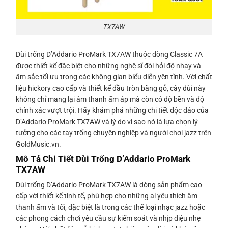
TX7AW
Dùi trống D’Addario ProMark TX7AW thuộc dòng Classic 7A
được thiết kế đặc biệt cho những nghệ sĩ đòi hỏi độ nhạy và
âm sắc tối ưu trong các không gian biểu diễn yên tĩnh. Với chất
liệu hickory cao cấp và thiết kế đầu tròn bằng gỗ, cây dùi này
không chỉ mang lại âm thanh ấm áp mà còn có độ bền và độ
chính xác vượt trội. Hãy khám phá những chi tiết độc đáo của
D’Addario ProMark TX7AW và lý do vì sao nó là lựa chọn lý
tưởng cho các tay trống chuyên nghiệp và người chơi jazz trên
GoldMusic.vn.
Mô Tả Chi Tiết Dùi Trống D’Addario ProMark
TX7AW
Dùi trống D’Addario ProMark TX7AW là dòng sản phẩm cao
cấp với thiết kế tinh tế, phù hợp cho những ai yêu thích âm
thanh ấm và tối, đặc biệt là trong các thể loại nhạc jazz hoặc
các phong cách chơi yêu cầu sự kiểm soát và nhịp điệu nhẹ