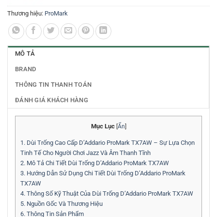
Thương hiệu:
ProMark
MÔ TẢ
BRAND
THÔNG TIN THANH TOÁN
ĐÁNH GIÁ KHÁCH HÀNG
Mục Lục
[
Ẩn
]
1.
Dùi Trống Cao Cấp D’Addario ProMark TX7AW – Sự Lựa Chọn
Tinh Tế Cho Người Chơi Jazz Và Âm Thanh Tĩnh
2.
Mô Tả Chi Tiết Dùi Trống D’Addario ProMark TX7AW
3.
Hướng Dẫn Sử Dụng Chi Tiết Dùi Trống D’Addario ProMark
TX7AW
4.
Thông Số Kỹ Thuật Của Dùi Trống D’Addario ProMark TX7AW
5.
Nguồn Gốc Và Thương Hiệu
6.
Thông Tin Sản Phẩm