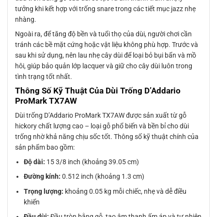
tưởng khi kết hợp với trống snare trong các tiết mục jazz nhẹ
nhàng.
Ngoài ra, để tăng độ bền và tuổi thọ của dùi, người chơi cần
tránh các bề mặt cứng hoặc vật liệu không phù hợp. Trước và
sau khi sử dụng, nên lau nhẹ cây dùi để loại bỏ bụi bẩn và mồ
hôi, giúp bảo quản lớp lacquer và giữ cho cây dùi luôn trong
tình trạng tốt nhất.
Thông Số Kỹ Thuật Của Dùi Trống D’Addario
ProMark TX7AW
Dùi trống D’Addario ProMark TX7AW được sản xuất từ gỗ
hickory chất lượng cao – loại gỗ phổ biến và bền bỉ cho dùi
trống nhờ khả năng chịu sốc tốt. Thông số kỹ thuật chính của
sản phẩm bao gồm:
Độ dài:
15 3/8 inch (khoảng 39.05 cm)
Đường kính:
0.512 inch (khoảng 1.3 cm)
Trọng lượng:
khoảng 0.05 kg mỗi chiếc, nhẹ và dễ điều
khiển
Đầu dùi:
Đầu tròn bằng gỗ, tạo âm thanh ấm áp và tự nhiên