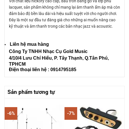
Với chất liệu hickory cao cấp, đầu tròn bằng gỗ và lớp phủ
lacquer, sản phẩm không chỉ mang lại âm thanh ấm áp mà còn
đảm bảo độ bền lâu dài và hiệu suất tuyệt vời cho người chơi.
Đây là một sự đầu tư đáng giá cho những ai muốn nâng cao
kỹ thuật và âm thanh trong các bản nhạc jazz và acoustic.
Liên hệ mua hàng
Công Ty TNHH Nhạc Cụ Gold Music
4/10/4 L
ưu Chí Hiếu, P. Tây Thạnh
, Q.Tân Phú,
TPHCM
Điện thoại liên hệ : 0914795185
Sản phẩm tương tự
-6%
-7%