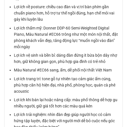
Lợi ích về posture: chiều cao đàn và vị trí bàn phím gần
chuẩn piano hơn, hỗ trợ tư thế ngồi đúng, hạn chế mỏi vai
gáy khi luyện lâu
Lợi ích thẩm mỹ: Donner DDP-60 Semi-Weighted Digital
Piano, Màu Natural #EC66 trông như một món nội thất, đặt
phòng khách vẫn đẹp, tăng động lực “muốn ngồi vào đàn”
mỗi ngày
Lợi ích vệ sinh và bền bỉ: dáng đàn đứng ít bừa bộn dây nhợ
hơn, giữ không gian gọn, phù hợp gia đình có trẻ nhỏ
Màu Natural #EC66 sang, ấm, dễ phối nội thất Việt Nam
Lợi ích trang trí: tone gỗ tự nhiên tạo cảm giác ấm cúng,
phù hợp căn hộ hiện đại, nhà phố, phòng học, quán cà phê
acoustic
Lợi ích khi bán lại hoặc nâng cấp: màu phổ thông dễ hợp gu
nhiều người, giữ giá tốt hơn các màu quá kén
Lợi ích trải nghiệm: nhìn đàn đẹp giúp người học có cảm
hứng tập luyện, đặc biệt với người mới dễ bỏ cuộc nếu góc