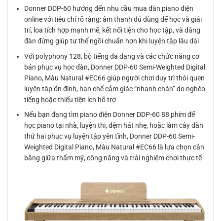
Donner DDP-60 hướng đến nhu cầu mua đàn piano điện
online với tiêu chí rõ ràng: âm thanh đủ dùng để học và giải
trí, loa tích hợp mạnh mẽ, kết nối tiện cho học tập, và dáng
đàn đứng giúp tư thế ngồi chuẩn hơn khi luyện tập lâu dài
Với polyphony 128, bộ tiếng đa dạng và các chức năng cơ
bản phục vụ học đàn, Donner DDP-60 Semi-Weighted Digital
Piano, Màu Natural #EC66 giúp người chơi duy trì thói quen
luyện tập ổn định, hạn chế cảm giác “nhanh chán” do nghèo
tiếng hoặc thiếu tiện ích hỗ trợ
Nếu bạn đang tìm piano điện Donner DDP-60 88 phím để
học piano tại nhà, luyện thi, đệm hát nhẹ, hoặc làm cây đàn
thứ hai phục vụ luyện tập yên tĩnh, Donner DDP-60 Semi-
Weighted Digital Piano, Màu Natural #EC66 là lựa chọn cân
bằng giữa thẩm mỹ, công năng và trải nghiệm chơi thực tế