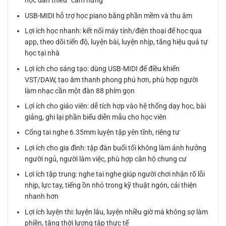
học đàn thiếu “cảm hứng”
USB-MIDI hỗ trợ học piano bằng phần mềm và thu âm
Lợi ích học nhanh: kết nối máy tính/điện thoại để học qua
app, theo dõi tiến độ, luyện bài, luyện nhịp, tăng hiệu quả tự
học tại nhà
Lợi ích cho sáng tạo: dùng USB-MIDI để điều khiển
VST/DAW, tạo âm thanh phong phú hơn, phù hợp người
làm nhạc cần một đàn 88 phím gọn
Lợi ích cho giáo viên: dễ tích hợp vào hệ thống dạy học, bài
giảng, ghi lại phần biểu diễn mẫu cho học viên
Cổng tai nghe 6.35mm luyện tập yên tĩnh, riêng tư
Lợi ích cho gia đình: tập đàn buổi tối không làm ảnh hưởng
người ngủ, người làm việc, phù hợp căn hộ chung cư
Lợi ích tập trung: nghe tai nghe giúp người chơi nhận rõ lỗi
nhịp, lực tay, tiếng ồn nhỏ trong kỹ thuật ngón, cải thiện
nhanh hơn
Lợi ích luyện thi: luyện lâu, luyện nhiều giờ mà không sợ làm
phiền, tăng thời lượng tập thực tế