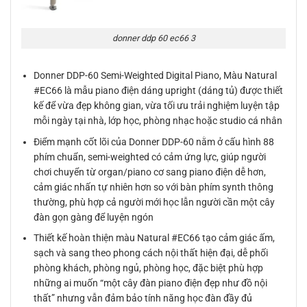
donner ddp 60 ec66 3
Donner DDP-60 Semi-Weighted Digital Piano, Màu Natural
#EC66 là mẫu piano điện dáng upright (dáng tủ) được thiết
kế để vừa đẹp không gian, vừa tối ưu trải nghiệm luyện tập
mỗi ngày tại nhà, lớp học, phòng nhạc hoặc studio cá nhân
Điểm mạnh cốt lõi của Donner DDP-60 nằm ở cấu hình 88
phím chuẩn, semi-weighted có cảm ứng lực, giúp người
chơi chuyển từ organ/piano cơ sang piano điện dễ hơn,
cảm giác nhấn tự nhiên hơn so với bàn phím synth thông
thường, phù hợp cả người mới học lẫn người cần một cây
đàn gọn gàng để luyện ngón
Thiết kế hoàn thiện màu Natural #EC66 tạo cảm giác ấm,
sạch và sang theo phong cách nội thất hiện đại, dễ phối
phòng khách, phòng ngủ, phòng học, đặc biệt phù hợp
những ai muốn “một cây đàn piano điện đẹp như đồ nội
thất” nhưng vẫn đảm bảo tính năng học đàn đầy đủ