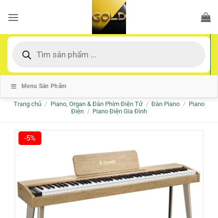
Bỏ
qua
nội
dung
Tìm
kiếm
sản
phẩm
Menu Sản Phẩm
Trang chủ
/
Piano, Organ & Đàn Phím Điện Tử
/
Đàn Piano
/
Piano
Điện
/
Piano Điện Gia Đình
-5%