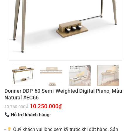
Donner DDP-60 Semi-Weighted Digital Piano, Màu
Natural #EC66
Giá
10.250.000
₫
Giá
₫
10.760.000
gốc
hiện
là:
tại
Hỗ trợ khách hàng:
10.760.000₫.
là:
10.250.000₫.
-
Quý khách vui lòng xem kỹ trước khi đặt hàng. Sản