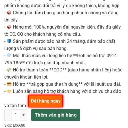
phẩm không được đổi trả vì lý do không thích, không hợp.
-
Chúng tôi đảm bảo giao hàng nhanh chóng và đáng
tin cậy.
-
Hàng mới 100%, nguyên đai nguyên kiện, đầy đủ giấy
tờ CO, CQ cho khách hàng có nhu cầu.
-
Sản phẩm được bảo hành 24 tháng, đảm bảo chất
lượng và dịch vụ sau bán hàng.
-
Mọi thắc mắc vui lòng liên hệ **Hotline hỗ trợ: 0914
795 185** để được giải đáp nhanh nhất.
-
Hỗ trợ thanh toán **COD** (giao hàng nhận tiền) hoặc
chuyển khoản tiện lợi.
-
Hỗ trợ **trả góp qua thẻ tín dụng** với lãi suất ưu đãi.
-
Luôn sẵn sàng hỗ trợ khách hàng với dịch vụ chu đáo
Đặt hàng ngay
và tận tâm.
Donner DDP-60 Semi-Weighted Digital Piano, Màu Natural #EC66 số
Thêm vào giỏ hàng
SKU:
EC6680