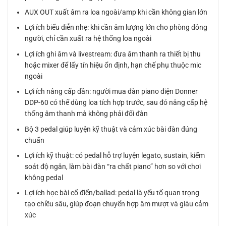
AUX OUT xuất âm ra loa ngoài/amp khi cần không gian lớn
Lợi ích biểu diễn nhẹ: khi cần âm lượng lớn cho phòng đông
người, chỉ cần xuất ra hệ thống loa ngoài
Lợi ích ghi âm và livestream: đưa âm thanh ra thiết bị thu
hoặc mixer để lấy tín hiệu ổn định, hạn chế phụ thuộc mic
ngoài
Lợi ích nâng cấp dần: người mua đàn piano điện Donner
DDP-60 có thể dùng loa tích hợp trước, sau đó nâng cấp hệ
thống âm thanh mà không phải đổi đàn
Bộ 3 pedal giúp luyện kỹ thuật và cảm xúc bài đàn đúng
chuẩn
Lợi ích kỹ thuật: có pedal hỗ trợ luyện legato, sustain, kiểm
soát độ ngân, làm bài đàn “ra chất piano” hơn so với chơi
không pedal
Lợi ích học bài cổ điển/ballad: pedal là yếu tố quan trọng
tạo chiều sâu, giúp đoạn chuyển hợp âm mượt và giàu cảm
xúc