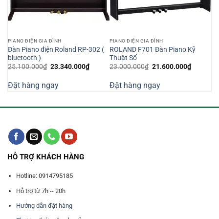
PIANO ĐIỆN GIA ĐÌNH
PIANO ĐIỆN GIA ĐÌNH
Đàn Piano điện Roland RP-302 (
ROLAND F701 Đàn Piano Kỹ
bluetooth )
Thuật Số
Giá
Giá
Giá
Giá
25.100.000
₫
23.340.000
₫
23.000.000
₫
21.600.000
₫
n
gốc
hiện
gốc
hiện
là:
tại
là:
tại
Đặt hàng ngay
Đặt hàng ngay
25.100.000₫.
là:
23.000.000₫.
là:
040.000₫.
23.340.000₫.
21.600.0
HỖ TRỢ KHÁCH HÀNG
Hotline: 0914795185
Hỗ trợ từ 7h -- 20h
Hướng dẫn đặt hàng