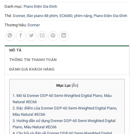
Danh mục:
Piano Điện Gia Đình
Thẻ:
Donner
,
đàn piano 88 phím
,
EC6680
,
phím nặng
,
Piano Điện Gia Đình
Thương hiệu:
Donner
MÔ TẢ
THÔNG TIN THANH TOÁN
ĐÁNH GIÁ KHÁCH HÀNG
Mục Lục
[
Ẩn
]
1.
Mô tả Donner DDP-60 Semi-Weighted Digital Piano, Màu
Natural #EC66
2.
Đặc điểm của Donner DDP-60 Semi-Weighted Digital Piano,
Màu Natural #EC66
3.
Hướng dẫn sử dụng Donner DDP-60 Semi-Weighted Digital
Piano, Màu Natural #EC66
4.
Câu hỏi và đáp về Donner DDP-60 Semi-Weighted Digital