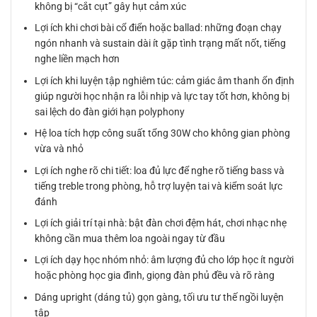
không bị “cắt cụt” gây hụt cảm xúc
Lợi ích khi chơi bài cổ điển hoặc ballad: những đoạn chạy
ngón nhanh và sustain dài ít gặp tình trạng mất nốt, tiếng
nghe liền mạch hơn
Lợi ích khi luyện tập nghiêm túc: cảm giác âm thanh ổn định
giúp người học nhận ra lỗi nhịp và lực tay tốt hơn, không bị
sai lệch do đàn giới hạn polyphony
Hệ loa tích hợp công suất tổng 30W cho không gian phòng
vừa và nhỏ
Lợi ích nghe rõ chi tiết: loa đủ lực để nghe rõ tiếng bass và
tiếng treble trong phòng, hỗ trợ luyện tai và kiểm soát lực
đánh
Lợi ích giải trí tại nhà: bật đàn chơi đệm hát, chơi nhạc nhẹ
không cần mua thêm loa ngoài ngay từ đầu
Lợi ích dạy học nhóm nhỏ: âm lượng đủ cho lớp học ít người
hoặc phòng học gia đình, giọng đàn phủ đều và rõ ràng
Dáng upright (dáng tủ) gọn gàng, tối ưu tư thế ngồi luyện
tập