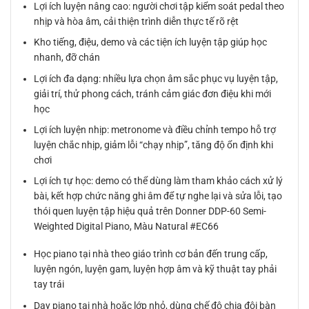
Lợi ích luyện nâng cao: người chơi tập kiểm soát pedal theo
nhịp và hòa âm, cải thiện trình diễn thực tế rõ rệt
Kho tiếng, điệu, demo và các tiện ích luyện tập giúp học
nhanh, đỡ chán
Lợi ích đa dạng: nhiều lựa chọn âm sắc phục vụ luyện tập,
giải trí, thử phong cách, tránh cảm giác đơn điệu khi mới
học
Lợi ích luyện nhịp: metronome và điều chỉnh tempo hỗ trợ
luyện chắc nhịp, giảm lỗi “chạy nhịp”, tăng độ ổn định khi
chơi
Lợi ích tự học: demo có thể dùng làm tham khảo cách xử lý
bài, kết hợp chức năng ghi âm để tự nghe lại và sửa lỗi, tạo
thói quen luyện tập hiệu quả trên Donner DDP-60 Semi-
Weighted Digital Piano, Màu Natural #EC66
Học piano tại nhà theo giáo trình cơ bản đến trung cấp,
luyện ngón, luyện gam, luyện hợp âm và kỹ thuật tay phải
tay trái
Dạy piano tại nhà hoặc lớp nhỏ, dùng chế độ chia đôi bàn