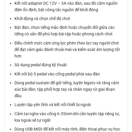
Kết nối adapter DC 12V – 3A vào đàn, sau đó cắm nguồn
điện ổn định, bật công tắc nguồn để khởi động
Khởi động và chọn chế độ chơi
Bật đàn, chọn tiếng mặc định hoặc chuyển đổi giữa các
tiếng có sẵn để phù hợp bài tập hoặc phong cách chơi
Điều chỉnh mức cảm ứng lực phím theo lực tay người chơi
để đạt cảm giác đánh thoải mái và kiểm soát âm lượng tốt
hơn
Sử dụng pedal đúng kỹ thuật
Kết nối bộ 3 pedal vào cổng pedal phía sau đàn
Dùng pedal sustain để giữ tiếng, luyện legato và tăng cảm
xúc bài đàn, tập phối hợp tay và chân ngay từ giai đoạn
đầu
Luyện tập yên tĩnh và kết nối thiết bị ngoài
Cắm tai nghe vào cổng 6.35mm khi cần luyện tập riêng tư,
loa ngoài sẽ tự ngắt
Dùng USB-MIDI để kết nối máy tính, điện thoại phục vụ học