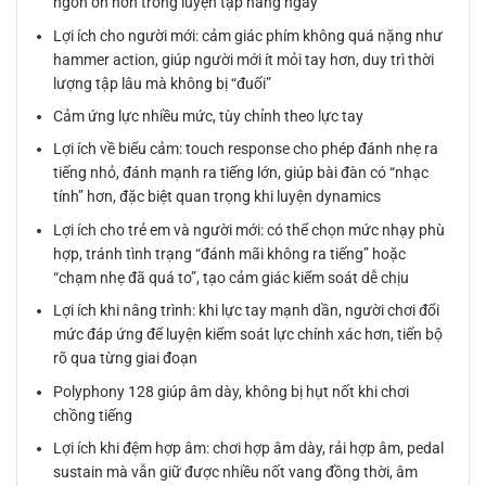
ngón ổn hơn trong luyện tập hàng ngày
Lợi ích cho người mới: cảm giác phím không quá nặng như
hammer action, giúp người mới ít mỏi tay hơn, duy trì thời
lượng tập lâu mà không bị “đuối”
Cảm ứng lực nhiều mức, tùy chỉnh theo lực tay
Lợi ích về biểu cảm: touch response cho phép đánh nhẹ ra
tiếng nhỏ, đánh mạnh ra tiếng lớn, giúp bài đàn có “nhạc
tính” hơn, đặc biệt quan trọng khi luyện dynamics
Lợi ích cho trẻ em và người mới: có thể chọn mức nhạy phù
hợp, tránh tình trạng “đánh mãi không ra tiếng” hoặc
“chạm nhẹ đã quá to”, tạo cảm giác kiểm soát dễ chịu
Lợi ích khi nâng trình: khi lực tay mạnh dần, người chơi đổi
mức đáp ứng để luyện kiểm soát lực chính xác hơn, tiến bộ
rõ qua từng giai đoạn
Polyphony 128 giúp âm dày, không bị hụt nốt khi chơi
chồng tiếng
Lợi ích khi đệm hợp âm: chơi hợp âm dày, rải hợp âm, pedal
sustain mà vẫn giữ được nhiều nốt vang đồng thời, âm