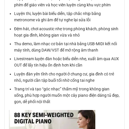
phím để giáo viên và học viên luyện cùng khu vực phím
Luyện thi, luyện bài biểu diễn, tập chắc nhịp bằng
metronome và ghi âm để tự nghe lại sửa lỗi
Đệm hát, chơi acoustic nhẹ trong phòng khách, phòng sinh
hoạt gia đình, không gian vừa và nhỏ
Thu demo, làm nhạc cơ bản tại nhà bằng USB-MIDI kết nối
máy tính, dùng DAW/VST để mở rộng âm thanh
Livestream luyện đàn hoặc biểu diễn nhẹ, xuất âm qua AUX
OUT để lấy tín hiệu ổn định hơn khi cần
Luyện đàn yên tĩnh cho người ở chung cư, gia đình có trẻ
nhỏ, người cần tập buổi tối nhờ cổng tai nghe
Trang trí và tạo “góc nhạc” thẩm mỹ trong không gian
sống, phù hợp người muốn một cây piano điện dáng tủ đẹp,
gọn, dễ phối nội thất