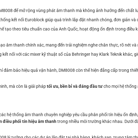
bị DM8008 để mở rộng vùng phát âm thanh mà không ảnh hưởng đến chất l
thống kết nối Euroblock giúp quá trình lắp đặt nhanh chóng, đơn giản và
 tạo theo tiêu chuẩn cao của Anh Quốc, hoạt động ổn định trong điều ki
 tạo âm thanh chính xác, mang đến trải nghiệm nghe chân thực, rõ nét v
ết nối với các mixer kỹ thuật số của Behringer hay Klark Teknik khác, 
ỉ đảm bảo hiệu quả vận hành, DM8008 còn thể hiện đẳng cấp trong thiết
inh, mà còn là giải pháp
tối ưu, bền bỉ và đáng đầu tư
cho mọi hệ thống
các hệ thống âm thanh chuyên nghiệp yêu cầu phân phối tín hiệu ổn định
m điều phối tín hiệu âm thanh
trong nhiều môi trường khác nhau. Dưới đ
8 lý tưởng cho các dự án lắp đặt tại nhà hàng, khách sạn, trung tâm th