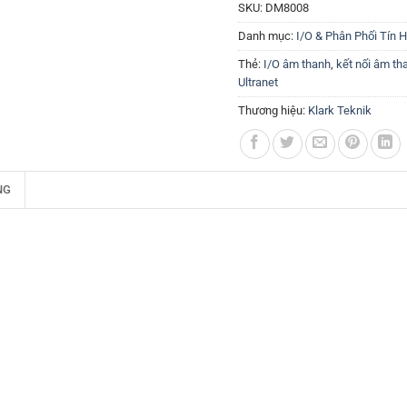
SKU:
DM8008
Danh mục:
I/O & Phân Phối Tín H
Thẻ:
I/O âm thanh
,
kết nối âm th
Ultranet
Thương hiệu:
Klark Teknik
NG