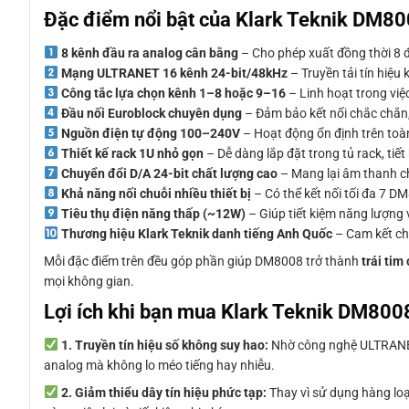
Đặc điểm nổi bật của Klark Teknik DM8
8 kênh đầu ra analog cân bằng
– Cho phép xuất đồng thời 8 đ
Mạng ULTRANET 16 kênh 24-bit/48kHz
– Truyền tải tín hiệu
Công tắc lựa chọn kênh 1–8 hoặc 9–16
– Linh hoạt trong việ
Đầu nối Euroblock chuyên dụng
– Đảm bảo kết nối chắc chắn,
Nguồn điện tự động 100–240V
– Hoạt động ổn định trên toàn
Thiết kế rack 1U nhỏ gọn
– Dễ dàng lắp đặt trong tủ rack, tiế
Chuyển đổi D/A 24-bit chất lượng cao
– Mang lại âm thanh chí
Khả năng nối chuỗi nhiều thiết bị
– Có thể kết nối tối đa 7 
Tiêu thụ điện năng thấp (~12W)
– Giúp tiết kiệm năng lượng 
Thương hiệu Klark Teknik danh tiếng Anh Quốc
– Cam kết chấ
Mỗi đặc điểm trên đều góp phần giúp DM8008 trở thành
trái ti
mọi không gian.
Lợi ích khi bạn mua Klark Teknik DM800
1. Truyền tín hiệu số không suy hao:
Nhờ công nghệ ULTRANET 
analog mà không lo méo tiếng hay nhiễu.
2. Giảm thiểu dây tín hiệu phức tạp:
Thay vì sử dụng hàng loạ