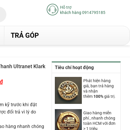
Hỗ trợ
khách hàng 0914795185
TRẢ GÓP
anh Ultranet Klark
Tiêu chí hoạt động
₫
Giá
Phát hiện hàng
hiện
giả, bạn trả hàng
tại
và nhận
là:
thêm
100%
giá trị.
10.160.000₫.
m kỹ trước khi đặt
 đổi trả vì lý do
Giao hàng miễn
phí , nhanh chóng
toàn HCM với đơn
iao hàng nhanh chóng
> 1 triệu