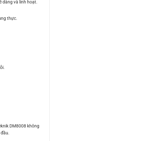
 dàng và linh hoạt.
ung thực.
ỗi.
Teknik DM8008 không
 đầu.