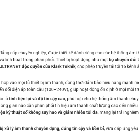
ẳng cấp chuyên nghiệp, được thiết kế dành riêng cho các hệ thống âm th
t và linh hoạt trong phân phối. Thiết bị hoạt động như một
bộ chuyển đổi t
ULTRANET độc quyền của Klark Teknik
, cho phép truyền tải tới 16 kênh
 hợp vào mọi tủ thiết bị âm thanh, đồng thời đảm bảo hiệu năng mạnh mẽ 
n đổi điện áp toàn cầu (100–240V), giúp hoạt động ổn định ở mọi môi t
còn ở
tính tiện lợi và độ tin cậy cao
, phù hợp cho hệ thống âm thanh chuy
 không gian nào cần phân phối tín hiệu âm thanh chất lượng cao đến nhiều
hiệu kỹ thuật số không suy hao và giảm nhiễu tối đa
, mang lại trải nghiệ
 bị xử lý âm thanh chuyên dụng, đáng tin cậy và bền bỉ
, vừa đáp ứng yêu