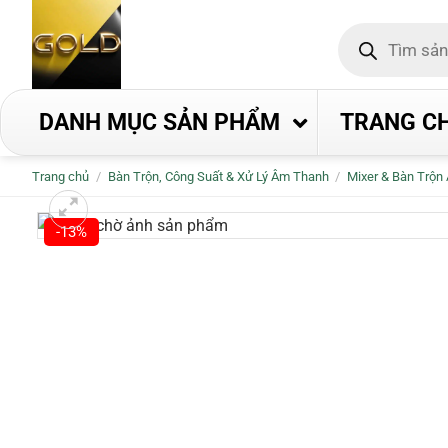
Bỏ
Tìm
qua
kiếm
nội
sản
phẩm
dung
DANH MỤC SẢN PHẨM
TRANG C
Trang chủ
/
Bàn Trộn, Công Suất & Xử Lý Âm Thanh
/
Mixer & Bàn Trộn
-13%