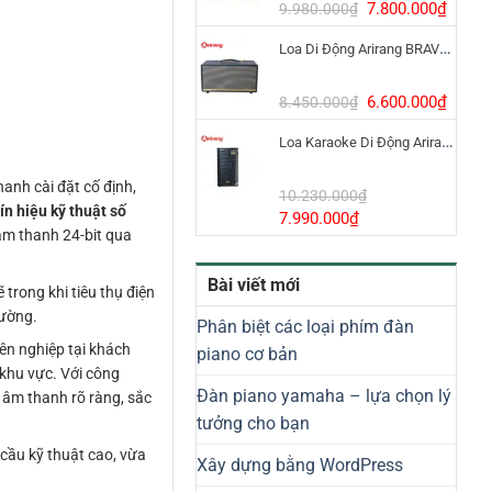
8.800.000₫.
Giá
Giá
7.800.000
₫
9.980.000
₫
gốc
hiện
Loa Di Động Arirang BRAVO 8 800W Có Micro
là:
tại
9.980.000₫.
là:
7.800
Giá
Giá
6.600.000
₫
8.450.000
₫
gốc
hiện
Loa Karaoke Di Động Arirang EDGE-X Model I
là:
tại
8.450.000₫.
là:
anh cài đặt cố định,
6.600
10.230.000
₫
ín hiệu kỹ thuật số
Giá
Giá
7.990.000
₫
 âm thanh 24-bit qua
gốc
hiện
là:
tại
Bài viết mới
10.230.000₫.
là:
trong khi tiêu thụ điện
7.990.000₫.
rường.
Phân biệt các loại phím đàn
ên nghiệp tại khách
piano cơ bản
 khu vực. Với công
Đàn piano yamaha – lựa chọn lý
m âm thanh rõ ràng, sắc
tưởng cho bạn
 cầu kỹ thuật cao, vừa
Xây dựng bằng WordPress