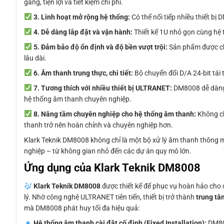
gàng, tiện lợi và tiết kiệm chi phí.
3. Linh hoạt mở rộng hệ thống:
Có thể nối tiếp nhiều thiết 
4. Dễ dàng lắp đặt và vận hành:
Thiết kế 1U nhỏ gọn cùng hệ 
5. Đảm bảo độ ổn định và độ bền vượt trội:
Sản phẩm được chế
lâu dài.
6. Âm thanh trung thực, chi tiết:
Bộ chuyển đổi D/A 24-bit tái
7. Tương thích với nhiều thiết bị ULTRANET:
DM8008 dễ dàng k
hệ thống âm thanh chuyên nghiệp.
8. Nâng tầm chuyên nghiệp cho hệ thống âm thanh:
Không ch
thanh trở nên hoàn chỉnh và chuyên nghiệp hơn.
Klark Teknik DM8008 không chỉ là một bộ xử lý âm thanh thông m
nghiệp – từ không gian nhỏ đến các dự án quy mô lớn.
Ứng dụng của Klark Teknik DM8008
Klark Teknik DM8008
được thiết kế để phục vụ hoàn hảo cho 
lý. Nhờ công nghệ ULTRANET tiên tiến, thiết bị trở thành
trung tâ
mà DM8008 phát huy tối đa hiệu quả:
Hệ thống âm thanh cài đặt cố định (Fixed Installation):
DM800