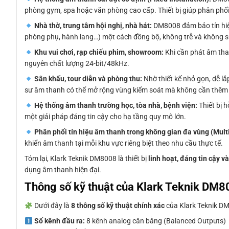
phòng gym, spa hoặc văn phòng cao cấp. Thiết bị giúp phân phối
Nhà thờ, trung tâm hội nghị, nhà hát:
DM8008 đảm bảo tín hiệu
phòng phụ, hành lang…) một cách đồng bộ, không trễ và không s
Khu vui chơi, rạp chiếu phim, showroom:
Khi cần phát âm than
nguyên chất lượng 24-bit/48kHz.
Sân khấu, tour diễn và phòng thu:
Nhờ thiết kế nhỏ gọn, dễ l
sư âm thanh có thể mở rộng vùng kiểm soát mà không cần thêm t
Hệ thống âm thanh trường học, tòa nhà, bệnh viện:
Thiết bị 
một giải pháp đáng tin cậy cho hạ tầng quy mô lớn.
Phân phối tín hiệu âm thanh trong không gian đa vùng (Mul
khiển âm thanh tại mỗi khu vực riêng biệt theo nhu cầu thực tế.
Tóm lại, Klark Teknik DM8008 là thiết bị
linh hoạt, đáng tin cậy 
dụng âm thanh hiện đại.
Thông số kỹ thuật của Klark Teknik DM
Dưới đây là
8 thông số kỹ thuật chính xác
của Klark Teknik DM80
Số kênh đầu ra:
8 kênh analog cân bằng (Balanced Outputs)