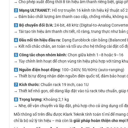
→ Cho phép xuất đồng thời 8 tín hiệu âm thanh riêng biệt, giúp 
Mạng ULTRANET:
Hỗ trợ truyền 16 kênh tín hiệu kỹ thuật số
→ Đảm bảo chất lượng âm thanh cao cấp, chống nhiễu, không suy h
Bộ chuyển đổi D/A:
24-bit, 48 kHz (Digital-to-Analog Converte
→ Tái tạo tín hiệu âm thanh chi tiết, rõ ràng, trung thực như bả
Đầu nối tín hiệu đầu ra:
Dạng Euroblock cân bằng (Balanced 
→ Kết nối chắc chắn, an toàn và tối ưu cho hệ thống cài đặt cố địn
Công tắc chọn nhóm kênh:
Chọn giữa kênh 1–8 hoặc 9–16
→ Tùy chỉnh linh hoạt để chọn vùng tín hiệu phù hợp với từng khu
Nguồn điện hoạt động:
100–240V, 50/60Hz (auto-ranging)
→ Thiết bị tự động nhận diện nguồn điện quốc tế, đảm bảo hoạt 
Kích thước:
Chuẩn rack 19 inch, cao 1U
→ Thiết kế nhỏ gọn, dễ dàng lắp đặt vào tủ rack tiêu chuẩn, giúp 
Trọng lượng:
Khoảng 2,1 kg
→ Nhẹ, dễ vận chuyển và lắp đặt, phù hợp cho cả ứng dụng cố địn
Mỗi thông số trên đều được Klark Teknik tính toán tỉ mỉ để mang
chỉ là bộ xử lý tín hiệu – mà còn là
giải pháp hoàn thiện cho mọi