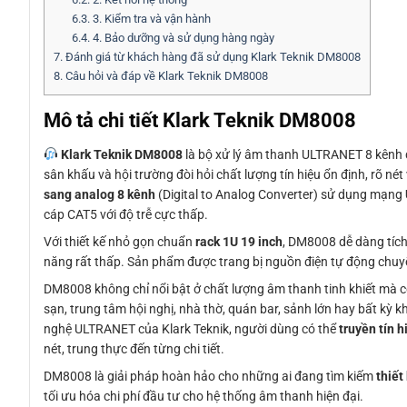
6.3.
3. Kiểm tra và vận hành
6.4.
4. Bảo dưỡng và sử dụng hàng ngày
7.
Đánh giá từ khách hàng đã sử dụng Klark Teknik DM8008
8.
Câu hỏi và đáp về Klark Teknik DM8008
Mô tả chi tiết Klark Teknik DM8008
Klark Teknik DM8008
là bộ xử lý âm thanh ULTRANET 8 kênh đ
sân khấu và hội trường đòi hỏi chất lượng tín hiệu ổn định, rõ né
sang analog 8 kênh
(Digital to Analog Converter) sử dụng mạng
cáp CAT5 với độ trễ cực thấp.
Với thiết kế nhỏ gọn chuẩn
rack 1U 19 inch
, DM8008 dễ dàng tích
năng rất thấp. Sản phẩm được trang bị nguồn điện tự động chuyể
DM8008 không chỉ nổi bật ở chất lượng âm thanh tinh khiết mà 
sạn, trung tâm hội nghị, nhà thờ, quán bar, sảnh lớn hay bất kỳ
nghệ ULTRANET của Klark Teknik, người dùng có thể
truyền tín 
nét, trung thực đến từng chi tiết.
DM8008 là giải pháp hoàn hảo cho những ai đang tìm kiếm
thiết
tối ưu hóa chi phí đầu tư cho hệ thống âm thanh hiện đại.