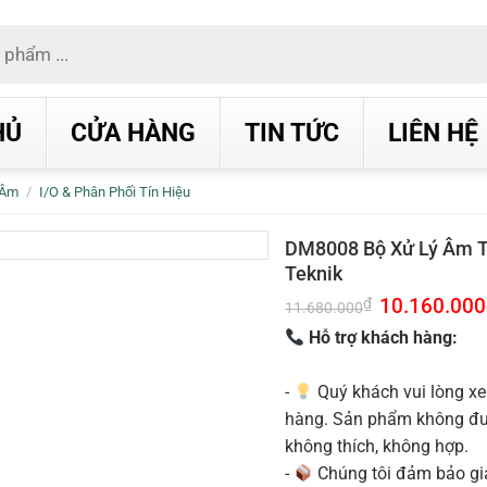
HỦ
CỬA HÀNG
TIN TỨC
LIÊN HỆ
 Âm
/
I/O & Phân Phối Tín Hiệu
DM8008 Bộ Xử Lý Âm Th
Teknik
Giá
10.160.000
₫
11.680.000
gốc
là:
Hỗ trợ khách hàng:
11.680.000₫.
-
Quý khách vui lòng xe
hàng. Sản phẩm không được
không thích, không hợp.
-
Chúng tôi đảm bảo g