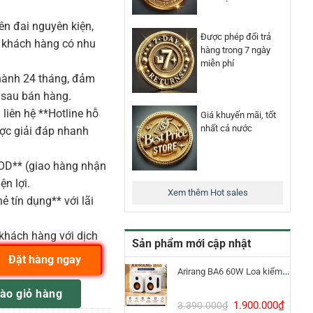
n đai nguyên kiện,
Được phép đổi trả
o khách hàng có nhu
hàng trong 7 ngày
miễn phí
ành 24 tháng, đảm
 sau bán hàng.
liên hệ **Hotline hỗ
Giá khuyến mãi, tốt
nhất cả nước
ược giải đáp nhanh
COD** (giao hàng nhận
ện lợi.
Xem thêm Hot sales
ẻ tín dụng** với lãi
khách hàng với dịch
Sản phẩm mới cập nhật
Đặt hàng ngay
Arirang BA6 60W Loa kiểm âm Bluetooth 5.3
tranet Klark Teknik số lượng
ào giỏ hàng
Giá
Giá
1.900.000
₫
3.390.000
₫