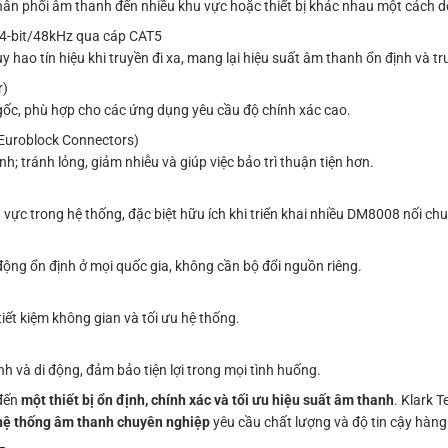
phân phối âm thanh đến nhiều khu vực hoặc thiết bị khác nhau một cách dễ
 24-bit/48kHz qua cáp CAT5
ao tín hiệu khi truyền đi xa, mang lại hiệu suất âm thanh ổn định và tr
r)
n gốc, phù hợp cho các ứng dụng yêu cầu độ chính xác cao.
Euroblock Connectors)
h; tránh lỏng, giảm nhiễu và giúp việc bảo trì thuận tiện hơn.
 vực trong hệ thống, đặc biệt hữu ích khi triển khai nhiều DM8008 nối chu
động ổn định ở mọi quốc gia, không cần bộ đổi nguồn riêng.
tiết kiệm không gian và tối ưu hệ thống.
h và di động, đảm bảo tiện lợi trong mọi tình huống.
 đến
một thiết bị ổn định, chính xác và tối ưu hiệu suất âm thanh
. Klark 
 hệ thống âm thanh chuyên nghiệp
yêu cầu chất lượng và độ tin cậy hàng