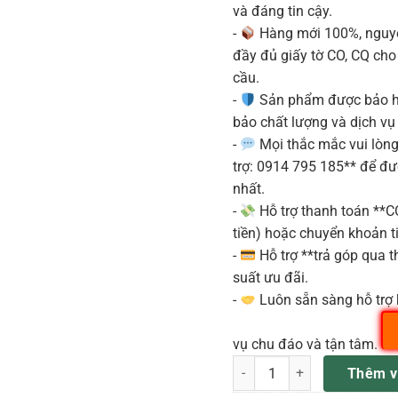
và đáng tin cậy.
-
Hàng mới 100%, nguyê
đầy đủ giấy tờ CO, CQ ch
cầu.
-
Sản phẩm được bảo h
bảo chất lượng và dịch vụ
-
Mọi thắc mắc vui lòng 
trợ: 0914 795 185** để đ
nhất.
-
Hỗ trợ thanh toán **
tiền) hoặc chuyển khoản ti
-
Hỗ trợ **trả góp qua th
suất ưu đãi.
-
Luôn sẵn sàng hỗ trợ 
vụ chu đáo và tận tâm.
DM8008 Bộ Xử Lý Âm Thanh Ul
Thêm v