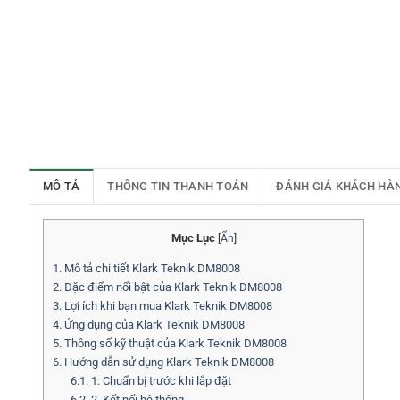
MÔ TẢ
THÔNG TIN THANH TOÁN
ĐÁNH GIÁ KHÁCH HÀ
Mục Lục
[
Ẩn
]
1.
Mô tả chi tiết Klark Teknik DM8008
2.
Đặc điểm nổi bật của Klark Teknik DM8008
3.
Lợi ích khi bạn mua Klark Teknik DM8008
4.
Ứng dụng của Klark Teknik DM8008
5.
Thông số kỹ thuật của Klark Teknik DM8008
6.
Hướng dẫn sử dụng Klark Teknik DM8008
6.1.
1. Chuẩn bị trước khi lắp đặt
6.2.
2. Kết nối hệ thống