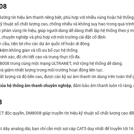
008
ường tín hiệu âm thanh riêng biệt, phù hợp với nhiều vùng hoặc hệ thống
 kỹ thuật số chất lượng cao, chống nhiễu và không suy hao trong quá trình
c phân vùng tín hiệu, giúp người dùng dễ dàng thiết lập hệ thống theo ý 
 chuyên nghiệp và phù hợp với môi trường cài đặt cố định.
 cầu, tiện lợi cho các dự án quốc tế hoặc di động.
t kiệm không gian và tối ưu bố cục hệ thống.
nh xác, độ chi tiết cao và trung thực tối đa.
DM8008 trong cùng một mạng ULTRANET, mở rộng hệ thống dễ dàng.
và giảm nhiệt lượng trong môi trường hoạt động liên tục.
t lượng và độ bền cao, được các kỹ sư âm thanh tin dùng trên toàn thế g
m của hệ thống âm thanh chuyên nghiệp
, đảm bảo âm thanh luôn rõ ràng,
8
độc quyền, DM8008 giúp truyền tín hiệu kỹ thuật số chất lượng cao đến 
t dây analog dài, bạn chỉ cần một sợi cáp CAT5 duy nhất để truyền tới 1