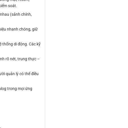
kiểm soát.
 nhau (sảnh chính,
hiệu nhanh chóng, giữ
ệ thống di động. Các kỹ
nh rõ nét, trung thực –
i quản lý có thể điều
nalog trong mọi ứng