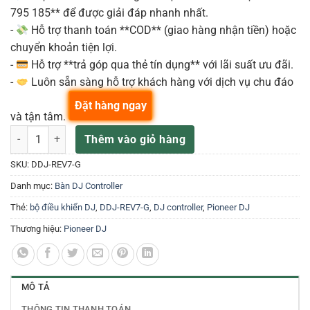
795 185** để được giải đáp nhanh nhất.
-
Hỗ trợ thanh toán **COD** (giao hàng nhận tiền) hoặc
chuyển khoản tiện lợi.
-
Hỗ trợ **trả góp qua thẻ tín dụng** với lãi suất ưu đãi.
-
Luôn sẵn sàng hỗ trợ khách hàng với dịch vụ chu đáo
Đặt hàng ngay
và tận tâm.
Controller DDJ-REV7 số lượng
Thêm vào giỏ hàng
SKU:
DDJ-REV7-G
Danh mục:
Bàn DJ Controller
Thẻ:
bộ điều khiển DJ
,
DDJ-REV7-G
,
DJ controller
,
Pioneer DJ
Thương hiệu:
Pioneer DJ
MÔ TẢ
THÔNG TIN THANH TOÁN