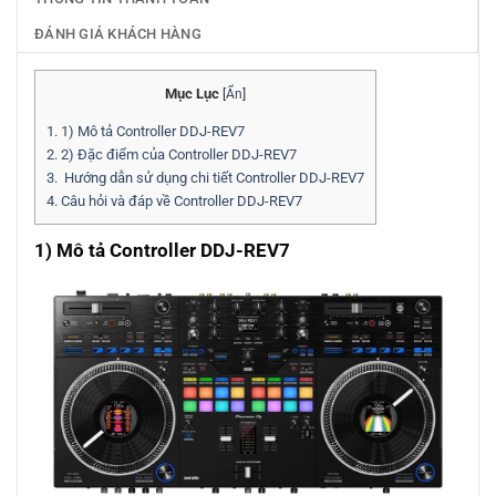
ĐÁNH GIÁ KHÁCH HÀNG
Mục Lục
[
Ẩn
]
1.
1) Mô tả Controller DDJ-REV7
2.
2) Đặc điểm của Controller DDJ-REV7
3.
Hướng dẫn sử dụng chi tiết Controller DDJ-REV7
4.
Câu hỏi và đáp về Controller DDJ-REV7
1) Mô tả Controller DDJ-REV7