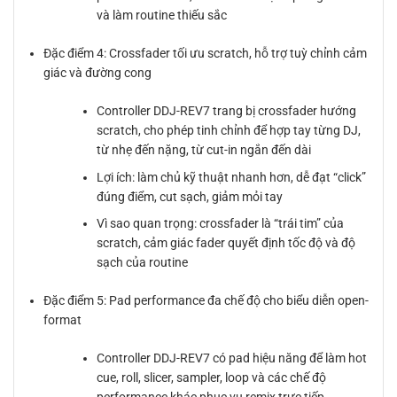
và làm routine thiếu sắc
Đặc điểm 4: Crossfader tối ưu scratch, hỗ trợ tuỳ chỉnh cảm
giác và đường cong
Controller DDJ-REV7 trang bị crossfader hướng
scratch, cho phép tinh chỉnh để hợp tay từng DJ,
từ nhẹ đến nặng, từ cut-in ngắn đến dài
Lợi ích: làm chủ kỹ thuật nhanh hơn, dễ đạt “click”
đúng điểm, cut sạch, giảm mỏi tay
Vì sao quan trọng: crossfader là “trái tim” của
scratch, cảm giác fader quyết định tốc độ và độ
sạch của routine
Đặc điểm 5: Pad performance đa chế độ cho biểu diễn open-
format
Controller DDJ-REV7 có pad hiệu năng để làm hot
cue, roll, slicer, sampler, loop và các chế độ
performance khác phục vụ remix trực tiếp