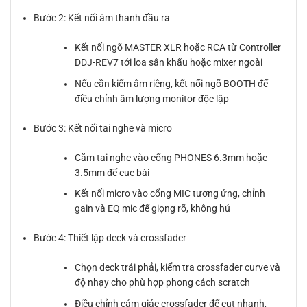
Bước 2: Kết nối âm thanh đầu ra
Kết nối ngõ MASTER XLR hoặc RCA từ Controller
DDJ-REV7 tới loa sân khấu hoặc mixer ngoài
Nếu cần kiểm âm riêng, kết nối ngõ BOOTH để
điều chỉnh âm lượng monitor độc lập
Bước 3: Kết nối tai nghe và micro
Cắm tai nghe vào cổng PHONES 6.3mm hoặc
3.5mm để cue bài
Kết nối micro vào cổng MIC tương ứng, chỉnh
gain và EQ mic để giọng rõ, không hú
Bước 4: Thiết lập deck và crossfader
Chọn deck trái phải, kiểm tra crossfader curve và
độ nhạy cho phù hợp phong cách scratch
Điều chỉnh cảm giác crossfader để cut nhanh,