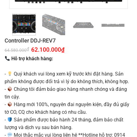
Controller DDJ-REV7
Giá
62.100.000
₫
Giá
₫
64.580.000
gốc
hiện
là:
tại
Hỗ trợ khách hàng:
64.580.000₫.
là:
62.100.000₫.
-
Quý khách vui lòng xem kỹ trước khi đặt hàng. Sản
phẩm không được đổi trả vì lý do không thích, không hợp.
-
Chúng tôi đảm bảo giao hàng nhanh chóng và đáng
tin cậy.
-
Hàng mới 100%, nguyên đai nguyên kiện, đầy đủ giấy
tờ CO, CQ cho khách hàng có nhu cầu.
-
Sản phẩm được bảo hành 24 tháng, đảm bảo chất
lượng và dịch vụ sau bán hàng.
-
Mọi thắc mắc vui lòng liên hệ **Hotline hỗ trợ: 0914