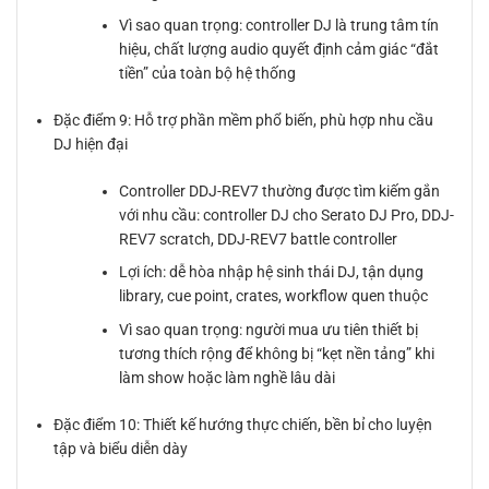
Vì sao quan trọng: controller DJ là trung tâm tín
hiệu, chất lượng audio quyết định cảm giác “đắt
tiền” của toàn bộ hệ thống
Đặc điểm 9: Hỗ trợ phần mềm phổ biến, phù hợp nhu cầu
DJ hiện đại
Controller DDJ-REV7 thường được tìm kiếm gắn
với nhu cầu: controller DJ cho Serato DJ Pro, DDJ-
REV7 scratch, DDJ-REV7 battle controller
Lợi ích: dễ hòa nhập hệ sinh thái DJ, tận dụng
library, cue point, crates, workflow quen thuộc
Vì sao quan trọng: người mua ưu tiên thiết bị
tương thích rộng để không bị “kẹt nền tảng” khi
làm show hoặc làm nghề lâu dài
Đặc điểm 10: Thiết kế hướng thực chiến, bền bỉ cho luyện
tập và biểu diễn dày