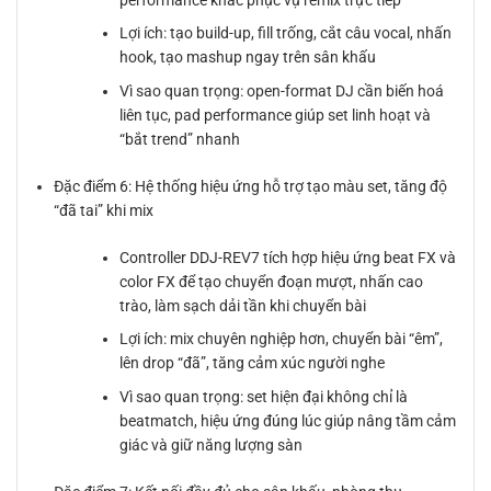
Lợi ích: tạo build-up, fill trống, cắt câu vocal, nhấn
hook, tạo mashup ngay trên sân khấu
Vì sao quan trọng: open-format DJ cần biến hoá
liên tục, pad performance giúp set linh hoạt và
“bắt trend” nhanh
Đặc điểm 6: Hệ thống hiệu ứng hỗ trợ tạo màu set, tăng độ
“đã tai” khi mix
Controller DDJ-REV7 tích hợp hiệu ứng beat FX và
color FX để tạo chuyển đoạn mượt, nhấn cao
trào, làm sạch dải tần khi chuyển bài
Lợi ích: mix chuyên nghiệp hơn, chuyển bài “êm”,
lên drop “đã”, tăng cảm xúc người nghe
Vì sao quan trọng: set hiện đại không chỉ là
beatmatch, hiệu ứng đúng lúc giúp nâng tầm cảm
giác và giữ năng lượng sàn