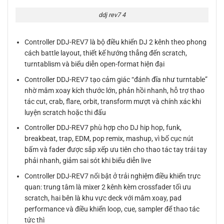
ddj rev7 4
Controller DDJ-REV7 là bộ điều khiển DJ 2 kênh theo phong
cách battle layout, thiết kế hướng thẳng đến scratch,
turntablism và biểu diễn open-format hiện đại
Controller DDJ-REV7 tạo cảm giác “đánh đĩa như turntable”
nhờ mâm xoay kích thước lớn, phản hồi nhanh, hỗ trợ thao
tác cut, crab, flare, orbit, transform mượt và chính xác khi
luyện scratch hoặc thi đấu
Controller DDJ-REV7 phù hợp cho DJ hip hop, funk,
breakbeat, trap, EDM, pop remix, mashup, vì bố cục nút
bấm và fader được sắp xếp ưu tiên cho thao tác tay trái tay
phải nhanh, giảm sai sót khi biểu diễn live
Controller DDJ-REV7 nổi bật ở trải nghiệm điều khiển trực
quan: trung tâm là mixer 2 kênh kèm crossfader tối ưu
scratch, hai bên là khu vực deck với mâm xoay, pad
performance và điều khiển loop, cue, sampler để thao tác
tức thì