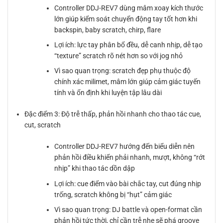
Controller DDJ-REV7 dùng mâm xoay kích thước
lớn giúp kiểm soát chuyển động tay tốt hơn khi
backspin, baby scratch, chirp, flare
Lợi ích: lực tay phân bổ đều, dễ canh nhịp, dễ tạo
“texture” scratch rõ nét hơn so với jog nhỏ
Vì sao quan trọng: scratch đẹp phụ thuộc độ
chính xác milimet, mâm lớn giúp cảm giác tuyến
tính và ổn định khi luyện tập lâu dài
Đặc điểm 3: Độ trễ thấp, phản hồi nhanh cho thao tác cue,
cut, scratch
Controller DDJ-REV7 hướng đến biểu diễn nên
phản hồi điều khiển phải nhanh, mượt, không “rớt
nhịp” khi thao tác dồn dập
Lợi ích: cue điểm vào bài chắc tay, cut đúng nhịp
trống, scratch không bị “hụt” cảm giác
Vì sao quan trọng: DJ battle và open-format cần
phản hồi tức thời, chỉ cần trễ nhẹ sẽ phá groove