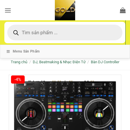
Bỏ
qua
nội
dung
Tìm
kiếm
sản
phẩm
Menu Sản Phẩm
Trang chủ
/
DJ, Beatmaking & Nhạc Điện Tử
/
Bàn DJ Controller
-4%