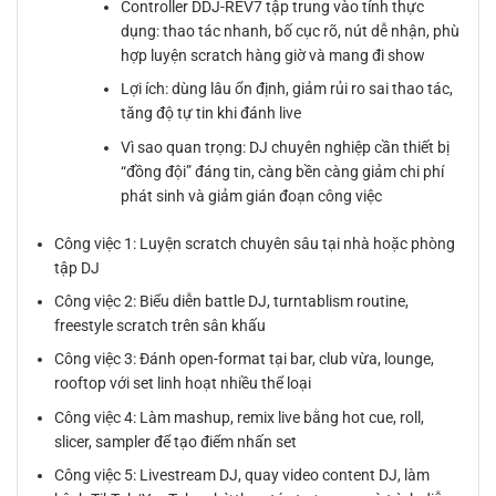
Controller DDJ-REV7 tập trung vào tính thực
dụng: thao tác nhanh, bố cục rõ, nút dễ nhận, phù
hợp luyện scratch hàng giờ và mang đi show
Lợi ích: dùng lâu ổn định, giảm rủi ro sai thao tác,
tăng độ tự tin khi đánh live
Vì sao quan trọng: DJ chuyên nghiệp cần thiết bị
“đồng đội” đáng tin, càng bền càng giảm chi phí
phát sinh và giảm gián đoạn công việc
Công việc 1: Luyện scratch chuyên sâu tại nhà hoặc phòng
tập DJ
Công việc 2: Biểu diễn battle DJ, turntablism routine,
freestyle scratch trên sân khấu
Công việc 3: Đánh open-format tại bar, club vừa, lounge,
rooftop với set linh hoạt nhiều thể loại
Công việc 4: Làm mashup, remix live bằng hot cue, roll,
slicer, sampler để tạo điểm nhấn set
Công việc 5: Livestream DJ, quay video content DJ, làm