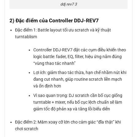
ddj rev7 3
2) Đặc điểm của Controller DDJ-REV7
Đặc điểm 1: Battle layout tối ưu scratch và kỹ thuật
turntablism
Controller DDJ-REV7 đặt các cụm điều khiển theo
logic battle: fader, EQ, filter, hiệu ứng nằm đúng
“vùng thao tác nhanh”
Lợi ích: giảm thao tác thừa, hạn chế nhầm nút khi
đang cut nhanh, giúp routine scratch liền mạch
và ổn định hơn
Vì sao quan trọng: DJ scratch cần bố cục giống
turntable + mixer, nếu bố cục lệch chuẩn sẽ làm
giảm tốc độ phản xạ và tăng lỗi biểu diễn
Đặc điểm 2: Mâm xoay cỡ lớn cho cảm giác “đĩa thật” khi
chơi scratch