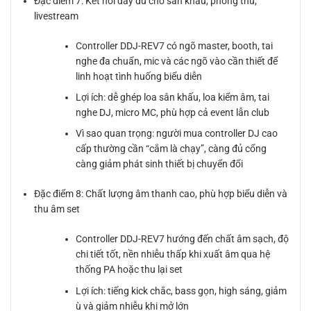
Đặc điểm 7: Kết nối đầy đủ cho sân khấu, phòng thu,
livestream
Controller DDJ-REV7 có ngõ master, booth, tai
nghe đa chuẩn, mic và các ngõ vào cần thiết để
linh hoạt tình huống biểu diễn
Lợi ích: dễ ghép loa sân khấu, loa kiểm âm, tai
nghe DJ, micro MC, phù hợp cả event lẫn club
Vì sao quan trọng: người mua controller DJ cao
cấp thường cần “cắm là chạy”, càng đủ cổng
càng giảm phát sinh thiết bị chuyển đổi
Đặc điểm 8: Chất lượng âm thanh cao, phù hợp biểu diễn và
thu âm set
Controller DDJ-REV7 hướng đến chất âm sạch, độ
chi tiết tốt, nền nhiễu thấp khi xuất âm qua hệ
thống PA hoặc thu lại set
Lợi ích: tiếng kick chắc, bass gọn, high sáng, giảm
ù và giảm nhiễu khi mở lớn