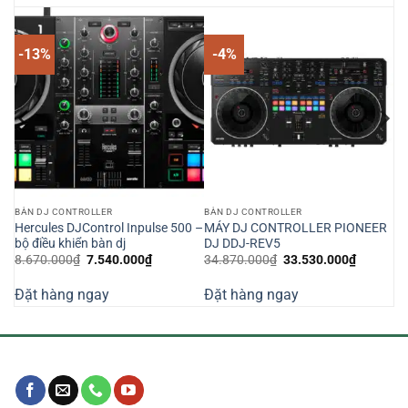
-13%
-4%
BÀN DJ CONTROLLER
BÀN DJ CONTROLLER
ER
Hercules DJControl Inpulse 500 –
MÁY DJ CONTROLLER PIONEER
bộ điều khiển bàn dj
DJ DDJ-REV5
Giá
Giá
Giá
Giá
8.670.000
₫
7.540.000
₫
34.870.000
₫
33.530.000
₫
gốc
hiện
gốc
hiện
là:
tại
là:
tại
Đặt hàng ngay
Đặt hàng ngay
8.670.000₫.
là:
34.870.000₫.
là:
000₫.
7.540.000₫.
33.530.0