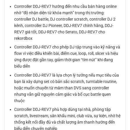
Controller DDJ-REV7 hướng đến nhu cầu bán hàng online
nhờ “độ nhận diện từ khóa mạnh” trong thị trường:
controller DJ battle, DJ controller scratch, controller DJ 2
kênh, controller DJ Pioneer, DDJ-REV7 chính hãng, DDJ-
REV7 giá tốt, DDJ-REV7 cho Serato, DDJ-REV7 cho
rekordbox
Controller DDJ-REV7 cho phép DJ tập trung vào kỹ năng và
flow vì việc điều khiển bài, điểm cue, loop, roll, slicer và hiệu
ứng được đặt gần tay, giảm thời gian “tìm nút” khi đang
biểu diễn
Controller DDJ-REV7 là lựa chọn lý tưởng nếu mục tiêu của
bạn là xây dựng set có bản sắc scratch, turntable routine,
hoặc muốn chuyển từ mâm than DVS sang controller
nhưng vẫn giữ nguyên cảm giác và bố cục battle quen
thuộc
Controller DDJ-REV7 phù hợp dùng tại nhà, phòng tập
scratch, livestream, sân khấu mini, club vừa, sự kiện, nhờ hệ
thống kết nối đầy đủ và chất lượng âm thanh hướng đến
biểu diễn chuyên nghiệp