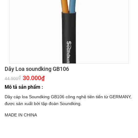
Dây Loa soundking GB106
Giá
30.000
₫
Giá
₫
44.500
gốc
hiện
là:
tại
Mô tả sản phẩm :
44.500₫.
là:
30.000₫.
Dây cáp loa Soundking GB106 công nghệ tiên tiến từ GERMANY,
được sản xuất bởi tập đoàn Soundking.
MADE IN CHINA