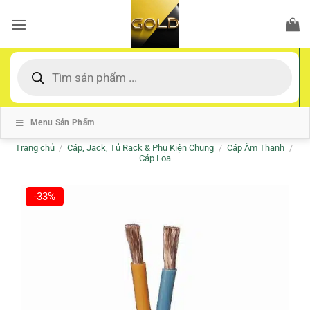
Bỏ
qua
nội
dung
Tìm
kiếm
sản
phẩm
Menu Sản Phẩm
Trang chủ
/
Cáp, Jack, Tủ Rack & Phụ Kiện Chung
/
Cáp Âm Thanh
/
Cáp Loa
-33%