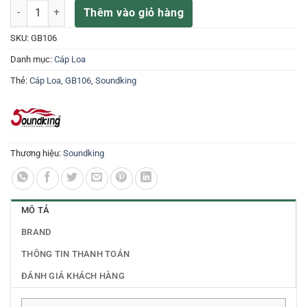
Dây Loa soundking GB106 số lượng
Thêm vào giỏ hàng
SKU:
GB106
Danh mục:
Cáp Loa
Thẻ:
Cáp Loa
,
GB106
,
Soundking
Thương hiệu:
Soundking
MÔ TẢ
BRAND
THÔNG TIN THANH TOÁN
ĐÁNH GIÁ KHÁCH HÀNG