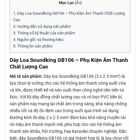
Mục Lục
[
Ẩn
]
1.
Dây Loa Soundking GB106 – Phụ Kiện Âm Thanh Chất Lượng
Cao
2.
Hướng dẫn sử dụng sản phẩm:
3.
Thông số kỹ thuật của sản phẩm:
4.
Nguồn gốc và thương hiệu:
5.
Thông tin sản phẩm:
Dây Loa Soundking GB106 – Phụ Kiện Âm Thanh
Chất Lượng Cao
Mô tả sản phẩm:
Dây loa Soundking GB106 (2 x 2.5 mm²) là
lựa chọn lý tưởng cho các hệ thống âm thanh công suất vừa
và lớn, được thiết kế và sản xuất theo công nghệ tiên tiến từ
Đức. Với lõi dây đồng chất lượng cao và vỏ bọc PVC bền bỉ,
sản phẩm này mang lại chất âm trong sáng, khả năng chống
nhiễu tốt và độ ổn định cao trong suốt quá trình sử dụng.
Đường kính lõi dây 2 x 2.5 mm² đảm bảo khả năng truyền tải
tín hiệu âm thanh mạnh mẽ, phù hợp cho các hệ thống âm
thanh sân khấu, hội trường, hay karaoke chuyên nghiệp. Đặc
biệt, dây Soundking GB106 có giá thành hợp lý, là lựa chọn tốt