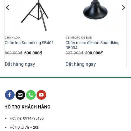
CHÂN LOA
ĐẾ MICRO ĐỂ BÀN
Chân micro để bàn Soundking
Chân loa Soundking SB401
DE034
Giá
Giá
Giá
Giá
800.000
₫
630.000
₫
327.000
₫
300.000
₫
gốc
hiện
gốc
hiện
là:
tại
là:
tại
Đặt hàng ngay
Đặt hàng ngay
800.000₫.
là:
327.000₫.
là:
630.000₫.
300.000₫.
HỖ TRỢ KHÁCH HÀNG
Hotline: 0914795185
Hỗ trợ từ 7h -- 20h