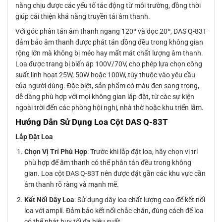
năng chịu được các yếu tố tác động từ môi trường, đồng thời
giúp cải thiện khả năng truyền tải âm thanh.
Với góc phân tán âm thanh ngang 120º và dọc 20º, DAS Q-83T
đảm bảo âm thanh được phát tán đồng đều trong không gian
rộng lớn mà không bị méo hay mất mát chất lượng âm thanh.
Loa được trang bị biến áp 100V/70V, cho phép lựa chọn công
suất linh hoạt 25W, 50W hoặc 100W, tùy thuộc vào yêu cầu
của người dùng. Đặc biệt, sản phẩm có màu đen sang trọng,
dễ dàng phù hợp với mọi không gian lắp đặt, từ các sự kiện
ngoài trời đến các phòng hội nghị, nhà thờ hoặc khu triển lãm.
Hướng Dẫn Sử Dụng Loa Cột DAS Q-83T
Lắp Đặt Loa
Chọn Vị Trí Phù Hợp
: Trước khi lắp đặt loa, hãy chọn vị trí
phù hợp để âm thanh có thể phân tán đều trong không
gian. Loa cột DAS Q-83T nên được đặt gần các khu vực cần
âm thanh rõ ràng và mạnh mẽ.
Kết Nối Dây Loa
: Sử dụng dây loa chất lượng cao để kết nối
loa với ampli. Đảm bảo kết nối chắc chắn, đúng cách để loa
có thể phát huy tối đa hiệu suất.