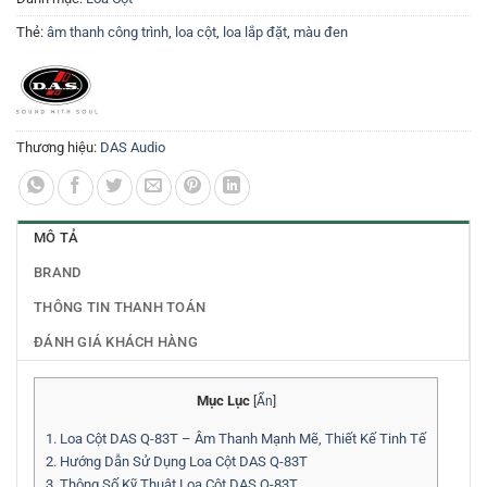
Thẻ:
âm thanh công trình
,
loa cột
,
loa lắp đặt
,
màu đen
Thương hiệu:
DAS Audio
MÔ TẢ
BRAND
THÔNG TIN THANH TOÁN
ĐÁNH GIÁ KHÁCH HÀNG
Mục Lục
[
Ẩn
]
1.
Loa Cột DAS Q-83T – Âm Thanh Mạnh Mẽ, Thiết Kế Tinh Tế
2.
Hướng Dẫn Sử Dụng Loa Cột DAS Q-83T
3.
Thông Số Kỹ Thuật Loa Cột DAS Q-83T