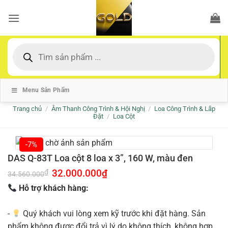
Bỏ
qua
nội
dung
Tìm
kiếm
sản
phẩm
Menu Sản Phẩm
Trang chủ
/
Âm Thanh Công Trình & Hội Nghị
/
Loa Công Trình & Lắp
Đặt
/
Loa Cột
-7%
DAS Q-83T Loa cột 8 loa x 3”, 160 W, màu đen
Giá
32.000.000
₫
Giá
₫
34.560.000
gốc
hiện
là:
tại
Hỗ trợ khách hàng:
34.560.000₫.
là:
32.000.000₫.
-
Quý khách vui lòng xem kỹ trước khi đặt hàng. Sản
phẩm không được đổi trả vì lý do không thích, không hợp.