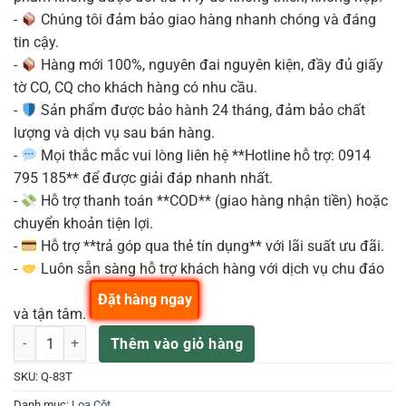
-
Chúng tôi đảm bảo giao hàng nhanh chóng và đáng
tin cậy.
-
Hàng mới 100%, nguyên đai nguyên kiện, đầy đủ giấy
tờ CO, CQ cho khách hàng có nhu cầu.
-
Sản phẩm được bảo hành 24 tháng, đảm bảo chất
lượng và dịch vụ sau bán hàng.
-
Mọi thắc mắc vui lòng liên hệ **Hotline hỗ trợ: 0914
795 185** để được giải đáp nhanh nhất.
-
Hỗ trợ thanh toán **COD** (giao hàng nhận tiền) hoặc
chuyển khoản tiện lợi.
-
Hỗ trợ **trả góp qua thẻ tín dụng** với lãi suất ưu đãi.
-
Luôn sẵn sàng hỗ trợ khách hàng với dịch vụ chu đáo
Đặt hàng ngay
và tận tâm.
DAS Q-83T Loa cột 8 loa x 3”, 160 W, màu đen số lượng
Thêm vào giỏ hàng
SKU:
Q-83T
Danh mục:
Loa Cột