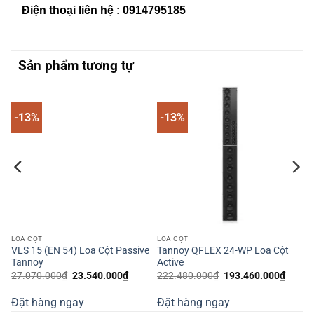
Điện thoại liên hệ : 0914795185
Sản phẩm tương tự
-13%
-13%
LOA CỘT
LOA CỘT
0
VLS 15 (EN 54) Loa Cột Passive
Tannoy QFLEX 24-WP Loa Cột
Tannoy
Active
Giá
Giá
Giá
Giá
27.070.000
₫
23.540.000
₫
222.480.000
₫
193.460.000
₫
n
gốc
hiện
gốc
hiện
là:
tại
là:
tại
Đặt hàng ngay
Đặt hàng ngay
27.070.000₫.
là:
222.480.000₫.
là:
000.000₫.
23.540.000₫.
193.4