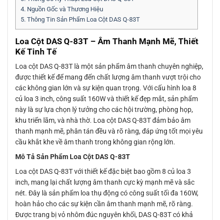
4.
Nguồn Gốc và Thương Hiệu
5.
Thông Tin Sản Phẩm Loa Cột DAS Q-83T
Loa Cột DAS Q-83T – Âm Thanh Mạnh Mẽ, Thiết
Kế Tinh Tế
Loa cột DAS Q-83T là một sản phẩm âm thanh chuyên nghiệp,
được thiết kế để mang đến chất lượng âm thanh vượt trội cho
các không gian lớn và sự kiện quan trọng. Với cấu hình loa 8
củ loa 3 inch, công suất 160W và thiết kế đẹp mắt, sản phẩm
này là sự lựa chọn lý tưởng cho các hội trường, phòng họp,
khu triển lãm, và nhà thờ. Loa cột DAS Q-83T đảm bảo âm
thanh mạnh mẽ, phân tán đều và rõ ràng, đáp ứng tốt mọi yêu
cầu khắt khe về âm thanh trong không gian rộng lớn.
Mô Tả Sản Phẩm Loa Cột DAS Q-83T
Loa cột DAS Q-83T với thiết kế đặc biệt bao gồm 8 củ loa 3
inch, mang lại chất lượng âm thanh cực kỳ mạnh mẽ và sắc
nét. Đây là sản phẩm loa thụ động có công suất tối đa 160W,
hoàn hảo cho các sự kiện cần âm thanh mạnh mẽ, rõ ràng.
Được trang bị vỏ nhôm đúc nguyên khối, DAS Q-83T có khả