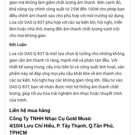
gian mà không làm giảm chất lượng âm thanh. Bên cạnh đó,
khả năng tùy chỉnh công suất từ 25W đến 100W cho phép bạn
điều chỉnh âm thanh sao cho phù hợp với môi trường sử dụng.
Loa cột DAS Q-83T phù hợp với các sự kiện lớn, hội nghị, triển
lãm hoặc nhà thờ, mang đến âm thanh chất lượng vượt trội
cho mọi không gian.
Kết Luận
Loa cột DAS Q-83T là một lựa chọn lý tưởng cho những không
gian cần âm thanh rõ ràng, mạnh mẽ và phân tán đều. Với
thiết kế sang trọng, cấu trúc bền bỉ và công suất linh hoạt, sản
phẩm này sẽ đáp ứng mọi yêu cầu khắt khe về âm thanh cho
các sự kiện, hội nghị hay các không gian rộng lớn. Đầu tư vào
DAS Q-83T, bạn sẽ nhận được một hệ thống âm thanh chất
lượng, giúp tối ưu hóa trải nghiệm âm nhạc hoặc thuyết trình
của mình.
Liên hệ mua hàng
Công Ty TNHH Nhạc Cụ Gold Music
4/10/4 L
ưu Chí Hiếu, P. Tây Thạnh
, Q.Tân Phú,
TPHCM