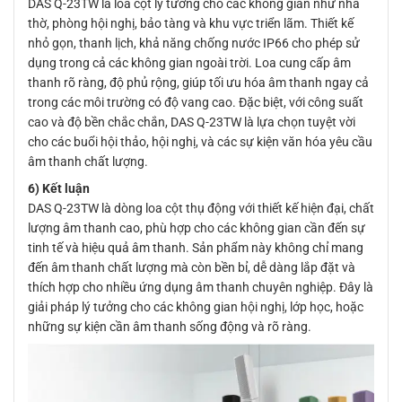
DAS Q-23TW là loa cột lý tưởng cho các không gian như nhà
thờ, phòng hội nghị, bảo tàng và khu vực triển lãm. Thiết kế
nhỏ gọn, thanh lịch, khả năng chống nước IP66 cho phép sử
dụng trong cả các không gian ngoài trời. Loa cung cấp âm
thanh rõ ràng, độ phủ rộng, giúp tối ưu hóa âm thanh ngay cả
trong các môi trường có độ vang cao. Đặc biệt, với công suất
cao và độ bền chắc chắn, DAS Q-23TW là lựa chọn tuyệt vời
cho các buổi hội thảo, hội nghị, và các sự kiện văn hóa yêu cầu
âm thanh chất lượng.
6) Kết luận
DAS Q-23TW là dòng loa cột thụ động với thiết kế hiện đại, chất
lượng âm thanh cao, phù hợp cho các không gian cần đến sự
tinh tế và hiệu quả âm thanh. Sản phẩm này không chỉ mang
đến âm thanh chất lượng mà còn bền bỉ, dễ dàng lắp đặt và
thích hợp cho nhiều ứng dụng âm thanh chuyên nghiệp. Đây là
giải pháp lý tưởng cho các không gian hội nghị, lớp học, hoặc
những sự kiện cần âm thanh sống động và rõ ràng.