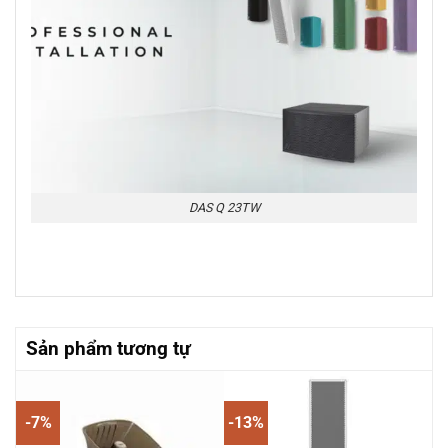
DAS Q 23TW
Sản phẩm tương tự
-7%
-13%