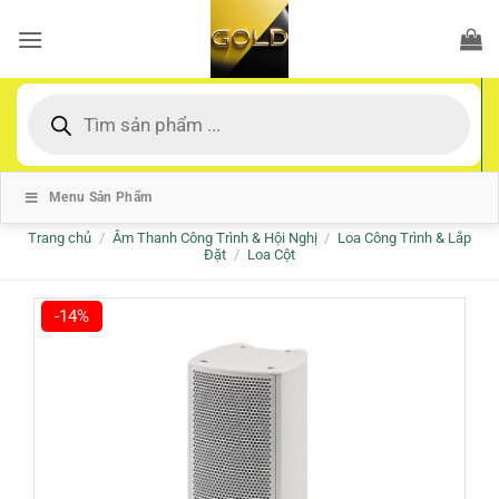
Bỏ
qua
nội
dung
Tìm
kiếm
sản
phẩm
Menu Sản Phẩm
Trang chủ
/
Âm Thanh Công Trình & Hội Nghị
/
Loa Công Trình & Lắp
Đặt
/
Loa Cột
-14%