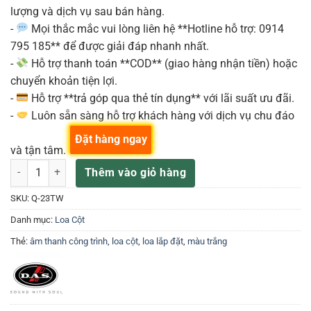
lượng và dịch vụ sau bán hàng.
-
Mọi thắc mắc vui lòng liên hệ **Hotline hỗ trợ: 0914
795 185** để được giải đáp nhanh nhất.
-
Hỗ trợ thanh toán **COD** (giao hàng nhận tiền) hoặc
chuyển khoản tiện lợi.
-
Hỗ trợ **trả góp qua thẻ tín dụng** với lãi suất ưu đãi.
-
Luôn sẵn sàng hỗ trợ khách hàng với dịch vụ chu đáo
Đặt hàng ngay
và tận tâm.
DAS Q-23TW Loa cột 2 loa x 3”, 40 W, màu trắng số lượng
Thêm vào giỏ hàng
SKU:
Q-23TW
Danh mục:
Loa Cột
Thẻ:
âm thanh công trình
,
loa cột
,
loa lắp đặt
,
màu trắng