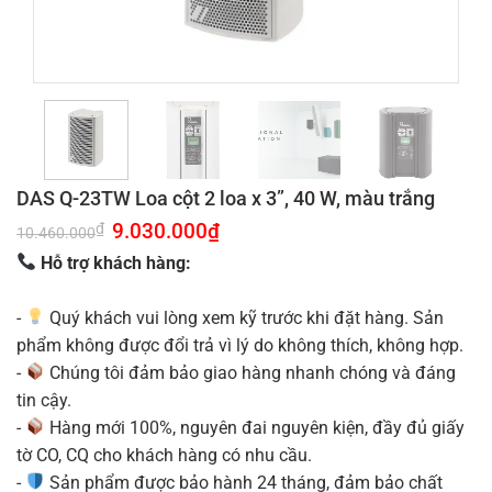
DAS Q-23TW Loa cột 2 loa x 3”, 40 W, màu trắng
Giá
9.030.000
₫
Giá
₫
10.460.000
gốc
hiện
là:
tại
Hỗ trợ khách hàng:
10.460.000₫.
là:
9.030.000₫.
-
Quý khách vui lòng xem kỹ trước khi đặt hàng. Sản
phẩm không được đổi trả vì lý do không thích, không hợp.
-
Chúng tôi đảm bảo giao hàng nhanh chóng và đáng
tin cậy.
-
Hàng mới 100%, nguyên đai nguyên kiện, đầy đủ giấy
tờ CO, CQ cho khách hàng có nhu cầu.
-
Sản phẩm được bảo hành 24 tháng, đảm bảo chất