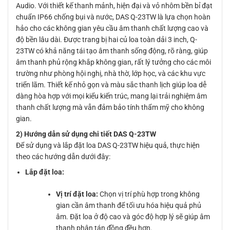
Audio. Với thiết kế thanh mảnh, hiện đại và vỏ nhôm bền bỉ đạt
chuẩn IP66 chống bụi và nước, DAS Q-23TW là lựa chọn hoàn
hảo cho các không gian yêu cầu âm thanh chất lượng cao và
độ bền lâu dài. Được trang bị hai củ loa toàn dải 3 inch, Q-
23TW có khả năng tái tạo âm thanh sống động, rõ ràng, giúp
âm thanh phủ rộng khắp không gian, rất lý tưởng cho các môi
trường như phòng hội nghị, nhà thờ, lớp học, và các khu vực
triển lãm. Thiết kế nhỏ gọn và màu sắc thanh lịch giúp loa dễ
dàng hòa hợp với mọi kiểu kiến trúc, mang lại trải nghiệm âm
thanh chất lượng mà vẫn đảm bảo tính thẩm mỹ cho không
gian.
2) Hướng dẫn sử dụng chi tiết DAS Q-23TW
Để sử dụng và lắp đặt loa DAS Q-23TW hiệu quả, thực hiện
theo các hướng dẫn dưới đây:
Lắp đặt loa:
Vị trí đặt loa:
Chọn vị trí phù hợp trong không
gian cần âm thanh để tối ưu hóa hiệu quả phủ
âm. Đặt loa ở độ cao và góc độ hợp lý sẽ giúp âm
thanh phân tán đồng đều hơn.