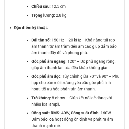
Chiều sâu:
12,5 cm
Trọng lượng:
2,8 kg
Đặc điểm kỹ thuật:
Dải tần số:
150 Hz – 20 kHz – Khả năng tái tạo
âm thanh từ âm trầm đến âm cao giúp đảm bảo
âm thanh đầy đủ và phong phú.
Góc phủ âm ngang:
120º – Độ phủ ngang rộng,
giúp âm thanh lan tỏa đều khắp không gian.
Góc phủ âm dọc:
Tùy chỉnh giữa 70º và 90º – Phù
hợp cho các môi trường yêu cầu góc phủ linh
hoạt, tối ưu hóa phân tán âm thanh.
Trở kháng:
8 ohms – Giúp kết nối dễ dàng với
nhiều loại ampli.
Công suất RMS:
40W,
Công suất đỉnh:
160W –
Đảm bảo loa hoạt động ổn định và phát ra âm
thanh mạnh mẽ.