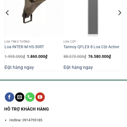
LOA TREO TƯỜNG
LOA CỘT
Loa INTER-M HS-30RT
Tannoy QFLEX 8 Loa Cột Active
Giá
Giá
Giá
Giá
1.995.000
₫
1.860.000
₫
88.070.000
₫
76.580.000
₫
gốc
hiện
gốc
hiện
là:
tại
là:
tại
Đặt hàng ngay
Đặt hàng ngay
1.995.000₫.
là:
88.070.000₫.
là:
000₫.
1.860.000₫.
76.580.0
HỖ TRỢ KHÁCH HÀNG
Hotline: 0914795185