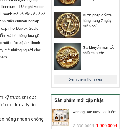
lennium III Upright Action
ời, mạnh mẽ và tốc độ để có
Được phép đổi trả
hàng trong 7 ngày
ình diễn chuyên nghiệp
miễn phí
o cấp như
Duplex Scale –
dẫn
,
và hệ thống búa gõ.
ấp một mức độ âm thanh
Giá khuyến mãi, tốt
say mê những người chơi
nhất cả nước
 năm.
Xem thêm Hot sales
m kỹ trước khi đặt
Sản phẩm mới cập nhật
 đổi trả vì lý do
Arirang BA6 60W Loa kiểm âm Bluetooth 5.3
iao hàng nhanh chóng
Giá
Giá
1.900.000
₫
3.390.000
₫