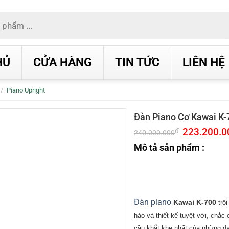
HỦ
CỬA HÀNG
TIN TỨC
LIÊN HỆ
/
Piano Upright
Đàn Piano Cơ Kawai K
Giá
223.200.0
₫
240.000.000
gốc
là:
Mô tả sản phẩm :
240.000.000₫
Đàn piano
Kawai K-700
trộ
hảo và thiết kế tuyệt vời, chắ
cầu khắt khe nhất của những d