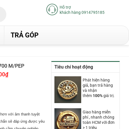
Hỗ trợ
khách hàng 0914795185
TRẢ GÓP
-700 M/PEP
Tiêu chí hoạt động
00
₫
Giá
hiện
Phát hiện hàng
tại
giả, bạn trả hàng
.
là:
223.200.000₫.
và nhận
thêm
100%
giá trị.
Giao hàng miễn
i hơn với âm thanh tuyệt
phí , nhanh chóng
c chắn sẽ đáp ứng được yêu
toàn HCM với đơn
> 1 triệu
anh cầm chuyên nghiệp.