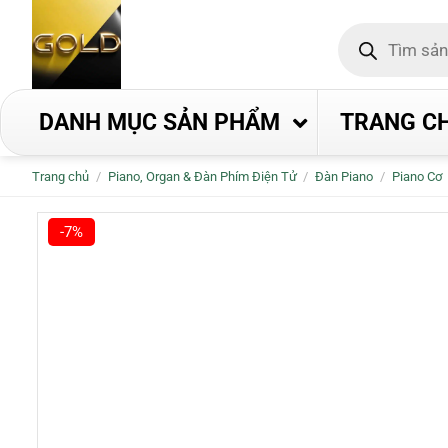
Bỏ
Tìm
qua
kiếm
nội
sản
phẩm
dung
DANH MỤC SẢN PHẨM
TRANG C
Trang chủ
/
Piano, Organ & Đàn Phím Điện Tử
/
Đàn Piano
/
Piano Cơ
-7%