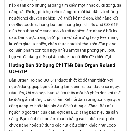
hảo dành cho những ai đang tìm kiếm một nhạc cụ di động, đa
năng và tiện lợi, phù hợp cho cả người mới bắt đầu và những
người chơi chuyên nghiệp. Với thiết kế nhỏ gọn, khả năng kết
nối Bluetooth và hàng loạt tính năng tiện ích, Roland GO-61P
giúp bạn thỏa sức sáng tạo và trải nghiệm âm nhạc ở bất kỳ
đâu. Đàn được trang bị 61 phím với cảm ứng Ivory Feel mang
lại cảm giác tự nhiên, chân thực như khi chơi trên đàn piano
cơ. Sản phẩm còn tích hợp nhiều âm thanh phong phú, phù
hợp với đa dạng thể loại âm nhạc, từ cổ điển đến hiện đại.
Hướng Dẫn Sử Dụng Chi Tiết Đàn Organ Roland
GO-61P
Đàn Organ Roland GO-61P được thiết kế để thân thiện với
người dùng, giúp bạn dễ dàng làm quen và bắt đầu chơi ngay.
Đầu tiên, khi mở hộp, bạn sẽ tìm thấy một bộ phím đàn với thiết
kế đơn giản nhưng chắc chắn. Kết nối đàn với nguồn điện qua
cổng adapter hoặc lắp pin AA để sử dụng di động. Bật nút
nguồn ở góc trên của đàn, đợi đèn LED sáng báo hiệu đã sẵn
sàng. Bạn có thể chọn âm thanh bằng cách nhấn các phím
chức năng hoặc sử dụng các nút điều chỉnh khác như Loop