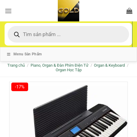
Bỏ
qua
nội
dung
Tìm
kiếm
sản
phẩm
Menu Sản Phẩm
Trang chủ
/
Piano, Organ & Đàn Phím Điện Tử
/
Organ & Keyboard
/
Organ Học Tập
-17%