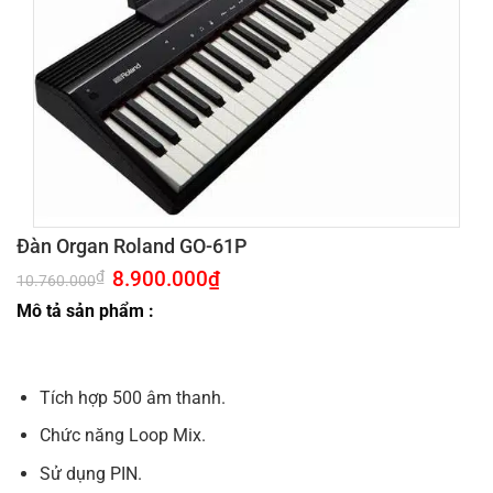
Đàn Organ Roland GO-61P
Giá
8.900.000
₫
Giá
₫
10.760.000
gốc
hiện
là:
tại
Mô tả sản phẩm :
10.760.000₫.
là:
8.900.000₫.
Tích hợp 500 âm thanh.
Chức năng Loop Mix.
Sử dụng PIN.