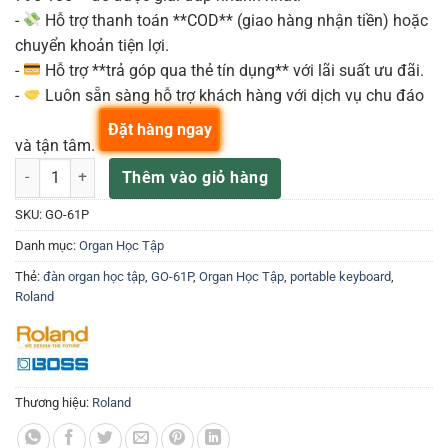
-
Hỗ trợ thanh toán **COD** (giao hàng nhận tiền) hoặc
chuyển khoản tiện lợi.
-
Hỗ trợ **trả góp qua thẻ tín dụng** với lãi suất ưu đãi.
-
Luôn sẵn sàng hỗ trợ khách hàng với dịch vụ chu đáo
Đặt hàng ngay
và tận tâm.
Đàn Organ Roland GO-61P số lượng
Thêm vào giỏ hàng
SKU:
GO-61P
Danh mục:
Organ Học Tập
Thẻ:
đàn organ học tập
,
GO-61P
,
Organ Học Tập
,
portable keyboard
,
Roland
Thương hiệu:
Roland