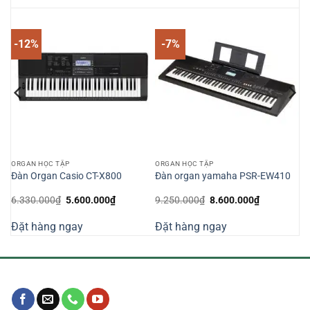
-12%
-7%
ORGAN HỌC TẬP
ORGAN HỌC TẬP
Đàn Organ Casio CT-X800
Đàn organ yamaha PSR-EW410
Giá
Giá
Giá
Giá
6.330.000
₫
5.600.000
₫
9.250.000
₫
8.600.000
₫
gốc
hiện
gốc
hiện
là:
tại
là:
tại
Đặt hàng ngay
Đặt hàng ngay
6.330.000₫.
là:
9.250.000₫.
là:
000₫.
5.600.000₫.
8.600.000₫