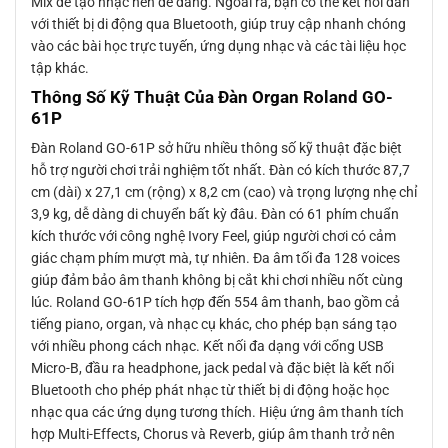
Mix để tạo nhạc nền dễ dàng. Ngoài ra, bạn có thể kết nối đàn
với thiết bị di động qua Bluetooth, giúp truy cập nhanh chóng
vào các bài học trực tuyến, ứng dụng nhạc và các tài liệu học
tập khác.
Thông Số Kỹ Thuật Của Đàn Organ Roland GO-
61P
Đàn Roland GO-61P sở hữu nhiều thông số kỹ thuật đặc biệt
hỗ trợ người chơi trải nghiệm tốt nhất. Đàn có kích thước 87,7
cm (dài) x 27,1 cm (rộng) x 8,2 cm (cao) và trọng lượng nhẹ chỉ
3,9 kg, dễ dàng di chuyển bất kỳ đâu. Đàn có 61 phím chuẩn
kích thước với công nghệ Ivory Feel, giúp người chơi có cảm
giác chạm phím mượt mà, tự nhiên. Đa âm tối đa 128 voices
giúp đảm bảo âm thanh không bị cắt khi chơi nhiều nốt cùng
lúc. Roland GO-61P tích hợp đến 554 âm thanh, bao gồm cả
tiếng piano, organ, và nhạc cụ khác, cho phép bạn sáng tạo
với nhiều phong cách nhạc. Kết nối đa dạng với cổng USB
Micro-B, đầu ra headphone, jack pedal và đặc biệt là kết nối
Bluetooth cho phép phát nhạc từ thiết bị di động hoặc học
nhạc qua các ứng dụng tương thích. Hiệu ứng âm thanh tích
hợp Multi-Effects, Chorus và Reverb, giúp âm thanh trở nên