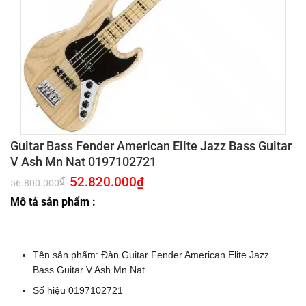
Guitar Bass Fender American Elite Jazz Bass Guitar
V Ash Mn Nat 0197102721
Giá
52.820.000
₫
Giá
₫
56.800.000
gốc
hiện
là:
tại
Mô tả sản phẩm :
56.800.000₫.
là:
52.820.000₫.
Tên sản phẩm: Đàn Guitar Fender American Elite Jazz
Bass Guitar V Ash Mn Nat
Số hiệu 0197102721