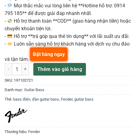
-
Mọi thắc mắc vui lòng liên hệ **Hotline hỗ trợ: 0914
795 185** để được giải đáp nhanh nhất.
-
Hỗ trợ thanh toán **COD** (giao hàng nhận tiền) hoặc
chuyển khoản tiện lợi.
-
Hỗ trợ **trả góp qua thẻ tín dụng** với lãi suất ưu đãi.
-
Luôn sẵn sàng hỗ trợ khách hàng với dịch vụ chu đáo
Đặt hàng ngay
và tận tâm.
Guitar Bass Fender American Elite Jazz Bass Guitar V Ash Mn Nat 
Thêm vào giỏ hàng
SKU:
197102721
Danh mục:
Guitar Bass
Thẻ:
bass điện
,
đàn guitar bass
,
Fender
,
guitar bass
Thương hiệu:
Fender