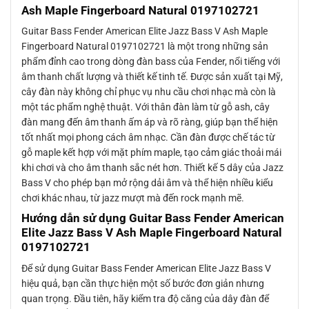
Ash Maple Fingerboard Natural 0197102721
Guitar Bass Fender American Elite Jazz Bass V Ash Maple
Fingerboard Natural 0197102721 là một trong những sản
phẩm đỉnh cao trong dòng đàn bass của Fender, nổi tiếng với
âm thanh chất lượng và thiết kế tinh tế. Được sản xuất tại Mỹ,
cây đàn này không chỉ phục vụ nhu cầu chơi nhạc mà còn là
một tác phẩm nghệ thuật. Với thân đàn làm từ gỗ ash, cây
đàn mang đến âm thanh ấm áp và rõ ràng, giúp bạn thể hiện
tốt nhất mọi phong cách âm nhạc. Cần đàn được chế tác từ
gỗ maple kết hợp với mặt phím maple, tạo cảm giác thoải mái
khi chơi và cho âm thanh sắc nét hơn. Thiết kế 5 dây của Jazz
Bass V cho phép bạn mở rộng dải âm và thể hiện nhiều kiểu
chơi khác nhau, từ jazz mượt mà đến rock mạnh mẽ.
Hướng dẫn sử dụng Guitar Bass Fender American
Elite Jazz Bass V Ash Maple Fingerboard Natural
0197102721
Để sử dụng Guitar Bass Fender American Elite Jazz Bass V
hiệu quả, bạn cần thực hiện một số bước đơn giản nhưng
quan trọng. Đầu tiên, hãy kiểm tra độ căng của dây đàn để