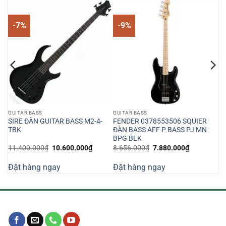
-7%
-9%
GUITAR BASS
GUITAR BASS
SIRE ĐÀN GUITAR BASS M2-4-
FENDER 0378553506 SQUIER
TBK
ĐÀN BASS AFF P BASS PJ MN
BPG BLK
Giá
Giá
Giá
Giá
11.400.000
₫
10.600.000
₫
8.656.000
₫
7.880.000
₫
n
gốc
hiện
gốc
hiện
là:
tại
là:
tại
Đặt hàng ngay
Đặt hàng ngay
11.400.000₫.
là:
8.656.000₫.
là:
790.000₫.
10.600.000₫.
7.880.000₫