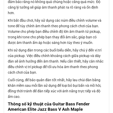
đảm bảo rằng nó không quá chùng hoặc căng quá mức. Độ
căng lý tưởng sẽ giúp âm thanh phát ra rõ ràng và ổn định
hơn.
Khi bắt đầu chơi, hãy sử dụng các núm điều chỉnh volume và
tone để tùy chỉnh âm thanh theo phong cách chơi của bạn.
Volume cho phép bạn điều chỉnh độ lớn âm thanh từ pickup,
trong khi tone cho phép bạn thay đổi âm sắc, giúp bạn có
được âm thanh ấm áp hoặc sáng hơn tùy theo ý muốn.
Khi sử dụng đàn trong các buổi biểu diễn, hãy chú ý đến vị trí
của pickup. Việc điều chỉnh khoảng cách giữa pickup và dây
đàn sẽ ảnh hưởng đến âm thanh. Nếu cần thiết, hãy cân nhắc
điều chỉnh vị trí pickup để tối ưu hóa âm thanh theo phong
cách chơi của bạn.
Cuối cùng, để bảo quản đàn tốt nhất, hãy lau chùi đàn bằng
khăn mềm sau mỗi lần sử dụng để loại bỏ bụi bẩn và mồ hôi,
đồng thời tránh để đàn tiếp xúc với ánh nắng trực tiếp và độ
ẩm cao.
Thông số kỹ thuật của Guitar Bass Fender
American Elite Jazz Bass V Ash Maple