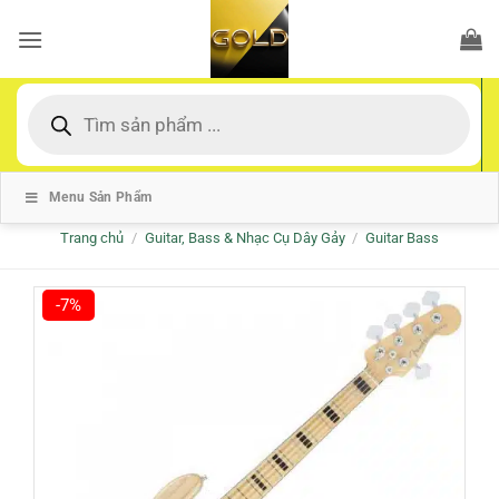
Bỏ
qua
nội
dung
Tìm
kiếm
sản
phẩm
Menu Sản Phẩm
Trang chủ
/
Guitar, Bass & Nhạc Cụ Dây Gảy
/
Guitar Bass
-7%