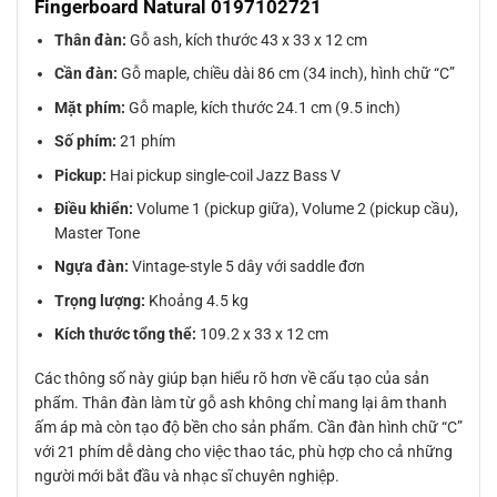
Fingerboard Natural 0197102721
Thân đàn:
Gỗ ash, kích thước 43 x 33 x 12 cm
Cần đàn:
Gỗ maple, chiều dài 86 cm (34 inch), hình chữ “C”
Mặt phím:
Gỗ maple, kích thước 24.1 cm (9.5 inch)
Số phím:
21 phím
Pickup:
Hai pickup single-coil Jazz Bass V
Điều khiển:
Volume 1 (pickup giữa), Volume 2 (pickup cầu),
Master Tone
Ngựa đàn:
Vintage-style 5 dây với saddle đơn
Trọng lượng:
Khoảng 4.5 kg
Kích thước tổng thể:
109.2 x 33 x 12 cm
Các thông số này giúp bạn hiểu rõ hơn về cấu tạo của sản
phẩm. Thân đàn làm từ gỗ ash không chỉ mang lại âm thanh
ấm áp mà còn tạo độ bền cho sản phẩm. Cần đàn hình chữ “C”
với 21 phím dễ dàng cho việc thao tác, phù hợp cho cả những
người mới bắt đầu và nhạc sĩ chuyên nghiệp.