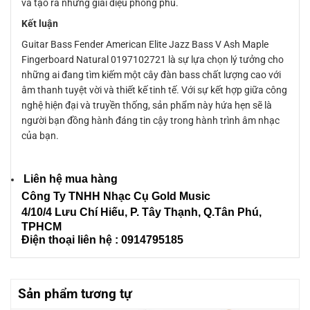
và tạo ra những giai điệu phong phú.
Kết luận
Guitar Bass Fender American Elite Jazz Bass V Ash Maple
Fingerboard Natural 0197102721 là sự lựa chọn lý tưởng cho
những ai đang tìm kiếm một cây đàn bass chất lượng cao với
âm thanh tuyệt vời và thiết kế tinh tế. Với sự kết hợp giữa công
nghệ hiện đại và truyền thống, sản phẩm này hứa hẹn sẽ là
người bạn đồng hành đáng tin cậy trong hành trình âm nhạc
của bạn.
Liên hệ mua hàng
Công Ty TNHH Nhạc Cụ Gold Music
4/10/4 L
ưu Chí Hiếu, P. Tây Thạnh
, Q.Tân Phú,
TPHCM
Điện thoại liên hệ : 0914795185
Sản phẩm tương tự