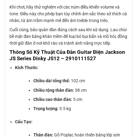
Khi chơi, hãy thử nghiệm với các núm điều khiển volume và
tone. Điều này cho phép bạn tùy chỉnh âm sắc theo sở thích cá
nhân, từ âm trầm mạnh mẽ đến âm treble trong trẻo.
Cuối cùng, bảo quản đàn đúng cách sau khi sử dụng. Lau chùi
bề mặt đàn bằng khăn mềm để loại bỏ bụi bẩn và mồ hôi, đồng
thời giữ đàn ở nơi khô ráo và tránh ánh nắng trực tiếp.
Thông Số Kỹ Thuật Của Đàn Guitar Điện Jackson
JS Series Dinky JS12 – 2910111527
Kích Thước:
Chiều dài tổng thể:
102 cm
Chiều rộng thân đàn:
38 cm
Chiều cao thân đàn:
5 cm
Trọng lượng:
3.5 kg
Cấu Tạo:
Thân đàn:
Gỗ Poplar, hoàn thiện bằng lớp sơn