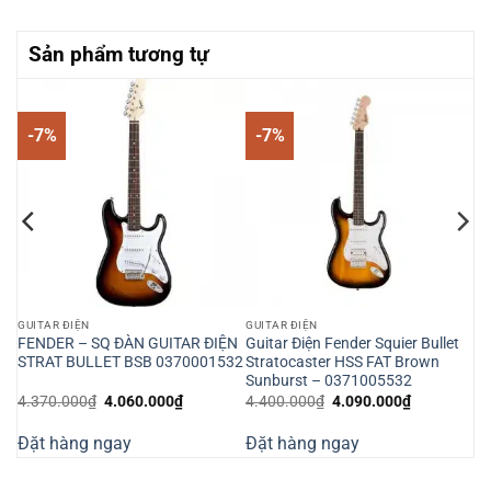
Sản phẩm tương tự
-7%
-7%
GUITAR ĐIỆN
GUITAR ĐIỆN
FENDER – SQ ĐÀN GUITAR ĐIỆN
Guitar Điện Fender Squier Bullet
STRAT BULLET BSB 0370001532
Stratocaster HSS FAT Brown
Sunburst – 0371005532
Giá
Giá
Giá
Giá
4.370.000
₫
4.060.000
₫
4.400.000
₫
4.090.000
₫
n
gốc
hiện
gốc
hiện
là:
tại
là:
tại
Đặt hàng ngay
Đặt hàng ngay
4.370.000₫.
là:
4.400.000₫.
là:
670.000₫.
4.060.000₫.
4.090.000₫