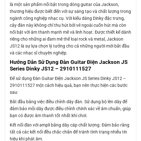
là một sản phẩm nổi bật trong dòng guitar của Jackson,
thương hiệu được biết đến với sự sáng tạo và chất lượng trong
ngành công nghiệp nhạc cụ. Với kiểu dáng Dinky đặc trưng,
cây đàn này không chỉ thu hút bởi vẻ ngoài cuốn hút mà còn
nổi bật với âm thanh mạnh mẽ và linh hoạt. Được thiết kế dành
riêng cho những ai đam mê thể loại rock và metal, Jackson
JS12 là sự lựa chọn lý tưởng cho cả những người mới bắt đầu
và các nhạc sĩ chuyên nghiệp.
Hướng Dẫn Sử Dụng Đàn Guitar Điện Jackson JS
Series Dinky JS12 – 2910111527
Để sử dụng Đàn Guitar Điện Jackson JS Series Dinky JS12 –
2910111527 một cách hiệu quả, bạn nên thực hiện các bước
sau:
Bắt đầu bằng việc điều chỉnh dây đàn. Sử dụng bộ lên dây để
đảm bảo mỗi dây được điều chỉnh chính xác về âm chuẩn, giúp
bạn có được âm thanh tốt nhất khi chơi.
Kết nối đàn với ampli bằng dây cáp chất lượng. Đảm bảo rằng
tất cả các kết nối đều chắc chắn để tránh tình trạng nhiễu tín
hiệu khi phát âm.