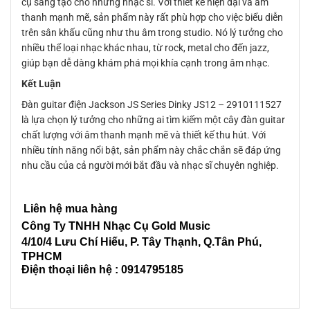
cụ sáng tạo cho những nhạc sĩ. Với thiết kế hiện đại và âm
thanh mạnh mẽ, sản phẩm này rất phù hợp cho việc biểu diễn
trên sân khấu cũng như thu âm trong studio. Nó lý tưởng cho
nhiều thể loại nhạc khác nhau, từ rock, metal cho đến jazz,
giúp bạn dễ dàng khám phá mọi khía cạnh trong âm nhạc.
Kết Luận
Đàn guitar điện Jackson JS Series Dinky JS12 – 2910111527
là lựa chọn lý tưởng cho những ai tìm kiếm một cây đàn guitar
chất lượng với âm thanh mạnh mẽ và thiết kế thu hút. Với
nhiều tính năng nổi bật, sản phẩm này chắc chắn sẽ đáp ứng
nhu cầu của cả người mới bắt đầu và nhạc sĩ chuyên nghiệp.
Liên hệ mua hàng
Công Ty TNHH Nhạc Cụ Gold Music
4/10/4 L
ưu Chí Hiếu, P. Tây Thạnh
, Q.Tân Phú,
TPHCM
Điện thoại liên hệ : 0914795185