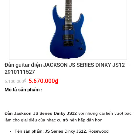
Đàn guitar điện JACKSON JS SERIES DINKY JS12 –
2910111527
Giá
5.670.000
₫
Giá
₫
6.100.000
gốc
hiện
là:
tại
Mô tả sản phẩm :
6.100.000₫.
là:
5.670.000₫.
Đàn Jackson JS Series Dinky JS12
với những cải tiến vượt bậc
làm cho giai điệu của nhạc cụ trở nên hấp dẫn hơn
Tên sản phẩm: JS Series Dinky JS12, Rosewood