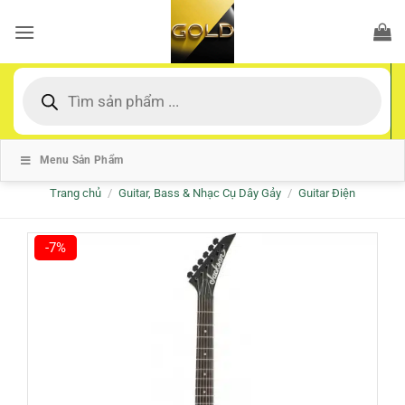
Bỏ
qua
nội
dung
Tìm
kiếm
sản
phẩm
Menu Sản Phẩm
Trang chủ
/
Guitar, Bass & Nhạc Cụ Dây Gảy
/
Guitar Điện
-7%