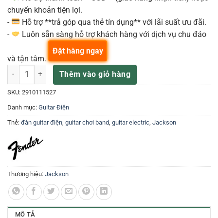
chuyển khoản tiện lợi.
-
Hỗ trợ **trả góp qua thẻ tín dụng** với lãi suất ưu đãi.
-
Luôn sẵn sàng hỗ trợ khách hàng với dịch vụ chu đáo
Đặt hàng ngay
và tận tâm.
Đàn guitar điện JACKSON JS SERIES DINKY JS12 - 2910111527 số 
Thêm vào giỏ hàng
SKU:
2910111527
Danh mục:
Guitar Điện
Thẻ:
đàn guitar điện
,
guitar chơi band
,
guitar electric
,
Jackson
Thương hiệu:
Jackson
MÔ TẢ