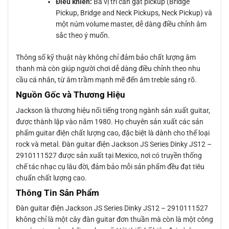
Điều khiển:
Ba vị trí cần gạt pickup (Bridge
Pickup, Bridge and Neck Pickups, Neck Pickup) và
một núm volume master, dễ dàng điều chỉnh âm
sắc theo ý muốn.
Thông số kỹ thuật này không chỉ đảm bảo chất lượng âm
thanh mà còn giúp người chơi dễ dàng điều chỉnh theo nhu
cầu cá nhân, từ âm trầm mạnh mẽ đến âm treble sáng rõ.
Nguồn Gốc và Thương Hiệu
Jackson là thương hiệu nổi tiếng trong ngành sản xuất guitar,
được thành lập vào năm 1980. Họ chuyên sản xuất các sản
phẩm guitar điện chất lượng cao, đặc biệt là dành cho thể loại
rock và metal. Đàn guitar điện Jackson JS Series Dinky JS12 –
2910111527 được sản xuất tại Mexico, nơi có truyền thống
chế tác nhạc cụ lâu đời, đảm bảo mỗi sản phẩm đều đạt tiêu
chuẩn chất lượng cao.
Thông Tin Sản Phẩm
Đàn guitar điện Jackson JS Series Dinky JS12 – 2910111527
không chỉ là một cây đàn guitar đơn thuần mà còn là một công