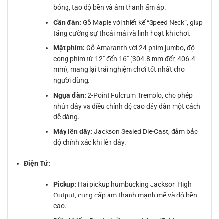
bóng, tạo độ bền và âm thanh ấm áp.
Cần đàn:
Gỗ Maple với thiết kế “Speed Neck”, giúp
tăng cường sự thoải mái và linh hoạt khi chơi.
Mặt phím:
Gỗ Amaranth với 24 phím jumbo, độ
cong phím từ 12″ đến 16″ (304.8 mm đến 406.4
mm), mang lại trải nghiệm chơi tốt nhất cho
người dùng.
Ngựa đàn:
2-Point Fulcrum Tremolo, cho phép
nhún dây và điều chỉnh độ cao dây đàn một cách
dễ dàng.
Máy lên dây:
Jackson Sealed Die-Cast, đảm bảo
độ chính xác khi lên dây.
Điện Tử:
Pickup:
Hai pickup humbucking Jackson High
Output, cung cấp âm thanh mạnh mẽ và độ bền
cao.