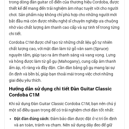
trong dòng đàn guitar cổ điển của thương hiệu Cordoba, được
thiết kế để mang đến trải nghiệm âm nhạc tuyệt vời cho người
chơi. Sản phẩm này không chỉ phù hợp cho những người mới
bắt đầu mà còn được nhiều nghệ sĩ chuyên nghiệp ưa chuộng
nhờ vào chất lượng âm thanh cao cấp và sự tinh tế trong từng
chi tiết.
Cordoba C1M được chế tạo từ những chất liệu gỗ tự nhiên
chất lượng cao, với mặt đàn làm từ gỗ vân sam (Spruce)
nguyên tấm, giúp tạo ra âm thanh sáng và vang vọng. Lưng
và hông được làm từ gỗ gụ (Mahogany), cung cấp âm thanh
ấm áp, rõ ràng và đầy đặn. Cần đàn bằng gỗ gụ mang lại sự
ổn định và bền bỉ, giúp bạn thoải mái trong việc chơi những
giai điệu yêu thích.
Hướng dẫn sử dụng chi tiết Đàn Guitar Classic
Cordoba C1M
Khi sử dụng Đàn Guitar Classic Cordoba C1M, bạn nên chú ý
một số điều quan trọng để có trải nghiệm chơi đàn tốt nhất:
Đặt đàn đúng cách:
Đảm bảo đàn được đặt ở vị trí ổn định
và an toàn, tránh va chạm. Nên sử dụng dây đeo để giữ