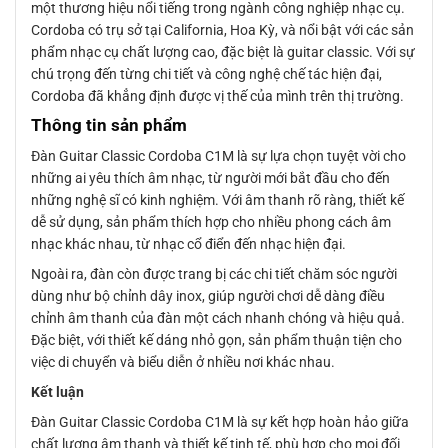
một thương hiệu nổi tiếng trong ngành công nghiệp nhạc cụ.
Cordoba có trụ sở tại California, Hoa Kỳ, và nổi bật với các sản
phẩm nhạc cụ chất lượng cao, đặc biệt là guitar classic. Với sự
chú trọng đến từng chi tiết và công nghệ chế tác hiện đại,
Cordoba đã khẳng định được vị thế của mình trên thị trường.
Thông tin sản phẩm
Đàn Guitar Classic Cordoba C1M là sự lựa chọn tuyệt vời cho
những ai yêu thích âm nhạc, từ người mới bắt đầu cho đến
những nghệ sĩ có kinh nghiệm. Với âm thanh rõ ràng, thiết kế
dễ sử dụng, sản phẩm thích hợp cho nhiều phong cách âm
nhạc khác nhau, từ nhạc cổ điển đến nhạc hiện đại.
Ngoài ra, đàn còn được trang bị các chi tiết chăm sóc người
dùng như bộ chỉnh dây inox, giúp người chơi dễ dàng điều
chỉnh âm thanh của đàn một cách nhanh chóng và hiệu quả.
Đặc biệt, với thiết kế dáng nhỏ gọn, sản phẩm thuận tiện cho
việc di chuyển và biểu diễn ở nhiều nơi khác nhau.
Kết luận
Đàn Guitar Classic Cordoba C1M là sự kết hợp hoàn hảo giữa
chất lượng âm thanh và thiết kế tinh tế, phù hợp cho mọi đối