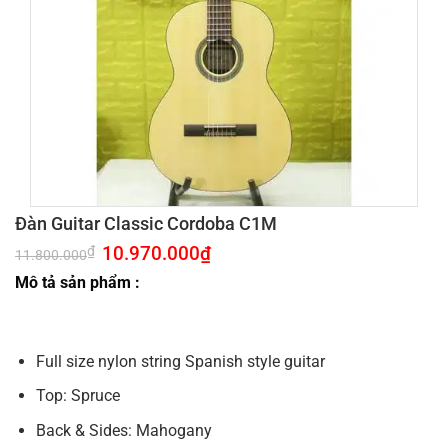
Đàn Guitar Classic Cordoba C1M
Giá
10.970.000
₫
Giá
₫
11.800.000
gốc
hiện
là:
tại
Mô tả sản phẩm :
11.800.000₫.
là:
10.970.000₫.
Full size nylon string Spanish style guitar
Top: Spruce
Back & Sides: Mahogany