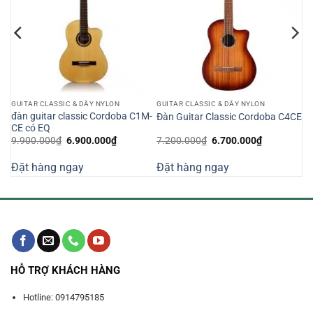
GUITAR CLASSIC & DÂY NYLON
GUITAR CLASSIC & DÂY NYLON
đàn guitar classic Cordoba C1M-
0
Đàn Guitar Classic Cordoba C4CE
CE có EQ
Giá
Giá
Giá
Giá
9.900.000
₫
6.900.000
₫
7.200.000
₫
6.700.000
₫
gốc
hiện
gốc
hiện
là:
tại
là:
tại
Đặt hàng ngay
Đặt hàng ngay
9.900.000₫.
là:
7.200.000₫.
là:
000₫.
6.900.000₫.
6.700.000₫
HỖ TRỢ KHÁCH HÀNG
Hotline: 0914795185