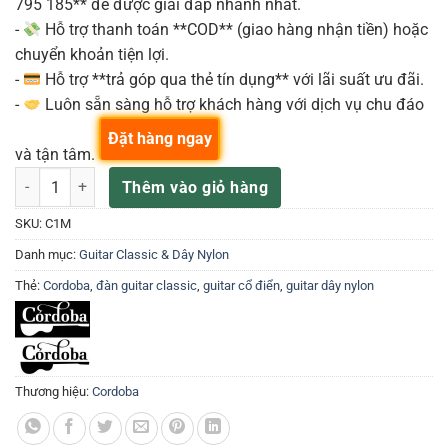
795 185** để được giải đáp nhanh nhất.
-
Hỗ trợ thanh toán **COD** (giao hàng nhận tiền) hoặc
chuyển khoản tiện lợi.
-
Hỗ trợ **trả góp qua thẻ tín dụng** với lãi suất ưu đãi.
-
Luôn sẵn sàng hỗ trợ khách hàng với dịch vụ chu đáo
Đặt hàng ngay
và tận tâm.
Đàn Guitar Classic Cordoba C1M số lượng
Thêm vào giỏ hàng
SKU:
C1M
Danh mục:
Guitar Classic & Dây Nylon
Thẻ:
Cordoba
,
đàn guitar classic
,
guitar cổ điển
,
guitar dây nylon
Thương hiệu:
Cordoba