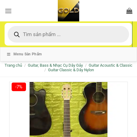
Bỏ
qua
nội
dung
Tìm
kiếm
sản
phẩm
Menu Sản Phẩm
Trang chủ
/
Guitar, Bass & Nhạc Cụ Dây Gảy
/
Guitar Acoustic & Classic
/
Guitar Classic & Dây Nylon
-7%