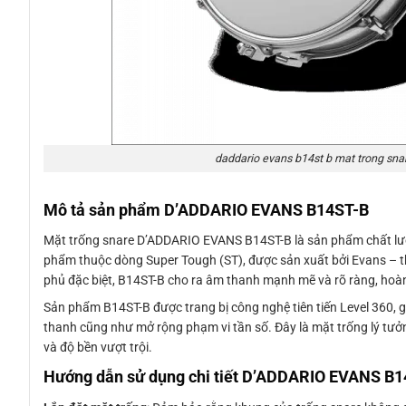
daddario evans b14st b mat trong sna
Mô tả sản phẩm D’ADDARIO EVANS B14ST-B
Mặt trống snare D’ADDARIO EVANS B14ST-B là sản phẩm chất lượ
phẩm thuộc dòng Super Tough (ST), được sản xuất bởi Evans – thư
phủ đặc biệt, B14ST-B cho ra âm thanh mạnh mẽ và rõ ràng, hoà
Sản phẩm B14ST-B được trang bị công nghệ tiên tiến Level 360, g
thanh cũng như mở rộng phạm vi tần số. Đây là mặt trống lý tưở
và độ bền vượt trội.
Hướng dẫn sử dụng chi tiết D’ADDARIO EVANS B