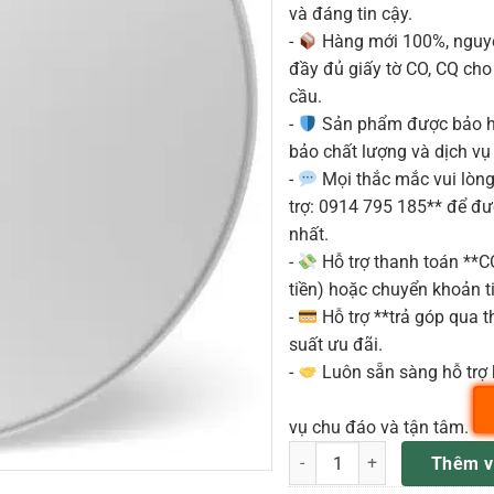
và đáng tin cậy.
-
Hàng mới 100%, nguyê
đầy đủ giấy tờ CO, CQ ch
cầu.
-
Sản phẩm được bảo h
bảo chất lượng và dịch vụ
-
Mọi thắc mắc vui lòng 
trợ: 0914 795 185** để đ
nhất.
-
Hỗ trợ thanh toán **
tiền) hoặc chuyển khoản ti
-
Hỗ trợ **trả góp qua th
suất ưu đãi.
-
Luôn sẵn sàng hỗ trợ 
vụ chu đáo và tận tâm.
D'ADDARIO EVANS B14ST-B M
Thêm v