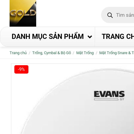
Bỏ
Tìm
qua
kiếm
nội
sản
phẩm
dung
DANH MỤC SẢN PHẨM
TRANG C
Trang chủ
/
Trống, Cymbal & Bộ Gõ
/
Mặt Trống
/
Mặt Trống Snare & 
-9%