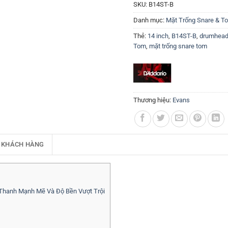
SKU:
B14ST-B
Danh mục:
Mặt Trống Snare & T
Thẻ:
14 inch
,
B14ST-B
,
drumhea
Tom
,
mặt trống snare tom
Thương hiệu:
Evans
 KHÁCH HÀNG
Thanh Mạnh Mẽ Và Độ Bền Vượt Trội