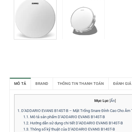
MÔ TẢ
BRAND
THÔNG TIN THANH TOÁN
ĐÁNH GIÁ
Mục Lục
[
Ẩn
]
1.
D’ADDARIO EVANS B14ST-B – Mặt Trống Snare Đỉnh Cao Cho Âm 
1.1.
Mô tả sản phẩm D’ADDARIO EVANS B14ST-B
1.2.
Hướng dẫn sử dụng chi tiết D’ADDARIO EVANS B14ST-B
1.3.
Thông số kỹ thuật của D’ADDARIO EVANS B14ST-B