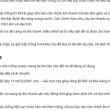
ó bụi bẩn hoặc dầu mỡ để mặt trống có thể tiếp xúc chắc chắn và đều đặ
ặt trống B14ST-B giúp cho việc căn chỉnh âm thanh trở nên đơn giản và 
ến khi đạt được độ căng mong muốn. Căn chỉnh theo nhu cầu âm thanh c
m trầm ấm và sâu hơn.
kiểm tra độ căng và âm thanh. Điều chỉnh lại ốc nếu cần để có được âm tha
á thấp, và giữ mặt trống ở nơi khô ráo để duy trì độ bền lâu dài. Vệ sinh
B
ẩn cho trống snare, mang lại âm sắc cân đối và dễ dàng sử dụng
lắp đặt và di chuyển
g độ dày 15 mil (0,0381 cm) – cấu trúc này giúp tăng độ bền và khả năng c
n và mang lại âm thanh sắc nét, đồng thời giúp bám dính tốt với dùi trống
t trống tiếp xúc hoàn hảo với thân trống, tối ưu hóa việc căn chỉnh âm