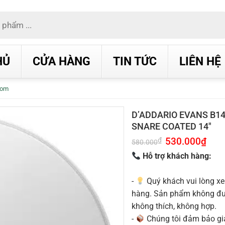
HỦ
CỬA HÀNG
TIN TỨC
LIÊN HỆ
Tom
D’ADDARIO EVANS B14
SNARE COATED 14″
Giá
530.000
₫
Giá
₫
580.000
gốc
hiện
là:
tại
Hỗ trợ khách hàng:
580.000₫.
là:
530.0
-
Quý khách vui lòng xe
hàng. Sản phẩm không được
không thích, không hợp.
-
Chúng tôi đảm bảo g