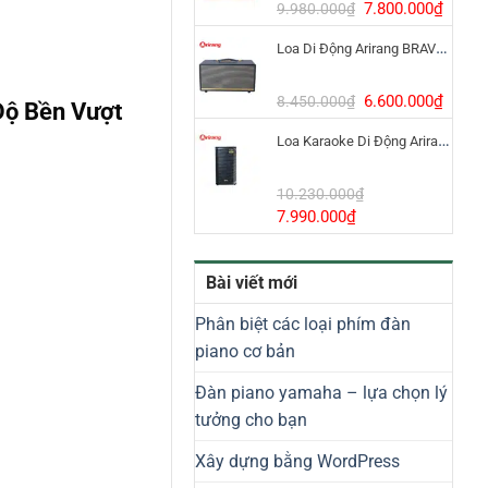
8.800.000₫.
Giá
Giá
7.800.000
₫
9.980.000
₫
gốc
hiện
Loa Di Động Arirang BRAVO 8 800W Có Micro
là:
tại
9.980.000₫.
là:
7.800
Giá
Giá
6.600.000
₫
8.450.000
₫
Độ Bền Vượt
gốc
hiện
Loa Karaoke Di Động Arirang EDGE-X Model I
là:
tại
8.450.000₫.
là:
6.600
10.230.000
₫
Giá
Giá
7.990.000
₫
gốc
hiện
là:
tại
Bài viết mới
10.230.000₫.
là:
7.990.000₫.
Phân biệt các loại phím đàn
piano cơ bản
Đàn piano yamaha – lựa chọn lý
tưởng cho bạn
Xây dựng bằng WordPress