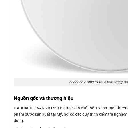
daddario evans b14st b mat trong sn
Nguồn gốc và thương hiệu
D’ADDARIO EVANS B14ST-B được sản xuất bởi Evans, một thương h
phẩm được sản xuất tại Mỹ, nơi có các quy trình kiểm tra nghiê
dùng.