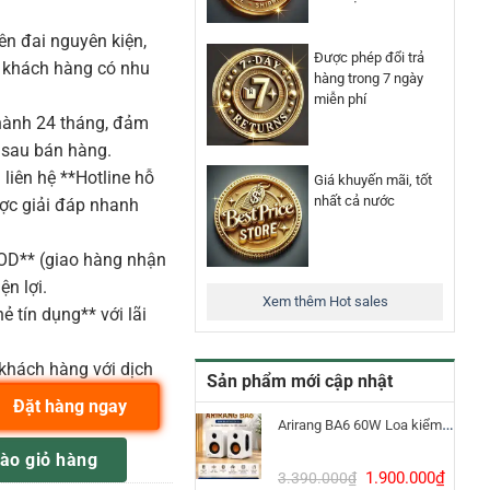
n đai nguyên kiện,
Được phép đổi trả
o khách hàng có nhu
hàng trong 7 ngày
miễn phí
ành 24 tháng, đảm
 sau bán hàng.
liên hệ **Hotline hỗ
Giá khuyến mãi, tốt
nhất cả nước
ược giải đáp nhanh
COD** (giao hàng nhận
ện lợi.
Xem thêm Hot sales
ẻ tín dụng** với lãi
khách hàng với dịch
Sản phẩm mới cập nhật
Đặt hàng ngay
Arirang BA6 60W Loa kiểm âm Bluetooth 5.3
ẶT TRỐNG SNARE COATED 14" số lượng
ào giỏ hàng
Giá
Giá
1.900.000
₫
3.390.000
₫