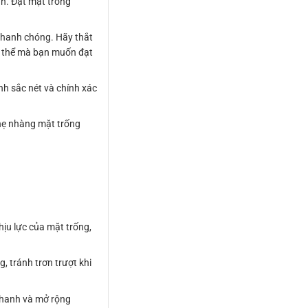
n. Đặt mặt trống
nhanh chóng. Hãy thắt
ụ thể mà bạn muốn đạt
nh sắc nét và chính xác
 nhẹ nhàng mặt trống
hịu lực của mặt trống,
, tránh trơn trượt khi
 thanh và mở rộng