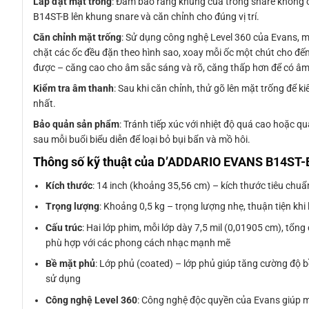
Lắp đặt mặt trống
: Đảm bảo rằng khung của trống snare không c
B14ST-B lên khung snare và căn chỉnh cho đúng vị trí.
Căn chỉnh mặt trống
: Sử dụng công nghệ Level 360 của Evans, m
chặt các ốc đều đặn theo hình sao, xoay mỗi ốc một chút cho đ
được – căng cao cho âm sắc sáng và rõ, căng thấp hơn để có â
Kiểm tra âm thanh
: Sau khi căn chỉnh, thử gõ lên mặt trống để 
nhất.
Bảo quản sản phẩm
: Tránh tiếp xúc với nhiệt độ quá cao hoặc qu
sau mỗi buổi biểu diễn để loại bỏ bụi bẩn và mồ hôi.
Thông số kỹ thuật của D’ADDARIO EVANS B14ST-
Kích thước
: 14 inch (khoảng 35,56 cm) – kích thước tiêu chu
Trọng lượng
: Khoảng 0,5 kg – trọng lượng nhẹ, thuận tiện khi 
Cấu trúc
: Hai lớp phim, mỗi lớp dày 7,5 mil (0,01905 cm), tổn
phù hợp với các phong cách nhạc mạnh mẽ
Bề mặt phủ
: Lớp phủ (coated) – lớp phủ giúp tăng cường độ bề
sử dụng
Công nghệ Level 360
: Công nghệ độc quyền của Evans giúp mặ