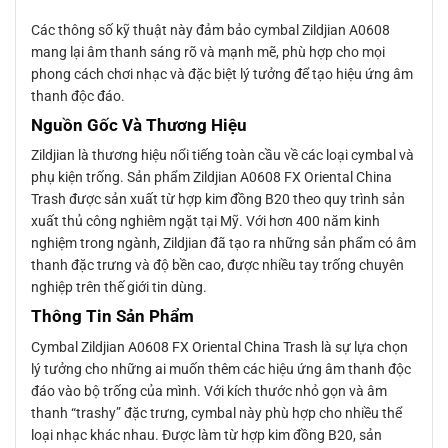
Các thông số kỹ thuật này đảm bảo cymbal Zildjian A0608
mang lại âm thanh sáng rõ và mạnh mẽ, phù hợp cho mọi
phong cách chơi nhạc và đặc biệt lý tưởng để tạo hiệu ứng âm
thanh độc đáo.
Nguồn Gốc Và Thương Hiệu
Zildjian là thương hiệu nổi tiếng toàn cầu về các loại cymbal và
phụ kiện trống. Sản phẩm Zildjian A0608 FX Oriental China
Trash được sản xuất từ hợp kim đồng B20 theo quy trình sản
xuất thủ công nghiêm ngặt tại Mỹ. Với hơn 400 năm kinh
nghiệm trong ngành, Zildjian đã tạo ra những sản phẩm có âm
thanh đặc trưng và độ bền cao, được nhiều tay trống chuyên
nghiệp trên thế giới tin dùng.
Thông Tin Sản Phẩm
Cymbal Zildjian A0608 FX Oriental China Trash là sự lựa chọn
lý tưởng cho những ai muốn thêm các hiệu ứng âm thanh độc
đáo vào bộ trống của mình. Với kích thước nhỏ gọn và âm
thanh “trashy” đặc trưng, cymbal này phù hợp cho nhiều thể
loại nhạc khác nhau. Được làm từ hợp kim đồng B20, sản