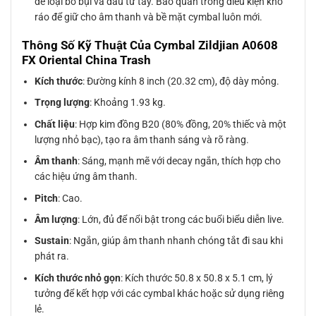
để loại bỏ bụi và dầu từ tay. Bảo quản trong điều kiện khô
ráo để giữ cho âm thanh và bề mặt cymbal luôn mới.
Thông Số Kỹ Thuật Của Cymbal Zildjian A0608
FX Oriental China Trash
Kích thước
: Đường kính 8 inch (20.32 cm), độ dày mỏng.
Trọng lượng
: Khoảng 1.93 kg.
Chất liệu
: Hợp kim đồng B20 (80% đồng, 20% thiếc và một
lượng nhỏ bạc), tạo ra âm thanh sáng và rõ ràng.
Âm thanh
: Sáng, mạnh mẽ với decay ngắn, thích hợp cho
các hiệu ứng âm thanh.
Pitch
: Cao.
Âm lượng
: Lớn, đủ để nổi bật trong các buổi biểu diễn live.
Sustain
: Ngắn, giúp âm thanh nhanh chóng tắt đi sau khi
phát ra.
Kích thước nhỏ gọn
: Kích thước 50.8 x 50.8 x 5.1 cm, lý
tưởng để kết hợp với các cymbal khác hoặc sử dụng riêng
lẻ.