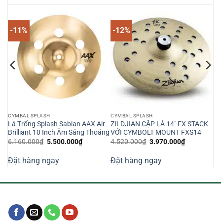
-11%
-12%
CYMBAL SPLASH
CYMBAL SPLASH
Lá Trống Splash Sabian AAX Air
ZILDJIAN CẶP LÁ 14″ FX STACK
Brilliant 10 Inch Âm Sáng Thoáng
VỚI CYMBOLT MOUNT FXS14
Giá
Giá
Giá
Giá
6.160.000
₫
5.500.000
₫
4.520.000
₫
3.970.000
₫
gốc
hiện
gốc
hiện
là:
tại
là:
tại
Đặt hàng ngay
Đặt hàng ngay
6.160.000₫.
là:
4.520.000₫.
là:
000₫.
5.500.000₫.
3.970.000₫