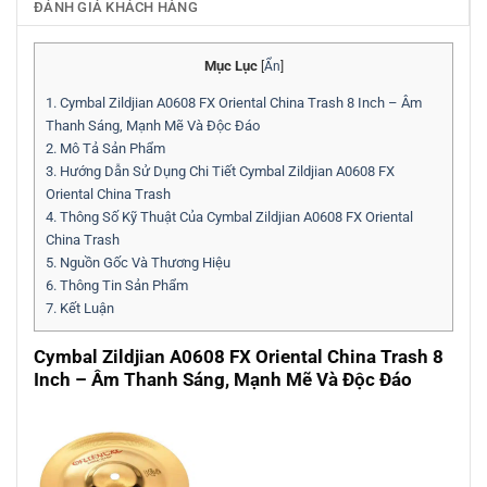
ĐÁNH GIÁ KHÁCH HÀNG
Mục Lục
[
Ẩn
]
1.
Cymbal Zildjian A0608 FX Oriental China Trash 8 Inch – Âm
Thanh Sáng, Mạnh Mẽ Và Độc Đáo
2.
Mô Tả Sản Phẩm
3.
Hướng Dẫn Sử Dụng Chi Tiết Cymbal Zildjian A0608 FX
Oriental China Trash
4.
Thông Số Kỹ Thuật Của Cymbal Zildjian A0608 FX Oriental
China Trash
5.
Nguồn Gốc Và Thương Hiệu
6.
Thông Tin Sản Phẩm
7.
Kết Luận
Cymbal Zildjian A0608 FX Oriental China Trash 8
Inch – Âm Thanh Sáng, Mạnh Mẽ Và Độc Đáo