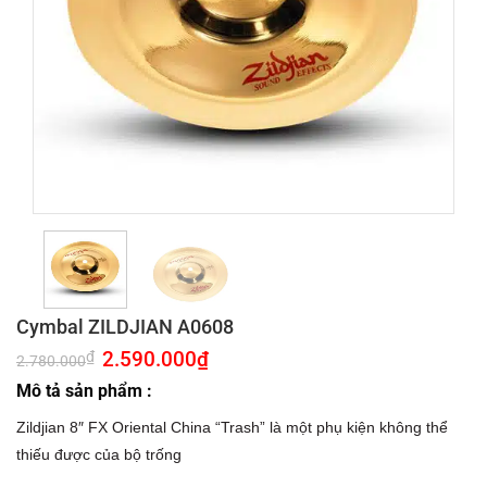
Cymbal ZILDJIAN A0608
Giá
2.590.000
₫
Giá
₫
2.780.000
gốc
hiện
là:
tại
Mô tả sản phẩm :
2.780.000₫.
là:
2.590.000₫.
Zildjian 8″ FX Oriental China “Trash” là một phụ kiện không thể
thiếu được của bộ trống