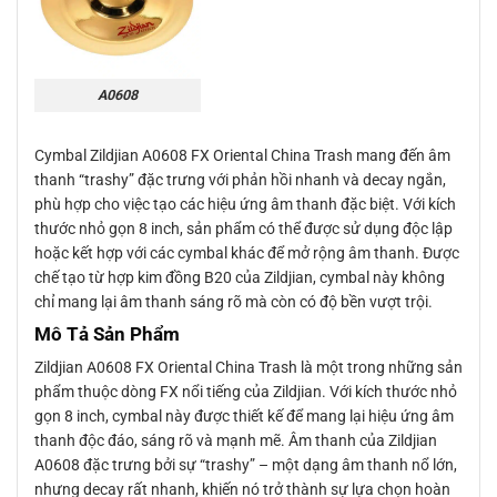
A0608
Cymbal Zildjian A0608 FX Oriental China Trash mang đến âm
thanh “trashy” đặc trưng với phản hồi nhanh và decay ngắn,
phù hợp cho việc tạo các hiệu ứng âm thanh đặc biệt. Với kích
thước nhỏ gọn 8 inch, sản phẩm có thể được sử dụng độc lập
hoặc kết hợp với các cymbal khác để mở rộng âm thanh. Được
chế tạo từ hợp kim đồng B20 của Zildjian, cymbal này không
chỉ mang lại âm thanh sáng rõ mà còn có độ bền vượt trội.
Mô Tả Sản Phẩm
Zildjian A0608 FX Oriental China Trash là một trong những sản
phẩm thuộc dòng FX nổi tiếng của Zildjian. Với kích thước nhỏ
gọn 8 inch, cymbal này được thiết kế để mang lại hiệu ứng âm
thanh độc đáo, sáng rõ và mạnh mẽ. Âm thanh của Zildjian
A0608 đặc trưng bởi sự “trashy” – một dạng âm thanh nổ lớn,
nhưng decay rất nhanh, khiến nó trở thành sự lựa chọn hoàn