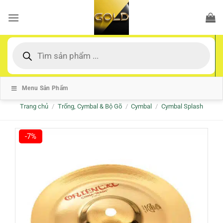
Bỏ
qua
nội
dung
Tìm
kiếm
sản
phẩm
Menu Sản Phẩm
Trang chủ
/
Trống, Cymbal & Bộ Gõ
/
Cymbal
/
Cymbal Splash
-7%