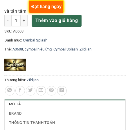
Đặt hàng ngay
và tận tâm.
Cymbal ZILDJIAN A0608 số lượng
Thêm vào giỏ hàng
SKU:
A0608
Danh mục:
Cymbal Splash
Thẻ:
A0608
,
cymbal hiệu ứng
,
Cymbal Splash
,
Zildjian
Thương hiệu:
Zildjian
MÔ TẢ
BRAND
THÔNG TIN THANH TOÁN