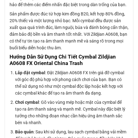
hảo để thêm các điểm nhấn đặc biệt trong dàn trống của bạn.
Sản phẩm được đúc từ hợp kim đồng B20, kết hợp 80% đồng,
20% thiếc và một lượng nhỏ bạc. Mỗi cymbal đều được sản
xuất qua quá trình đúc, làm nguội, búa và đánh bóng cẩn thận,
đảm bảo độ bền và âm thanh tốt nhất. Với Zildjian A0608, bạn
có thể tự tin tạo ra âm thanh mạnh mẽ và sáng rõ trong mọi
buổi biểu diễn hoặc thu âm.
Hướng Dẫn Sử Dụng Chi Tiết Cymbal Zildjian
A0608 FX Oriental China Trash
Lắp đặt cymbal
: Đặt Zildjian A0608 FX trên giá đỡ cymbal
với góc độ phù hợp với phong cách chơi của bạn. Bạn có
thể sử dụng nó như một cymbal độc lập hoặc kết hợp với
các cymbal khác để tạo ra âm thanh đa dạng.
Chơi cymbal
: Gõ vào vùng mép hoặc mặt của cymbal để
tạo ra âm thanh sáng và mạnh mẽ. Cymbal này đặc biệt lý
tưởng cho những đoạn nhạc cần hiệu ứng âm thanh sắc
bén và nhanh.
Bảo quản
: Sau khi sử dụng, lau sạch cymbal bằng vải mềm