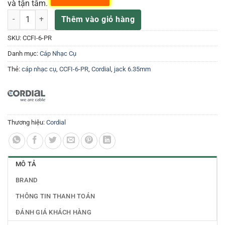
và tận tâm.
CORDIAL CCFI-6-PR Dây tín hiệu 6 ly làm sẵn số lượng
Thêm vào giỏ hàng
SKU:
CCFI-6-PR
Danh mục:
Cáp Nhạc Cụ
Thẻ:
cáp nhạc cụ
,
CCFI-6-PR
,
Cordial
,
jack 6.35mm
Thương hiệu:
Cordial
MÔ TẢ
BRAND
THÔNG TIN THANH TOÁN
ĐÁNH GIÁ KHÁCH HÀNG