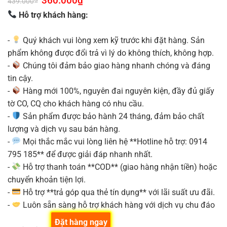
360.000
₫
439.000
gốc
hiện
là:
tại
Hỗ trợ khách hàng:
439.000₫.
là:
360.000₫.
-
Quý khách vui lòng xem kỹ trước khi đặt hàng. Sản
phẩm không được đổi trả vì lý do không thích, không hợp.
-
Chúng tôi đảm bảo giao hàng nhanh chóng và đáng
tin cậy.
-
Hàng mới 100%, nguyên đai nguyên kiện, đầy đủ giấy
tờ CO, CQ cho khách hàng có nhu cầu.
-
Sản phẩm được bảo hành 24 tháng, đảm bảo chất
lượng và dịch vụ sau bán hàng.
-
Mọi thắc mắc vui lòng liên hệ **Hotline hỗ trợ: 0914
795 185** để được giải đáp nhanh nhất.
-
Hỗ trợ thanh toán **COD** (giao hàng nhận tiền) hoặc
chuyển khoản tiện lợi.
-
Hỗ trợ **trả góp qua thẻ tín dụng** với lãi suất ưu đãi.
-
Luôn sẵn sàng hỗ trợ khách hàng với dịch vụ chu đáo
Đặt hàng ngay