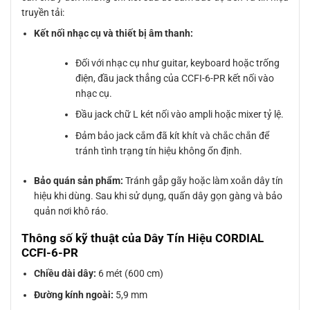
truyền tải:
Kết nối nhạc cụ và thiết bị âm thanh:
Đối với nhạc cụ như guitar, keyboard hoặc trống
điện, đầu jack thẳng của CCFI-6-PR kết nối vào
nhạc cụ.
Đầu jack chữ L két nối vào ampli hoặc mixer tỷ lệ.
Đảm bảo jack cắm đã kít khít và chắc chắn để
tránh tình trạng tín hiệu không ổn định.
Bảo quán sản phẩm:
Tránh gẫp gãy hoặc làm xoắn dây tín
hiệu khi dùng. Sau khi sử dụng, quấn dây gọn gàng và bảo
quản nơi khô ráo.
Thông số kỹ thuật của Dây Tín Hiệu CORDIAL
CCFI-6-PR
Chiều dài dây:
6 mét (600 cm)
Đường kính ngoài:
5,9 mm