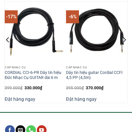
-17%
-6%
CÁP NHẠC CỤ
CÁP NHẠC CỤ
CORDIAL CCI-6-PR Dây tín hiệu
Dây tín hiệu guitar Cordial CCFI
Đức Nhạc Cụ GUITAR dài 6 m
4,5 PP (4,5m)
Giá
Giá
Giá
Giá
399.000
₫
330.000
₫
395.000
₫
370.000
₫
gốc
hiện
gốc
hiện
là:
tại
là:
tại
Đặt hàng ngay
Đặt hàng ngay
399.000₫.
là:
395.000₫.
là:
330.000₫.
370.000₫.