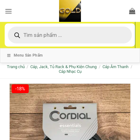
Bỏ
qua
nội
dung
Tìm
kiếm
sản
phẩm
Menu Sản Phẩm
Trang chủ
/
Cáp, Jack, Tủ Rack & Phụ Kiện Chung
/
Cáp Âm Thanh
/
Cáp Nhạc Cụ
-18%