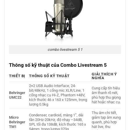
combo livestream 5 1
Thông số kỹ thuật của Combo Livestream 5
GIẢI THÍCH Ý
THIẾT BỊ
THÔNG SỐ KỸ THUẬT
NGHĨA
2×2 USB Audio Interface, 24-
Cung cấp tín hiệu
bit/48kHz, 1 cổng mic XLR/Line, 1
Behringer
âm thanh rõ nét,
cổng nhạc cụ Hi-Z, Phantom +48V,
UMC22
phù hợp thu giọng
kích thước 46 x 163 x 125mm, trọng
hát hoặc nhạc cụ.
lượng 0.5kg
Thu âm chi tiết,
Condenser, cardioid, màng 1”, dải
Micro
giảm tạp âm xung
tần 20Hz-20kHz, độ nhạy –34dB,
Behringer
quanh, phù hợp
SPL tối đa 138dB, kích thước 165 x
TM1
hát live, thu
54mm, trọng lượng 370g