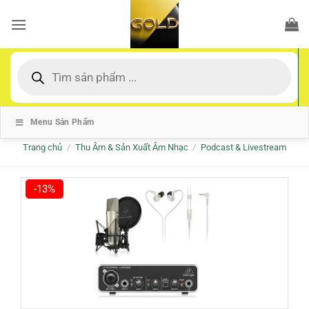
Bỏ
qua
nội
dung
Tìm
kiếm
sản
phẩm
Menu Sản Phẩm
Trang chủ
/
Thu Âm & Sản Xuất Âm Nhạc
/
Podcast & Livestream
-13%