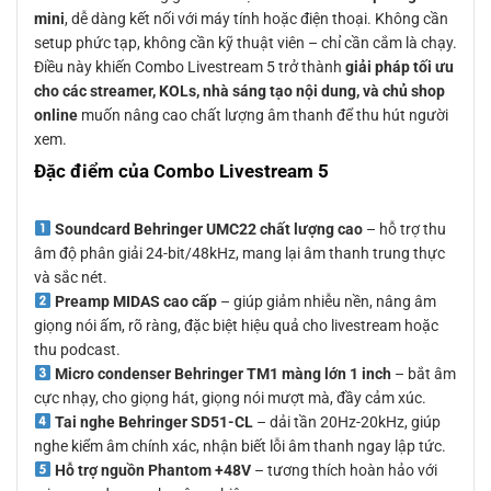
mini
, dễ dàng kết nối với máy tính hoặc điện thoại. Không cần
setup phức tạp, không cần kỹ thuật viên – chỉ cần cắm là chạy.
Điều này khiến Combo Livestream 5 trở thành
giải pháp tối ưu
cho các streamer, KOLs, nhà sáng tạo nội dung, và chủ shop
online
muốn nâng cao chất lượng âm thanh để thu hút người
xem.
Đặc điểm của Combo Livestream 5
Soundcard Behringer UMC22 chất lượng cao
– hỗ trợ thu
âm độ phân giải 24-bit/48kHz, mang lại âm thanh trung thực
và sắc nét.
Preamp MIDAS cao cấp
– giúp giảm nhiễu nền, nâng âm
giọng nói ấm, rõ ràng, đặc biệt hiệu quả cho livestream hoặc
thu podcast.
Micro condenser Behringer TM1 màng lớn 1 inch
– bắt âm
cực nhạy, cho giọng hát, giọng nói mượt mà, đầy cảm xúc.
Tai nghe Behringer SD51-CL
– dải tần 20Hz-20kHz, giúp
nghe kiểm âm chính xác, nhận biết lỗi âm thanh ngay lập tức.
Hỗ trợ nguồn Phantom +48V
– tương thích hoàn hảo với