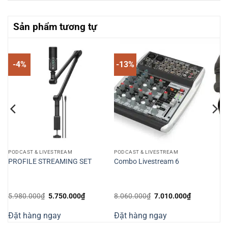
Sản phẩm tương tự
-4%
-13%
PODCAST & LIVESTREAM
PODCAST & LIVESTREAM
ng
PROFILE STREAMING SET
Combo Livestream 6
ng
Giá
Giá
Giá
Giá
5.980.000
₫
5.750.000
₫
8.060.000
₫
7.010.000
₫
gốc
hiện
gốc
hiện
là:
tại
là:
tại
Đặt hàng ngay
Đặt hàng ngay
5.980.000₫.
là:
8.060.000₫.
là:
5.750.000₫.
7.010.000₫