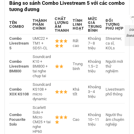
Bảng so sánh Combo Livestream 5 với các combo
tương đương
CHẤT
MỨC
THÀNH
TÍNH
ĐỐI
TÊN
LƯỢNG
GIÁ
PHẦN
LINH
TƯỢNG
COMBO
ÂM
TRUNG
CHÍNH
HOẠT
PHÙ HỢP
co
THANH
BÌNH
live
Combo
UMC22 +
Khoảng
Streamer,
Rất
Livestream
TM1 +
7–8
ca sĩ,
cao
5
SD51-CL
triệu
KOLs
Soundcard
Combo
K10 +
Khoảng
Người mới
Trung
Livestream
BM800 +
1.5–2
thử
bình
BM800
tai nghe
triệu
nghiệm
chụp tai
Soundcard
Khoảng
Combo
KS108 +
Khá
Livestream
3–4
XOX KS108
micro
tốt
phổ thông
triệu
dynamic
Scarlett
Solo +
Combo
Khoảng
Người thu
Micro
Focusrite
Cao
10–11
âm chuyên
CM25 + tai
Solo
triệu
nghiệp
nghe
HP60