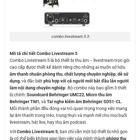
combo livestream 5 3
Mô tả chi tiết Combo Livestream 5
Combo Livestream 5 là bộ thiết bị thu âm – livestream trọn gói
cao cấp được thiết kế dành riêng cho những ai muốn sở hữu
âm thanh chuẩn phòng thu
,
chất lượng chuyên nghiệp
,
dễ sử
dụng
, và đặc biệt
phù hợp với cả người mới bắt đầu lẫn người
làm nội dung chuyên nghiệp
. Bộ combo này bao gồm 3 thiết
bị chính:
Soundcard Behringer UMC22
,
Micro thu âm
Behringer TM1
, và
Tai nghe kiểm âm Behringer SD51-CL
.
Mỗi thành phần đều đóng vai trò quan trọng trong việc mang
lại âm thanh trong trẻo, trung thực và mạnh mẽ cho mọi buổi
livestream, hát live, hay thu âm podcast.
Với
Combo Livestream 5
, bạn chỉ cần một bộ thiết bị nhỏ gọn
là có thể biến không gian làm việc của mình thành
phòng thu