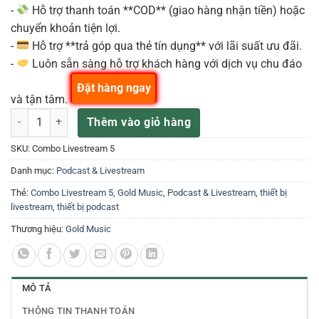
-
Hỗ trợ thanh toán **COD** (giao hàng nhận tiền) hoặc
chuyển khoản tiện lợi.
-
Hỗ trợ **trả góp qua thẻ tín dụng** với lãi suất ưu đãi.
-
Luôn sẵn sàng hỗ trợ khách hàng với dịch vụ chu đáo
Đặt hàng ngay
và tận tâm.
Combo Livestream 5 số lượng
Thêm vào giỏ hàng
SKU:
Combo Livestream 5
Danh mục:
Podcast & Livestream
Thẻ:
Combo Livestream 5
,
Gold Music
,
Podcast & Livestream
,
thiết bị
livestream
,
thiết bị podcast
Thương hiệu:
Gold Music
MÔ TẢ
THÔNG TIN THANH TOÁN