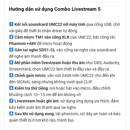
Hướng dẫn sử dụng Combo Livestream 5
Kết nối soundcard UMC22 với máy tính
qua cổng USB, chờ
vài giây để thiết bị nhận driver tự động.
Cắm micro TM1 vào cổng XLR
của UMC22, bật công tắc
Phantom +48V
để micro hoạt động.
Gắn tai nghe SD51-CL
vào cổng tai nghe của soundcard
để nghe âm thanh đầu ra.
Mở phần mềm livestream hoặc thu âm
như OBS, Audacity,
StreamYard, chọn UMC22 làm thiết bị đầu vào và đầu ra.
Chỉnh gain micro
: vặn nút GAIN trên UMC22 cho đến khi
đèn SIGNAL sáng nhưng không vượt quá CLIP.
Kiểm tra thử tiếng
: nói hoặc hát vào micro, điều chỉnh
khoảng cách 10–15 cm để âm không vỡ.
Livestream hoặc ghi âm
: sử dụng ứng dụng ưa thích, đảm
bảo kiểm soát âm thanh qua tai nghe.
Sau khi sử dụng xong
, tắt phantom, rút dây an toàn và bảo
quản thiết bị ở nơi khô ráo, tránh bụi.