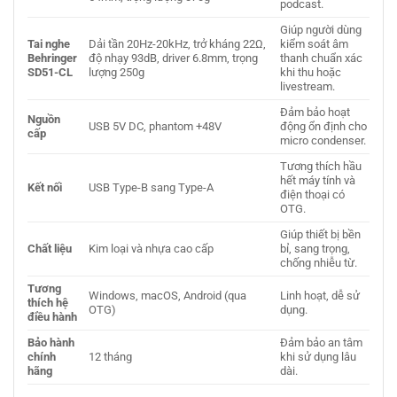
podcast.
Giúp người dùng
Tai nghe
Dải tần 20Hz-20kHz, trở kháng 22Ω,
kiểm soát âm
Behringer
độ nhạy 93dB, driver 6.8mm, trọng
thanh chuẩn xác
SD51-CL
lượng 250g
khi thu hoặc
livestream.
Đảm bảo hoạt
Nguồn
USB 5V DC, phantom +48V
động ổn định cho
cấp
micro condenser.
Tương thích hầu
hết máy tính và
Kết nối
USB Type-B sang Type-A
điện thoại có
OTG.
Giúp thiết bị bền
Chất liệu
Kim loại và nhựa cao cấp
bỉ, sang trọng,
chống nhiễu từ.
Tương
Windows, macOS, Android (qua
Linh hoạt, dễ sử
thích hệ
OTG)
dụng.
điều hành
Bảo hành
Đảm bảo an tâm
chính
12 tháng
khi sử dụng lâu
hãng
dài.