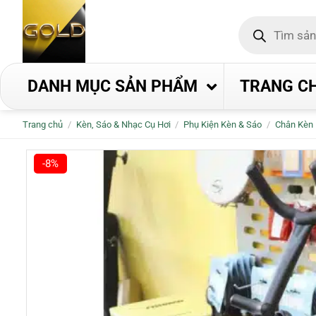
Bỏ
Tìm
qua
kiếm
nội
sản
phẩm
dung
DANH MỤC SẢN PHẨM
TRANG C
Trang chủ
/
Kèn, Sáo & Nhạc Cụ Hơi
/
Phụ Kiện Kèn & Sáo
/
Chân Kèn
-8%