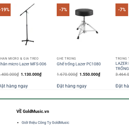
-19%
-7%
-7%
HÂN MICRO & GIÁ TREO
GHẾ TRỐNG
TRỐNG
LAZER 
hân micro Lazer MFS-006
Ghế trống Lazer PC1080
TRỐNG
Giá
Giá
Giá
Giá
1.400.000
₫
1.130.000
₫
1.670.000
₫
1.550.000
₫
3.464.
gốc
hiện
gốc
hiện
là:
tại
là:
tại
Đặt hàng ngay
Đặt hàng ngay
Đặt h
1.400.000₫.
là:
1.670.000₫.
là:
1.130.000₫.
1.550.000₫.
VỀ GoldMusic.vn
Giới thiệu Công Ty GoldMusic