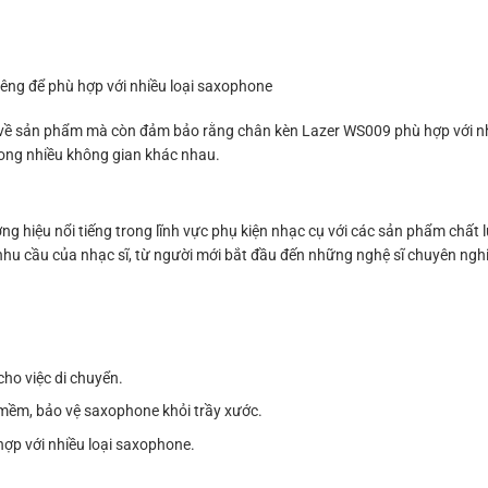
hiêng để phù hợp với nhiều loại saxophone
n về sản phẩm mà còn đảm bảo rằng chân kèn Lazer WS009 phù hợp với n
ong nhiều không gian khác nhau.
 hiệu nổi tiếng trong lĩnh vực phụ kiện nhạc cụ với các sản phẩm chất 
u cầu của nhạc sĩ, từ người mới bắt đầu đến những nghệ sĩ chuyên ngh
cho việc di chuyển.
u mềm, bảo vệ saxophone khỏi trầy xước.
hợp với nhiều loại saxophone.