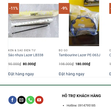
-11%
-9%
KÈN & SÁO ĐIỆN TỬ
BỘ GÕ
C
Sáo nhựa Lazer LB338
Tambourine Lazer PE-063J
C
Giá
Giá
Giá
Giá
90.000
₫
80.000
₫
198.000
₫
180.000
₫
gốc
hiện
gốc
hiện
là:
tại
là:
tại
Đặt hàng ngay
Đặt hàng ngay
90.000₫.
là:
198.000₫.
là:
0₫.
80.000₫.
180.000₫.
HỖ TRỢ KHÁCH HÀNG
Hotline: 0914795185