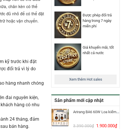
nữa, chân kèn có thể
ước đủ nhỏ để có thể đặt
Được phép đổi trả
 trữ hoặc vận chuyển.
hàng trong 7 ngày
miễn phí
Giá khuyến mãi, tốt
nhất cả nước
m kỹ trước khi đặt
 đổi trả vì lý do
Xem thêm Hot sales
iao hàng nhanh chóng
n đai nguyên kiện,
Sản phẩm mới cập nhật
o khách hàng có nhu
Arirang BA6 60W Loa kiểm âm Bluetooth 5.3
ành 24 tháng, đảm
Giá
Giá
1.900.000
₫
3.390.000
₫
 sau bán hàng.