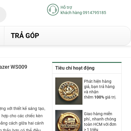
Hỗ trợ
khách hàng 0914795185
TRẢ GÓP
azer WS009
Tiêu chí hoạt động
Phát hiện hàng
giả, bạn trả hàng
00₫.
và nhận
thêm
100%
giá trị.
ng với thiết kế sáng tạo,
Giao hàng miễn
ch hợp cho các chiếc kèn
phí , nhanh chóng
oảng cách giữa hai cánh
toàn HCM với đơn
ng thấp hơn có thể điều
> 1 triệu