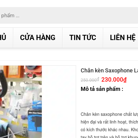
HỦ
CỬA HÀNG
TIN TỨC
LIÊN HỆ
Chân kèn Saxophone L
Giá
230.000
₫
Giá
₫
250.000
gốc
hiện
là:
tại
Mô tả sản phẩm :
250.000₫.
là:
230.0
Chân kèn saxophone chất lượ
hiện đại và rất linh hoạt, thí
có kích thước khác nhau. Kh
tay hỗ trợ trên và hỗ trợ khu