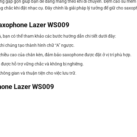
 năng gập gọn giúp bạn dễ dàng mang theo khi di chuyển. Đệm cao su mềm
 chắc khi đặt nhạc cụ. Đây chính là giải pháp lý tưởng để giữ cho saxo
Saxophone Lazer WS009
bạn có thể tham khảo các bước hướng dẫn chi tiết dưới đây:
n khi chúng tạo thành hình chữ “A” ngược.
 chiều cao của chân kèn, đảm bảo saxophone được đặt ở vị trí phù hợp.
 được hỗ trợ vững chắc và không bị nghiêng.
 không gian và thuận tiện cho việc lưu trữ.
hone Lazer WS009