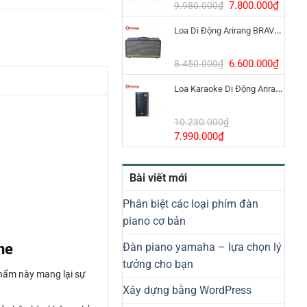
8.800.000₫.
Giá
Giá
7.800.000
₫
9.980.000
₫
gốc
hiện
Loa Di Động Arirang BRAVO 8 800W Có Micro
là:
tại
9.980.000₫.
là:
7.800
Giá
Giá
6.600.000
₫
8.450.000
₫
gốc
hiện
Loa Karaoke Di Động Arirang EDGE-X Model I
là:
tại
8.450.000₫.
là:
6.600
10.230.000
₫
Giá
Giá
7.990.000
₫
gốc
hiện
là:
tại
Bài viết mới
10.230.000₫.
là:
7.990.000₫.
Phân biệt các loại phím đàn
piano cơ bản
ne
Đàn piano yamaha – lựa chọn lý
tưởng cho bạn
phẩm này mang lại sự
Xây dựng bằng WordPress