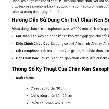
Chân kèn được chế tác từ chất liệu kim loại chắc chắn, với khả
giúp bảo vệ saxophone khỏi trầy xước mà còn tạo sự ổn định vững
toàn và trong tình trạng tốt nhất.
Hướng Dẫn Sử Dụng Chi Tiết Chân Kèn 
Để sử dụng chân kèn saxophone Lazer WS009 một cách hiệu quả, 
Mở Chân Kèn
: Kéo hai chân kèn ra khỏi vị trí gập gọn cho đế
Điều Chỉnh Chiều Cao
: Sử dụng cơ chế điều chỉnh để thay đổi
Đặt Saxophone
: Đặt saxophone vào giá đỡ, đảm bảo thân kèn
Gập Chân Kèn
: Sau khi sử dụng, gập chân kèn lại để tiết kiệm
Thông Số Kỹ Thuật Của Chân Kèn Saxop
Kích Thước
:
Chiều cao tối đa: 30 cm
Chiều rộng chân kèn: 20 cm
Chiều sâu chân kèn: 15 cm