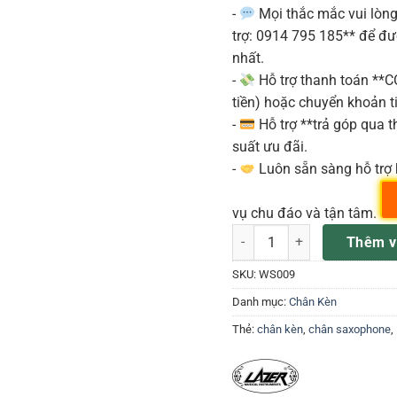
-
Mọi thắc mắc vui lòng 
trợ: 0914 795 185** để đ
nhất.
-
Hỗ trợ thanh toán **
tiền) hoặc chuyển khoản ti
-
Hỗ trợ **trả góp qua th
suất ưu đãi.
-
Luôn sẵn sàng hỗ trợ 
vụ chu đáo và tận tâm.
Chân kèn Saxophone Lazer W
Thêm v
SKU:
WS009
Danh mục:
Chân Kèn
Thẻ:
chân kèn
,
chân saxophone
,