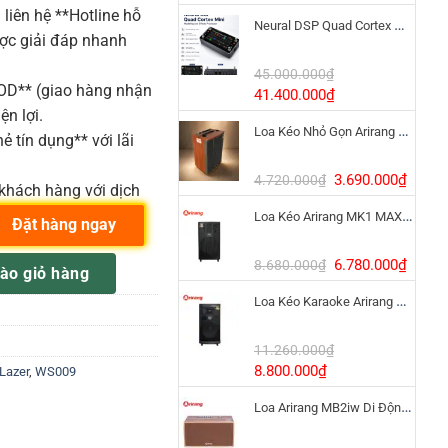
gốc
hiện
liên hệ **Hotline hỗ
Neural DSP Quad Cortex Mini – Amp Modeler Cao Cấp
là:
tại
ược giải đáp nhanh
3.390.000₫.
là:
1.900
45.000.000
₫
COD** (giao hàng nhận
Giá
Giá
41.400.000
₫
gốc
hiện
ện lợi.
Loa Kéo Nhỏ Gọn Arirang MKS2.5 Bass 12 Inch
là:
tại
ẻ tín dụng** với lãi
45.000.000₫.
là:
41.400.000₫.
Giá
Giá
3.690.000
₫
4.720.000
₫
khách hàng với dịch
gốc
hiện
Loa Kéo Arirang MK1 MAX 1200W Pin LiFePo4
là:
tại
Đặt hàng ngay
4.720.000₫.
là:
3.690
Giá
Giá
S009 số lượng
6.780.000
₫
8.680.000
₫
ào giỏ hàng
gốc
hiện
Loa Kéo Karaoke Arirang MK6 MAX Bass 40cm
là:
tại
8.680.000₫.
là:
6.780
11.260.000
₫
Giá
Giá
8.800.000
₫
Lazer
,
WS009
gốc
hiện
Loa Arirang MB2iw Di Động 1200W Kèm Micro
là:
tại
11.260.000₫.
là: