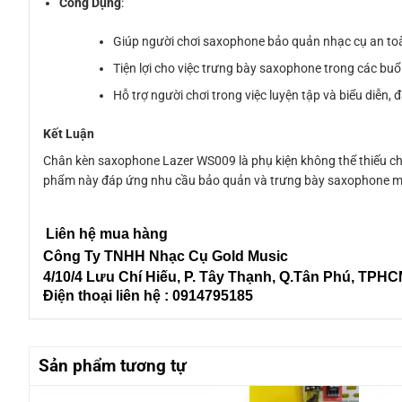
Công Dụng
:
Giúp người chơi saxophone bảo quản nhạc cụ an to
Tiện lợi cho việc trưng bày saxophone trong các buổi
Hỗ trợ người chơi trong việc luyện tập và biểu diễn, 
Kết Luận
Chân kèn saxophone Lazer WS009 là phụ kiện không thể thiếu cho
phẩm này đáp ứng nhu cầu bảo quản và trưng bày saxophone một
Liên hệ mua hàng
Công Ty TNHH Nhạc Cụ Gold Music
4/10/4 L
ưu Chí Hiếu, P. Tây Thạnh
, Q.Tân Phú, TPH
Điện thoại liên hệ : 0914795185
Sản phẩm tương tự