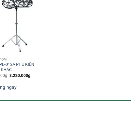
 TOM
PE-012A PHỤ KIỆN
 KHÁC
Giá
Giá
000
₫
3.220.000
₫
gốc
hiện
là:
tại
àng ngay
3.464.000₫.
là:
3.220.000₫.