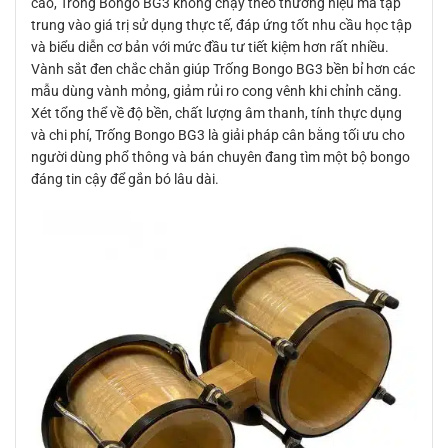
cao, Trống Bongo BG3 không chạy theo thương hiệu mà tập
trung vào giá trị sử dụng thực tế, đáp ứng tốt nhu cầu học tập
và biểu diễn cơ bản với mức đầu tư tiết kiệm hơn rất nhiều.
Vành sắt đen chắc chắn giúp Trống Bongo BG3 bền bỉ hơn các
mẫu dùng vành mỏng, giảm rủi ro cong vênh khi chỉnh căng.
Xét tổng thể về độ bền, chất lượng âm thanh, tính thực dụng
và chi phí, Trống Bongo BG3 là giải pháp cân bằng tối ưu cho
người dùng phổ thông và bán chuyên đang tìm một bộ bongo
đáng tin cậy để gắn bó lâu dài.