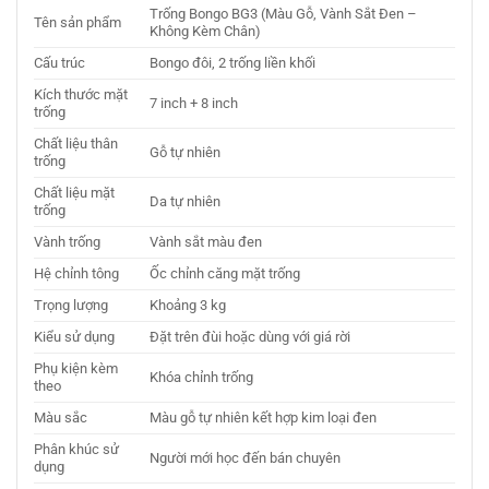
Trống Bongo BG3 (Màu Gỗ, Vành Sắt Đen –
Tên sản phẩm
Không Kèm Chân)
Cấu trúc
Bongo đôi, 2 trống liền khối
Kích thước mặt
7 inch + 8 inch
trống
Chất liệu thân
Gỗ tự nhiên
trống
Chất liệu mặt
Da tự nhiên
trống
Vành trống
Vành sắt màu đen
Hệ chỉnh tông
Ốc chỉnh căng mặt trống
Trọng lượng
Khoảng 3 kg
Kiểu sử dụng
Đặt trên đùi hoặc dùng với giá rời
Phụ kiện kèm
Khóa chỉnh trống
theo
Màu sắc
Màu gỗ tự nhiên kết hợp kim loại đen
Phân khúc sử
Người mới học đến bán chuyên
dụng