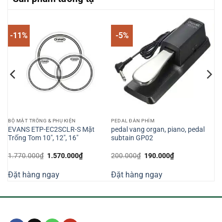
-11%
-5%
BỘ MẶT TRỐNG & PHỤ KIỆN
PEDAL ĐÀN PHÍM
EVANS ETP-EC2SCLR-S Mặt
pedal vang organ, piano, pedal
C
Trống Tom 10″, 12″, 16″
subtain GP02
Giá
Giá
Giá
Giá
1.770.000
₫
1.570.000
₫
200.000
₫
190.000
₫
gốc
hiện
gốc
hiện
là:
tại
là:
tại
Đặt hàng ngay
Đặt hàng ngay
1.770.000₫.
là:
200.000₫.
là:
000₫.
1.570.000₫.
190.000₫.