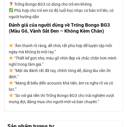
Trống Bongo BG3 có dùng cho trẻ em không
Phù hợp cho trẻ em từ độ tuổi học nhạc cơ bản trở lên, có
người hướng dẫn
Đánh giá của người dùng về Trống Bongo BG3
(Màu Gỗ, Vành Sắt Đen – Không Kèm Chân)
“Âm thanh rõ ràng, dễ chơi, rất phù hợp để luyện tập mỗi
ngày mà không bị mỏi tay.”
“Thiết kế gọn nhẹ, màu gỗ nhìn đẹp và chắc chắn hơn mình
nghĩ trong tầm giá.”
“Mặt da đánh rất đã tay, chỉnh tông dễ, dùng lâu vẫn ổn
định.”
“Mang đi biểu diễn acoustic khá tiện, âm ra nghe rõ và có
lực.”
“So với giá tiền thì Trống Bongo BG3 cho trải nghiệm vượt
mong đợi, đáng mua cho người mới và bán chuyên.”
Sản phẩm tương tự