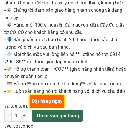
phẩm không được đổi trả vì lý do không thích, không hợp.
-
Chúng tôi đảm bảo giao hàng nhanh chóng và đáng
tin cậy.
-
Hàng mới 100%, nguyên đai nguyên kiện, đầy đủ giấy
tờ CO, CQ cho khách hàng có nhu cầu.
-
Sản phẩm được bảo hành 24 tháng, đảm bảo chất
lượng và dịch vụ sau bán hàng.
-
Mọi thắc mắc vui lòng liên hệ **Hotline hỗ trợ: 0914
795 185** để được giải đáp nhanh nhất.
-
Hỗ trợ thanh toán **COD** (giao hàng nhận tiền) hoặc
chuyển khoản tiện lợi.
-
Hỗ trợ **trả góp qua thẻ tín dụng** với lãi suất ưu đãi.
-
Luôn sẵn sàng hỗ trợ khách hàng với dịch vụ chu đáo
Đặt hàng ngay
và tận tâm.
Trống Bongo BG3 (Màu Gỗ, Vành Sắt Đen – Không Kèm Chân) số lượ
Thêm vào giỏ hàng
SKU:
BG3BONGO