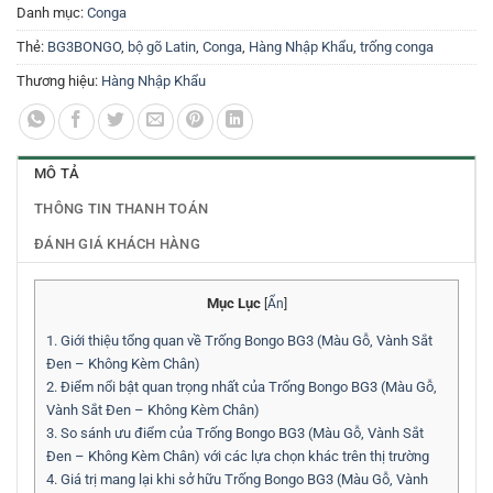
Danh mục:
Conga
Thẻ:
BG3BONGO
,
bộ gõ Latin
,
Conga
,
Hàng Nhập Khẩu
,
trống conga
Thương hiệu:
Hàng Nhập Khẩu
MÔ TẢ
THÔNG TIN THANH TOÁN
ĐÁNH GIÁ KHÁCH HÀNG
Mục Lục
[
Ẩn
]
1.
Giới thiệu tổng quan về Trống Bongo BG3 (Màu Gỗ, Vành Sắt
Đen – Không Kèm Chân)
2.
Điểm nổi bật quan trọng nhất của Trống Bongo BG3 (Màu Gỗ,
Vành Sắt Đen – Không Kèm Chân)
3.
So sánh ưu điểm của Trống Bongo BG3 (Màu Gỗ, Vành Sắt
Đen – Không Kèm Chân) với các lựa chọn khác trên thị trường
4.
Giá trị mang lại khi sở hữu Trống Bongo BG3 (Màu Gỗ, Vành