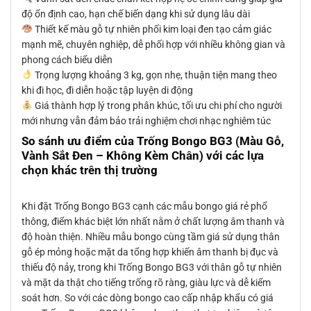
độ ổn định cao, hạn chế biến dạng khi sử dụng lâu dài
Thiết kế màu gỗ tự nhiên phối kim loại đen tạo cảm giác
mạnh mẽ, chuyên nghiệp, dễ phối hợp với nhiều không gian và
phong cách biểu diễn
Trọng lượng khoảng 3 kg, gọn nhẹ, thuận tiện mang theo
khi đi học, đi diễn hoặc tập luyện di động
Giá thành hợp lý trong phân khúc, tối ưu chi phí cho người
mới nhưng vẫn đảm bảo trải nghiệm chơi nhạc nghiêm túc
So sánh ưu điểm của Trống Bongo BG3 (Màu Gỗ,
Vành Sắt Đen – Không Kèm Chân) với các lựa
chọn khác trên thị trường
Khi đặt Trống Bongo BG3 cạnh các mẫu bongo giá rẻ phổ
thông, điểm khác biệt lớn nhất nằm ở chất lượng âm thanh và
độ hoàn thiện. Nhiều mẫu bongo cùng tầm giá sử dụng thân
gỗ ép mỏng hoặc mặt da tổng hợp khiến âm thanh bị đục và
thiếu độ nảy, trong khi Trống Bongo BG3 với thân gỗ tự nhiên
và mặt da thật cho tiếng trống rõ ràng, giàu lực và dễ kiểm
soát hơn. So với các dòng bongo cao cấp nhập khẩu có giá