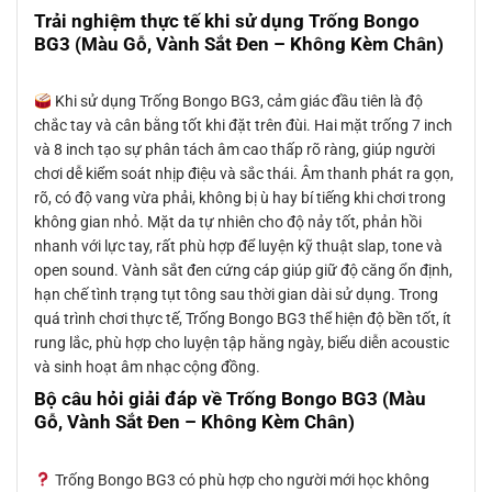
Trải nghiệm thực tế khi sử dụng Trống Bongo
BG3 (Màu Gỗ, Vành Sắt Đen – Không Kèm Chân)
Khi sử dụng Trống Bongo BG3, cảm giác đầu tiên là độ
chắc tay và cân bằng tốt khi đặt trên đùi. Hai mặt trống 7 inch
và 8 inch tạo sự phân tách âm cao thấp rõ ràng, giúp người
chơi dễ kiểm soát nhịp điệu và sắc thái. Âm thanh phát ra gọn,
rõ, có độ vang vừa phải, không bị ù hay bí tiếng khi chơi trong
không gian nhỏ. Mặt da tự nhiên cho độ nảy tốt, phản hồi
nhanh với lực tay, rất phù hợp để luyện kỹ thuật slap, tone và
open sound. Vành sắt đen cứng cáp giúp giữ độ căng ổn định,
hạn chế tình trạng tụt tông sau thời gian dài sử dụng. Trong
quá trình chơi thực tế, Trống Bongo BG3 thể hiện độ bền tốt, ít
rung lắc, phù hợp cho luyện tập hằng ngày, biểu diễn acoustic
và sinh hoạt âm nhạc cộng đồng.
Bộ câu hỏi giải đáp về Trống Bongo BG3 (Màu
Gỗ, Vành Sắt Đen – Không Kèm Chân)
Trống Bongo BG3 có phù hợp cho người mới học không