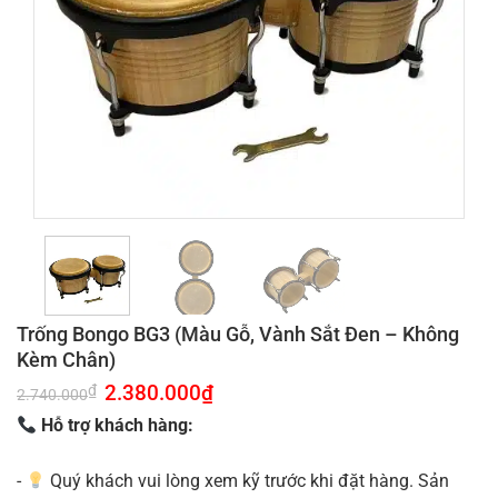
Trống Bongo BG3 (Màu Gỗ, Vành Sắt Đen – Không
Kèm Chân)
Giá
2.380.000
₫
Giá
₫
2.740.000
gốc
hiện
là:
tại
Hỗ trợ khách hàng:
2.740.000₫.
là:
2.380.000₫.
-
Quý khách vui lòng xem kỹ trước khi đặt hàng. Sản