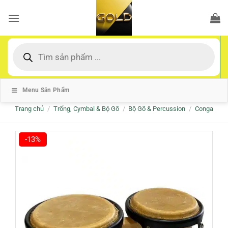
Bỏ
qua
nội
dung
Tìm
kiếm
sản
phẩm
Menu Sản Phẩm
Trang chủ
/
Trống, Cymbal & Bộ Gõ
/
Bộ Gõ & Percussion
/
Conga
-13%