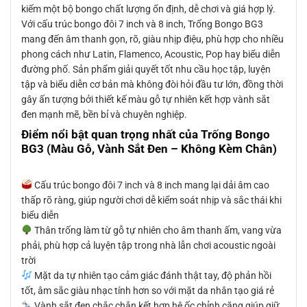
kiếm một bộ bongo chất lượng ổn định, dễ chơi và giá hợp lý.
Với cấu trúc bongo đôi 7 inch và 8 inch, Trống Bongo BG3
mang đến âm thanh gọn, rõ, giàu nhịp điệu, phù hợp cho nhiều
phong cách như Latin, Flamenco, Acoustic, Pop hay biểu diễn
đường phố. Sản phẩm giải quyết tốt nhu cầu học tập, luyện
tập và biểu diễn cơ bản mà không đòi hỏi đầu tư lớn, đồng thời
gây ấn tượng bởi thiết kế màu gỗ tự nhiên kết hợp vành sắt
đen mạnh mẽ, bền bỉ và chuyên nghiệp.
Điểm nổi bật quan trọng nhất của Trống Bongo
BG3 (Màu Gỗ, Vành Sắt Đen – Không Kèm Chân)
Cấu trúc bongo đôi 7 inch và 8 inch mang lại dải âm cao
thấp rõ ràng, giúp người chơi dễ kiểm soát nhịp và sắc thái khi
biểu diễn
Thân trống làm từ gỗ tự nhiên cho âm thanh ấm, vang vừa
phải, phù hợp cả luyện tập trong nhà lẫn chơi acoustic ngoài
trời
Mặt da tự nhiên tạo cảm giác đánh thật tay, độ phản hồi
tốt, âm sắc giàu nhạc tính hơn so với mặt da nhân tạo giá rẻ
Vành sắt đen chắc chắn kết hợp hệ ốc chỉnh căng giúp giữ