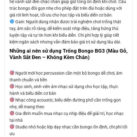
hệ vành sắt đen chắc chắn giúp giữ tông ổn định khi chơi. Cấu
trúc bongo đôi gọn nhẹ cho phép đặt trên đùi hoặc dùng với
giá rời linh hoạt, tối ưu cho học tập và biểu diễn cơ bản.
Gain: Người dùng nhận được trải nghiệm chơi trống thật
tay, âm sắc rõ ràng, dễ kiểm soát nhịp điệu, tăng hứng thú
luyện tập và tự tin hơn khi biểu diễn. Chi phí hợp lý giúp tiết
kiệm ngân sách nhưng vẫn đảm bảo giá trị sử dụng lâu dài.
Những ai nên sử dụng Trống Bongo BG3 (Màu Gỗ,
Vành Sắt Đen – Không Kèm Chân)
Người mới học percussion cần một bộ bongo dễ chơi, âm
thanh chuẩn và bền
Học sinh, sinh viên âm nhạc sử dụng cho học tập, thực
hành và biểu diễn cơ bản
Nhạc công acoustic, biểu diễn đường phố cần trống gọn
nhẹ, dễ mang theo
Gia đình muốn mua nhạc cụ nhịp điệu để giải trí, học nhạc
tại nhà
Studio nhỏ hoặc lớp dạy nhạc cần bongo ổn định, chi phí tối
ưu