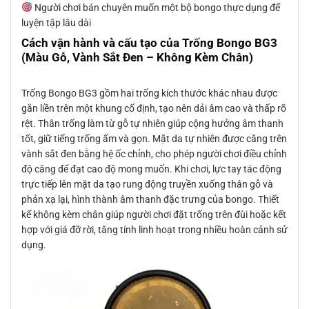
Người chơi bán chuyên muốn một bộ bongo thực dụng để
luyện tập lâu dài
Cách vận hành và cấu tạo của Trống Bongo BG3
(Màu Gỗ, Vành Sắt Đen – Không Kèm Chân)
Trống Bongo BG3 gồm hai trống kích thước khác nhau được
gắn liền trên một khung cố định, tạo nên dải âm cao và thấp rõ
rệt. Thân trống làm từ gỗ tự nhiên giúp cộng hưởng âm thanh
tốt, giữ tiếng trống ấm và gọn. Mặt da tự nhiên được căng trên
vành sắt đen bằng hệ ốc chỉnh, cho phép người chơi điều chỉnh
độ căng để đạt cao độ mong muốn. Khi chơi, lực tay tác động
trực tiếp lên mặt da tạo rung động truyền xuống thân gỗ và
phản xạ lại, hình thành âm thanh đặc trưng của bongo. Thiết
kế không kèm chân giúp người chơi đặt trống trên đùi hoặc kết
hợp với giá đỡ rời, tăng tính linh hoạt trong nhiều hoàn cảnh sử
dụng.