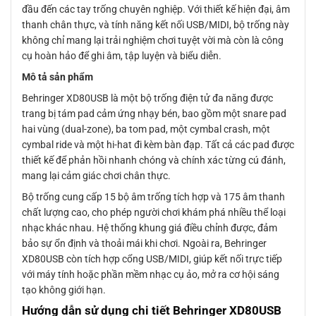
đầu đến các tay trống chuyên nghiệp. Với thiết kế hiện đại, âm
thanh chân thực, và tính năng kết nối USB/MIDI, bộ trống này
không chỉ mang lại trải nghiệm chơi tuyệt vời mà còn là công
cụ hoàn hảo để ghi âm, tập luyện và biểu diễn.
Mô tả sản phẩm
Behringer XD80USB là một bộ trống điện tử đa năng được
trang bị tám pad cảm ứng nhạy bén, bao gồm một snare pad
hai vùng (dual-zone), ba tom pad, một cymbal crash, một
cymbal ride và một hi-hat đi kèm bàn đạp. Tất cả các pad được
thiết kế để phản hồi nhanh chóng và chính xác từng cú đánh,
mang lại cảm giác chơi chân thực.
Bộ trống cung cấp 15 bộ âm trống tích hợp và 175 âm thanh
chất lượng cao, cho phép người chơi khám phá nhiều thể loại
nhạc khác nhau. Hệ thống khung giá điều chỉnh được, đảm
bảo sự ổn định và thoải mái khi chơi. Ngoài ra, Behringer
XD80USB còn tích hợp cổng USB/MIDI, giúp kết nối trực tiếp
với máy tính hoặc phần mềm nhạc cụ ảo, mở ra cơ hội sáng
tạo không giới hạn.
Hướng dẫn sử dụng chi tiết Behringer XD80USB