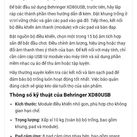
Để bắt đầu sử dụng Behringer XD80USB, trước tiên, hãy lắp
ráp các thành phần theo hướng dẫn đi kèm. Đặt khung trống ở
vị trí vững chắc và gắn các pad vào giá đỡ. Tiếp theo, kết nối
bộ điều khiển âm thanh (module) với các pad và bàn đạp.
Bật nguồn bộ điều khiển, chọn một trong 15 bộ âm tích hợp
sẵn để bắt đầu chơi. Điều chỉnh âm lượng, hiệu ứng hoặc thay
đổi âm thanh theo ý thích của bạn. Để kết nối với máy tính, chỉ
cần cắm cáp USB từ module vào máy tính và sử dụng phần
mềm nhạc cụ ảo để thu âm hoặc tập luyện.
Hãy thường xuyên kiểm tra các kết nối và làm sạch pad để
đảm bảo bộ trống luôn hoạt động tốt nhất. Việc bảo quản
đúng cách sẽ giúp kéo dài tuổi thọ của sản phẩm.
Thông số kỹ thuật của Behringer XD80USB
Kích thước:
Module điều khiển nhỏ gọn, phù hợp cho không
gian hạn chế.
Trọng lượng:
Xấp xỉ 10 kg (toàn bộ bộ trống, bao gồm
khung, pad và module).
Pad cảm ứng:
8 pad cảm ứng nhạy bén, bao gồm snare