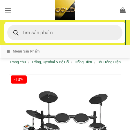
Bỏ
qua
nội
dung
Tìm
kiếm
sản
phẩm
Menu Sản Phẩm
Trang chủ
/
Trống, Cymbal & Bộ Gõ
/
Trống Điện
/
Bộ Trống Điện
-13%