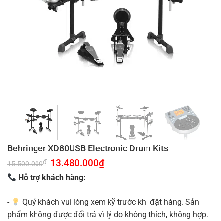
Behringer XD80USB Electronic Drum Kits
Giá
13.480.000
₫
Giá
₫
15.500.000
gốc
hiện
là:
tại
Hỗ trợ khách hàng:
15.500.000₫.
là:
13.480.000₫.
-
Quý khách vui lòng xem kỹ trước khi đặt hàng. Sản
phẩm không được đổi trả vì lý do không thích, không hợp.