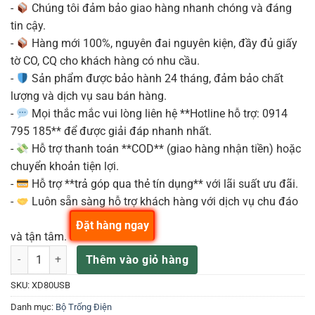
-
Chúng tôi đảm bảo giao hàng nhanh chóng và đáng
tin cậy.
-
Hàng mới 100%, nguyên đai nguyên kiện, đầy đủ giấy
tờ CO, CQ cho khách hàng có nhu cầu.
-
Sản phẩm được bảo hành 24 tháng, đảm bảo chất
lượng và dịch vụ sau bán hàng.
-
Mọi thắc mắc vui lòng liên hệ **Hotline hỗ trợ: 0914
795 185** để được giải đáp nhanh nhất.
-
Hỗ trợ thanh toán **COD** (giao hàng nhận tiền) hoặc
chuyển khoản tiện lợi.
-
Hỗ trợ **trả góp qua thẻ tín dụng** với lãi suất ưu đãi.
-
Luôn sẵn sàng hỗ trợ khách hàng với dịch vụ chu đáo
Đặt hàng ngay
và tận tâm.
Behringer XD80USB Electronic Drum Kits số lượng
Thêm vào giỏ hàng
SKU:
XD80USB
Danh mục:
Bộ Trống Điện