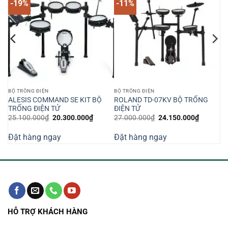
-19%
-11%
BỘ TRỐNG ĐIỆN
BỘ TRỐNG ĐIỆN
ALESIS COMMAND SE KIT BỘ
ROLAND TD-07KV BỘ TRỐNG
TRỐNG ĐIỆN TỬ
ĐIỆN TỬ
Giá
Giá
Giá
Giá
25.100.000
₫
20.300.000
₫
27.000.000
₫
24.150.000
₫
n
gốc
hiện
gốc
hiện
là:
tại
là:
tại
Đặt hàng ngay
Đặt hàng ngay
25.100.000₫.
là:
27.000.000₫.
là:
400.000₫.
20.300.000₫.
24.150.0
HỖ TRỢ KHÁCH HÀNG