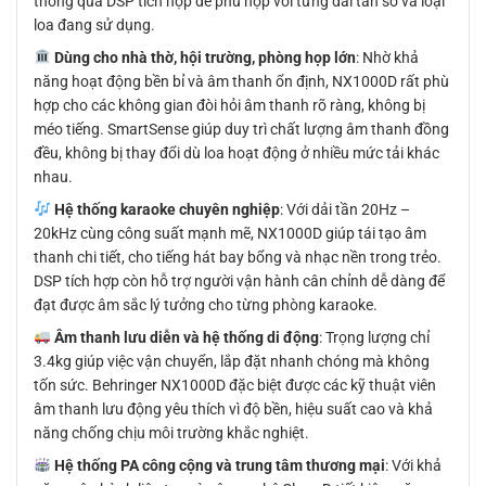
thông qua DSP tích hợp để phù hợp với từng dải tần số và loại
loa đang sử dụng.
Dùng cho nhà thờ, hội trường, phòng họp lớn
: Nhờ khả
năng hoạt động bền bỉ và âm thanh ổn định, NX1000D rất phù
hợp cho các không gian đòi hỏi âm thanh rõ ràng, không bị
méo tiếng. SmartSense giúp duy trì chất lượng âm thanh đồng
đều, không bị thay đổi dù loa hoạt động ở nhiều mức tải khác
nhau.
Hệ thống karaoke chuyên nghiệp
: Với dải tần 20Hz –
20kHz cùng công suất mạnh mẽ, NX1000D giúp tái tạo âm
thanh chi tiết, cho tiếng hát bay bổng và nhạc nền trong trẻo.
DSP tích hợp còn hỗ trợ người vận hành cân chỉnh dễ dàng để
đạt được âm sắc lý tưởng cho từng phòng karaoke.
Âm thanh lưu diễn và hệ thống di động
: Trọng lượng chỉ
3.4kg giúp việc vận chuyển, lắp đặt nhanh chóng mà không
tốn sức. Behringer NX1000D đặc biệt được các kỹ thuật viên
âm thanh lưu động yêu thích vì độ bền, hiệu suất cao và khả
năng chống chịu môi trường khắc nghiệt.
Hệ thống PA công cộng và trung tâm thương mại
: Với khả