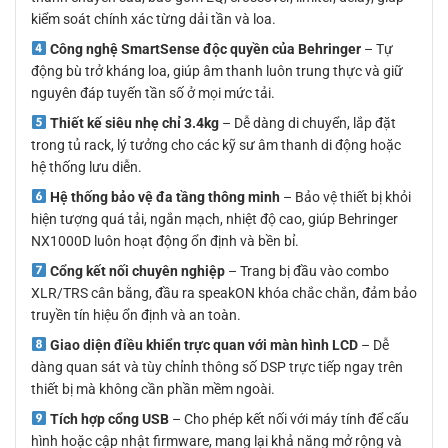
kiểm soát chính xác từng dải tần và loa.
Công nghệ SmartSense độc quyền của Behringer
– Tự
động bù trở kháng loa, giúp âm thanh luôn trung thực và giữ
nguyên đáp tuyến tần số ở mọi mức tải.
Thiết kế siêu nhẹ chỉ 3.4kg
– Dễ dàng di chuyển, lắp đặt
trong tủ rack, lý tưởng cho các kỹ sư âm thanh di động hoặc
hệ thống lưu diễn.
Hệ thống bảo vệ đa tầng thông minh
– Bảo vệ thiết bị khỏi
hiện tượng quá tải, ngắn mạch, nhiệt độ cao, giúp Behringer
NX1000D luôn hoạt động ổn định và bền bỉ.
Cổng kết nối chuyên nghiệp
– Trang bị đầu vào combo
XLR/TRS cân bằng, đầu ra speakON khóa chắc chắn, đảm bảo
truyền tín hiệu ổn định và an toàn.
Giao diện điều khiển trực quan với màn hình LCD
– Dễ
dàng quan sát và tùy chỉnh thông số DSP trực tiếp ngay trên
thiết bị mà không cần phần mềm ngoài.
Tích hợp cổng USB
– Cho phép kết nối với máy tính để cấu
hình hoặc cập nhật firmware, mang lại khả năng mở rộng và