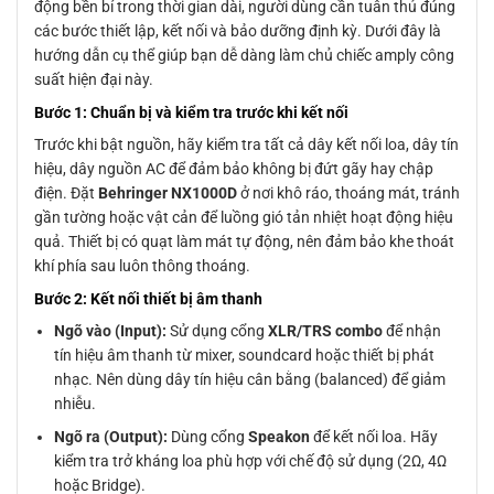
động bền bỉ trong thời gian dài, người dùng cần tuân thủ đúng
các bước thiết lập, kết nối và bảo dưỡng định kỳ. Dưới đây là
hướng dẫn cụ thể giúp bạn dễ dàng làm chủ chiếc amply công
suất hiện đại này.
Bước 1: Chuẩn bị và kiểm tra trước khi kết nối
Trước khi bật nguồn, hãy kiểm tra tất cả dây kết nối loa, dây tín
hiệu, dây nguồn AC để đảm bảo không bị đứt gãy hay chập
điện. Đặt
Behringer NX1000D
ở nơi khô ráo, thoáng mát, tránh
gần tường hoặc vật cản để luồng gió tản nhiệt hoạt động hiệu
quả. Thiết bị có quạt làm mát tự động, nên đảm bảo khe thoát
khí phía sau luôn thông thoáng.
Bước 2: Kết nối thiết bị âm thanh
Ngõ vào (Input):
Sử dụng cổng
XLR/TRS combo
để nhận
tín hiệu âm thanh từ mixer, soundcard hoặc thiết bị phát
nhạc. Nên dùng dây tín hiệu cân bằng (balanced) để giảm
nhiễu.
Ngõ ra (Output):
Dùng cổng
Speakon
để kết nối loa. Hãy
kiểm tra trở kháng loa phù hợp với chế độ sử dụng (2Ω, 4Ω
hoặc Bridge).