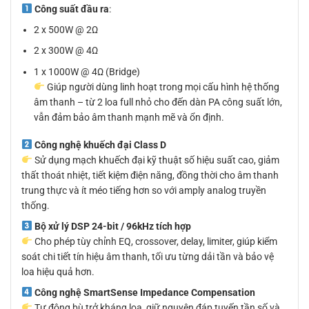
Công suất đầu ra
:
2 x 500W @ 2Ω
2 x 300W @ 4Ω
1 x 1000W @ 4Ω (Bridge)
Giúp người dùng linh hoạt trong mọi cấu hình hệ thống
âm thanh – từ 2 loa full nhỏ cho đến dàn PA công suất lớn,
vẫn đảm bảo âm thanh mạnh mẽ và ổn định.
Công nghệ khuếch đại Class D
Sử dụng mạch khuếch đại kỹ thuật số hiệu suất cao, giảm
thất thoát nhiệt, tiết kiệm điện năng, đồng thời cho âm thanh
trung thực và ít méo tiếng hơn so với amply analog truyền
thống.
Bộ xử lý DSP 24-bit / 96kHz tích hợp
Cho phép tùy chỉnh EQ, crossover, delay, limiter, giúp kiểm
soát chi tiết tín hiệu âm thanh, tối ưu từng dải tần và bảo vệ
loa hiệu quả hơn.
Công nghệ SmartSense Impedance Compensation
Tự động bù trở kháng loa, giữ nguyên đáp tuyến tần số và