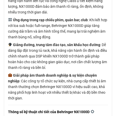
năng vận hành liên tục và công nghệ Class D tiết kiệm năng
lượng, NX1000D đảm bảo âm thanh rõ ràng, ổn định, không
nhiễu trong thời gian dài.
Ứng dụng trong rạp chiếu phim, quán bar, club
: Khi kết hợp
với loa sub hoặc full-range, Behringer NX1000D giúp tăng
cường dải trầm và âm hình tổng thể, mang lại trải nghiệm âm
thanh bùng nổ, sống động.
Giảng đường, trung tâm đào tạo, sân khấu học đường
: Dễ
dàng lắp đặt trong tủ rack, khả năng vận hành ổn định và điều
chỉnh nhanh qua DSP khiến NX1000D trở thành giải pháp
hoàn hảo cho các không gian giáo dục, nơi cần chất lượng âm
thanh rõ ràng và bền bỉ.
Giải pháp âm thanh doanh nghiệp & sự kiện chuyên
nghiệp
: Các công ty tổ chức sự kiện, nhà cung cấp thiết bị âm
thanh thường chọn Behringer NX1000D vì hiệu suất cao, khả
năng phối hợp linh hoạt với nhiều thiết bị khác và độ bền theo
thời gian.
Thông số kỹ thuật chi tiết của Behringer NX1000D