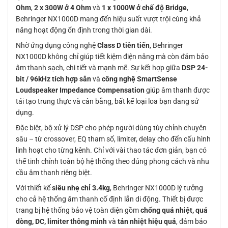
Ohm
,
2 x 300W ở 4 Ohm
và
1 x 1000W ở chế độ Bridge
,
Behringer NX1000D mang đến hiệu suất vượt trội cùng khả
năng hoạt động ổn định trong thời gian dài.
Nhờ ứng dụng công nghệ
Class D tiên tiến
, Behringer
NX1000D không chỉ giúp tiết kiệm điện năng mà còn đảm bảo
âm thanh sạch, chi tiết và mạnh mẽ. Sự kết hợp giữa
DSP 24-
bit / 96kHz tích hợp sẵn
và
công nghệ SmartSense
Loudspeaker Impedance Compensation
giúp âm thanh được
tái tạo trung thực và cân bằng, bất kể loại loa bạn đang sử
dụng.
Đặc biệt, bộ xử lý DSP cho phép người dùng tùy chỉnh chuyên
sâu – từ crossover, EQ tham số, limiter, delay cho đến cấu hình
linh hoạt cho từng kênh. Chỉ với vài thao tác đơn giản, bạn có
thể tinh chỉnh toàn bộ hệ thống theo đúng phong cách và nhu
cầu âm thanh riêng biệt.
Với thiết kế
siêu nhẹ chỉ 3.4kg
, Behringer NX1000D lý tưởng
cho cả hệ thống âm thanh cố định lẫn di động. Thiết bị được
trang bị hệ thống bảo vệ toàn diện gồm
chống quá nhiệt, quá
dòng, DC, limiter thông minh
và
tản nhiệt hiệu quả
, đảm bảo