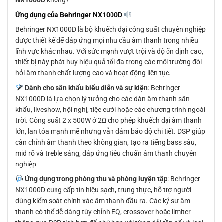
NX1000D
không?
Ứng dụng của Behringer NX1000D
Behringer NX1000D là bộ khuếch đại công suất chuyên nghiệp
được thiết kế để đáp ứng mọi nhu cầu âm thanh trong nhiều
lĩnh vực khác nhau. Với sức mạnh vượt trội và độ ổn định cao,
thiết bị này phát huy hiệu quả tối đa trong các môi trường đòi
hỏi âm thanh chất lượng cao và hoạt động liên tục.
Dành cho sân khấu biểu diễn và sự kiện
: Behringer
NX1000D là lựa chọn lý tưởng cho các dàn âm thanh sân
khấu, liveshow, hội nghị, tiệc cưới hoặc các chương trình ngoài
trời. Công suất 2 x 500W ở 2Ω cho phép khuếch đại âm thanh
lớn, lan tỏa mạnh mẽ nhưng vẫn đảm bảo độ chi tiết. DSP giúp
cân chỉnh âm thanh theo không gian, tạo ra tiếng bass sâu,
mid rõ và treble sáng, đáp ứng tiêu chuẩn âm thanh chuyên
nghiệp.
Ứng dụng trong phòng thu và phòng luyện tập
: Behringer
NX1000D cung cấp tín hiệu sạch, trung thực, hỗ trợ người
dùng kiểm soát chính xác âm thanh đầu ra. Các kỹ sư âm
thanh có thể dễ dàng tùy chỉnh EQ, crossover hoặc limiter