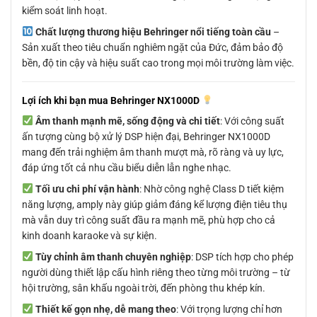
kiểm soát linh hoạt.
Chất lượng thương hiệu Behringer nổi tiếng toàn cầu
–
Sản xuất theo tiêu chuẩn nghiêm ngặt của Đức, đảm bảo độ
bền, độ tin cậy và hiệu suất cao trong mọi môi trường làm việc.
Lợi ích khi bạn mua Behringer NX1000D
Âm thanh mạnh mẽ, sống động và chi tiết
: Với công suất
ấn tượng cùng bộ xử lý DSP hiện đại, Behringer NX1000D
mang đến trải nghiệm âm thanh mượt mà, rõ ràng và uy lực,
đáp ứng tốt cả nhu cầu biểu diễn lẫn nghe nhạc.
Tối ưu chi phí vận hành
: Nhờ công nghệ Class D tiết kiệm
năng lượng, amply này giúp giảm đáng kể lượng điện tiêu thụ
mà vẫn duy trì công suất đầu ra mạnh mẽ, phù hợp cho cả
kinh doanh karaoke và sự kiện.
Tùy chỉnh âm thanh chuyên nghiệp
: DSP tích hợp cho phép
người dùng thiết lập cấu hình riêng theo từng môi trường – từ
hội trường, sân khấu ngoài trời, đến phòng thu khép kín.
Thiết kế gọn nhẹ, dễ mang theo
: Với trọng lượng chỉ hơn