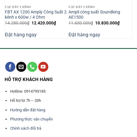
CỤC ĐẨY 2 KÊNH
CỤC ĐẨY 2 KÊNH
FBT AX 1200 Amply Công Suất 2
Ampli công suất Soundking
kênh x 600w / 4 Ohm
AE1500
Giá
Giá
Giá
Giá
14.280.000
₫
12.420.000
₫
11.650.000
₫
10.830.000
₫
n
gốc
hiện
gốc
hiện
là:
tại
là:
tại
Đặt hàng ngay
Đặt hàng ngay
14.280.000₫.
là:
11.650.000₫.
là:
440.000₫.
12.420.000₫.
10.830.0
HỖ TRỢ KHÁCH HÀNG
Hotline: 0914795185
Hỗ trợ từ 7h -- 20h
Hướng dẫn đặt hàng
Phương thức vận chuyển
Chính sách đổi trả