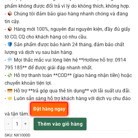
phẩm không được đổi trả vì lý do không thích, không hợp.
-
Chúng tôi đảm bảo giao hàng nhanh chóng và đáng
tin cậy.
-
Hàng mới 100%, nguyên đai nguyên kiện, đầy đủ giấy
tờ CO, CQ cho khách hàng có nhu cầu.
-
Sản phẩm được bảo hành 24 tháng, đảm bảo chất
lượng và dịch vụ sau bán hàng.
-
Mọi thắc mắc vui lòng liên hệ **Hotline hỗ trợ: 0914
795 185** để được giải đáp nhanh nhất.
-
Hỗ trợ thanh toán **COD** (giao hàng nhận tiền) hoặc
chuyển khoản tiện lợi.
-
Hỗ trợ **trả góp qua thẻ tín dụng** với lãi suất ưu đãi.
-
Luôn sẵn sàng hỗ trợ khách hàng với dịch vụ chu đáo
Đặt hàng ngay
và tận tâm.
Behringer NX1000D Amply Công Suất 2 x 500w / 2 ohm DSP số lượng
Thêm vào giỏ hàng
SKU:
NX1000D