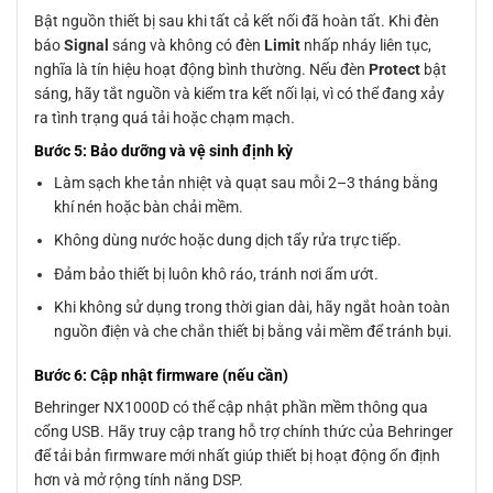
Bật nguồn thiết bị sau khi tất cả kết nối đã hoàn tất. Khi đèn
báo
Signal
sáng và không có đèn
Limit
nhấp nháy liên tục,
nghĩa là tín hiệu hoạt động bình thường. Nếu đèn
Protect
bật
sáng, hãy tắt nguồn và kiểm tra kết nối lại, vì có thể đang xảy
ra tình trạng quá tải hoặc chạm mạch.
Bước 5: Bảo dưỡng và vệ sinh định kỳ
Làm sạch khe tản nhiệt và quạt sau mỗi 2–3 tháng bằng
khí nén hoặc bàn chải mềm.
Không dùng nước hoặc dung dịch tẩy rửa trực tiếp.
Đảm bảo thiết bị luôn khô ráo, tránh nơi ẩm ướt.
Khi không sử dụng trong thời gian dài, hãy ngắt hoàn toàn
nguồn điện và che chắn thiết bị bằng vải mềm để tránh bụi.
Bước 6: Cập nhật firmware (nếu cần)
Behringer NX1000D có thể cập nhật phần mềm thông qua
cổng USB. Hãy truy cập trang hỗ trợ chính thức của Behringer
để tải bản firmware mới nhất giúp thiết bị hoạt động ổn định
hơn và mở rộng tính năng DSP.