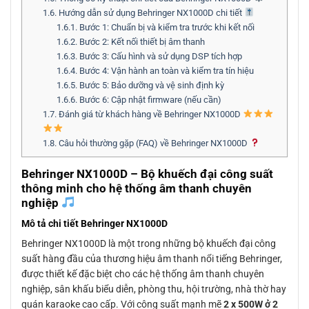
1.6.
Hướng dẫn sử dụng Behringer NX1000D chi tiết
1.6.1.
Bước 1: Chuẩn bị và kiểm tra trước khi kết nối
1.6.2.
Bước 2: Kết nối thiết bị âm thanh
1.6.3.
Bước 3: Cấu hình và sử dụng DSP tích hợp
1.6.4.
Bước 4: Vận hành an toàn và kiểm tra tín hiệu
1.6.5.
Bước 5: Bảo dưỡng và vệ sinh định kỳ
1.6.6.
Bước 6: Cập nhật firmware (nếu cần)
1.7.
Đánh giá từ khách hàng về Behringer NX1000D
1.8.
Câu hỏi thường gặp (FAQ) về Behringer NX1000D
Behringer NX1000D – Bộ khuếch đại công suất
thông minh cho hệ thống âm thanh chuyên
nghiệp
Mô tả chi tiết Behringer NX1000D
Behringer NX1000D là một trong những bộ khuếch đại công
suất hàng đầu của thương hiệu âm thanh nổi tiếng Behringer,
được thiết kế đặc biệt cho các hệ thống âm thanh chuyên
nghiệp, sân khấu biểu diễn, phòng thu, hội trường, nhà thờ hay
quán karaoke cao cấp. Với công suất mạnh mẽ
2 x 500W ở 2