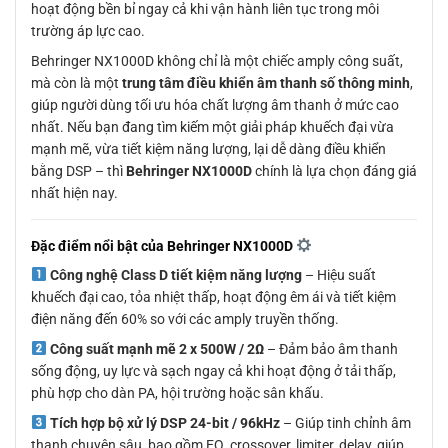
hoạt động bền bỉ ngay cả khi vận hành liên tục trong môi
trường áp lực cao.
Behringer NX1000D không chỉ là một chiếc amply công suất,
mà còn là một
trung tâm điều khiển âm thanh số thông minh
,
giúp người dùng tối ưu hóa chất lượng âm thanh ở mức cao
nhất. Nếu bạn đang tìm kiếm một giải pháp khuếch đại vừa
mạnh mẽ, vừa tiết kiệm năng lượng, lại dễ dàng điều khiển
bằng DSP – thì
Behringer NX1000D
chính là lựa chọn đáng giá
nhất hiện nay.
Đặc điểm nổi bật của Behringer NX1000D
Công nghệ Class D tiết kiệm năng lượng
– Hiệu suất
khuếch đại cao, tỏa nhiệt thấp, hoạt động êm ái và tiết kiệm
điện năng đến 60% so với các amply truyền thống.
Công suất mạnh mẽ 2 x 500W / 2Ω
– Đảm bảo âm thanh
sống động, uy lực và sạch ngay cả khi hoạt động ở tải thấp,
phù hợp cho dàn PA, hội trường hoặc sân khấu.
Tích hợp bộ xử lý DSP 24-bit / 96kHz
– Giúp tinh chỉnh âm
thanh chuyên sâu, bao gồm EQ, crossover, limiter, delay, giúp