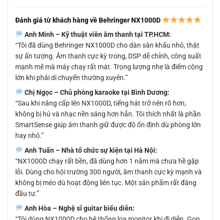
Đánh giá từ khách hàng về Behringer NX1000D
Anh Minh – Kỹ thuật viên âm thanh tại TP.HCM:
“Tôi đã dùng Behringer NX1000D cho dàn sân khấu nhỏ, thật
sự ấn tượng. Âm thanh cực kỳ trong, DSP dễ chỉnh, công suất
mạnh mẽ mà máy chạy rất mát. Trọng lượng nhẹ là điểm cộng
lớn khi phải di chuyển thường xuyên.”
Chị Ngọc – Chủ phòng karaoke tại Bình Dương:
“Sau khi nâng cấp lên NX1000D, tiếng hát trở nên rõ hơn,
không bị hú và nhạc nền sáng hơn hẳn. Tôi thích nhất là phần
SmartSense giúp âm thanh giữ được độ ổn định dù phòng lớn
hay nhỏ.”
Anh Tuấn – Nhà tổ chức sự kiện tại Hà Nội:
“NX1000D chạy rất bền, đã dùng hơn 1 năm mà chưa hề gặp
lỗi. Dùng cho hội trường 300 người, âm thanh cực kỳ mạnh và
không bị méo dù hoạt động liên tục. Một sản phẩm rất đáng
đầu tư.”
Anh Hòa – Nghệ sĩ guitar biểu diễn:
“Tôi dùng NX1000D cho hệ thống loa monitor khi đi diễn. Gọn