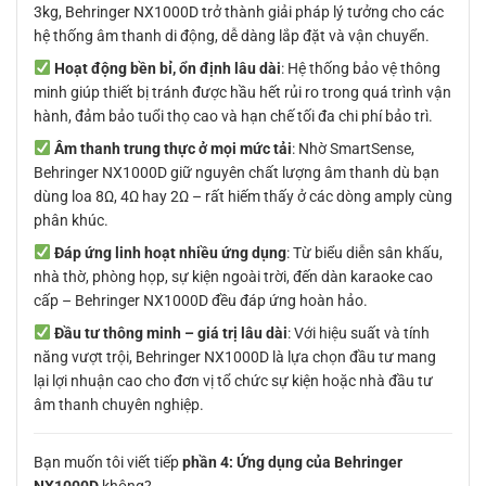
3kg, Behringer NX1000D trở thành giải pháp lý tưởng cho các
hệ thống âm thanh di động, dễ dàng lắp đặt và vận chuyển.
Hoạt động bền bỉ, ổn định lâu dài
: Hệ thống bảo vệ thông
minh giúp thiết bị tránh được hầu hết rủi ro trong quá trình vận
hành, đảm bảo tuổi thọ cao và hạn chế tối đa chi phí bảo trì.
Âm thanh trung thực ở mọi mức tải
: Nhờ SmartSense,
Behringer NX1000D giữ nguyên chất lượng âm thanh dù bạn
dùng loa 8Ω, 4Ω hay 2Ω – rất hiếm thấy ở các dòng amply cùng
phân khúc.
Đáp ứng linh hoạt nhiều ứng dụng
: Từ biểu diễn sân khấu,
nhà thờ, phòng họp, sự kiện ngoài trời, đến dàn karaoke cao
cấp – Behringer NX1000D đều đáp ứng hoàn hảo.
Đầu tư thông minh – giá trị lâu dài
: Với hiệu suất và tính
năng vượt trội, Behringer NX1000D là lựa chọn đầu tư mang
lại lợi nhuận cao cho đơn vị tổ chức sự kiện hoặc nhà đầu tư
âm thanh chuyên nghiệp.
Bạn muốn tôi viết tiếp
phần 4: Ứng dụng của Behringer