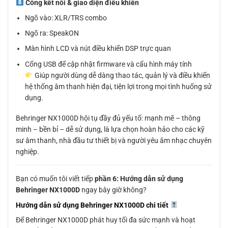
Cổng kết nối & giao diện điều khiển
Ngõ vào: XLR/TRS combo
Ngõ ra: SpeakON
Màn hình LCD và nút điều khiển DSP trực quan
Cổng USB để cập nhật firmware và cấu hình máy tính
Giúp người dùng dễ dàng thao tác, quản lý và điều khiển
hệ thống âm thanh hiện đại, tiện lợi trong mọi tình huống sử
dụng.
Behringer NX1000D hội tụ đầy đủ yếu tố: mạnh mẽ – thông
minh – bền bỉ – dễ sử dụng, là lựa chọn hoàn hảo cho các kỹ
sư âm thanh, nhà đầu tư thiết bị và người yêu âm nhạc chuyên
nghiệp.
Bạn có muốn tôi viết tiếp
phần 6: Hướng dẫn sử dụng
Behringer NX1000D
ngay bây giờ không?
Hướng dẫn sử dụng Behringer NX1000D chi tiết
Để Behringer NX1000D phát huy tối đa sức mạnh và hoạt