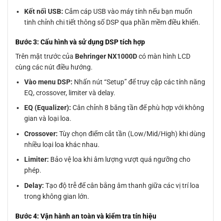
Kết nối USB:
Cắm cáp USB vào máy tính nếu bạn muốn
tinh chỉnh chi tiết thông số DSP qua phần mềm điều khiển.
Bước 3: Cấu hình và sử dụng DSP tích hợp
Trên mặt trước của
Behringer NX1000D
có màn hình LCD
cùng các nút điều hướng.
Vào menu DSP:
Nhấn nút “Setup” để truy cập các tính năng
EQ, crossover, limiter và delay.
EQ (Equalizer):
Cân chỉnh 8 băng tần để phù hợp với không
gian và loại loa.
Crossover:
Tùy chọn điểm cắt tần (Low/Mid/High) khi dùng
nhiều loại loa khác nhau.
Limiter:
Bảo vệ loa khi âm lượng vượt quá ngưỡng cho
phép.
Delay:
Tạo độ trễ để cân bằng âm thanh giữa các vị trí loa
trong không gian lớn.
Bước 4: Vận hành an toàn và kiểm tra tín hiệu