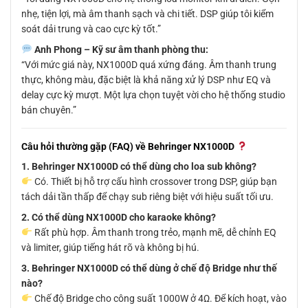
nhẹ, tiện lợi, mà âm thanh sạch và chi tiết. DSP giúp tôi kiểm
soát dải trung và cao cực kỳ tốt.”
Anh Phong – Kỹ sư âm thanh phòng thu:
“Với mức giá này, NX1000D quá xứng đáng. Âm thanh trung
thực, không màu, đặc biệt là khả năng xử lý DSP như EQ và
delay cực kỳ mượt. Một lựa chọn tuyệt vời cho hệ thống studio
bán chuyên.”
Câu hỏi thường gặp (FAQ) về Behringer NX1000D
1. Behringer NX1000D có thể dùng cho loa sub không?
Có. Thiết bị hỗ trợ cấu hình crossover trong DSP, giúp bạn
tách dải tần thấp để chạy sub riêng biệt với hiệu suất tối ưu.
2. Có thể dùng NX1000D cho karaoke không?
Rất phù hợp. Âm thanh trong trẻo, mạnh mẽ, dễ chỉnh EQ
và limiter, giúp tiếng hát rõ và không bị hú.
3. Behringer NX1000D có thể dùng ở chế độ Bridge như thế
nào?
Chế độ Bridge cho công suất 1000W ở 4Ω. Để kích hoạt, vào