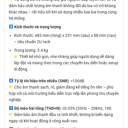
đảm bảo chất lượng âm thanh không đổi dù loa có trở kháng
khác nhau – rất hữu ích khi sử dụng nhiều loại loa trong cùng
hệ thống.
Kích thước và trọng lượng
Kích thước: 483 mm (rộng) x 231 mm (sâu) x 88 mm (cao)
– tiêu chuẩn 2U rack
Trọng lượng: 3.4 kg
Thiết kế nhỏ gọn, nhẹ nhàng giúp người dùng dễ dàng
lắp đặt và mang theo trong các chuyến lưu diễn hoặc setup
di động.
Tỷ lệ tín hiệu trên nhiễu (SNR)
: >100dB
Cho âm thanh sạch, rõ, giảm đáng kể tiếng ồn nền – phù
hợp với cả môi trường biểu diễn trực tiếp lẫn phòng thu chuyên
nghiệp.
Độ méo hài tổng (THD+N)
: ≤0.05% (20Hz – 20kHz, 1W)
Đảm bảo âm thanh đầu ra tinh khiết, không bị biến dạng
ngay cả khi hoạt động ở công suất cao.