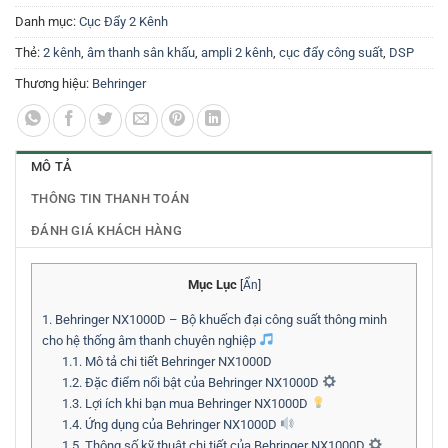
Danh mục:
Cục Đẩy 2 Kênh
Thẻ:
2 kênh
,
âm thanh sân khấu
,
ampli 2 kênh
,
cục đẩy công suất
,
DSP
Thương hiệu:
Behringer
MÔ TẢ
THÔNG TIN THANH TOÁN
ĐÁNH GIÁ KHÁCH HÀNG
Mục Lục
[
Ẩn
]
1.
Behringer NX1000D – Bộ khuếch đại công suất thông minh
cho hệ thống âm thanh chuyên nghiệp
1.1.
Mô tả chi tiết Behringer NX1000D
1.2.
Đặc điểm nổi bật của Behringer NX1000D
1.3.
Lợi ích khi bạn mua Behringer NX1000D
1.4.
Ứng dụng của Behringer NX1000D
1.5.
Thông số kỹ thuật chi tiết của Behringer NX1000D