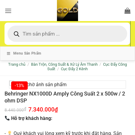
Bỏ
qua
nội
dung
Tìm
kiếm
sản
phẩm
Menu Sản Phẩm
Trang chủ
/
Bàn Trộn, Công Suất & Xử Lý Âm Thanh
/
Cục Đẩy Công
Suất
/
Cục Đẩy 2 Kênh
-13%
Behringer NX1000D Amply Công Suất 2 x 500w / 2
ohm DSP
Giá
7.340.000
₫
Giá
₫
8.440.000
gốc
hiện
là:
tại
Hỗ trợ khách hàng:
8.440.000₫.
là:
7.340.000₫.
-
Quý khách vui lòng xem kỹ trước khi đặt hàng. Sản