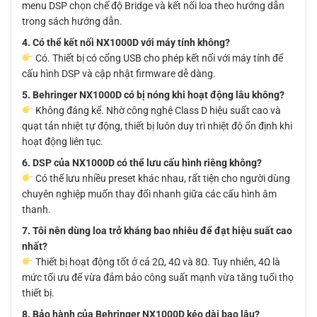
menu DSP chọn chế độ Bridge và kết nối loa theo hướng dẫn
trong sách hướng dẫn.
4. Có thể kết nối NX1000D với máy tính không?
Có. Thiết bị có cổng USB cho phép kết nối với máy tính để
cấu hình DSP và cập nhật firmware dễ dàng.
5. Behringer NX1000D có bị nóng khi hoạt động lâu không?
Không đáng kể. Nhờ công nghệ Class D hiệu suất cao và
quạt tản nhiệt tự động, thiết bị luôn duy trì nhiệt độ ổn định khi
hoạt động liên tục.
6. DSP của NX1000D có thể lưu cấu hình riêng không?
Có thể lưu nhiều preset khác nhau, rất tiện cho người dùng
chuyên nghiệp muốn thay đổi nhanh giữa các cấu hình âm
thanh.
7. Tôi nên dùng loa trở kháng bao nhiêu để đạt hiệu suất cao
nhất?
Thiết bị hoạt động tốt ở cả 2Ω, 4Ω và 8Ω. Tuy nhiên, 4Ω là
mức tối ưu để vừa đảm bảo công suất mạnh vừa tăng tuổi thọ
thiết bị.
8. Bảo hành của Behringer NX1000D kéo dài bao lâu?