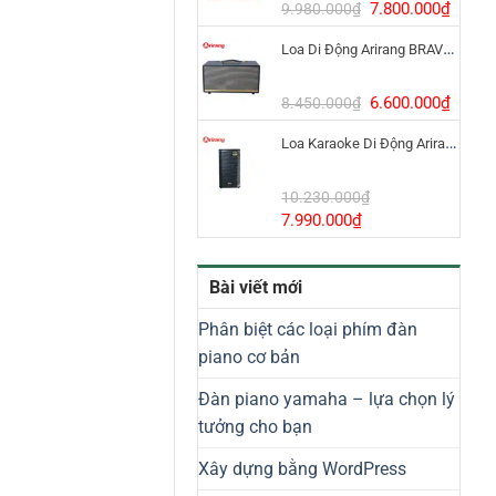
8.800.000₫.
Giá
Giá
7.800.000
₫
9.980.000
₫
gốc
hiện
Loa Di Động Arirang BRAVO 8 800W Có Micro
là:
tại
9.980.000₫.
là:
7.800
Giá
Giá
6.600.000
₫
8.450.000
₫
gốc
hiện
Loa Karaoke Di Động Arirang EDGE-X Model I
là:
tại
8.450.000₫.
là:
6.600
10.230.000
₫
Giá
Giá
7.990.000
₫
gốc
hiện
là:
tại
Bài viết mới
10.230.000₫.
là:
7.990.000₫.
Phân biệt các loại phím đàn
piano cơ bản
Đàn piano yamaha – lựa chọn lý
tưởng cho bạn
Xây dựng bằng WordPress