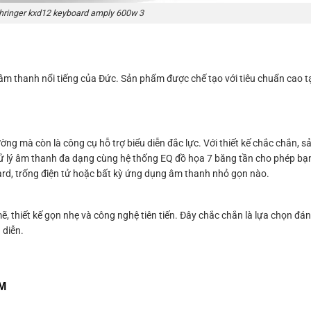
hringer kxd12 keyboard amply 600w 3
âm thanh nổi tiếng của Đức. Sản phẩm được chế tạo với tiêu chuẩn cao tạ
ờng mà còn là công cụ hỗ trợ biểu diễn đắc lực. Với thiết kế chắc chắn,
g xử lý âm thanh đa dạng cùng hệ thống EQ đồ họa 7 băng tần cho phép bạ
ard, trống điện tử hoặc bất kỳ ứng dụng âm thanh nhỏ gọn nào.
 thiết kế gọn nhẹ và công nghệ tiên tiến. Đây chắc chắn là lựa chọn đán
 diễn.
CM