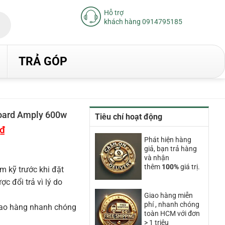
Hỗ trợ
khách hàng 0914795185
TRẢ GÓP
oard Amply 600w
Tiêu chí hoạt động
₫
Giá
hiện
Phát hiện hàng
tại
giả, bạn trả hàng
là:
10.200.000₫.
và nhận
thêm
100%
giá trị.
m kỹ trước khi đặt
 đổi trả vì lý do
Giao hàng miễn
phí , nhanh chóng
iao hàng nhanh chóng
toàn HCM với đơn
> 1 triệu