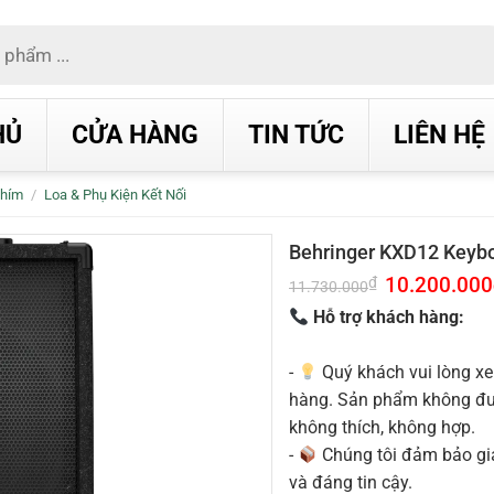
HỦ
CỬA HÀNG
TIN TỨC
LIÊN HỆ
Phím
/
Loa & Phụ Kiện Kết Nối
Behringer KXD12 Keyb
Giá
10.200.000
₫
11.730.000
gốc
là:
Hỗ trợ khách hàng:
11.730.000₫.
-
Quý khách vui lòng xe
hàng. Sản phẩm không được
không thích, không hợp.
-
Chúng tôi đảm bảo g
và đáng tin cậy.