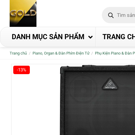
Bỏ
Tìm
qua
kiếm
nội
sản
phẩm
dung
DANH MỤC SẢN PHẨM
TRANG C
Trang chủ
/
Piano, Organ & Đàn Phím Điện Tử
/
Phụ Kiện Piano & Đàn 
-13%