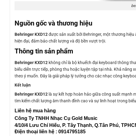
be
Nguồn gốc và thương hiệu
Behringer KXD12
được sản xuất bởi Behringer, một thương hiệu 
hiện đại, đảm bảo chất lượng và độ bền vượt trội.
Thông tin sản phẩm
Behringer KXD12
không chỉ là bộ khuếch đại keyboard thông thư
biểu diễn trực tiếp, phòng thu hoặc luyện tập tại nhà. Khả năn
theo ý muốn. Đây là giải pháp lý tưởng cho các nhạc công keybo
Kết luận
Behringer KXD12
là sự kết hợp hoàn hảo giữa công suất mạnh mẽ,
tìm kiếm chất lượng âm thanh đỉnh cao và sự linh hoạt trong biểu
Liên
hệ mua hàng
Công Ty TNHH Nhạc Cụ Gold Music
4/10/4 L
ưu Chí Hiếu, P. Tây Thạnh
, Q.Tân Phú, TPH
Điện thoại liên hệ : 0914795185