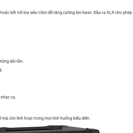
oặc kết nối loa siêu trầm để tăng cường âm bass. Đầu ra XLR cho phép kế
từng dải tần.
d.
 nhạc cụ.
mà còn linh hoạt trong mọi tình huống biểu diễn.