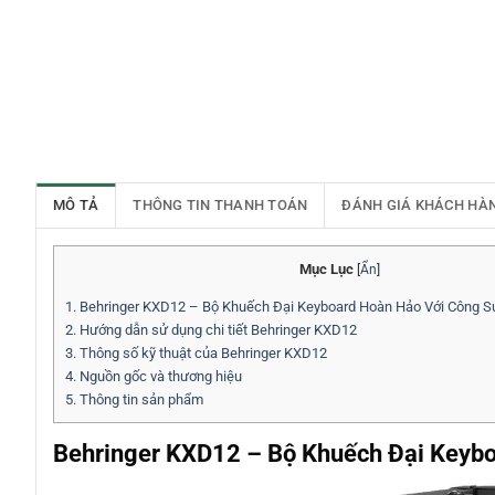
MÔ TẢ
THÔNG TIN THANH TOÁN
ĐÁNH GIÁ KHÁCH HÀ
Mục Lục
[
Ẩn
]
1.
Behringer KXD12 – Bộ Khuếch Đại Keyboard Hoàn Hảo Với Công 
2.
Hướng dẫn sử dụng chi tiết Behringer KXD12
3.
Thông số kỹ thuật của Behringer KXD12
4.
Nguồn gốc và thương hiệu
5.
Thông tin sản phẩm
Behringer KXD12 – Bộ Khuếch Đại Keyb