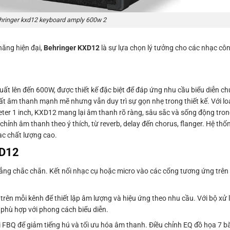
hringer kxd12 keyboard amply 600w 2
năng hiện đại,
Behringer KXD12
là sự lựa chọn lý tưởng cho các nhạc c
ất lên đến 600W, được thiết kế đặc biệt để đáp ứng nhu cầu biểu diễn 
ất âm thanh mạnh mẽ nhưng vẫn duy trì sự gọn nhẹ trong thiết kế. Với lo
eter 1 inch, KXD12 mang lại âm thanh rõ ràng, sâu sắc và sống động tro
y chỉnh âm thanh theo ý thích, từ reverb, delay đến chorus, flanger. Hệ th
ạc chất lượng cao.
XD12
ng chắc chắn. Kết nối nhạc cụ hoặc micro vào các cổng tương ứng trên b
 trên mỗi kênh để thiết lập âm lượng và hiệu ứng theo nhu cầu. Với bộ xử 
 phù hợp với phong cách biểu diễn.
i FBQ để giảm tiếng hú và tối ưu hóa âm thanh. Điều chỉnh EQ đồ họa 7 b