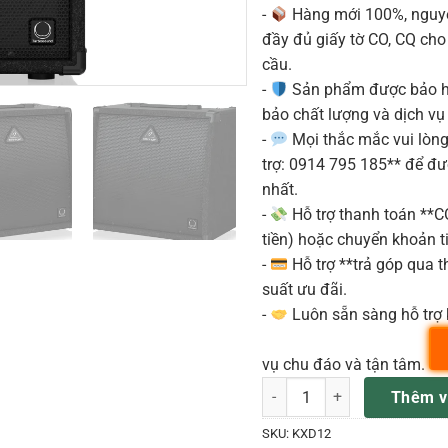
-
Hàng mới 100%, nguyê
đầy đủ giấy tờ CO, CQ ch
cầu.
-
Sản phẩm được bảo h
bảo chất lượng và dịch vụ
-
Mọi thắc mắc vui lòng 
trợ: 0914 795 185** để đ
nhất.
-
Hỗ trợ thanh toán **
tiền) hoặc chuyển khoản ti
-
Hỗ trợ **trả góp qua th
suất ưu đãi.
-
Luôn sẵn sàng hỗ trợ 
vụ chu đáo và tận tâm.
Behringer KXD12 Keyboard A
Thêm v
SKU:
KXD12