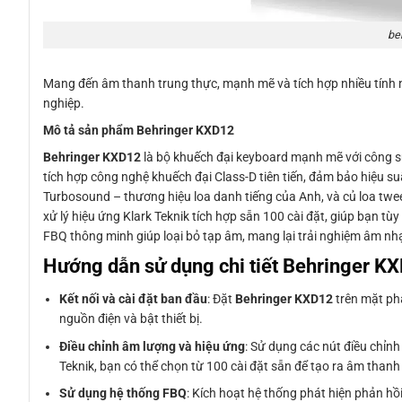
be
Mang đến âm thanh trung thực, mạnh mẽ và tích hợp nhiều tính 
nghiệp.
Mô tả sản phẩm Behringer KXD12
Behringer KXD12
là bộ khuếch đại keyboard mạnh mẽ với công su
tích hợp công nghệ khuếch đại Class-D tiên tiến, đảm bảo hiệu su
Turbosound – thương hiệu loa danh tiếng của Anh, và củ loa twe
xử lý hiệu ứng Klark Teknik tích hợp sẵn 100 cài đặt, giúp bạn tù
FBQ thông minh giúp loại bỏ tạp âm, mang lại trải nghiệm âm nh
Hướng dẫn sử dụng chi tiết Behringer K
Kết nối và cài đặt ban đầu
: Đặt
Behringer KXD12
trên mặt phẳ
nguồn điện và bật thiết bị.
Điều chỉnh âm lượng và hiệu ứng
: Sử dụng các nút điều chỉnh
Teknik, bạn có thể chọn từ 100 cài đặt sẵn để tạo ra âm thanh
Sử dụng hệ thống FBQ
: Kích hoạt hệ thống phát hiện phản hồ