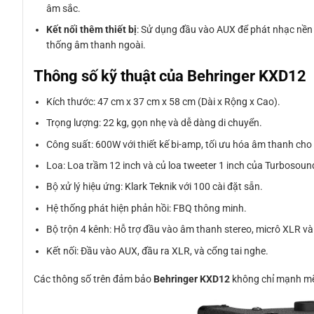
âm sắc.
Kết nối thêm thiết bị
: Sử dụng đầu vào AUX để phát nhạc nền h
thống âm thanh ngoài.
Thông số kỹ thuật của Behringer KXD12
Kích thước: 47 cm x 37 cm x 58 cm (Dài x Rộng x Cao).
Trọng lượng: 22 kg, gọn nhẹ và dễ dàng di chuyển.
Công suất: 600W với thiết kế bi-amp, tối ưu hóa âm thanh cho 
Loa: Loa trầm 12 inch và củ loa tweeter 1 inch của Turbosoun
Bộ xử lý hiệu ứng: Klark Teknik với 100 cài đặt sẵn.
Hệ thống phát hiện phản hồi: FBQ thông minh.
Bộ trộn 4 kênh: Hỗ trợ đầu vào âm thanh stereo, micrô XLR và
Kết nối: Đầu vào AUX, đầu ra XLR, và cổng tai nghe.
Các thông số trên đảm bảo
Behringer KXD12
không chỉ mạnh mẽ 