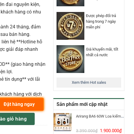
n đai nguyên kiện,
o khách hàng có nhu
Được phép đổi trả
hàng trong 7 ngày
ành 24 tháng, đảm
miễn phí
 sau bán hàng.
liên hệ **Hotline hỗ
ược giải đáp nhanh
Giá khuyến mãi, tốt
nhất cả nước
COD** (giao hàng nhận
ện lợi.
ẻ tín dụng** với lãi
Xem thêm Hot sales
khách hàng với dịch
Sản phẩm mới cập nhật
Đặt hàng ngay
mply 600w số lượng
Arirang BA6 60W Loa kiểm âm Bluetooth 5.3
ào giỏ hàng
Giá
Giá
1.900.000
₫
3.390.000
₫