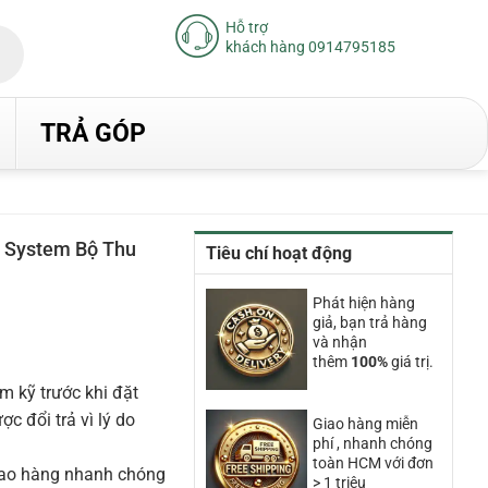
Hỗ trợ
khách hàng 0914795185
TRẢ GÓP
s System Bộ Thu
Tiêu chí hoạt động
iá
Phát hiện hàng
iện
giả, bạn trả hàng
ại
và nhận
à:
thêm
100%
giá trị.
.620.000₫.
m kỹ trước khi đặt
 đổi trả vì lý do
Giao hàng miễn
phí , nhanh chóng
toàn HCM với đơn
iao hàng nhanh chóng
> 1 triệu