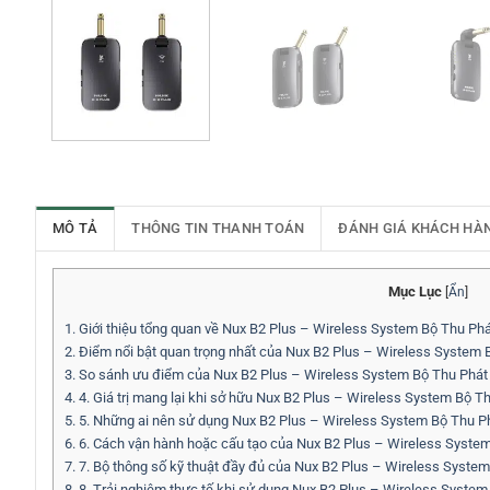
MÔ TẢ
THÔNG TIN THANH TOÁN
ĐÁNH GIÁ KHÁCH HÀ
Mục Lục
[
Ẩn
]
1.
Giới thiệu tổng quan về Nux B2 Plus – Wireless System Bộ Thu Phá
2.
Điểm nổi bật quan trọng nhất của Nux B2 Plus – Wireless System 
3.
So sánh ưu điểm của Nux B2 Plus – Wireless System Bộ Thu Phát Tí
4.
4. Giá trị mang lại khi sở hữu Nux B2 Plus – Wireless System Bộ Th
5.
5. Những ai nên sử dụng Nux B2 Plus – Wireless System Bộ Thu P
6.
6. Cách vận hành hoặc cấu tạo của Nux B2 Plus – Wireless Syste
7.
7. Bộ thông số kỹ thuật đầy đủ của Nux B2 Plus – Wireless Syste
8.
8. Trải nghiệm thực tế khi sử dụng Nux B2 Plus – Wireless System