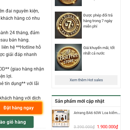
n đai nguyên kiện,
Được phép đổi trả
o khách hàng có nhu
hàng trong 7 ngày
miễn phí
ành 24 tháng, đảm
 sau bán hàng.
liên hệ **Hotline hỗ
Giá khuyến mãi, tốt
nhất cả nước
ược giải đáp nhanh
COD** (giao hàng nhận
ện lợi.
Xem thêm Hot sales
ẻ tín dụng** với lãi
khách hàng với dịch
Sản phẩm mới cập nhật
Đặt hàng ngay
Arirang BA6 60W Loa kiểm âm Bluetooth 5.3
m Bộ Thu Phát Tín Hiệu số lượng
ào giỏ hàng
Giá
Giá
1.900.000
₫
3.390.000
₫