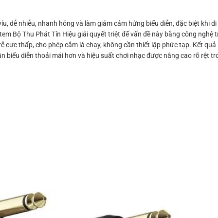
íu, dễ nhiễu, nhanh hỏng và làm giảm cảm hứng biểu diễn, đặc biệt khi di
em Bộ Thu Phát Tín Hiệu giải quyết triệt để vấn đề này bằng công nghệ t
 cực thấp, cho phép cắm là chạy, không cần thiết lập phức tạp. Kết quả 
hần biểu diễn thoải mái hơn và hiệu suất chơi nhạc được nâng cao rõ rệt tr