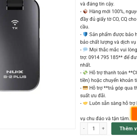
và đáng tin cậy.
-
Hàng mới 100%, nguyê
đầy đủ giấy tờ CO, CQ ch
cầu.
-
Sản phẩm được bảo h
bảo chất lượng và dịch vụ
-
Mọi thắc mắc vui lòng 
trợ: 0914 795 185** để đ
nhất.
-
Hỗ trợ thanh toán **
tiền) hoặc chuyển khoản ti
-
Hỗ trợ **trả góp qua th
suất ưu đãi.
-
Luôn sẵn sàng hỗ trợ 
vụ chu đáo và tận tâm.
Nux B2 Plus – Wireless Syste
Thêm v