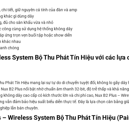
 chi tiết, giữ nguyên cá tính của đàn và amp
ng khác gì dùng dây
g, đủ cho sân khấu vừa và nhỏ
ạc công cùng sử dụng hệ thống không dây
 đáp ứng trọn vẹn buổi tập hoặc show diễn
àn khác nhau
nhanh chóng
ess System Bộ Thu Phát Tín Hiệu với các lựa 
u Phát Tín Hiệu mang lại sự tự do di chuyển tuyệt đối, không lo gãy dây 
, Nux B2 Plus nổi bật nhờ chuẩn âm thanh 32-bit, độ trễ thấp và khả năng
ng không dây cao cấp có kích thước lớn và chi phí cao, Nux B2 Plus – Wir
hưng vẫn đảm bảo hiệu suất biểu diễn thực tế. Đây là lựa chọn cân bằng gi
nghiệp lẫn bán chuyên.
us – Wireless System Bộ Thu Phát Tín Hiệu (Pai