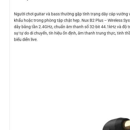
Người chơi guitar và bass thường gặp tình trạng dây cáp vướng v
khấu hoặc trong phòng tập chật hẹp. Nux B2 Plus – Wireless Syst
dây băng tần 2.4GHz, chuẩn âm thanh số 32-bit 44.1kHz và độ trễ
sự tự do di chuyển, tín hiệu ổn định, âm thanh trung thực, tinh t
biểu diễn live.