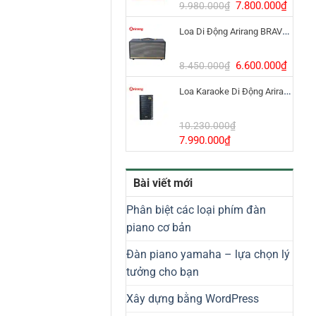
8.800.000₫.
Giá
Giá
7.800.000
₫
9.980.000
₫
gốc
hiện
Loa Di Động Arirang BRAVO 8 800W Có Micro
là:
tại
9.980.000₫.
là:
7.800
Giá
Giá
6.600.000
₫
8.450.000
₫
gốc
hiện
Loa Karaoke Di Động Arirang EDGE-X Model I
là:
tại
8.450.000₫.
là:
6.600
10.230.000
₫
Giá
Giá
7.990.000
₫
gốc
hiện
là:
tại
Bài viết mới
10.230.000₫.
là:
7.990.000₫.
Phân biệt các loại phím đàn
piano cơ bản
Đàn piano yamaha – lựa chọn lý
tưởng cho bạn
Xây dựng bằng WordPress