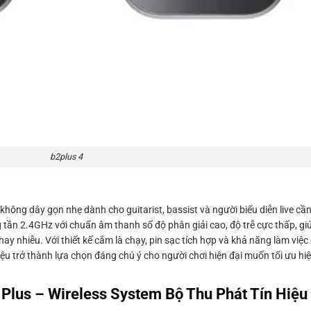
b2plus 4
không dây gọn nhẹ dành cho guitarist, bassist và người biểu diễn live cầ
tần 2.4GHz với chuẩn âm thanh số độ phân giải cao, độ trễ cực thấp, gi
hay nhiễu. Với thiết kế cắm là chạy, pin sạc tích hợp và khả năng làm việc
u trở thành lựa chọn đáng chú ý cho người chơi hiện đại muốn tối ưu hiệu
 Plus – Wireless System Bộ Thu Phát Tín Hiệu