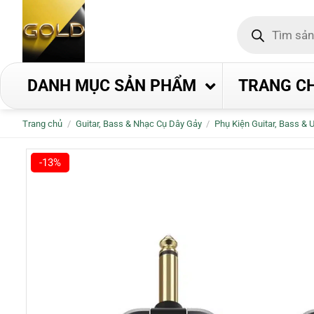
Bỏ
Tìm
qua
kiếm
nội
sản
phẩm
dung
DANH MỤC SẢN PHẨM
TRANG C
Trang chủ
/
Guitar, Bass & Nhạc Cụ Dây Gảy
/
Phụ Kiện Guitar, Bass & 
-13%