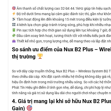
Âm thanh số chất lượng cao 32-bit 44.1kHz giúp tín hiệu sạch,
Độ trễ dưới 5ms mang lại cảm giác đánh tức thì, gần như khô
Tầm hoạt động lên đến khoảng 15 mét trong điều kiện lý tưởn
4 kênh lựa chọn giúp tránh trùng sóng, phù hợp khi nhiều nh
Pin sạc tích hợp cho thời gian sử dụng liên tục khoảng 7 giờ,
Đầu cắm xoay linh hoạt, tương thích tốt với nhiều kiểu jack đ
Thiết kế nhỏ gọn, trọng lượng nhẹ, dễ mang theo và lắp đặt 
So sánh ưu điểm của Nux B2 Plus – Wirel
thị trường
So với dây cáp truyền thống, Nux B2 Plus – Wireless System Bộ Th
theo chiều dài cáp. Khi đặt cạnh nhiều hệ thống không dây giá rẻ
hiệu ổn định hơn trong môi trường nhiều sóng. So với các hệ thố
Phát Tín Hiệu ghi điểm ở tính gọn nhẹ, dễ dùng, chi phí hợp lý n
tính năng và giá trị sử dụng lâu dài cho người chơi nhạc chuyên 
4. Giá trị mang lại khi sở hữu Nux B2 Pl
Gain)