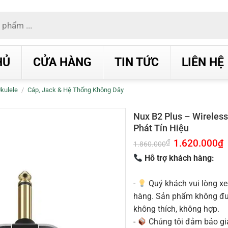
HỦ
CỬA HÀNG
TIN TỨC
LIÊN HỆ
Ukulele
/
Cáp, Jack & Hệ Thống Không Dây
Nux B2 Plus – Wireles
Phát Tín Hiệu
Giá
1.620.000
₫
G
₫
1.860.000
gốc
h
là:
t
Hỗ trợ khách hàng:
1.860.000₫.
l
1
-
Quý khách vui lòng xe
hàng. Sản phẩm không được
không thích, không hợp.
-
Chúng tôi đảm bảo g