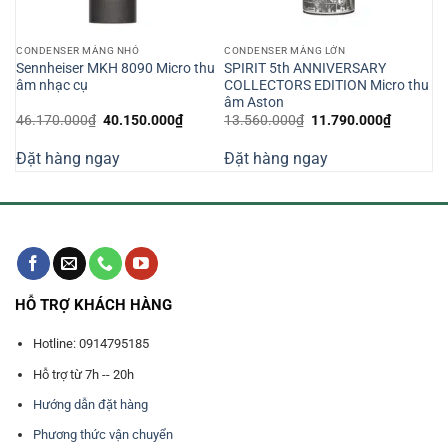
CONDENSER MÀNG NHỎ
CONDENSER MÀNG LỚN
cro
Sennheiser MKH 8090 Micro thu
SPIRIT 5th ANNIVERSARY
âm nhạc cụ
COLLECTORS EDITION Micro thu
âm Aston
Giá
Giá
Giá
Giá
46.170.000
₫
40.150.000
₫
13.560.000
₫
11.790.000
₫
n
gốc
hiện
gốc
hiện
là:
tại
là:
tại
Đặt hàng ngay
Đặt hàng ngay
46.170.000₫.
là:
13.560.000₫.
là:
120.000₫.
40.150.000₫.
11.790.0
HỖ TRỢ KHÁCH HÀNG
Hotline: 0914795185
Hỗ trợ từ 7h -- 20h
Hướng dẫn đặt hàng
Phương thức vận chuyển