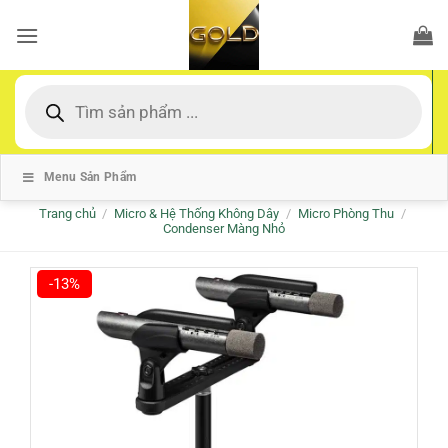
Bỏ
qua
nội
dung
Tìm
kiếm
sản
phẩm
Menu Sản Phẩm
Trang chủ
/
Micro & Hệ Thống Không Dây
/
Micro Phòng Thu
/
Condenser Màng Nhỏ
-13%