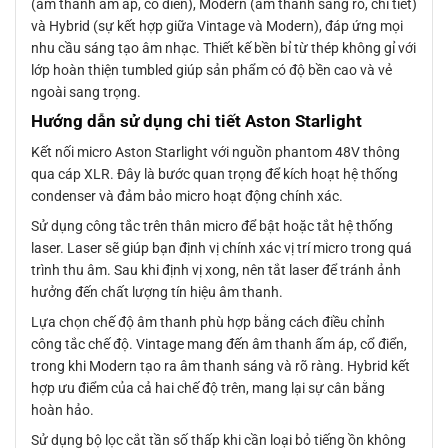
(âm thanh ấm áp, cổ điển), Modern (âm thanh sáng rõ, chi tiết)
và Hybrid (sự kết hợp giữa Vintage và Modern), đáp ứng mọi
nhu cầu sáng tạo âm nhạc. Thiết kế bền bỉ từ thép không gỉ với
lớp hoàn thiện tumbled giúp sản phẩm có độ bền cao và vẻ
ngoài sang trọng.
Hướng dẫn sử dụng chi tiết Aston Starlight
Kết nối micro Aston Starlight với nguồn phantom 48V thông
qua cáp XLR. Đây là bước quan trọng để kích hoạt hệ thống
condenser và đảm bảo micro hoạt động chính xác.
Sử dụng công tắc trên thân micro để bật hoặc tắt hệ thống
laser. Laser sẽ giúp bạn định vị chính xác vị trí micro trong quá
trình thu âm. Sau khi định vị xong, nên tắt laser để tránh ảnh
hưởng đến chất lượng tín hiệu âm thanh.
Lựa chọn chế độ âm thanh phù hợp bằng cách điều chỉnh
công tắc chế độ. Vintage mang đến âm thanh ấm áp, cổ điển,
trong khi Modern tạo ra âm thanh sáng và rõ ràng. Hybrid kết
hợp ưu điểm của cả hai chế độ trên, mang lại sự cân bằng
hoàn hảo.
Sử dụng bộ lọc cắt tần số thấp khi cần loại bỏ tiếng ồn không