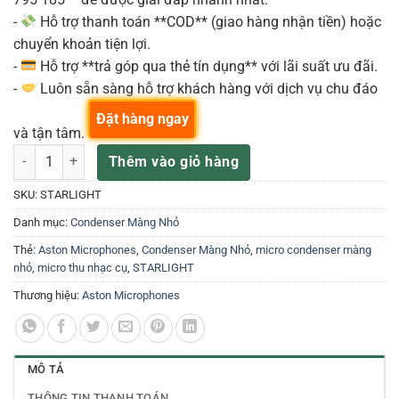
-
Hỗ trợ thanh toán **COD** (giao hàng nhận tiền) hoặc
chuyển khoản tiện lợi.
-
Hỗ trợ **trả góp qua thẻ tín dụng** với lãi suất ưu đãi.
-
Luôn sẵn sàng hỗ trợ khách hàng với dịch vụ chu đáo
Đặt hàng ngay
và tận tâm.
Aston STARLIGHT Micro thu âm số lượng
Thêm vào giỏ hàng
SKU:
STARLIGHT
Danh mục:
Condenser Màng Nhỏ
Thẻ:
Aston Microphones
,
Condenser Màng Nhỏ
,
micro condenser màng
nhỏ
,
micro thu nhạc cụ
,
STARLIGHT
Thương hiệu:
Aston Microphones
MÔ TẢ
THÔNG TIN THANH TOÁN