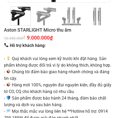
Aston STARLIGHT Micro thu âm
Giá
9.000.000
₫
Giá
₫
10.350.000
gốc
hiện
là:
tại
Hỗ trợ khách hàng:
10.350.000₫.
là:
9.000.000₫.
-
Quý khách vui lòng xem kỹ trước khi đặt hàng. Sản
phẩm không được đổi trả vì lý do không thích, không hợp.
-
Chúng tôi đảm bảo giao hàng nhanh chóng và đáng
tin cậy.
-
Hàng mới 100%, nguyên đai nguyên kiện, đầy đủ giấy
tờ CO, CQ cho khách hàng có nhu cầu.
-
Sản phẩm được bảo hành 24 tháng, đảm bảo chất
lượng và dịch vụ sau bán hàng.
-
Mọi thắc mắc vui lòng liên hệ **Hotline hỗ trợ: 0914
795 185** để được giải đáp nhanh nhất.