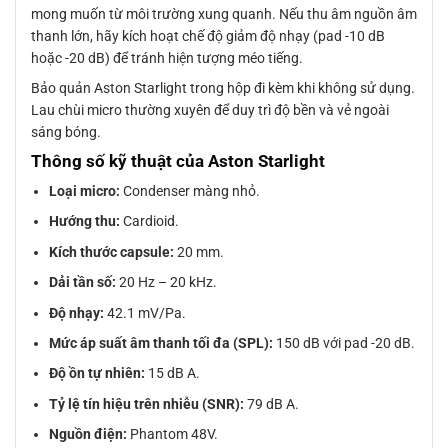
mong muốn từ môi trường xung quanh. Nếu thu âm nguồn âm
thanh lớn, hãy kích hoạt chế độ giảm độ nhạy (pad -10 dB
hoặc -20 dB) để tránh hiện tượng méo tiếng.
Bảo quản Aston Starlight trong hộp đi kèm khi không sử dụng.
Lau chùi micro thường xuyên để duy trì độ bền và vẻ ngoài
sáng bóng.
Thông số kỹ thuật của Aston Starlight
Loại micro:
Condenser màng nhỏ.
Hướng thu:
Cardioid.
Kích thước capsule:
20 mm.
Dải tần số:
20 Hz – 20 kHz.
Độ nhạy:
42.1 mV/Pa.
Mức áp suất âm thanh tối đa (SPL):
150 dB với pad -20 dB.
Độ ồn tự nhiên:
15 dB A.
Tỷ lệ tín hiệu trên nhiễu (SNR):
79 dB A.
Nguồn điện:
Phantom 48V.