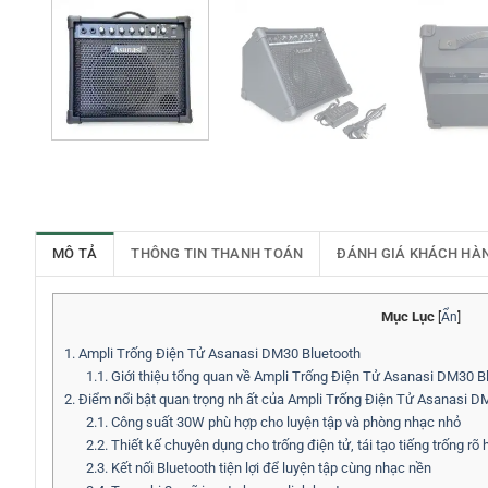
MÔ TẢ
THÔNG TIN THANH TOÁN
ĐÁNH GIÁ KHÁCH HÀ
Mục Lục
[
Ẩn
]
1.
Ampli Trống Điện Tử Asanasi DM30 Bluetooth
1.1.
Giới thiệu tổng quan về Ampli Trống Điện Tử Asanasi DM30 B
2.
Điểm nổi bật quan trọng nh ất của Ampli Trống Điện Tử Asanasi D
2.1.
Công suất 30W phù hợp cho luyện tập và phòng nhạc nhỏ
2.2.
Thiết kế chuyên dụng cho trống điện tử, tái tạo tiếng trống rõ
2.3.
Kết nối Bluetooth tiện lợi để luyện tập cùng nhạc nền