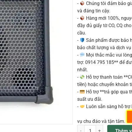
-
Chúng tôi đảm bảo g
và đáng tin cậy.
-
Hàng mới 100%, nguyê
đầy đủ giấy tờ CO, CQ ch
cầu.
-
Sản phẩm được bảo h
bảo chất lượng và dịch vụ
-
Mọi thắc mắc vui lòng 
trợ: 0914 795 185** để đ
nhất.
-
Hỗ trợ thanh toán **
tiền) hoặc chuyển khoản ti
-
Hỗ trợ **trả góp qua th
suất ưu đãi.
-
Luôn sẵn sàng hỗ trợ 
vụ chu đáo và tận tâm.
Ampli Trống Điện Tử Asanasi
Thêm v