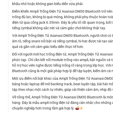
khấu nhỏ hoặc không gian biểu diễn vừa phải.
Điểm khiến Ampli Trống Điện Tử Asanasi DM30 Bluetooth trở nên h
trống đủ lực, không bị quá mỏng, không phải phụ thuộc hoàn toàn
điện tử qua cổng jack 6.35mm. Đây là yếu tố rất quan trọng, bởi t
tiếng cymbal không sắc nét và cảm giác chơi không thật tay.
Với Ampli Trống Điện Tử Asanasi DM30 Bluetooth, người chơi có t
âm rõ, tiếng snare nổi bật và tiếng cymbal, hi-hat được tái tạo s
quả và gần với cảm giác biểu diễn thực tế hơn.
Đối với người mới học trống điện tử, Ampli Trống Điện Tử Asanas
phức tạp. Chỉ cần kết nối module trống vào ampli, bật nguồn và t
hỗ trợ học viên nghe được tiếng trống rõ ràng trong lớp học. Vớ
Bluetooth cũng là một giải pháp hợp lý để tập luyện, kiểm âm cá
Một ưu điểm nổi bật khác của Ampli Trống Điện Tử Asanasi DM30 
bảng hoặc laptop để mở backing track, beat luyện tập, bài hát m
tập theo nhạc một cách tự nhiên, giúp cải thiện cảm âm, nhịp độ
Về tổng thể, Ampli Trống Điện Tử Asanasi DM30 Bluetooth là một 
hàng. Đây là mẫu ampli trống điện tử đáng cân nhắc cho những a
chuyên nghiệp hơn trong tầm giá hợp lý.