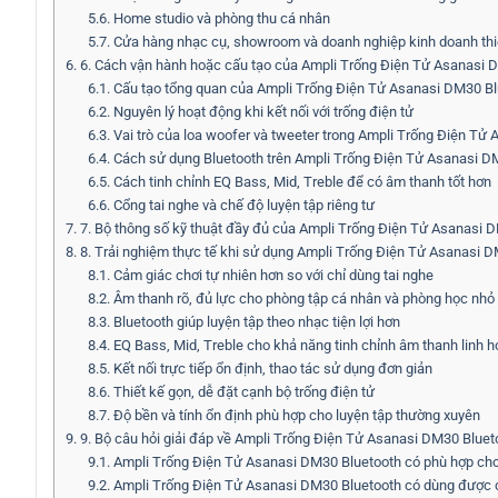
5.6.
Home studio và phòng thu cá nhân
5.7.
Cửa hàng nhạc cụ, showroom và doanh nghiệp kinh doanh thi
6.
6. Cách vận hành hoặc cấu tạo của Ampli Trống Điện Tử Asanasi 
6.1.
Cấu tạo tổng quan của Ampli Trống Điện Tử Asanasi DM30 Bl
6.2.
Nguyên lý hoạt động khi kết nối với trống điện tử
6.3.
Vai trò của loa woofer và tweeter trong Ampli Trống Điện Tử
6.4.
Cách sử dụng Bluetooth trên Ampli Trống Điện Tử Asanasi D
6.5.
Cách tinh chỉnh EQ Bass, Mid, Treble để có âm thanh tốt hơn
6.6.
Cổng tai nghe và chế độ luyện tập riêng tư
7.
7. Bộ thông số kỹ thuật đầy đủ của Ampli Trống Điện Tử Asanasi 
8.
8. Trải nghiệm thực tế khi sử dụng Ampli Trống Điện Tử Asanasi 
8.1.
Cảm giác chơi tự nhiên hơn so với chỉ dùng tai nghe
8.2.
Âm thanh rõ, đủ lực cho phòng tập cá nhân và phòng học nhỏ
8.3.
Bluetooth giúp luyện tập theo nhạc tiện lợi hơn
8.4.
EQ Bass, Mid, Treble cho khả năng tinh chỉnh âm thanh linh h
8.5.
Kết nối trực tiếp ổn định, thao tác sử dụng đơn giản
8.6.
Thiết kế gọn, dễ đặt cạnh bộ trống điện tử
8.7.
Độ bền và tính ổn định phù hợp cho luyện tập thường xuyên
9.
9. Bộ câu hỏi giải đáp về Ampli Trống Điện Tử Asanasi DM30 Bluet
9.1.
Ampli Trống Điện Tử Asanasi DM30 Bluetooth có phù hợp cho
9.2.
Ampli Trống Điện Tử Asanasi DM30 Bluetooth có dùng được ch