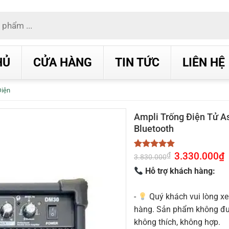
HỦ
CỬA HÀNG
TIN TỨC
LIÊN HỆ
Điện
Ampli Trống Điện Tử A
Bluetooth
Giá
3.330.000
₫
G
₫
4.86
7
trên 5
3.830.000
gốc
h
dựa trên
là:
t
Hỗ trợ khách hàng:
đánh giá
3.830.000₫.
l
3
-
Quý khách vui lòng xe
hàng. Sản phẩm không được
không thích, không hợp.