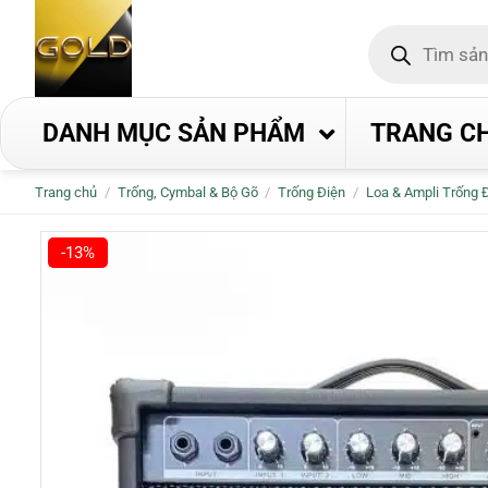
Bỏ
Tìm
qua
kiếm
nội
sản
phẩm
dung
DANH MỤC SẢN PHẨM
TRANG C
Trang chủ
/
Trống, Cymbal & Bộ Gõ
/
Trống Điện
/
Loa & Ampli Trống 
-13%