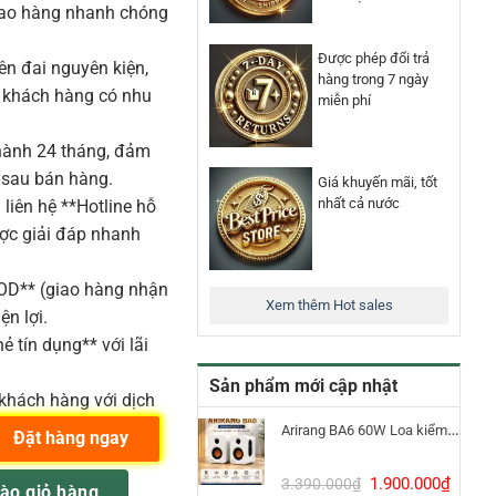
iao hàng nhanh chóng
Được phép đổi trả
n đai nguyên kiện,
hàng trong 7 ngày
o khách hàng có nhu
miễn phí
ành 24 tháng, đảm
 sau bán hàng.
Giá khuyến mãi, tốt
nhất cả nước
liên hệ **Hotline hỗ
ược giải đáp nhanh
COD** (giao hàng nhận
Xem thêm Hot sales
ện lợi.
ẻ tín dụng** với lãi
Sản phẩm mới cập nhật
khách hàng với dịch
Arirang BA6 60W Loa kiểm âm Bluetooth 5.3
Đặt hàng ngay
Giá
Giá
 DM30 , Bluetooth số lượng
1.900.000
₫
3.390.000
₫
ào giỏ hàng