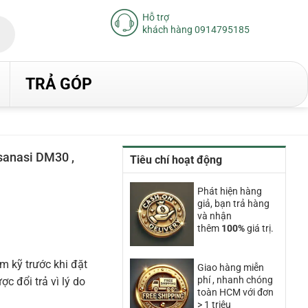
Hỗ trợ
khách hàng 0914795185
TRẢ GÓP
sanasi DM30 ,
Tiêu chí hoạt động
Phát hiện hàng
giả, bạn trả hàng
iá
và nhận
iện
ại
thêm
100%
giá trị.
à:
.330.000₫.
m kỹ trước khi đặt
Giao hàng miễn
phí , nhanh chóng
 đổi trả vì lý do
toàn HCM với đơn
> 1 triệu