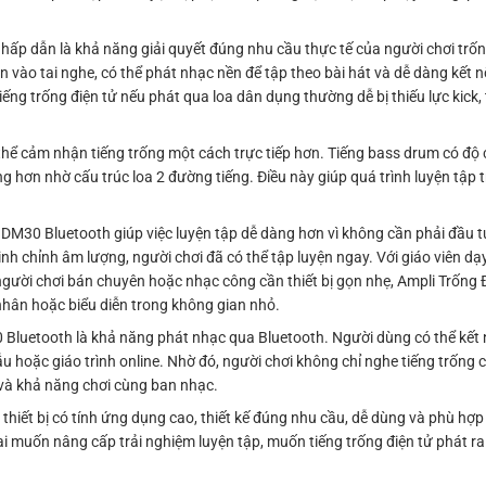
ấp dẫn là khả năng giải quyết đúng nhu cầu thực tế của người chơi trống
 vào tai nghe, có thể phát nhạc nền để tập theo bài hát và dễ dàng kết n
iếng trống điện tử nếu phát qua loa dân dụng thường dễ bị thiếu lực kick, 
hể cảm nhận tiếng trống một cách trực tiếp hơn. Tiếng bass drum có độ 
áng hơn nhờ cấu trúc loa 2 đường tiếng. Điều này giúp quá trình luyện tập 
i DM30 Bluetooth giúp việc luyện tập dễ dàng hơn vì không cần phải đầu
inh chỉnh âm lượng, người chơi đã có thể tập luyện ngay. Với giáo viên dạ
i người chơi bán chuyên hoặc nhạc công cần thiết bị gọn nhẹ, Ampli Trốn
 nhân hoặc biểu diễn trong không gian nhỏ.
Bluetooth là khả năng phát nhạc qua Bluetooth. Người dùng có thể kết nố
ẫu hoặc giáo trình online. Nhờ đó, người chơi không chỉ nghe tiếng trống
 và khả năng chơi cùng ban nhạc.
thiết bị có tính ứng dụng cao, thiết kế đúng nhu cầu, dễ dùng và phù hợ
i muốn nâng cấp trải nghiệm luyện tập, muốn tiếng trống điện tử phát r