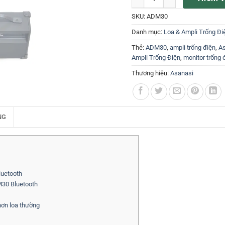
SKU:
ADM30
Danh mục:
Loa & Ampli Trống Đi
Thẻ:
ADM30
,
ampli trống điện
,
A
Ampli Trống Điện
,
monitor trống 
Thương hiệu:
Asanasi
NG
luetooth
M30 Bluetooth
 hơn loa thường