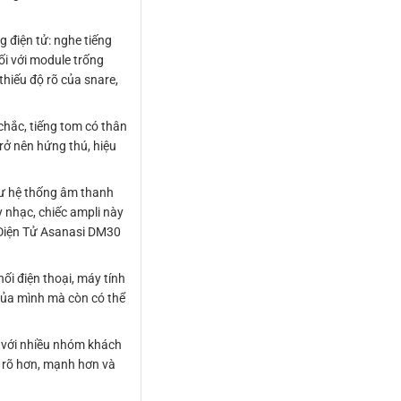
 điện tử: nghe tiếng
ối với module trống
thiếu độ rõ của snare,
chắc, tiếng tom có thân
trở nên hứng thú, hiệu
 tư hệ thống âm thanh
y nhạc, chiếc ampli này
g Điện Tử Asanasi DM30
i điện thoại, máy tính
 của mình mà còn có thể
p với nhiều nhóm khách
a rõ hơn, mạnh hơn và