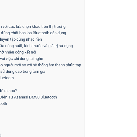
với các lựa chọn khác trên thị trường
 đúng chất hơn loa Bluetooth dân dụng
 luyện tập cùng nhạc nền
 công suất, kích thước và giá trị sử dụng
ờ nhiều cổng kết nối
ới việc chỉ dùng tai nghe
o người mới so với hệ thống âm thanh phức tạp
 sử dụng cao trong tầm giá
luetooth
đề ra sao?
g Điện Tử Asanasi DM30 Bluetooth
ooth
ỏ