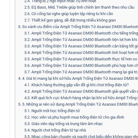
2.4.
Trang bị 2 ngõ input nhạc cụ linh hoạt
2.5.
EQ Bass, Mid, Treble giúp tinh chỉnh âm thanh theo nhu cầu
2.6.
Có cổng tai nghe giúp luyện tập riêng tư khi cần
2.7.
Thiết kế gọn gàng, dễ đặt trong nhiều không gian
3.
So sánh ưu điểm của Ampli Trống Điện Tử Asanasi DM30 Bluetooth 
3.1.
Ampli Trống Điện Tử Asanasi DM30 Bluetooth cho tiếng trống
3.2.
Ampli Trống Điện Tử Asanasi DM30 Bluetooth tiện lợi hơn khi
3.3.
Ampli Trống Điện Tử Asanasi DM30 Bluetooth cân bằng tốt giữa
3.4.
Ampli Trống Điện Tử Asanasi DM30 Bluetooth linh hoạt hơn nh
3.5.
Ampli Trống Điện Tử Asanasi DM30 Bluetooth thực tế hơn so v
3.6.
Ampli Trống Điện Tử Asanasi DM30 Bluetooth phù hợp hơn ch
3.7.
Ampli Trống Điện Tử Asanasi DM30 Bluetooth mang lại giá trị
4.
4. Giá trị mang lại khi sở hữu Ampli Trống Điện Tử Asanasi DM30 B
4.1.
Khách hàng thường gặp vấn đề gì khi chơi trống điện tử?
4.2.
Ampli Trống Điện Tử Asanasi DM30 Bluetooth giải quyết vấn 
4.3.
Kết quả tích cực khách hàng nhận lại khi sở hữu Ampli Trốn
5.
5. Những ai nên sử dụng Ampli Trống Điện Tử Asanasi DM30 Bluet
5.1.
Người mới học trống điện tử
5.2.
Học viên và phụ huynh mua trống điện tử cho gia đình
5.3.
Giáo viên dạy trống và trung tâm âm nhạc
5.4.
Người chơi trống điện tử tại nhà
5.5.
Nhạc công bán chuyên và người chơi biểu diễn không gian nh