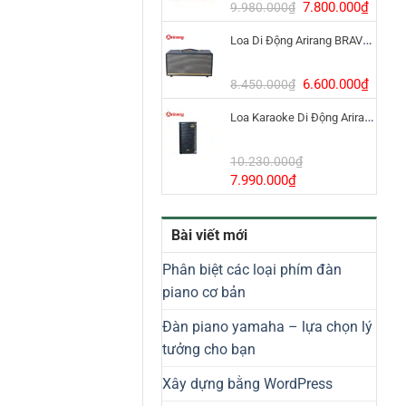
8.800.000₫.
Giá
Giá
7.800.000
₫
9.980.000
₫
gốc
hiện
Loa Di Động Arirang BRAVO 8 800W Có Micro
là:
tại
9.980.000₫.
là:
7.800
Giá
Giá
6.600.000
₫
8.450.000
₫
gốc
hiện
Loa Karaoke Di Động Arirang EDGE-X Model I
là:
tại
8.450.000₫.
là:
6.600
10.230.000
₫
Giá
Giá
7.990.000
₫
gốc
hiện
là:
tại
Bài viết mới
10.230.000₫.
là:
7.990.000₫.
Phân biệt các loại phím đàn
piano cơ bản
Đàn piano yamaha – lựa chọn lý
tưởng cho bạn
Xây dựng bằng WordPress