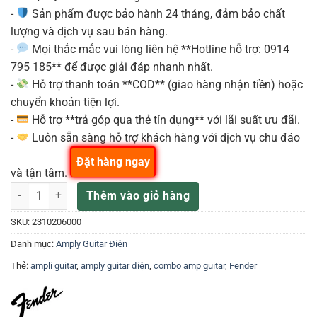
-
Sản phẩm được bảo hành 24 tháng, đảm bảo chất
lượng và dịch vụ sau bán hàng.
-
Mọi thắc mắc vui lòng liên hệ **Hotline hỗ trợ: 0914
795 185** để được giải đáp nhanh nhất.
-
Hỗ trợ thanh toán **COD** (giao hàng nhận tiền) hoặc
chuyển khoản tiện lợi.
-
Hỗ trợ **trả góp qua thẻ tín dụng** với lãi suất ưu đãi.
-
Luôn sẵn sàng hỗ trợ khách hàng với dịch vụ chu đáo
Đặt hàng ngay
và tận tâm.
Ampli guitar Fender Mustang GT 100 230VE số lượng
Thêm vào giỏ hàng
SKU:
2310206000
Danh mục:
Amply Guitar Điện
Thẻ:
ampli guitar
,
amply guitar điện
,
combo amp guitar
,
Fender