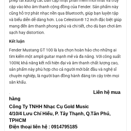
phép tải xuống các bản cập nhật phần mềm mới nhất và truy
cập vào kho âm thanh cộng đồng của Fender. Sản phẩm này
cũng hỗ trợ phát nhạc nền qua Bluetooth, giúp bạn luyện tập
và biểu diễn dễ dàng hơn. Loa Celestion® 12 inch đặc biệt giúp
mang đến âm thanh phong phú và chi tiết, cho dù bạn chơi âm
sạch hay distortion.
Kết luận
Fender Mustang GT 100 là lựa chọn hoàn hảo cho những ai
tìm kiếm một ampli guitar mạnh mẽ và đa năng. Với công suất
100W, khả năng kết nối hiện đại và âm thanh chất lượng cao,
sản phẩm này phù hợp cho cả người mới bắt đầu và nghệ sĩ
chuyên nghiệp, là người bạn đồng hành đáng tin cậy trên mọi
sân khấu.
Liên hệ mua
.
hàng
Công Ty TNHH Nhạc Cụ Gold Music
4/10/4 L
ưu Chí Hiếu, P. Tây Thạnh
, Q.Tân Phú,
TPHCM
Điện thoại liên hệ : 0914795185