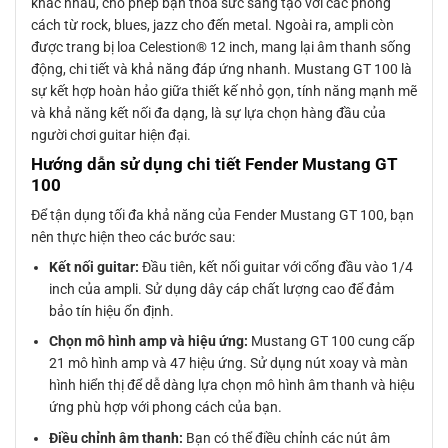
khác nhau, cho phép bạn thỏa sức sáng tạo với các phong
cách từ rock, blues, jazz cho đến metal. Ngoài ra, ampli còn
được trang bị loa Celestion® 12 inch, mang lại âm thanh sống
động, chi tiết và khả năng đáp ứng nhanh. Mustang GT 100 là
sự kết hợp hoàn hảo giữa thiết kế nhỏ gọn, tính năng mạnh mẽ
và khả năng kết nối đa dạng, là sự lựa chọn hàng đầu của
người chơi guitar hiện đại.
Hướng dẫn sử dụng chi tiết Fender Mustang GT
100
Để tận dụng tối đa khả năng của Fender Mustang GT 100, bạn
nên thực hiện theo các bước sau:
Kết nối guitar:
Đầu tiên, kết nối guitar với cổng đầu vào 1/4
inch của ampli. Sử dụng dây cáp chất lượng cao để đảm
bảo tín hiệu ổn định.
Chọn mô hình amp và hiệu ứng:
Mustang GT 100 cung cấp
21 mô hình amp và 47 hiệu ứng. Sử dụng nút xoay và màn
hình hiển thị để dễ dàng lựa chọn mô hình âm thanh và hiệu
ứng phù hợp với phong cách của bạn.
Điều chỉnh âm thanh:
Bạn có thể điều chỉnh các nút âm