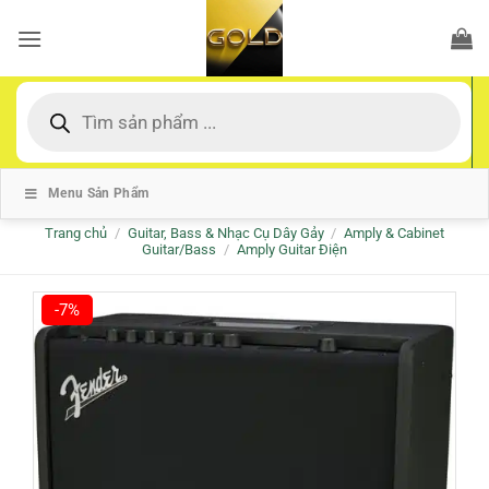
Bỏ
qua
nội
dung
Tìm
kiếm
sản
phẩm
Menu Sản Phẩm
Trang chủ
/
Guitar, Bass & Nhạc Cụ Dây Gảy
/
Amply & Cabinet
Guitar/Bass
/
Amply Guitar Điện
-7%