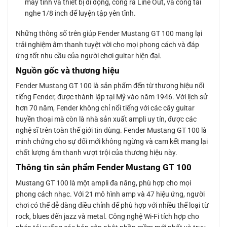
máy tính và thiết bị di động, cổng ra Line Out, và cổng tai
nghe 1/8 inch để luyện tập yên tĩnh.
Những thông số trên giúp Fender Mustang GT 100 mang lại
trải nghiệm âm thanh tuyệt vời cho mọi phong cách và đáp
ứng tốt nhu cầu của người chơi guitar hiện đại.
Nguồn gốc và thương hiệu
Fender Mustang GT 100 là sản phẩm đến từ thương hiệu nổi
tiếng Fender, được thành lập tại Mỹ vào năm 1946. Với lịch sử
hơn 70 năm, Fender không chỉ nổi tiếng với các cây guitar
huyền thoại mà còn là nhà sản xuất ampli uy tín, được các
nghệ sĩ trên toàn thế giới tin dùng. Fender Mustang GT 100 là
minh chứng cho sự đổi mới không ngừng và cam kết mang lại
chất lượng âm thanh vượt trội của thương hiệu này.
Thông tin sản phẩm Fender Mustang GT 100
Mustang GT 100 là một ampli đa năng, phù hợp cho mọi
phong cách nhạc. Với 21 mô hình amp và 47 hiệu ứng, người
chơi có thể dễ dàng điều chỉnh để phù hợp với nhiều thể loại từ
rock, blues đến jazz và metal. Công nghệ Wi-Fi tích hợp cho