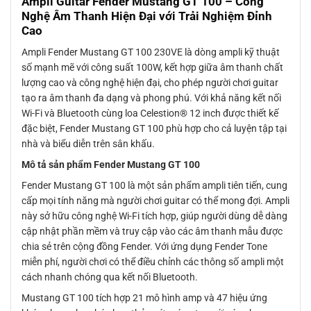
Ampli Guitar Fender Mustang GT 100 – Công
Nghệ Âm Thanh Hiện Đại với Trải Nghiệm Đỉnh
Cao
Ampli Fender Mustang GT 100 230VE là dòng ampli kỹ thuật
số mạnh mẽ với công suất 100W, kết hợp giữa âm thanh chất
lượng cao và công nghệ hiện đại, cho phép người chơi guitar
tạo ra âm thanh đa dạng và phong phú. Với khả năng kết nối
Wi-Fi và Bluetooth cùng loa Celestion® 12 inch được thiết kế
đặc biệt, Fender Mustang GT 100 phù hợp cho cả luyện tập tại
nhà và biểu diễn trên sân khấu.
Mô tả sản phẩm Fender Mustang GT 100
Fender Mustang GT 100 là một sản phẩm ampli tiên tiến, cung
cấp mọi tính năng mà người chơi guitar có thể mong đợi. Ampli
này sở hữu công nghệ Wi-Fi tích hợp, giúp người dùng dễ dàng
cập nhật phần mềm và truy cập vào các âm thanh mẫu được
chia sẻ trên cộng đồng Fender. Với ứng dụng Fender Tone
miễn phí, người chơi có thể điều chỉnh các thông số ampli một
cách nhanh chóng qua kết nối Bluetooth.
Mustang GT 100 tích hợp 21 mô hình amp và 47 hiệu ứng