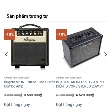
Sản phẩm tương tự
-13%
-19%
AMPLY GUITAR ĐIỆN
AMPLY GUITAR ĐIỆN
GT
Bugera V5 INFINIUM Tube Guitar
BLACKSTAR BA155012 AMPLY
Combo Amp
ĐIỆN ID:CORE STEREO 20W V4
Giá
Giá
Giá
Giá
9.890.000
₫
8.600.000
₫
5.730.000
₫
4.620.000
₫
n
gốc
hiện
gốc
hiện
là:
tại
là:
tại
Đặt hàng ngay
Đặt hàng ngay
9.890.000₫.
là:
5.730.000₫.
là:
510.000₫.
8.600.000₫.
4.620.000₫