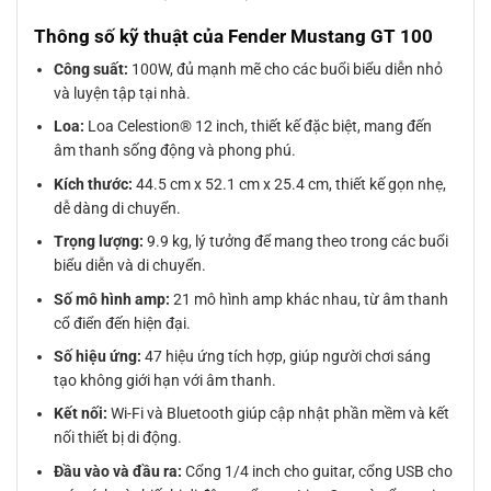
Thông số kỹ thuật của Fender Mustang GT 100
Công suất:
100W, đủ mạnh mẽ cho các buổi biểu diễn nhỏ
và luyện tập tại nhà.
Loa:
Loa Celestion® 12 inch, thiết kế đặc biệt, mang đến
âm thanh sống động và phong phú.
Kích thước:
44.5 cm x 52.1 cm x 25.4 cm, thiết kế gọn nhẹ,
dễ dàng di chuyển.
Trọng lượng:
9.9 kg, lý tưởng để mang theo trong các buổi
biểu diễn và di chuyển.
Số mô hình amp:
21 mô hình amp khác nhau, từ âm thanh
cổ điển đến hiện đại.
Số hiệu ứng:
47 hiệu ứng tích hợp, giúp người chơi sáng
tạo không giới hạn với âm thanh.
Kết nối:
Wi-Fi và Bluetooth giúp cập nhật phần mềm và kết
nối thiết bị di động.
Đầu vào và đầu ra:
Cổng 1/4 inch cho guitar, cổng USB cho