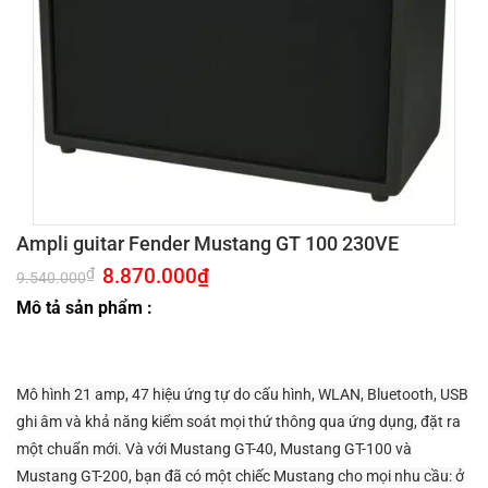
Ampli guitar Fender Mustang GT 100 230VE
Giá
8.870.000
₫
Giá
₫
9.540.000
gốc
hiện
là:
tại
Mô tả sản phẩm :
9.540.000₫.
là:
8.870.000₫.
Mô hình 21 amp, 47 hiệu ứng tự do cấu hình, WLAN, Bluetooth, USB
ghi âm và khả năng kiểm soát mọi thứ thông qua ứng dụng, đặt ra
một chuẩn mới.
Và với Mustang GT-40, Mustang GT-100 và
Mustang GT-200, bạn đã có một chiếc Mustang cho mọi nhu cầu: ở