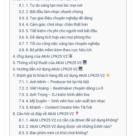
3.1.
1. Tự do sáng tạo mọi lúc mọi nơi
3.2.
2. Bắt đầu làm nhạc nhanh chóng
3.3.
3. Tạo giai điệu chuyên nghiệp dễ dàng
3.4.
4. Cảm giác chơi nhạc chân thật hơn
3.5.
5. Tiết kiệm chi phí cho người mới bắt đầu
3.6.
6. Dễ dàng tích hợp vào mọi phòng thu
3.7.
7. Tối ưu công việc sáng tạo chuyên nghiệp
3.8.
8. Bộ phần mềm kèm theo cực hữu ích
4.
Ứng dụng của AKAI LPK25 V2
5.
Thông số kỹ thuật của AKAI LPK25 V2
6.
Hướng dẫn sử dụng AKAI LPK25 V2
7.
Đánh giá từ khách hàng đã sử dụng AKAI LPK25 V2
7.1.
1. Anh Minh – Producer trẻ tại Hà Nội
7.2.
2. Việt Hoàng – Beatmaker chuyên dòng Lo-fi
7.3.
3. Anh Trọng – DJ kiêm trình diễn live
7.4.
4. Mỹ Duyên – Sinh viên học sản xuất âm nhạc
7.5.
5. Khánh – Content Creator trên TikTok
8.
Câu hỏi và đáp về AKAI LPK25 V2
8.1.
1. AKAI LPK25 V2 có cần cài driver để sử dụng không?
8.2.
2. AKAI LPK25 V2 dùng được với những DAW nào?
8.3.
3. Bàn phím mini có khó chơi không?