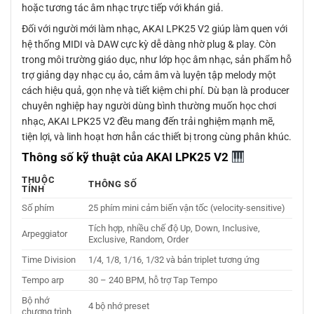
hoặc tương tác âm nhạc trực tiếp với khán giả.
Đối với người mới làm nhạc, AKAI LPK25 V2 giúp làm quen với
hệ thống MIDI và DAW cực kỳ dễ dàng nhờ plug & play. Còn
trong môi trường giáo dục, như lớp học âm nhạc, sản phẩm hỗ
trợ giảng dạy nhạc cụ ảo, cảm âm và luyện tập melody một
cách hiệu quả, gọn nhẹ và tiết kiệm chi phí. Dù bạn là producer
chuyên nghiệp hay người dùng bình thường muốn học chơi
nhạc, AKAI LPK25 V2 đều mang đến trải nghiệm mạnh mẽ,
tiện lợi, và linh hoạt hơn hẳn các thiết bị trong cùng phân khúc.
Thông số kỹ thuật của AKAI LPK25 V2
THUỘC
THÔNG SỐ
TÍNH
Số phím
25 phím mini cảm biến vận tốc (velocity-sensitive)
Tích hợp, nhiều chế độ Up, Down, Inclusive,
Arpeggiator
Exclusive, Random, Order
Time Division
1/4, 1/8, 1/16, 1/32 và bản triplet tương ứng
Tempo arp
30 – 240 BPM, hỗ trợ Tap Tempo
Bộ nhớ
4 bộ nhớ preset
chương trình