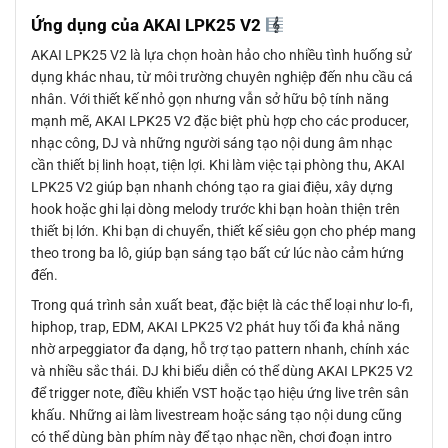
Ứng dụng của AKAI LPK25 V2
AKAI LPK25 V2 là lựa chọn hoàn hảo cho nhiều tình huống sử
dụng khác nhau, từ môi trường chuyên nghiệp đến nhu cầu cá
nhân. Với thiết kế nhỏ gọn nhưng vẫn sở hữu bộ tính năng
mạnh mẽ, AKAI LPK25 V2 đặc biệt phù hợp cho các producer,
nhạc công, DJ và những người sáng tạo nội dung âm nhạc
cần thiết bị linh hoạt, tiện lợi. Khi làm việc tại phòng thu, AKAI
LPK25 V2 giúp bạn nhanh chóng tạo ra giai điệu, xây dựng
hook hoặc ghi lại dòng melody trước khi bạn hoàn thiện trên
thiết bị lớn. Khi bạn di chuyển, thiết kế siêu gọn cho phép mang
theo trong ba lô, giúp bạn sáng tạo bất cứ lúc nào cảm hứng
đến.
Trong quá trình sản xuất beat, đặc biệt là các thể loại như lo-fi,
hiphop, trap, EDM, AKAI LPK25 V2 phát huy tối đa khả năng
nhờ arpeggiator đa dạng, hỗ trợ tạo pattern nhanh, chính xác
và nhiều sắc thái. DJ khi biểu diễn có thể dùng AKAI LPK25 V2
để trigger note, điều khiển VST hoặc tạo hiệu ứng live trên sân
khấu. Những ai làm livestream hoặc sáng tạo nội dung cũng
có thể dùng bàn phím này để tạo nhạc nền, chơi đoạn intro