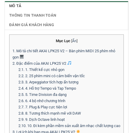
MÔ TẢ
THÔNG TIN THANH TOÁN
ĐÁNH GIÁ KHÁCH HÀNG
Mục Lục
[
Ẩn
]
1.
Mô tả chi tiết AKAI LPK25 V2 – Bàn phím MIDI 25 phím nhỏ
gọn
2.
Đặc điểm của AKAI LPK25 V2
2.1.
1. Thiết kế cực nhỏ gọn
2.2.
2. 25 phím mini có cảm biến vận tốc
2.3.
3. Arpeggiator tích hợp ấn tượng
2.4.
4. Hỗ trợ Tempo và Tap Tempo
2.5.
5. Time Division đa dạng
2.6.
6. 4 bộ nhớ chương trình
2.7.
7. Plug & Play cực tiện lợi
2.8.
8. Tương thích mạnh mẽ với DAW
2.9.
9. Dịch Octave linh hoạt
2.10.
10. Đi kèm phần mềm sản xuất âm nhạc chất lượng cao
3.
Lợi ích khi bạn mua AKAI LPK25 V2