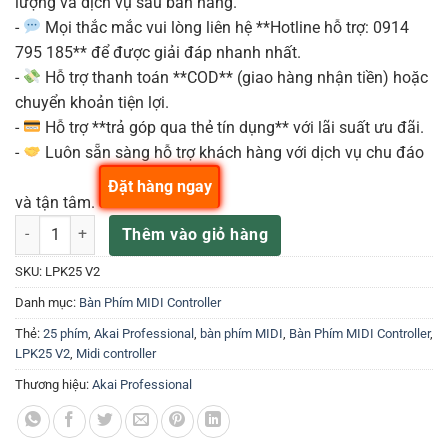
lượng và dịch vụ sau bán hàng.
-
Mọi thắc mắc vui lòng liên hệ **Hotline hỗ trợ: 0914
795 185** để được giải đáp nhanh nhất.
-
Hỗ trợ thanh toán **COD** (giao hàng nhận tiền) hoặc
chuyển khoản tiện lợi.
-
Hỗ trợ **trả góp qua thẻ tín dụng** với lãi suất ưu đãi.
-
Luôn sẵn sàng hỗ trợ khách hàng với dịch vụ chu đáo
Đặt hàng ngay
và tận tâm.
AKAI LPK25 V2 – Bàn phím MIDI 25 phím nhỏ gọn số lượng
Thêm vào giỏ hàng
SKU:
LPK25 V2
Danh mục:
Bàn Phím MIDI Controller
Thẻ:
25 phím
,
Akai Professional
,
bàn phím MIDI
,
Bàn Phím MIDI Controller
,
LPK25 V2
,
Midi controller
Thương hiệu:
Akai Professional