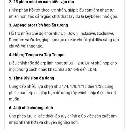
2. 25 phím mini có cảm biến vận tốc
Phím phản hồi tốt theo lực nhấn, giúp biểu cảm âm nhạc tự
nhiên hơn, tạo cảm giác chơi thật tay dù là keyboard nhỏ gọn.
3. Arpeggiator tích hợp ấn tượng
Hỗ trợ nhiều chế độ chơi như Up, Down, Inclusive, Exclusive,
Random và Order, giúp bạn tạo ra các chuỗi giai điệu sáng tạo
chỉ với vài thao tác.
4. Hỗ trợ Tempo và Tap Tempo
Điều chỉnh tốc độ arp linh hoạt từ 30 – 240 BPM phù hợp cho
mọi phong cách nhạc khác nhau từ lo-fi đến EDM.
5. Time Division đa dạng
Cung cấp nhiều lựa chọn như 1/4, 1/8, 1/16 đến 1/32 cùng
phiên bản triplet, giúp bạn dễ dàng tùy chỉnh nhịp điệu theo ý
muốn.
6. 4 bộ nhớ chương trình
Cho phép lưu lại các thiết lập tùy chỉnh giúp việc sản xuất âm
nhạc nhanh hơn và chuyên nghiệp hơn.