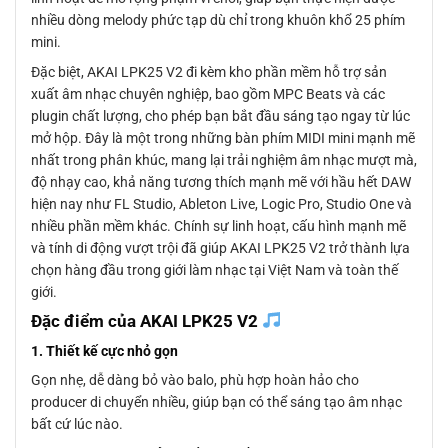
nhiều dòng melody phức tạp dù chỉ trong khuôn khổ 25 phím
mini.
Đặc biệt, AKAI LPK25 V2 đi kèm kho phần mềm hỗ trợ sản
xuất âm nhạc chuyên nghiệp, bao gồm MPC Beats và các
plugin chất lượng, cho phép bạn bắt đầu sáng tạo ngay từ lúc
mở hộp. Đây là một trong những bàn phím MIDI mini mạnh mẽ
nhất trong phân khúc, mang lại trải nghiệm âm nhạc mượt mà,
độ nhạy cao, khả năng tương thích mạnh mẽ với hầu hết DAW
hiện nay như FL Studio, Ableton Live, Logic Pro, Studio One và
nhiều phần mềm khác. Chính sự linh hoạt, cấu hình mạnh mẽ
và tính di động vượt trội đã giúp AKAI LPK25 V2 trở thành lựa
chọn hàng đầu trong giới làm nhạc tại Việt Nam và toàn thế
giới.
Đặc điểm của AKAI LPK25 V2
1. Thiết kế cực nhỏ gọn
Gọn nhẹ, dễ dàng bỏ vào balo, phù hợp hoàn hảo cho
producer di chuyển nhiều, giúp bạn có thể sáng tạo âm nhạc
bất cứ lúc nào.