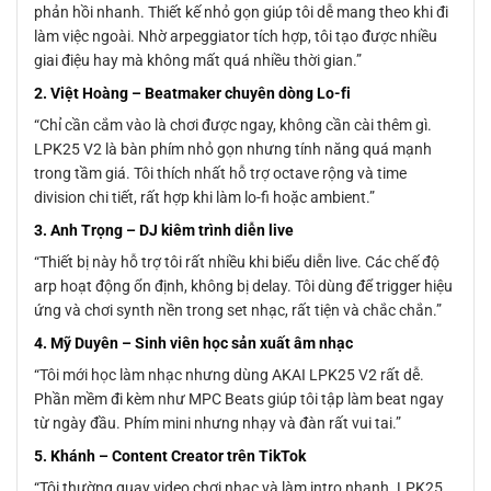
phản hồi nhanh. Thiết kế nhỏ gọn giúp tôi dễ mang theo khi đi
làm việc ngoài. Nhờ arpeggiator tích hợp, tôi tạo được nhiều
giai điệu hay mà không mất quá nhiều thời gian.”
2. Việt Hoàng – Beatmaker chuyên dòng Lo-fi
“Chỉ cần cắm vào là chơi được ngay, không cần cài thêm gì.
LPK25 V2 là bàn phím nhỏ gọn nhưng tính năng quá mạnh
trong tầm giá. Tôi thích nhất hỗ trợ octave rộng và time
division chi tiết, rất hợp khi làm lo-fi hoặc ambient.”
3. Anh Trọng – DJ kiêm trình diễn live
“Thiết bị này hỗ trợ tôi rất nhiều khi biểu diễn live. Các chế độ
arp hoạt động ổn định, không bị delay. Tôi dùng để trigger hiệu
ứng và chơi synth nền trong set nhạc, rất tiện và chắc chắn.”
4. Mỹ Duyên – Sinh viên học sản xuất âm nhạc
“Tôi mới học làm nhạc nhưng dùng AKAI LPK25 V2 rất dễ.
Phần mềm đi kèm như MPC Beats giúp tôi tập làm beat ngay
từ ngày đầu. Phím mini nhưng nhạy và đàn rất vui tai.”
5. Khánh – Content Creator trên TikTok
“Tôi thường quay video chơi nhạc và làm intro nhanh. LPK25