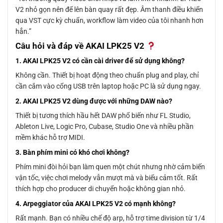
V2 nhỏ gọn nên để lên bàn quay rất đẹp. Âm thanh điều khiển
qua VST cực kỳ chuẩn, workflow làm video của tôi nhanh hơn
hẳn.”
Câu hỏi và đáp về AKAI LPK25 V2
1. AKAI LPK25 V2 có cần cài driver để sử dụng không?
Không cần. Thiết bị hoạt động theo chuẩn plug and play, chỉ
cần cắm vào cổng USB trên laptop hoặc PC là sử dụng ngay.
2. AKAI LPK25 V2 dùng được với những DAW nào?
Thiết bị tương thích hầu hết DAW phổ biến như FL Studio,
Ableton Live, Logic Pro, Cubase, Studio One và nhiều phần
mềm khác hỗ trợ MIDI.
3. Bàn phím mini có khó chơi không?
Phím mini đòi hỏi bạn làm quen một chút nhưng nhờ cảm biến
vận tốc, việc chơi melody vẫn mượt mà và biểu cảm tốt. Rất
thích hợp cho producer di chuyển hoặc không gian nhỏ.
4. Arpeggiator của AKAI LPK25 V2 có mạnh không?
Rất mạnh. Bạn có nhiều chế độ arp, hỗ trợ time division từ 1/4