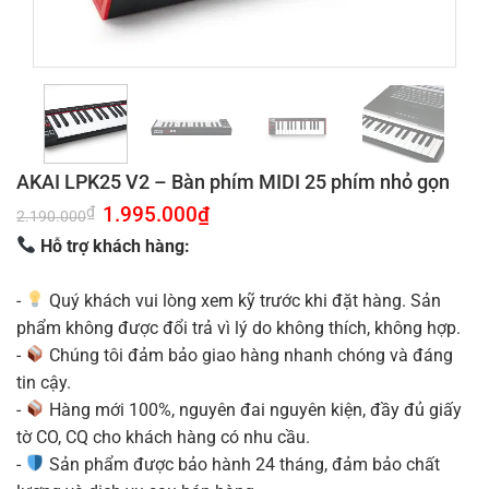
AKAI LPK25 V2 – Bàn phím MIDI 25 phím nhỏ gọn
Giá
1.995.000
₫
Giá
₫
2.190.000
gốc
hiện
là:
tại
Hỗ trợ khách hàng:
2.190.000₫.
là:
1.995.000₫.
-
Quý khách vui lòng xem kỹ trước khi đặt hàng. Sản
phẩm không được đổi trả vì lý do không thích, không hợp.
-
Chúng tôi đảm bảo giao hàng nhanh chóng và đáng
tin cậy.
-
Hàng mới 100%, nguyên đai nguyên kiện, đầy đủ giấy
tờ CO, CQ cho khách hàng có nhu cầu.
-
Sản phẩm được bảo hành 24 tháng, đảm bảo chất