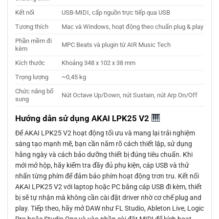
Kết nối
USB-MIDI, cấp nguồn trực tiếp qua USB
Tương thích
Mac và Windows, hoạt động theo chuẩn plug & play
Phần mềm đi
MPC Beats và plugin từ AIR Music Tech
kèm
Kích thước
Khoảng 348 x 102 x 38 mm
Trọng lượng
~0,45 kg
Chức năng bổ
Nút Octave Up/Down, nút Sustain, nút Arp On/Off
sung
Hướng dẫn sử dụng AKAI LPK25 V2
Để AKAI LPK25 V2 hoạt động tối ưu và mang lại trải nghiệm
sáng tạo mạnh mẽ, bạn cần nắm rõ cách thiết lập, sử dụng
hằng ngày và cách bảo dưỡng thiết bị đúng tiêu chuẩn. Khi
mới mở hộp, hãy kiểm tra đầy đủ phụ kiện, cáp USB và thử
nhấn từng phím để đảm bảo phím hoạt động trơn tru. Kết nối
AKAI LPK25 V2 với laptop hoặc PC bằng cáp USB đi kèm, thiết
bị sẽ tự nhận mà không cần cài đặt driver nhờ cơ chế plug and
play. Tiếp theo, hãy mở DAW như FL Studio, Ableton Live, Logic