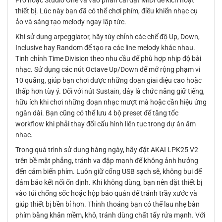
Pro hoặc Studio One và vào phần cài đặt MIDI để kích hoạt
thiết bị. Lúc này bạn đã có thể chơi phím, điều khiển nhạc cụ
ảo và sáng tạo melody ngay lập tức.
Khi sử dụng arpeggiator, hãy tùy chỉnh các chế độ Up, Down,
Inclusive hay Random để tạo ra các line melody khác nhau.
Tinh chỉnh Time Division theo nhu cầu để phù hợp nhịp độ bài
nhạc. Sử dụng các nút Octave Up/Down để mở rộng phạm vi
10 quãng, giúp bạn chơi được những đoạn giai điệu cao hoặc
thấp hơn tùy ý. Đối với nút Sustain, đây là chức năng giữ tiếng,
hữu ích khi chơi những đoạn nhạc mượt mà hoặc cần hiệu ứng
ngân dài. Bạn cũng có thể lưu 4 bộ preset để tăng tốc
workflow khi phải thay đổi cấu hình liên tục trong dự án âm
nhạc.
Trong quá trình sử dụng hàng ngày, hãy đặt AKAI LPK25 V2
trên bề mặt phẳng, tránh va đập mạnh để không ảnh hưởng
đến cảm biến phím. Luôn giữ cổng USB sạch sẽ, không bụi để
đảm bảo kết nối ổn định. Khi không dùng, bạn nên đặt thiết bị
vào túi chống sốc hoặc hộp bảo quản để tránh trầy xước và
giúp thiết bị bền bỉ hơn. Thỉnh thoảng bạn có thể lau nhẹ bàn
phím bằng khăn mềm, khô, tránh dùng chất tẩy rửa mạnh. Với