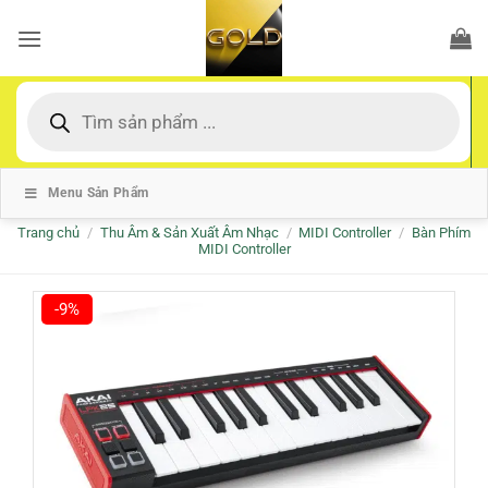
Bỏ
qua
nội
dung
Tìm
kiếm
sản
phẩm
Menu Sản Phẩm
Trang chủ
/
Thu Âm & Sản Xuất Âm Nhạc
/
MIDI Controller
/
Bàn Phím
MIDI Controller
-9%