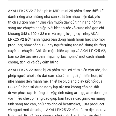
AKAI LPK25 V2 là bàn phím MIDI mini 25 phím được thiết kế
dành riêng cho những nhà sản xuất âm nhạc hiện đại, yêu
thích sự gọn nhẹ nhưng vẫn muốn đầy đủ tính năng hỗ trợ
sáng tạo chuyên nghiệp. Với kích thước vô cùng nhỏ gọn chỉ
khoảng 348 x 102 x 38 mm và trọng lượng cực nhẹ, AKAI
LPK25 V2 trở thành người bạn đồng hành hoàn hảo cho mọi
producer, nhạc công, DJ hay người sáng tạo nội dung thường
xuyên di chuyển. Chỉ cần một chiếc laptop và AKAI LPK25 V2,
bạn có thể tạo nên bản nhạc mọi lúc mọi nơi một cách nhanh
chóng, tiện lợi và đầy cảm hứng.
AKAI LPK25 V2 trang bị 25 phím mini có cảm biến vận tốc, cho
phép người chơi biểu đạt cảm xúc âm nhạc tự nhiên hơn, từ
nhẹ nhàng đến mạnh mẽ. Thiết kế plug and play kết nối qua
USB giúp bạn sử dụng ngay lập tức mà không cần cài đặt
driver phức tạp. Không chỉ vậy, tính năng arpeggiator tích hợp
với nhiều chế độ nâng cao giúp bạn tạo ra các giai điệu mang
tính sáng tạo cao, phù hợp cho cả beatmaker, EDM producer
và người mới làm nhạc. AKAI LPK25 V2 còn hỗ trợ dịch octave
linh hoạt để mở rộng phạm vi chơi, giúp bạn thực hiện được