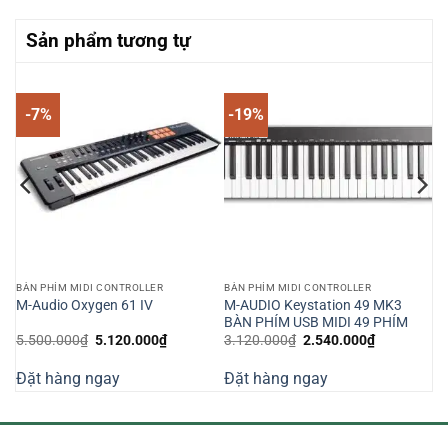
Sản phẩm tương tự
-7%
-19%
BÀN PHÍM MIDI CONTROLLER
BÀN PHÍM MIDI CONTROLLER
rd
M-AUDIO Keystation 49 MK3
M-Audio Oxygen 61 IV
BÀN PHÍM USB MIDI 49 PHÍM
Giá
Giá
Giá
Giá
5.500.000
₫
5.120.000
₫
3.120.000
₫
2.540.000
₫
gốc
hiện
gốc
hiện
là:
tại
là:
tại
Đặt hàng ngay
Đặt hàng ngay
5.500.000₫.
là:
3.120.000₫.
là:
000₫.
5.120.000₫.
2.540.000₫