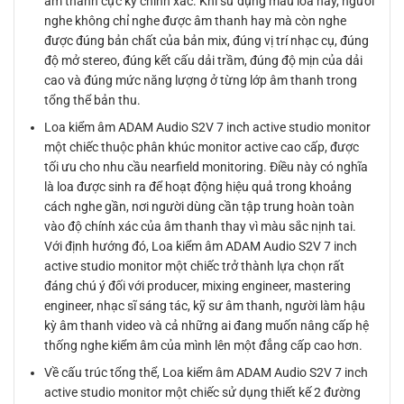
âm thanh cực kỳ chính xác. Khi sử dụng mẫu loa này, người
nghe không chỉ nghe được âm thanh hay mà còn nghe
được đúng bản chất của bản mix, đúng vị trí nhạc cụ, đúng
độ mở stereo, đúng kết cấu dải trầm, đúng độ mịn của dải
cao và đúng mức năng lượng ở từng lớp âm thanh trong
tổng thể bản thu.
Loa kiểm âm ADAM Audio S2V 7 inch active studio monitor
một chiếc thuộc phân khúc monitor active cao cấp, được
tối ưu cho nhu cầu nearfield monitoring. Điều này có nghĩa
là loa được sinh ra để hoạt động hiệu quả trong khoảng
cách nghe gần, nơi người dùng cần tập trung hoàn toàn
vào độ chính xác của âm thanh thay vì màu sắc nịnh tai.
Với định hướng đó, Loa kiểm âm ADAM Audio S2V 7 inch
active studio monitor một chiếc trở thành lựa chọn rất
đáng chú ý đối với producer, mixing engineer, mastering
engineer, nhạc sĩ sáng tác, kỹ sư âm thanh, người làm hậu
kỳ âm thanh video và cả những ai đang muốn nâng cấp hệ
thống nghe kiểm âm của mình lên một đẳng cấp cao hơn.
Về cấu trúc tổng thể, Loa kiểm âm ADAM Audio S2V 7 inch
active studio monitor một chiếc sử dụng thiết kế 2 đường