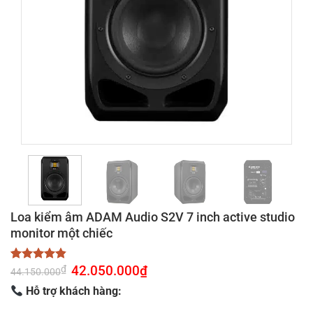
Loa kiểm âm ADAM Audio S2V 7 inch active studio
monitor một chiếc
Giá
42.050.000
₫
Giá
₫
4.83
6
trên 5
44.150.000
gốc
hiện
dựa trên
là:
tại
Hỗ trợ khách hàng:
đánh giá
44.150.000₫.
là:
42.050.000₫.