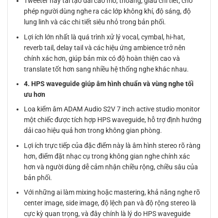
Tweeter này tái tạo dải cao mở, thoáng, giàu chi tiết, cho
phép người dùng nghe ra các lớp không khí, độ sáng, độ
lung linh và các chi tiết siêu nhỏ trong bản phối.
Lợi ích lớn nhất là quá trình xử lý vocal, cymbal, hi-hat,
reverb tail, delay tail và các hiệu ứng ambience trở nên
chính xác hơn, giúp bản mix có độ hoàn thiện cao và
translate tốt hơn sang nhiều hệ thống nghe khác nhau.
4. HPS waveguide giúp âm hình chuẩn và vùng nghe tối
ưu hơn
Loa kiểm âm ADAM Audio S2V 7 inch active studio monitor
một chiếc được tích hợp HPS waveguide, hỗ trợ định hướng
dải cao hiệu quả hơn trong không gian phòng.
Lợi ích trực tiếp của đặc điểm này là âm hình stereo rõ ràng
hơn, điểm đặt nhạc cụ trong không gian nghe chính xác
hơn và người dùng dễ cảm nhận chiều rộng, chiều sâu của
bản phối.
Với những ai làm mixing hoặc mastering, khả năng nghe rõ
center image, side image, độ lệch pan và độ rộng stereo là
cực kỳ quan trọng, và đây chính là lý do HPS waveguide