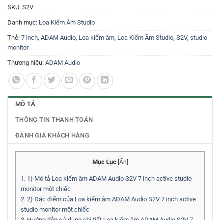
SKU:
S2V
Danh mục:
Loa Kiểm Âm Studio
Thẻ:
7 inch
,
ADAM Audio
,
Loa kiểm âm
,
Loa Kiểm Âm Studio
,
S2V
,
studio
monitor
Thương hiệu:
ADAM Audio
MÔ TẢ
THÔNG TIN THANH TOÁN
ĐÁNH GIÁ KHÁCH HÀNG
Mục Lục
[
Ẩn
]
1.
1) Mô tả Loa kiểm âm ADAM Audio S2V 7 inch active studio
monitor một chiếc
2.
2) Đặc điểm của Loa kiểm âm ADAM Audio S2V 7 inch active
studio monitor một chiếc
3.
Hướng dẫn sử dụng chi tiết Loa kiểm âm ADAM Audio S2V 7