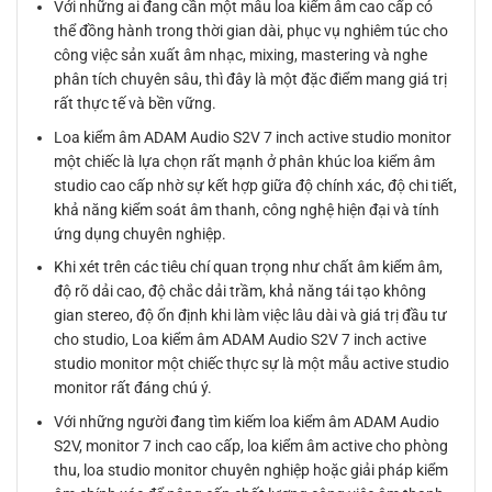
Với những ai đang cần một mẫu loa kiểm âm cao cấp có
thể đồng hành trong thời gian dài, phục vụ nghiêm túc cho
công việc sản xuất âm nhạc, mixing, mastering và nghe
phân tích chuyên sâu, thì đây là một đặc điểm mang giá trị
rất thực tế và bền vững.
Loa kiểm âm ADAM Audio S2V 7 inch active studio monitor
một chiếc là lựa chọn rất mạnh ở phân khúc loa kiểm âm
studio cao cấp nhờ sự kết hợp giữa độ chính xác, độ chi tiết,
khả năng kiểm soát âm thanh, công nghệ hiện đại và tính
ứng dụng chuyên nghiệp.
Khi xét trên các tiêu chí quan trọng như chất âm kiểm âm,
độ rõ dải cao, độ chắc dải trầm, khả năng tái tạo không
gian stereo, độ ổn định khi làm việc lâu dài và giá trị đầu tư
cho studio, Loa kiểm âm ADAM Audio S2V 7 inch active
studio monitor một chiếc thực sự là một mẫu active studio
monitor rất đáng chú ý.
Với những người đang tìm kiếm loa kiểm âm ADAM Audio
S2V, monitor 7 inch cao cấp, loa kiểm âm active cho phòng
thu, loa studio monitor chuyên nghiệp hoặc giải pháp kiểm