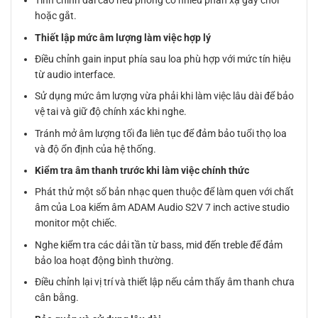
Tinh chỉnh dải cao nếu phòng có nhiều phản xạ gây chói
hoặc gắt.
Thiết lập mức âm lượng làm việc hợp lý
Điều chỉnh gain input phía sau loa phù hợp với mức tín hiệu
từ audio interface.
Sử dụng mức âm lượng vừa phải khi làm việc lâu dài để bảo
vệ tai và giữ độ chính xác khi nghe.
Tránh mở âm lượng tối đa liên tục để đảm bảo tuổi thọ loa
và độ ổn định của hệ thống.
Kiểm tra âm thanh trước khi làm việc chính thức
Phát thử một số bản nhạc quen thuộc để làm quen với chất
âm của Loa kiểm âm ADAM Audio S2V 7 inch active studio
monitor một chiếc.
Nghe kiểm tra các dải tần từ bass, mid đến treble để đảm
bảo loa hoạt động bình thường.
Điều chỉnh lại vị trí và thiết lập nếu cảm thấy âm thanh chưa
cân bằng.