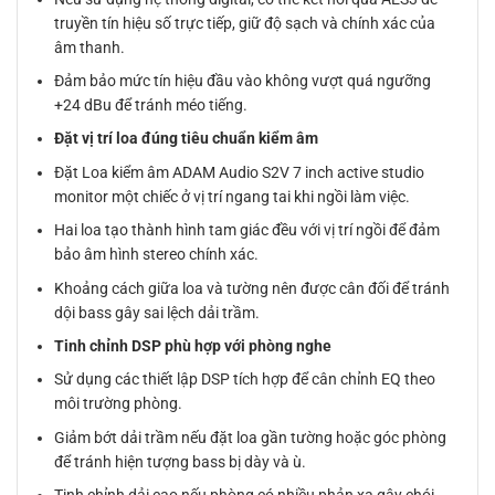
truyền tín hiệu số trực tiếp, giữ độ sạch và chính xác của
âm thanh.
Đảm bảo mức tín hiệu đầu vào không vượt quá ngưỡng
+24 dBu để tránh méo tiếng.
Đặt vị trí loa đúng tiêu chuẩn kiểm âm
Đặt Loa kiểm âm ADAM Audio S2V 7 inch active studio
monitor một chiếc ở vị trí ngang tai khi ngồi làm việc.
Hai loa tạo thành hình tam giác đều với vị trí ngồi để đảm
bảo âm hình stereo chính xác.
Khoảng cách giữa loa và tường nên được cân đối để tránh
dội bass gây sai lệch dải trầm.
Tinh chỉnh DSP phù hợp với phòng nghe
Sử dụng các thiết lập DSP tích hợp để cân chỉnh EQ theo
môi trường phòng.
Giảm bớt dải trầm nếu đặt loa gần tường hoặc góc phòng
để tránh hiện tượng bass bị dày và ù.