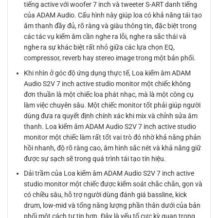
tiếng active với woofer 7 inch và tweeter S-ART danh tiếng
của ADAM Audio. Cấu hình này giúp loa có khả năng tái tạo
âm thanh đầy đủ, rõ ràng và giàu thông tin, đặc biệt trong
các tác vụ kiểm âm cần nghe ra lỗi, nghe ra sắc thái và
nghe ra sự khác biệt rất nhỏ giữa các lựa chọn EQ,
compressor, reverb hay stereo image trong một bản phối.
Khi nhìn ở góc độ ứng dụng thực tế, Loa kiểm âm ADAM
Audio S2V 7 inch active studio monitor một chiếc không
đơn thuần là một chiếc loa phát nhạc, mà là một công cụ
làm việc chuyên sâu. Một chiếc monitor tốt phải giúp người
dùng đưa ra quyết định chính xác khi mix và chỉnh sửa âm
thanh. Loa kiểm âm ADAM Audio S2V 7 inch active studio
monitor một chiếc làm rất tốt vai trò đó nhờ khả năng phản
hồi nhanh, độ rõ ràng cao, âm hình sắc nét và khả năng giữ
được sự sạch sẽ trong quá trình tái tạo tín hiệu.
Dải trầm của Loa kiểm âm ADAM Audio S2V 7 inch active
studio monitor một chiếc được kiểm soát chắc chắn, gọn và
có chiều sâu, hỗ trợ người dùng đánh giá bassline, kick
drum, low-mid và tổng năng lượng phần thân dưới của bản
phối một cách tự tin hơn. Đây là yếu tố cực kỳ quan trọng