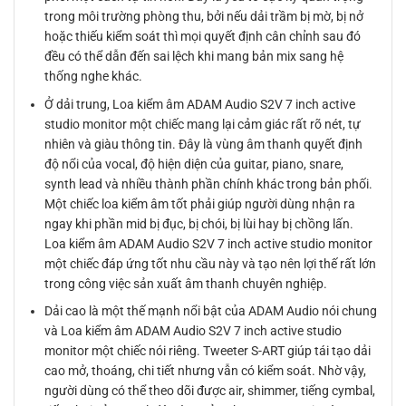
trong môi trường phòng thu, bởi nếu dải trầm bị mờ, bị nở
hoặc thiếu kiểm soát thì mọi quyết định cân chỉnh sau đó
đều có thể dẫn đến sai lệch khi mang bản mix sang hệ
thống nghe khác.
Ở dải trung, Loa kiểm âm ADAM Audio S2V 7 inch active
studio monitor một chiếc mang lại cảm giác rất rõ nét, tự
nhiên và giàu thông tin. Đây là vùng âm thanh quyết định
độ nổi của vocal, độ hiện diện của guitar, piano, snare,
synth lead và nhiều thành phần chính khác trong bản phối.
Một chiếc loa kiểm âm tốt phải giúp người dùng nhận ra
ngay khi phần mid bị đục, bị chói, bị lùi hay bị chồng lấn.
Loa kiểm âm ADAM Audio S2V 7 inch active studio monitor
một chiếc đáp ứng tốt nhu cầu này và tạo nên lợi thế rất lớn
trong công việc sản xuất âm thanh chuyên nghiệp.
Dải cao là một thế mạnh nổi bật của ADAM Audio nói chung
và Loa kiểm âm ADAM Audio S2V 7 inch active studio
monitor một chiếc nói riêng. Tweeter S-ART giúp tái tạo dải
cao mở, thoáng, chi tiết nhưng vẫn có kiểm soát. Nhờ vậy,
người dùng có thể theo dõi được air, shimmer, tiếng cymbal,