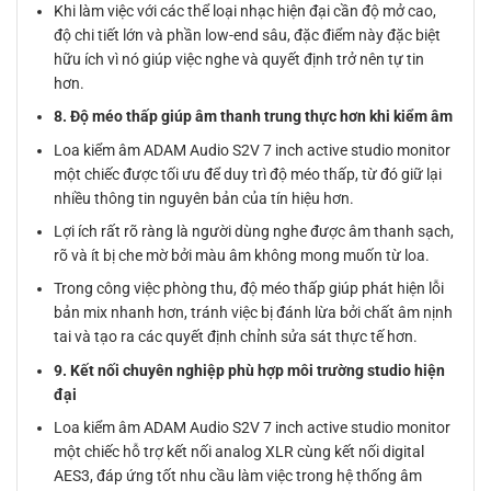
Khi làm việc với các thể loại nhạc hiện đại cần độ mở cao,
độ chi tiết lớn và phần low-end sâu, đặc điểm này đặc biệt
hữu ích vì nó giúp việc nghe và quyết định trở nên tự tin
hơn.
8. Độ méo thấp giúp âm thanh trung thực hơn khi kiểm âm
Loa kiểm âm ADAM Audio S2V 7 inch active studio monitor
một chiếc được tối ưu để duy trì độ méo thấp, từ đó giữ lại
nhiều thông tin nguyên bản của tín hiệu hơn.
Lợi ích rất rõ ràng là người dùng nghe được âm thanh sạch,
rõ và ít bị che mờ bởi màu âm không mong muốn từ loa.
Trong công việc phòng thu, độ méo thấp giúp phát hiện lỗi
bản mix nhanh hơn, tránh việc bị đánh lừa bởi chất âm nịnh
tai và tạo ra các quyết định chỉnh sửa sát thực tế hơn.
9. Kết nối chuyên nghiệp phù hợp môi trường studio hiện
đại
Loa kiểm âm ADAM Audio S2V 7 inch active studio monitor
một chiếc hỗ trợ kết nối analog XLR cùng kết nối digital
AES3, đáp ứng tốt nhu cầu làm việc trong hệ thống âm