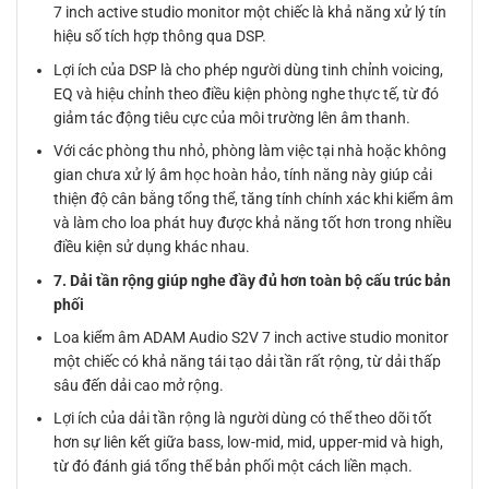
7 inch active studio monitor một chiếc là khả năng xử lý tín
hiệu số tích hợp thông qua DSP.
Lợi ích của DSP là cho phép người dùng tinh chỉnh voicing,
EQ và hiệu chỉnh theo điều kiện phòng nghe thực tế, từ đó
giảm tác động tiêu cực của môi trường lên âm thanh.
Với các phòng thu nhỏ, phòng làm việc tại nhà hoặc không
gian chưa xử lý âm học hoàn hảo, tính năng này giúp cải
thiện độ cân bằng tổng thể, tăng tính chính xác khi kiểm âm
và làm cho loa phát huy được khả năng tốt hơn trong nhiều
điều kiện sử dụng khác nhau.
7. Dải tần rộng giúp nghe đầy đủ hơn toàn bộ cấu trúc bản
phối
Loa kiểm âm ADAM Audio S2V 7 inch active studio monitor
một chiếc có khả năng tái tạo dải tần rất rộng, từ dải thấp
sâu đến dải cao mở rộng.
Lợi ích của dải tần rộng là người dùng có thể theo dõi tốt
hơn sự liên kết giữa bass, low-mid, mid, upper-mid và high,
từ đó đánh giá tổng thể bản phối một cách liền mạch.