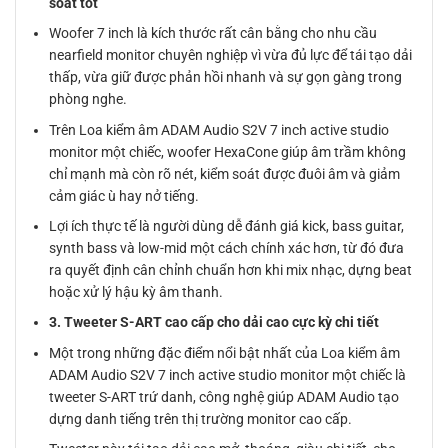
soát tốt
Woofer 7 inch là kích thước rất cân bằng cho nhu cầu
nearfield monitor chuyên nghiệp vì vừa đủ lực để tái tạo dải
thấp, vừa giữ được phản hồi nhanh và sự gọn gàng trong
phòng nghe.
Trên Loa kiểm âm ADAM Audio S2V 7 inch active studio
monitor một chiếc, woofer HexaCone giúp âm trầm không
chỉ mạnh mà còn rõ nét, kiểm soát được đuôi âm và giảm
cảm giác ù hay nở tiếng.
Lợi ích thực tế là người dùng dễ đánh giá kick, bass guitar,
synth bass và low-mid một cách chính xác hơn, từ đó đưa
ra quyết định cân chỉnh chuẩn hơn khi mix nhạc, dựng beat
hoặc xử lý hậu kỳ âm thanh.
3. Tweeter S-ART cao cấp cho dải cao cực kỳ chi tiết
Một trong những đặc điểm nổi bật nhất của Loa kiểm âm
ADAM Audio S2V 7 inch active studio monitor một chiếc là
tweeter S-ART trứ danh, công nghệ giúp ADAM Audio tạo
dựng danh tiếng trên thị trường monitor cao cấp.