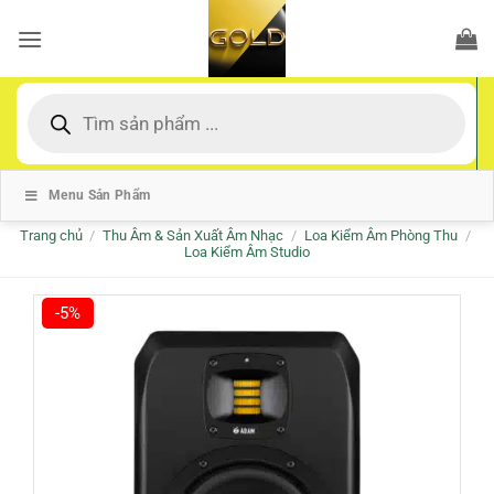
Bỏ
qua
nội
dung
Tìm
kiếm
sản
phẩm
Menu Sản Phẩm
Trang chủ
/
Thu Âm & Sản Xuất Âm Nhạc
/
Loa Kiểm Âm Phòng Thu
/
Loa Kiểm Âm Studio
-5%