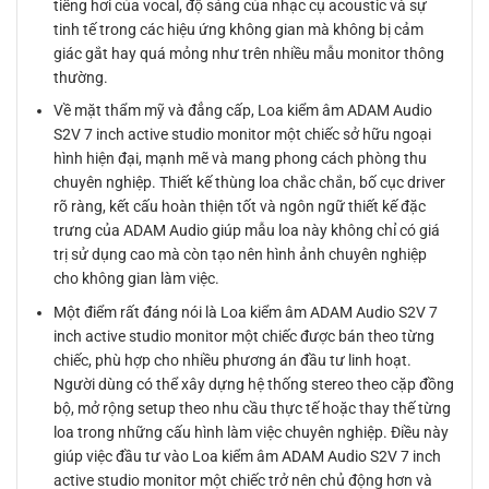
tiếng hơi của vocal, độ sáng của nhạc cụ acoustic và sự
tinh tế trong các hiệu ứng không gian mà không bị cảm
giác gắt hay quá mỏng như trên nhiều mẫu monitor thông
thường.
Về mặt thẩm mỹ và đẳng cấp, Loa kiểm âm ADAM Audio
S2V 7 inch active studio monitor một chiếc sở hữu ngoại
hình hiện đại, mạnh mẽ và mang phong cách phòng thu
chuyên nghiệp. Thiết kế thùng loa chắc chắn, bố cục driver
rõ ràng, kết cấu hoàn thiện tốt và ngôn ngữ thiết kế đặc
trưng của ADAM Audio giúp mẫu loa này không chỉ có giá
trị sử dụng cao mà còn tạo nên hình ảnh chuyên nghiệp
cho không gian làm việc.
Một điểm rất đáng nói là Loa kiểm âm ADAM Audio S2V 7
inch active studio monitor một chiếc được bán theo từng
chiếc, phù hợp cho nhiều phương án đầu tư linh hoạt.
Người dùng có thể xây dựng hệ thống stereo theo cặp đồng
bộ, mở rộng setup theo nhu cầu thực tế hoặc thay thế từng
loa trong những cấu hình làm việc chuyên nghiệp. Điều này
giúp việc đầu tư vào Loa kiểm âm ADAM Audio S2V 7 inch
active studio monitor một chiếc trở nên chủ động hơn và