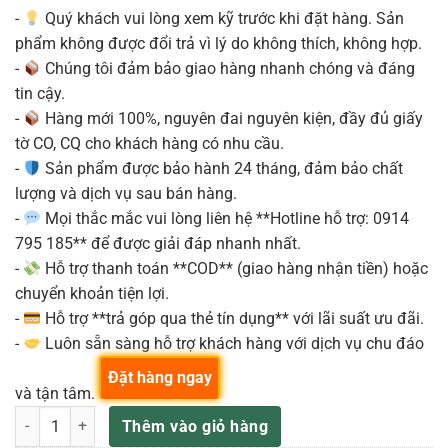
-
Quý khách vui lòng xem kỹ trước khi đặt hàng. Sản
phẩm không được đổi trả vì lý do không thích, không hợp.
-
Chúng tôi đảm bảo giao hàng nhanh chóng và đáng
tin cậy.
-
Hàng mới 100%, nguyên đai nguyên kiện, đầy đủ giấy
tờ CO, CQ cho khách hàng có nhu cầu.
-
Sản phẩm được bảo hành 24 tháng, đảm bảo chất
lượng và dịch vụ sau bán hàng.
-
Mọi thắc mắc vui lòng liên hệ **Hotline hỗ trợ: 0914
795 185** để được giải đáp nhanh nhất.
-
Hỗ trợ thanh toán **COD** (giao hàng nhận tiền) hoặc
chuyển khoản tiện lợi.
-
Hỗ trợ **trả góp qua thẻ tín dụng** với lãi suất ưu đãi.
-
Luôn sẵn sàng hỗ trợ khách hàng với dịch vụ chu đáo
Đặt hàng ngay
và tận tâm.
Loa kiểm âm ADAM Audio S2V 7 inch active studio monitor một chiếc
Thêm vào giỏ hàng