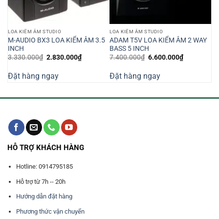
LOA KIỂM ÂM STUDIO
LOA KIỂM ÂM STUDIO
 Âm
M-AUDIO BX3 LOA KIỂM ÂM 3.5
ADAM T5V LOA KIỂM ÂM 2 WAY
INCH
BASS 5 INCH
iá
Giá
Giá
Giá
Giá
3.330.000
₫
2.830.000
₫
7.400.000
₫
6.600.000
₫
iện
gốc
hiện
gốc
hiện
ại
là:
tại
là:
tại
Đặt hàng ngay
Đặt hàng ngay
:
3.330.000₫.
là:
7.400.000₫.
là:
43.860.000₫.
2.830.000₫.
6.600.000₫
HỖ TRỢ KHÁCH HÀNG
Hotline: 0914795185
Hỗ trợ từ 7h -- 20h
Hướng dẫn đặt hàng
Phương thức vận chuyển