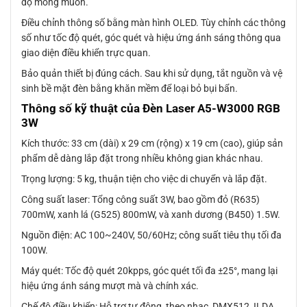
độ mong muốn.
Điều chỉnh thông số bằng màn hình OLED. Tùy chỉnh các thông
số như tốc độ quét, góc quét và hiệu ứng ánh sáng thông qua
giao diện điều khiển trực quan.
Bảo quản thiết bị đúng cách. Sau khi sử dụng, tắt nguồn và vệ
sinh bề mặt đèn bằng khăn mềm để loại bỏ bụi bẩn.
Thông số kỹ thuật của Đèn Laser A5-W3000 RGB
3W
Kích thước: 33 cm (dài) x 29 cm (rộng) x 19 cm (cao), giúp sản
phẩm dễ dàng lắp đặt trong nhiều không gian khác nhau.
Trọng lượng: 5 kg, thuận tiện cho việc di chuyển và lắp đặt.
Công suất laser: Tổng công suất 3W, bao gồm đỏ (R635)
700mW, xanh lá (G525) 800mW, và xanh dương (B450) 1.5W.
Nguồn điện: AC 100~240V, 50/60Hz; công suất tiêu thụ tối đa
100W.
Máy quét: Tốc độ quét 20kpps, góc quét tối đa ±25°, mang lại
hiệu ứng ánh sáng mượt mà và chính xác.
Chế độ điều khiển: Hỗ trợ tự động, theo nhạc, DMX512, ILDA