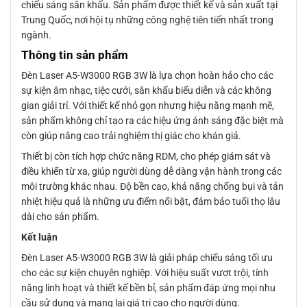
chiếu sáng sân khấu. Sản phẩm được thiết kế và sản xuất tại
Trung Quốc, nơi hội tụ những công nghệ tiên tiến nhất trong
ngành.
Thông tin sản phẩm
Đèn Laser A5-W3000 RGB 3W là lựa chọn hoàn hảo cho các
sự kiện âm nhạc, tiệc cưới, sân khấu biểu diễn và các không
gian giải trí. Với thiết kế nhỏ gọn nhưng hiệu năng mạnh mẽ,
sản phẩm không chỉ tạo ra các hiệu ứng ánh sáng đặc biệt mà
còn giúp nâng cao trải nghiệm thị giác cho khán giả.
Thiết bị còn tích hợp chức năng RDM, cho phép giám sát và
điều khiển từ xa, giúp người dùng dễ dàng vận hành trong các
môi trường khác nhau. Độ bền cao, khả năng chống bụi và tản
nhiệt hiệu quả là những ưu điểm nổi bật, đảm bảo tuổi thọ lâu
dài cho sản phẩm.
Kết luận
Đèn Laser A5-W3000 RGB 3W là giải pháp chiếu sáng tối ưu
cho các sự kiện chuyên nghiệp. Với hiệu suất vượt trội, tính
năng linh hoạt và thiết kế bền bỉ, sản phẩm đáp ứng mọi nhu
cầu sử dụng và mang lại giá trị cao cho người dùng.