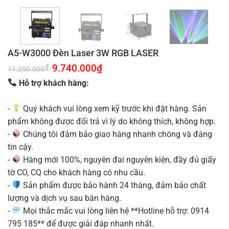
A5-W3000 Đèn Laser 3W RGB LASER
Giá
9.740.000
₫
Giá
₫
11.200.000
gốc
hiện
là:
tại
Hỗ trợ khách hàng:
11.200.000₫.
là:
9.740.000₫.
-
Quý khách vui lòng xem kỹ trước khi đặt hàng. Sản
phẩm không được đổi trả vì lý do không thích, không hợp.
-
Chúng tôi đảm bảo giao hàng nhanh chóng và đáng
tin cậy.
-
Hàng mới 100%, nguyên đai nguyên kiện, đầy đủ giấy
tờ CO, CQ cho khách hàng có nhu cầu.
-
Sản phẩm được bảo hành 24 tháng, đảm bảo chất
lượng và dịch vụ sau bán hàng.
-
Mọi thắc mắc vui lòng liên hệ **Hotline hỗ trợ: 0914
795 185** để được giải đáp nhanh nhất.