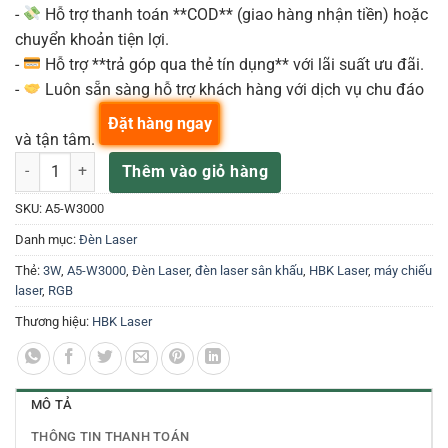
-
Hỗ trợ thanh toán **COD** (giao hàng nhận tiền) hoặc
chuyển khoản tiện lợi.
-
Hỗ trợ **trả góp qua thẻ tín dụng** với lãi suất ưu đãi.
-
Luôn sẵn sàng hỗ trợ khách hàng với dịch vụ chu đáo
Đặt hàng ngay
và tận tâm.
A5-W3000 Đèn Laser 3W RGB LASER số lượng
Thêm vào giỏ hàng
SKU:
A5-W3000
Danh mục:
Đèn Laser
Thẻ:
3W
,
A5-W3000
,
Đèn Laser
,
đèn laser sân khấu
,
HBK Laser
,
máy chiếu
laser
,
RGB
Thương hiệu:
HBK Laser
MÔ TẢ
THÔNG TIN THANH TOÁN