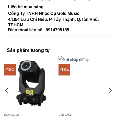
Liên
hệ mua hàng
Công Ty TNHH Nhạc Cụ Gold Music
4/10/4 L
ưu Chí Hiếu, P. Tây Thạnh
, Q.Tân Phú,
TPHCM
Điện thoại liên hệ : 0914795185
Sản phẩm tương tự
-13%
-13%
ĐÈN LASER
ĐÈN LASER