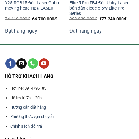
Y25-RGB15 Đèn Laser Gobo
Elite 5 Pro FB4 Đèn Unity Laser
B
moving head HBK LASER
bán dẫn diode 5.5W Elite Pro
Series
Giá
Giá
Giá
Giá
74.410.000
₫
64.700.000
₫
203.830.000
₫
177.240.000
₫
gốc
hiện
gốc
hiện
là:
tại
là:
tại
Đặt hàng ngay
Đặt hàng ngay
74.410.000₫.
là:
203.830.000₫.
là:
000₫.
64.700.000₫.
177.2
HỖ TRỢ KHÁCH HÀNG
Hotline: 0914795185
Hỗ trợ từ 7h -- 20h
Hướng dẫn đặt hàng
Phương thức vận chuyển
Chính sách đổi trả