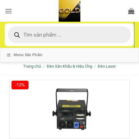
Bỏ
qua
nội
dung
Tìm
kiếm
sản
phẩm
Menu Sản Phẩm
Trang chủ
/
Đèn Sân Khấu & Hiệu Ứng
/
Đèn Laser
-13%