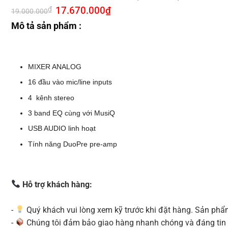
Giá
17.670.000
₫
Giá
₫
19.000.000
gốc
hiện
là:
tại
Mô tả sản phẩm :
19.000.000₫.
là:
17.670.000₫.
MIXER ANALOG
16 đầu vào mic/line inputs
4 kênh stereo
3 band EQ cùng với MusiQ
USB AUDIO linh hoạt
Tính năng DuoPre pre-amp
Hỗ trợ khách hàng:
-
Quý khách vui lòng xem kỹ trước khi đặt hàng. Sản phẩm
-
Chúng tôi đảm bảo giao hàng nhanh chóng và đáng tin 