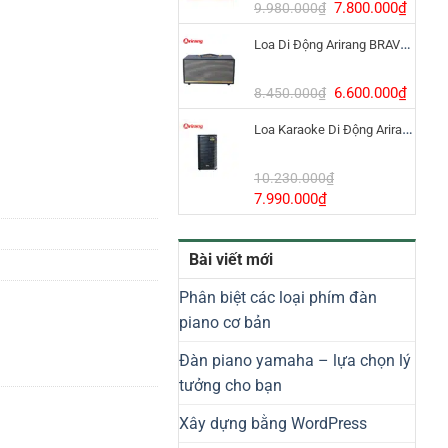
8.800.000₫.
Giá
Giá
7.800.000
₫
9.980.000
₫
gốc
hiện
Loa Di Động Arirang BRAVO 8 800W Có Micro
là:
tại
9.980.000₫.
là:
7.800
Giá
Giá
6.600.000
₫
8.450.000
₫
gốc
hiện
Loa Karaoke Di Động Arirang EDGE-X Model I
là:
tại
8.450.000₫.
là:
6.600
10.230.000
₫
Giá
Giá
7.990.000
₫
gốc
hiện
là:
tại
Bài viết mới
10.230.000₫.
là:
7.990.000₫.
Phân biệt các loại phím đàn
piano cơ bản
Đàn piano yamaha – lựa chọn lý
tưởng cho bạn
Xây dựng bằng WordPress