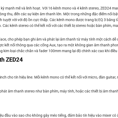
 kỳ mạnh mẽ và linh hoạt. Với 16 kênh mono và 4 kênh stereo, ZED24 man
hòng thu, đến các sự kiện âm thanh lớn. Một trong những đặc điểm nổi b
tuyệt vời với độ ồn cực thấp. Các kênh mono được trang bị EQ 3 băng tầ
ác kênh stereo có thể kết nối với các thiết bị stereo hoặc bàn phím, mang
face, cho phép bạn ghi âm và phát lại âm thanh từ máy tính một cách dễ
được kết nối thông qua các cổng Aux, tạo ra một không gian âm thanh ph
g kim loại chắc chắn và fader 100mm mang lại độ chính xác cao khi điều
ath ZED24
h cho tín hiệu line. Mỗi kênh mono có thể kết nối với micro, đàn guitar, 
 phát âm thanh stereo như bàn phím, máy tính, hoặc các thiết bị âm than
iệu đầu vào sao cho không gây méo tiếng, đảm bảo tín hiệu vào mixer có