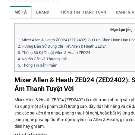
MÔ TẢ
BRAND
THÔNG TIN THANH TOÁN
ĐÁNH GIÁ
Mục Lục
[
Ẩn
]
1.
Mixer Allen & Heath ZED24 (ZED2402): Sự Lựa Chọn Hoàn Hảo Cho
2.
Hướng Dẫn Sử Dụng Chi Tiết Allen & Heath ZED24
3.
Thông Số Kỹ Thuật Allen & Heath ZED24
4.
Nguồn Gốc và Thương Hiệu
5.
Thông Tin Sản Phẩm
Mixer Allen & Heath ZED24 (ZED2402): 
Âm Thanh Tuyệt Vời
Mixer Allen & Heath ZED24 (ZED2402) là một trong những sản ph
sử dụng một sản phẩm chất lượng cao, đầy đủ tính năng và dễ d
cho các sự kiện âm nhạc, phòng thu, hội nghị, hoặc bất kỳ ứng 
công nghệ preamp DuoPre độc quyền của Allen & Heath, giúp cung
diễn hay ghi âm.