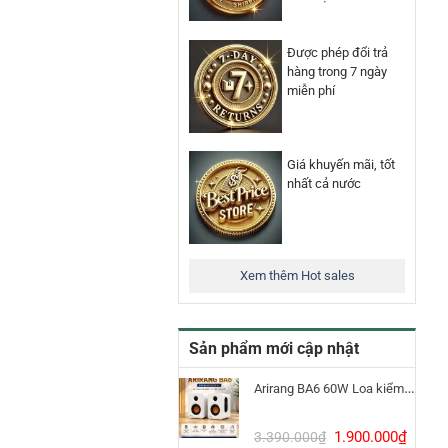
Được phép đổi trả
hàng trong 7 ngày
miễn phí
Giá khuyến mãi, tốt
nhất cả nước
Xem thêm Hot sales
Sản phẩm mới cập nhật
Arirang BA6 60W Loa kiểm âm Bluetooth 5.3
Giá
Giá
1.900.000
₫
3.390.000
₫