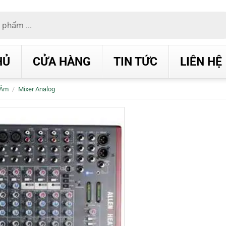
HỦ
CỬA HÀNG
TIN TỨC
LIÊN HỆ
 Âm
/
Mixer Analog