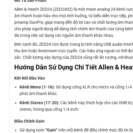
Mô Tả Sản Phẩm
Allen & Heath ZED24 (ZED2402) là một mixer analog 24 kênh cực
âm thanh hoàn hảo cho mọi tình huống, từ biểu diễn trực tiếp, p
preamp DuoPre, giúp mang đến độ lợi cao và chất lượng âm thanh 
cho phép người dùng dễ dàng tinh chỉnh âm thanh của từng kênh. C
đa trong việc sử dụng các nguồn âm thanh khác nhau.
Bên cạnh đó, ZED24 còn được trang bị tính năng USB audio inter
thu âm hoặc livestream trực tuyến. Các hiệu ứng ngoài có thể 
sắc. Chất lượng xây dựng của ZED24 cũng rất ấn tượng, với khun
Hướng Dẫn Sử Dụng Chi Tiết Allen & He
Kết Nối Đầu Vào
Kênh Mono (1-16):
Sử dụng cổng XLR cho micro và cổng 1/4 inc
phát âm thanh khác.
Kênh Stereo (17-20):
Các kênh này thích hợp cho các thiết bị
stereo, thông qua cổng 1/4 inch.
Điều Chỉnh Gain
Sử dụng núm
“Gain”
trên mỗi kênh để điều chỉnh mức độ tín h