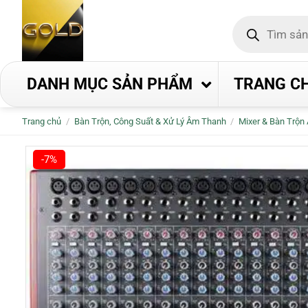
Bỏ
Tìm
qua
kiếm
nội
sản
phẩm
dung
DANH MỤC SẢN PHẨM
TRANG C
Trang chủ
/
Bàn Trộn, Công Suất & Xử Lý Âm Thanh
/
Mixer & Bàn Trộn
-7%