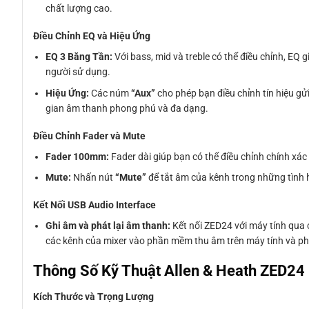
chất lượng cao.
Điều Chỉnh EQ và Hiệu Ứng
EQ 3 Băng Tần:
Với bass, mid và treble có thể điều chỉnh, E
người sử dụng.
Hiệu Ứng:
Các núm
“Aux”
cho phép bạn điều chỉnh tín hiệu gửi
gian âm thanh phong phú và đa dạng.
Điều Chỉnh Fader và Mute
Fader 100mm:
Fader dài giúp bạn có thể điều chỉnh chính x
Mute:
Nhấn nút
“Mute”
để tắt âm của kênh trong những tình 
Kết Nối USB Audio Interface
Ghi âm và phát lại âm thanh:
Kết nối ZED24 với máy tính qua 
các kênh của mixer vào phần mềm thu âm trên máy tính và ph
Thông Số Kỹ Thuật Allen & Heath ZED24
Kích Thước và Trọng Lượng