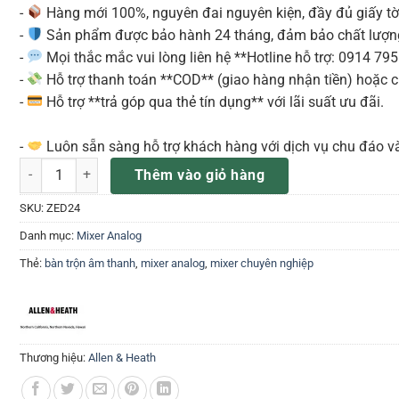
-
Hàng mới 100%, nguyên đai nguyên kiện, đầy đủ giấy tờ
-
Sản phẩm được bảo hành 24 tháng, đảm bảo chất lượng
-
Mọi thắc mắc vui lòng liên hệ **Hotline hỗ trợ: 0914 79
-
Hỗ trợ thanh toán **COD** (giao hàng nhận tiền) hoặc ch
-
Hỗ trợ **trả góp qua thẻ tín dụng** với lãi suất ưu đãi.
-
Luôn sẵn sàng hỗ trợ khách hàng với dịch vụ chu đáo v
Mixer ALLEN & HEATH ZED24 ( ZED2402) số lượng
Thêm vào giỏ hàng
SKU:
ZED24
Danh mục:
Mixer Analog
Thẻ:
bàn trộn âm thanh
,
mixer analog
,
mixer chuyên nghiệp
Thương hiệu:
Allen & Heath