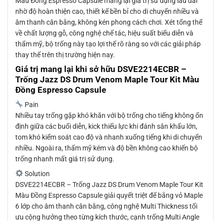
Màu Đồng Espresso Capsule mang lại giá trị sử dụng lâu dài
nhờ độ hoàn thiện cao, thiết kế bền bỉ cho di chuyển nhiều và
âm thanh cân bằng, không kén phong cách chơi. Xét tổng thể
về chất lượng gỗ, công nghệ chế tác, hiệu suất biểu diễn và
thẩm mỹ, bộ trống này tạo lợi thế rõ ràng so với các giải pháp
thay thế trên thị trường hiện nay.
Giá trị mang lại khi sở hữu
DSVE2214ECBR –
Trống Jazz DS Drum Venom Maple Tour Kit Màu
Đồng Espresso Capsule
Pain
Nhiều tay trống gặp khó khăn với bộ trống cho tiếng không ổn
định giữa các buổi diễn, kick thiếu lực khi đánh sân khấu lớn,
tom khó kiểm soát cao độ và nhanh xuống tiếng khi di chuyển
nhiều. Ngoài ra, thẩm mỹ kém và độ bền không cao khiến bộ
trống nhanh mất giá trị sử dụng.
Solution
DSVE2214ECBR – Trống Jazz DS Drum Venom Maple Tour Kit
Màu Đồng Espresso Capsule giải quyết triệt để bằng vỏ Maple
6 lớp cho âm thanh cân bằng, công nghệ Multi Thickness tối
ưu cộng hưởng theo từng kích thước, cạnh trống Multi Angle