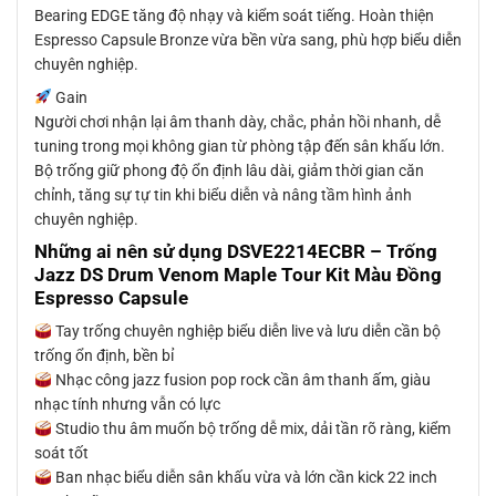
Bearing EDGE tăng độ nhạy và kiểm soát tiếng. Hoàn thiện
Espresso Capsule Bronze vừa bền vừa sang, phù hợp biểu diễn
chuyên nghiệp.
Gain
Người chơi nhận lại âm thanh dày, chắc, phản hồi nhanh, dễ
tuning trong mọi không gian từ phòng tập đến sân khấu lớn.
Bộ trống giữ phong độ ổn định lâu dài, giảm thời gian căn
chỉnh, tăng sự tự tin khi biểu diễn và nâng tầm hình ảnh
chuyên nghiệp.
Những ai nên sử dụng
DSVE2214ECBR – Trống
Jazz DS Drum Venom Maple Tour Kit Màu Đồng
Espresso Capsule
Tay trống chuyên nghiệp biểu diễn live và lưu diễn cần bộ
trống ổn định, bền bỉ
Nhạc công jazz fusion pop rock cần âm thanh ấm, giàu
nhạc tính nhưng vẫn có lực
Studio thu âm muốn bộ trống dễ mix, dải tần rõ ràng, kiểm
soát tốt
Ban nhạc biểu diễn sân khấu vừa và lớn cần kick 22 inch