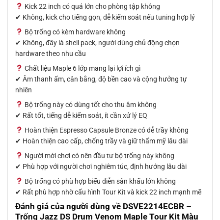
Kick 22 inch có quá lớn cho phòng tập không
✔ Không, kick cho tiếng gọn, dễ kiểm soát nếu tuning hợp lý
Bộ trống có kèm hardware không
✔ Không, đây là shell pack, người dùng chủ động chọn
hardware theo nhu cầu
Chất liệu Maple 6 lớp mang lại lợi ích gì
✔ Âm thanh ấm, cân bằng, độ bền cao và cộng hưởng tự
nhiên
Bộ trống này có dùng tốt cho thu âm không
✔ Rất tốt, tiếng dễ kiểm soát, ít cần xử lý EQ
Hoàn thiện Espresso Capsule Bronze có dễ trầy không
✔ Hoàn thiện cao cấp, chống trầy và giữ thẩm mỹ lâu dài
Người mới chơi có nên đầu tư bộ trống này không
✔ Phù hợp với người chơi nghiêm túc, định hướng lâu dài
Bộ trống có phù hợp biểu diễn sân khấu lớn không
✔ Rất phù hợp nhờ cấu hình Tour Kit và kick 22 inch mạnh mẽ
Đánh giá của người dùng về
DSVE2214ECBR –
Trống Jazz DS Drum Venom Maple Tour Kit Màu