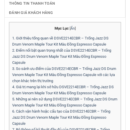
THÔNG TIN THANH TOÁN
ĐÁNH GIÁ KHÁCH HÀNG
Mục Lục
[
Ẩn
]
1.
Giới thiệu tổng quan về DSVE2214ECBR – Trống Jazz DS
Drum Venom Maple Tour Kit Màu Đồng Espresso Capsule
2.
Điểm nổi bật quan trọng nhất của DSVE2214ECBR – Trống
Jazz DS Drum Venom Maple Tour Kit Màu Đồng Espresso
Capsule
3.
So sánh ưu điểm của DSVE2214ECBR – Trống Jazz DS Drum
Venom Maple Tour Kit Màu Đồng Espresso Capsule với các lựa
chọn khác trên thị trường
4.
Giá trị mang lại khi sở hữu DSVE2214ECBR – Trống Jazz DS
Drum Venom Maple Tour Kit Màu Đồng Espresso Capsule
5.
Những ai nên sử dụng DSVE2214ECBR – Trống Jazz DS Drum
Venom Maple Tour Kit Màu Đồng Espresso Capsule
6.
Cách vận hành hoặc cấu tạo của DSVE2214ECBR – Trống
Jazz DS Drum Venom Maple Tour Kit Màu Đồng Espresso
Capsule
7.
Bộ thông số kỹ thuật đầy đủ của DSVE2214ECBR – Trống