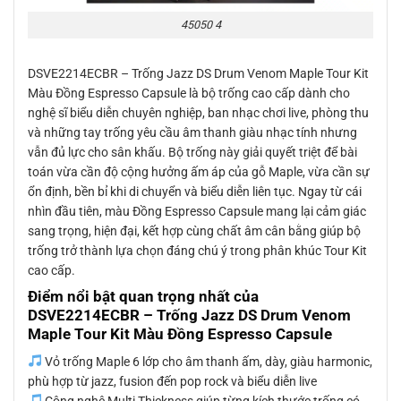
45050 4
DSVE2214ECBR – Trống Jazz DS Drum Venom Maple Tour Kit
Màu Đồng Espresso Capsule là bộ trống cao cấp dành cho
nghệ sĩ biểu diễn chuyên nghiệp, ban nhạc chơi live, phòng thu
và những tay trống yêu cầu âm thanh giàu nhạc tính nhưng
vẫn đủ lực cho sân khấu. Bộ trống này giải quyết triệt để bài
toán vừa cần độ cộng hưởng ấm áp của gỗ Maple, vừa cần sự
ổn định, bền bỉ khi di chuyển và biểu diễn liên tục. Ngay từ cái
nhìn đầu tiên, màu Đồng Espresso Capsule mang lại cảm giác
sang trọng, hiện đại, kết hợp cùng chất âm cân bằng giúp bộ
trống trở thành lựa chọn đáng chú ý trong phân khúc Tour Kit
cao cấp.
Điểm nổi bật quan trọng nhất của
DSVE2214ECBR – Trống Jazz DS Drum Venom
Maple Tour Kit Màu Đồng Espresso Capsule
Vỏ trống Maple 6 lớp cho âm thanh ấm, dày, giàu harmonic,
phù hợp từ jazz, fusion đến pop rock và biểu diễn live
Công nghệ Multi Thickness giúp từng kích thước trống có