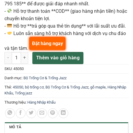
795 185** để được giải đáp nhanh nhất.
-
Hỗ trợ thanh toán **COD** (giao hàng nhận tiền) hoặc
chuyển khoản tiện lợi.
-
Hỗ trợ **trả góp qua thẻ tín dụng** với lãi suất ưu đãi.
-
Luôn sẵn sàng hỗ trợ khách hàng với dịch vụ chu đáo
Đặt hàng ngay
và tận tâm.
DSVE2214ECBR – Trống Jazz DS Drum Venom Maple Tour Kit Màu Đồ
Thêm vào giỏ hàng
SKU:
45050
Danh mục:
Bộ Trống Cơ & Trống Jazz
Thẻ:
45050
,
bộ trống cơ
,
Bộ Trống Cơ & Trống Jazz
,
gỗ maple
,
Hàng Nhập
Khẩu
,
Trống jazz
Thương hiệu:
Hàng Nhập Khẩu
MÔ TẢ