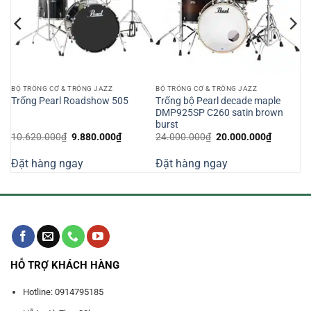
BỘ TRỐNG CƠ & TRỐNG JAZZ
BỘ TRỐNG CƠ & TRỐNG JAZZ
Trống bộ Pearl decade maple
Trống Pearl Roadshow 505
DMP925SP C260 satin brown
burst
Giá
Giá
Giá
Giá
10.620.000
₫
9.880.000
₫
24.000.000
₫
20.000.000
₫
gốc
hiện
gốc
hiện
là:
tại
là:
tại
Đặt hàng ngay
Đặt hàng ngay
10.620.000₫.
là:
24.000.000₫.
là:
000₫.
9.880.000₫.
20.000.0
HỖ TRỢ KHÁCH HÀNG
Hotline: 0914795185