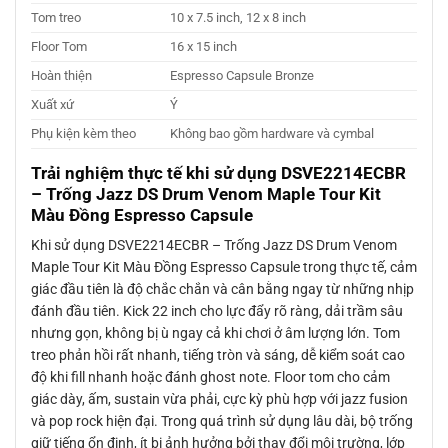
Tom treo
10 x 7.5 inch, 12 x 8 inch
Floor Tom
16 x 15 inch
Hoàn thiện
Espresso Capsule Bronze
Xuất xứ
Ý
Phụ kiện kèm theo
Không bao gồm hardware và cymbal
Trải nghiệm thực tế khi sử dụng
DSVE2214ECBR
– Trống Jazz DS Drum Venom Maple Tour Kit
Màu Đồng Espresso Capsule
Khi sử dụng DSVE2214ECBR – Trống Jazz DS Drum Venom
Maple Tour Kit Màu Đồng Espresso Capsule trong thực tế, cảm
giác đầu tiên là độ chắc chắn và cân bằng ngay từ những nhịp
đánh đầu tiên. Kick 22 inch cho lực đẩy rõ ràng, dải trầm sâu
nhưng gọn, không bị ù ngay cả khi chơi ở âm lượng lớn. Tom
treo phản hồi rất nhanh, tiếng tròn và sáng, dễ kiểm soát cao
độ khi fill nhanh hoặc đánh ghost note. Floor tom cho cảm
giác dày, ấm, sustain vừa phải, cực kỳ phù hợp với jazz fusion
và pop rock hiện đại. Trong quá trình sử dụng lâu dài, bộ trống
giữ tiếng ổn định, ít bị ảnh hưởng bởi thay đổi môi trường, lớp