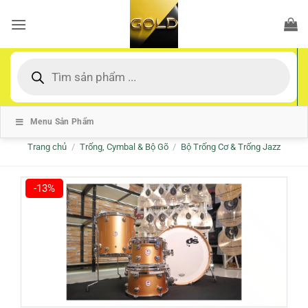
Bỏ
qua
nội
dung
Tìm
kiếm
sản
phẩm
Menu Sản Phẩm
Trang chủ
/
Trống, Cymbal & Bộ Gõ
/
Bộ Trống Cơ & Trống Jazz
-13%