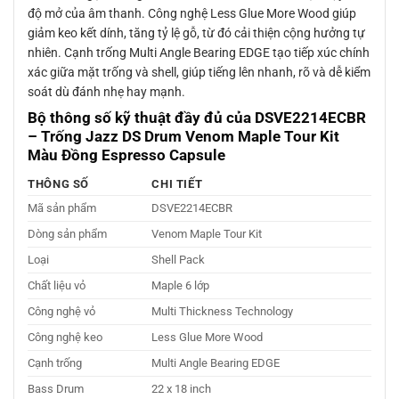
độ mở của âm thanh. Công nghệ Less Glue More Wood giúp
giảm keo kết dính, tăng tỷ lệ gỗ, từ đó cải thiện cộng hưởng tự
nhiên. Cạnh trống Multi Angle Bearing EDGE tạo tiếp xúc chính
xác giữa mặt trống và shell, giúp tiếng lên nhanh, rõ và dễ kiểm
soát dù đánh nhẹ hay mạnh.
Bộ thông số kỹ thuật đầy đủ của
DSVE2214ECBR
– Trống Jazz DS Drum Venom Maple Tour Kit
Màu Đồng Espresso Capsule
THÔNG SỐ
CHI TIẾT
Mã sản phẩm
DSVE2214ECBR
Dòng sản phẩm
Venom Maple Tour Kit
Loại
Shell Pack
Chất liệu vỏ
Maple 6 lớp
Công nghệ vỏ
Multi Thickness Technology
Công nghệ keo
Less Glue More Wood
Cạnh trống
Multi Angle Bearing EDGE
Bass Drum
22 x 18 inch