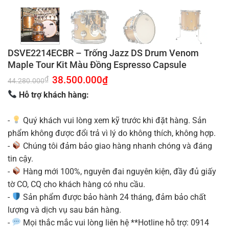
DSVE2214ECBR – Trống Jazz DS Drum Venom
Maple Tour Kit Màu Đồng Espresso Capsule
Giá
38.500.000
₫
Giá
₫
44.280.000
gốc
hiện
là:
tại
Hỗ trợ khách hàng:
44.280.000₫.
là:
38.500.000₫.
-
Quý khách vui lòng xem kỹ trước khi đặt hàng. Sản
phẩm không được đổi trả vì lý do không thích, không hợp.
-
Chúng tôi đảm bảo giao hàng nhanh chóng và đáng
tin cậy.
-
Hàng mới 100%, nguyên đai nguyên kiện, đầy đủ giấy
tờ CO, CQ cho khách hàng có nhu cầu.
-
Sản phẩm được bảo hành 24 tháng, đảm bảo chất
lượng và dịch vụ sau bán hàng.
-
Mọi thắc mắc vui lòng liên hệ **Hotline hỗ trợ: 0914