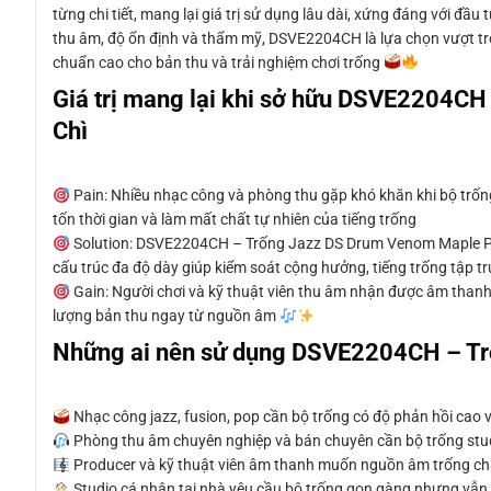
từng chi tiết, mang lại giá trị sử dụng lâu dài, xứng đáng với đ
thu âm, độ ổn định và thẩm mỹ, DSVE2204CH là lựa chọn vượt trội
chuẩn cao cho bản thu và trải nghiệm chơi trống
Giá trị mang lại khi sở hữu DSVE2204C
Chì
Pain: Nhiều nhạc công và phòng thu gặp khó khăn khi bộ trống 
tốn thời gian và làm mất chất tự nhiên của tiếng trống
Solution: DSVE2204CH – Trống Jazz DS Drum Venom Maple Phò
cấu trúc đa độ dày giúp kiểm soát cộng hưởng, tiếng trống tập tr
Gain: Người chơi và kỹ thuật viên thu âm nhận được âm thanh trò
lượng bản thu ngay từ nguồn âm
Những ai nên sử dụng DSVE2204CH – Tr
Nhạc công jazz, fusion, pop cần bộ trống có độ phản hồi cao 
Phòng thu âm chuyên nghiệp và bán chuyên cần bộ trống studi
Producer và kỹ thuật viên âm thanh muốn nguồn âm trống chấ
Studio cá nhân tại nhà yêu cầu bộ trống gọn gàng nhưng vẫ