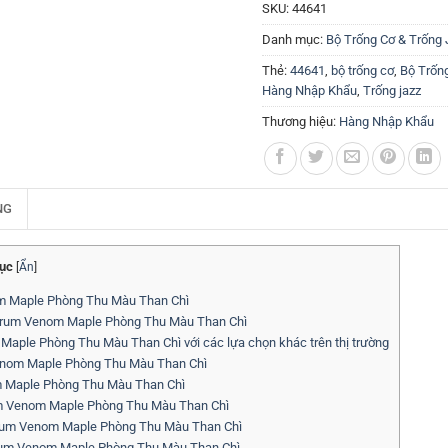
SKU:
44641
Danh mục:
Bộ Trống Cơ & Trống 
Thẻ:
44641
,
bộ trống cơ
,
Bộ Trốn
Hàng Nhập Khẩu
,
Trống jazz
Thương hiệu:
Hàng Nhập Khẩu
NG
ục
[
Ẩn
]
m Maple Phòng Thu Màu Than Chì
 Drum Venom Maple Phòng Thu Màu Than Chì
le Phòng Thu Màu Than Chì với các lựa chọn khác trên thị trường
Venom Maple Phòng Thu Màu Than Chì
 Maple Phòng Thu Màu Than Chì
m Venom Maple Phòng Thu Màu Than Chì
Drum Venom Maple Phòng Thu Màu Than Chì
rum Venom Maple Phòng Thu Màu Than Chì