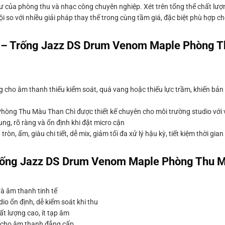
ầu tư của phòng thu và nhạc công chuyên nghiệp. Xét trên tổng thể chất lư
 so với nhiều giải pháp thay thế trong cùng tầm giá, đặc biệt phù hợp ch
H – Trống Jazz DS Drum Venom Maple Phòng 
cho âm thanh thiếu kiểm soát, quá vang hoặc thiếu lực trầm, khiến bản t
ng Thu Màu Than Chì được thiết kế chuyên cho môi trường studio với 
ung, rõ ràng và ổn định khi đặt micro cận
n, ấm, giàu chi tiết, dễ mix, giảm tối đa xử lý hậu kỳ, tiết kiệm thời gia
ống Jazz DS Drum Venom Maple Phòng Thu M
và âm thanh tinh tế
o ổn định, dễ kiểm soát khi thu
t lượng cao, ít tạp âm
n cho âm thanh đẳng cấp