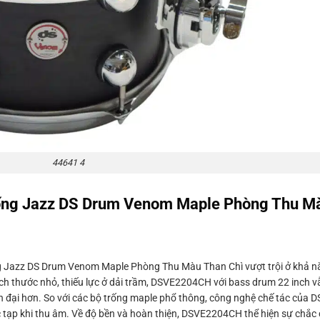
44641 4
ống Jazz DS Drum Venom Maple Phòng Thu Mà
ng Jazz DS Drum Venom Maple Phòng Thu Màu Than Chì vượt trội ở khả 
kích thước nhỏ, thiếu lực ở dải trầm, DSVE2204CH với bass drum 22 inch v
n đại hơn. So với các bộ trống maple phổ thông, công nghệ chế tác của 
tạp khi thu âm. Về độ bền và hoàn thiện, DSVE2204CH thể hiện sự chắc 