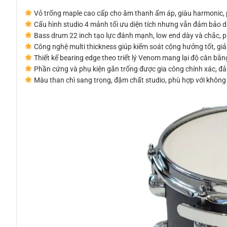
Vỏ trống maple cao cấp cho âm thanh ấm áp, giàu harmonic, p
Cấu hình studio 4 mảnh tối ưu diện tích nhưng vẫn đảm bảo dả
Bass drum 22 inch tạo lực đánh mạnh, low end dày và chắc, ph
Công nghệ multi thickness giúp kiểm soát cộng hưởng tốt, gi
Thiết kế bearing edge theo triết lý Venom mang lại độ cân bằ
Phần cứng và phụ kiện gắn trống được gia công chính xác, đả
Màu than chì sang trọng, đậm chất studio, phù hợp với không