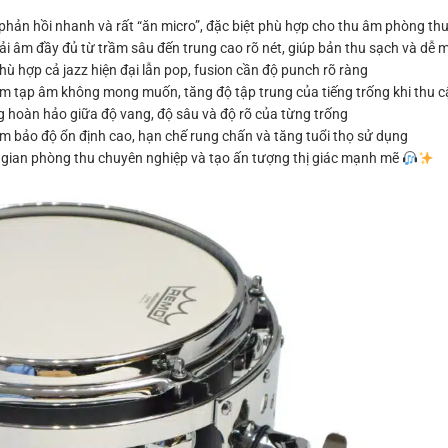
hản hồi nhanh và rất “ăn micro”, đặc biệt phù hợp cho thu âm phòng th
i âm đầy đủ từ trầm sâu đến trung cao rõ nét, giúp bản thu sạch và dễ m
ù hợp cả jazz hiện đại lẫn pop, fusion cần độ punch rõ ràng
ảm tạp âm không mong muốn, tăng độ tập trung của tiếng trống khi thu c
ng hoàn hảo giữa độ vang, độ sâu và độ rõ của từng trống
m bảo độ ổn định cao, hạn chế rung chấn và tăng tuổi thọ sử dụng
 gian phòng thu chuyên nghiệp và tạo ấn tượng thị giác mạnh mẽ