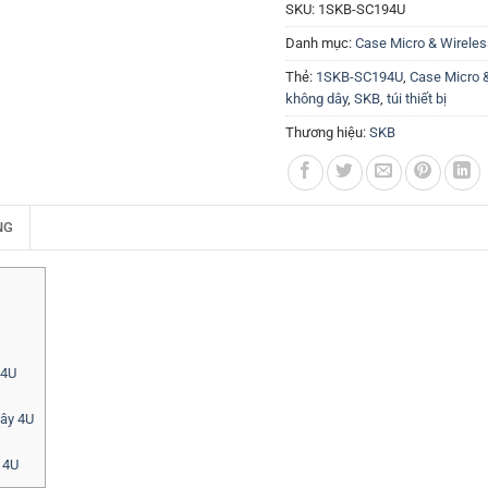
SKU:
1SKB-SC194U
Danh mục:
Case Micro & Wireles
Thẻ:
1SKB-SC194U
,
Case Micro 
không dây
,
SKB
,
túi thiết bị
Thương hiệu:
SKB
NG
 4U
ây 4U
 4U