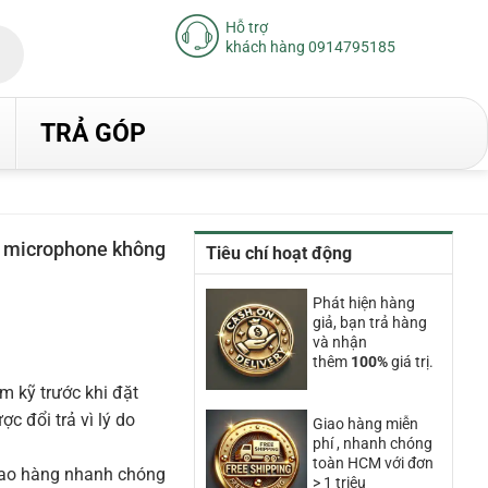
Hỗ trợ
khách hàng 0914795185
TRẢ GÓP
 microphone không
Tiêu chí hoạt động
iá
Phát hiện hàng
iện
giả, bạn trả hàng
ại
và nhận
à:
thêm
100%
giá trị.
.320.000₫.
m kỹ trước khi đặt
 đổi trả vì lý do
Giao hàng miễn
phí , nhanh chóng
toàn HCM với đơn
iao hàng nhanh chóng
> 1 triệu