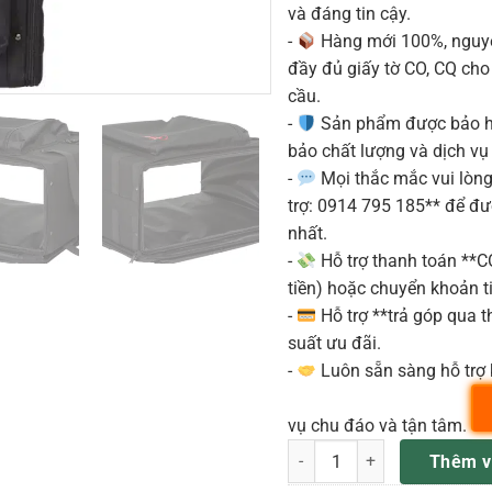
và đáng tin cậy.
-
Hàng mới 100%, nguyê
đầy đủ giấy tờ CO, CQ ch
cầu.
-
Sản phẩm được bảo h
bảo chất lượng và dịch vụ
-
Mọi thắc mắc vui lòng 
trợ: 0914 795 185** để đ
nhất.
-
Hỗ trợ thanh toán **
tiền) hoặc chuyển khoản ti
-
Hỗ trợ **trả góp qua th
suất ưu đãi.
-
Luôn sẵn sàng hỗ trợ 
vụ chu đáo và tận tâm.
1SKB-SC194U túi đựng micro
Thêm v