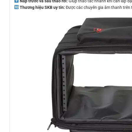
Nắp trước và sau tháo rời:
Giúp thao tác nhanh khi cần lắp đặt,
Thương hiệu SKB uy tín:
Được các chuyên gia âm thanh trên to