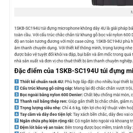
1
1SKB-SC194U túi đựng microphone không dây 4U là giải pháp bảo 
toàn cầu. Với cấu trúc chắc chắn từ khung gỗ bọc vải nylon 600 
độ an toàn tương đương với một case cứng. 1SKB-SC194U phù hợp
âm thanh chuyên dụng. Với thiết kế thông minh, trọng lượng nhẹ c
được bảo vệ tuyệt đối khỏi va đập, bụi bẩn và ẩm mốc trong quá t
nhà sản xuất và đơn vị cho thuê thiết bị âm thanh chuyên nghiệp
Đặc điểm của 1SKB-SC194U túi đựng mi
Thiết kế chuẩn rack 4U:
Phù hợp lắp đặt cho nhiều loại thiết 
Cấu trúc khung gỗ cứng cáp:
Mang lại độ chắc chắn vượt trội,
Bọc ngoài bằng nylon 600 Denier:
Chất liệu chống mài mòn, c
Thanh rail bằng thép ren:
Giúp gắn thiết bị chắc chắn, giảm ru
Trọng lượng siêu nhẹ:
Chỉ 4.6 kg, tiện lợi cho kỹ thuật viên 
Tay cầm và dây đeo tiện lợi:
Tay xách bền chắc, dây đeo vai c
Ngăn chứa phụ kiện rộng rãi:
Có ngăn kéo ngoài và khoang tr
Đệm lót bảo vệ an toàn:
Bên trong được bọc mềm, tránh trầy x