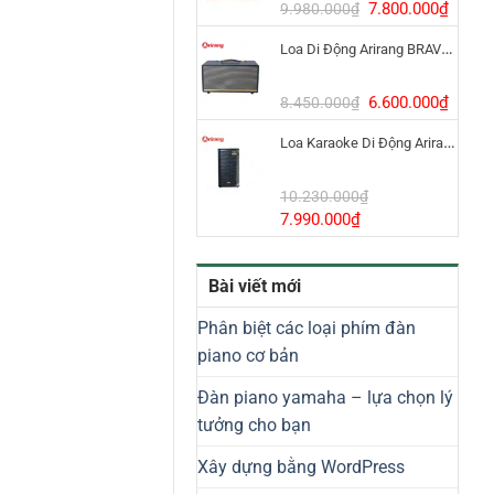
8.800.000₫.
Giá
Giá
7.800.000
₫
9.980.000
₫
gốc
hiện
Loa Di Động Arirang BRAVO 8 800W Có Micro
là:
tại
9.980.000₫.
là:
7.800
Giá
Giá
6.600.000
₫
8.450.000
₫
gốc
hiện
Loa Karaoke Di Động Arirang EDGE-X Model I
là:
tại
8.450.000₫.
là:
6.600
10.230.000
₫
Giá
Giá
7.990.000
₫
gốc
hiện
là:
tại
Bài viết mới
10.230.000₫.
là:
7.990.000₫.
Phân biệt các loại phím đàn
piano cơ bản
Đàn piano yamaha – lựa chọn lý
tưởng cho bạn
Xây dựng bằng WordPress