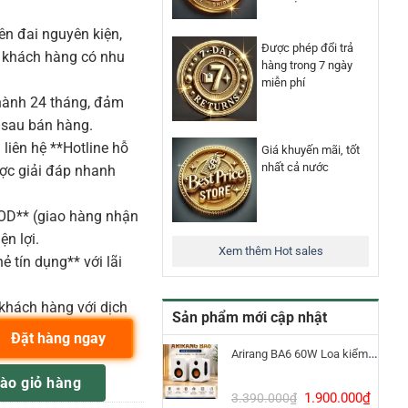
n đai nguyên kiện,
Được phép đổi trả
o khách hàng có nhu
hàng trong 7 ngày
miễn phí
ành 24 tháng, đảm
 sau bán hàng.
liên hệ **Hotline hỗ
Giá khuyến mãi, tốt
nhất cả nước
ược giải đáp nhanh
COD** (giao hàng nhận
ện lợi.
Xem thêm Hot sales
ẻ tín dụng** với lãi
khách hàng với dịch
Sản phẩm mới cập nhật
Đặt hàng ngay
Arirang BA6 60W Loa kiểm âm Bluetooth 5.3
phone không dây 4U số lượng
ào giỏ hàng
Giá
Giá
1.900.000
₫
3.390.000
₫