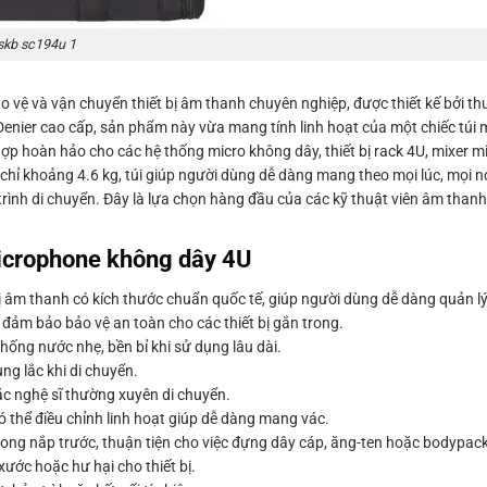
skb sc194u 1
vệ và vận chuyển thiết bị âm thanh chuyên nghiệp, được thiết kế bởi th
Denier cao cấp, sản phẩm này vừa mang tính linh hoạt của một chiếc túi
 hoàn hảo cho các hệ thống micro không dây, thiết bị rack 4U, mixer m
hỉ khoảng 4.6 kg, túi giúp người dùng dễ dàng mang theo mọi lúc, mọi nơ
rình di chuyển. Đây là lựa chọn hàng đầu của các kỹ thuật viên âm thanh
.
crophone không dây 4U
bị âm thanh có kích thước chuẩn quốc tế, giúp người dùng dễ dàng quản lý
 đảm bảo bảo vệ an toàn cho các thiết bị gắn trong.
hống nước nhẹ, bền bỉ khi sử dụng lâu dài.
ng lắc khi di chuyển.
hoặc nghệ sĩ thường xuyên di chuyển.
ó thể điều chỉnh linh hoạt giúp dễ dàng mang vác.
ong nắp trước, thuận tiện cho việc đựng dây cáp, ăng-ten hoặc bodypack
ước hoặc hư hại cho thiết bị.