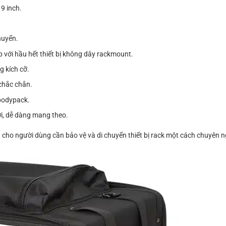
9 inch.
huyển.
 với hầu hết thiết bị không dây rackmount.
g kích cỡ.
 chắc chắn.
 bodypack.
ời, dễ dàng mang theo.
o người dùng cần bảo vệ và di chuyển thiết bị rack một cách chuyên ng