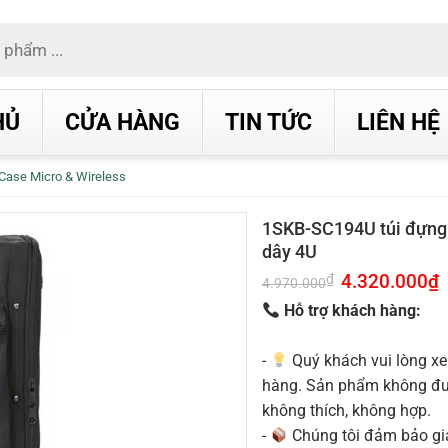
HỦ
CỬA HÀNG
TIN TỨC
LIÊN HỆ
Case Micro & Wireless
1SKB-SC194U túi đựng
dây 4U
Giá
4.320.000
₫
G
₫
4.970.000
gốc
h
là:
t
Hỗ trợ khách hàng:
4.970.000₫.
l
4
-
Quý khách vui lòng xe
hàng. Sản phẩm không được
không thích, không hợp.
-
Chúng tôi đảm bảo g