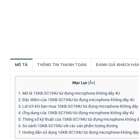
MÔ TẢ
THÔNG TIN THANH TOÁN
ĐÁNH GIÁ KHÁCH HÀ
Mục Lục
[
Ẩn
]
1.
Mô tả 1SKB-SC194U túi đựng microphone không dây 4U
2.
Đặc điểm của 1SKB-SC194U túi đựng microphone không dây 4U
3.
Lợi ích khi bạn mua 1SKB-SC194U túi đựng microphone không dây
4.
Ứng dụng của 1SKB-SC194U túi đựng microphone không dây 4U
5.
Thông số kỹ thuật của 1SKB-SC194U túi đựng microphone không d
6.
So sánh 1SKB-SC194U với các sản phẩm tương đương
7.
Hướng dẫn sử dụng 1SKB-SC194U túi đựng microphone không dây