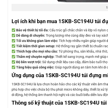
1
Lợi ích khi bạn mua 1SKB-SC194U túi đ
Bảo vệ thiết bị tối đa:
Cấu trúc gỗ chắc chắn và lớp vỏ nylon c
Dễ dàng di chuyển:
Trọng lượng nhẹ cùng dây đeo và tay xách
Tối ưu không gian làm việc:
Tích hợp nhiều ngăn giúp người d
Tiết kiệm thời gian setup:
Hệ thống ray gắn thiết bị chuẩn ra
Thích hợp cho mọi nhu cầu:
Từ phòng thu, sân khấu, nhà thờ, 
Thẩm mỹ chuyên nghiệp:
Thiết kế sang trọng, mạnh mẽ giúp 
Độ bền vượt trội:
Sử dụng chất liệu cao cấp, đảm bảo tuổi thọ lâ
Tăng hiệu quả công việc:
Giúp người dùng an tâm hơn khi di ch
Ứng dụng của 1SKB-SC194U túi đựng mi
1SKB-SC194U là lựa chọn hoàn hảo cho các kỹ thuật viên âm thanh
phù hợp cho việc chứa bộ thu phát micro không dây, thiết bị xử lý
di động, hệ thống âm thanh hội nghị và các buổi biểu diễn lưu độn
Thông số kỹ thuật của 1SKB-SC194U túi