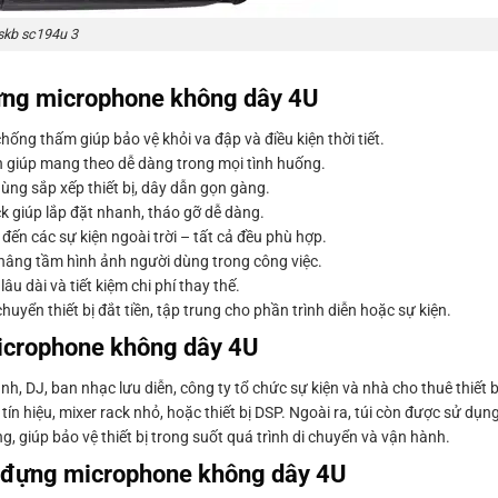
skb sc194u 3
ựng microphone không dây 4U
hống thấm giúp bảo vệ khỏi va đập và điều kiện thời tiết.
 giúp mang theo dễ dàng trong mọi tình huống.
ùng sắp xếp thiết bị, dây dẫn gọn gàng.
ck giúp lắp đặt nhanh, tháo gỡ dễ dàng.
đến các sự kiện ngoài trời – tất cả đều phù hợp.
nâng tầm hình ảnh người dùng trong công việc.
u dài và tiết kiệm chi phí thay thế.
uyển thiết bị đắt tiền, tập trung cho phần trình diễn hoặc sự kiện.
crophone không dây 4U
, DJ, ban nhạc lưu diễn, công ty tổ chức sự kiện và nhà cho thuê thiết 
 tín hiệu, mixer rack nhỏ, hoặc thiết bị DSP. Ngoài ra, túi còn được sử dụ
g, giúp bảo vệ thiết bị trong suốt quá trình di chuyển và vận hành.
 đựng microphone không dây 4U