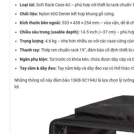
Loại túi:
Soft Rack Case 4U – phù hợp với thiết bị rack chuẩn 1
Chất liệu:
Nylon 600 Denier kết hợp khung gỗ cứng.
Kích thước bên ngoài:
533 × 438 × 254 mm – vừa vặn, dễ di c
Chiều sâu trong (usable depth):
14.5 inch (~37 cm) – phù hợp
Trọng lượng:
4.6 kg – nhẹ hơn nhiều so với các case cứng cùn
Thanh ray:
Thép ren chuẩn rack 19”, đảm bảo cố định thiết bị
Ngăn phụ kiện:
Túi trước có khóa kéo, chứa được dây cáp và
Tay cầm & dây đeo:
Tay nắm kép và dây đeo vai có thể tháo r
Những thông số này đảm bảo 1SKB-SC194U là lựa chọn lý tưởng ch
lợi.