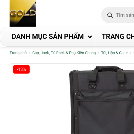
Bỏ
Tìm
qua
kiếm
nội
sản
phẩm
dung
DANH MỤC SẢN PHẨM
TRANG C
Trang chủ
/
Cáp, Jack, Tủ Rack & Phụ Kiện Chung
/
Túi, Hộp & Case
/
-13%